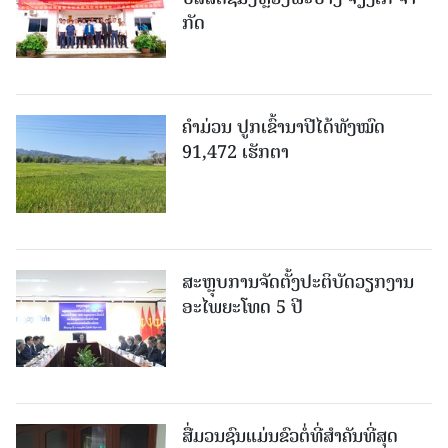
ກັດ
ຄໍາມ່ວນ ປູກເຂົ້ານາປີໄດ້ທັງໝົດ
91,472 ເຮັກຕາ
ສະຫຼຸບການຈັດຕັ້ງປະຕິບັດວຽກງານ
ອະໄພຍະໂທດ 5 ປີ
ສື່ມວນຊົນແມ່ນຂົວຕໍ່ທີ່ສໍາຄັນທີ່ສຸດ