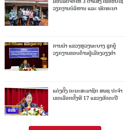
ມອບລົດຈັກໃຫ້ 3 ຕາແສງ ເພື່ອຮັບໃຊ້
ວຽກງານບໍລິຫານ ແລະ ພັດທະນາ
ການນຳ ແຂວງຫຼວງພະບາງ ຊຸກຍູ້
ວຽກງານຮອບດ້ານຢູ່ເມືອງວຽງຄໍາ
ແຕ່ງຕັ້ງ ຄະນະສະມາຊິກ ສພຊ ປະຈຳ
ເຂດເລືອກຕັ້ງທີ 17 ແຂວງອັດຕະປື