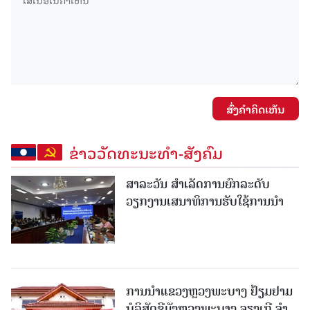
ສົ່ງຄໍາຄິດເຫັນ
ຂ່າວວັດທະນະທຳ-ສັງຄົມ
ສາລະວັນ ສໍາເລັດການຍົກລະດັບ
ວຽກງານເສນາທິການຮັບໃຊ້ການນໍາ
ການນຳແຂວງຫຼວງພະບາງ ຢ້ຽມ​ຢາມ
ບໍ​ລິ​ສັດຊີມັງຫຼວງພະບາງ ຈຽງເກີ ຈໍາ