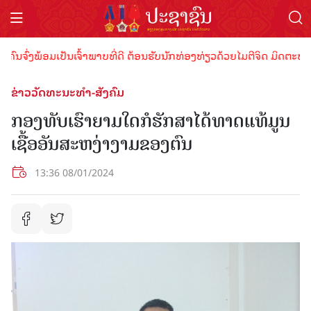
ົ່ງພ້ອມເປັນເຈົ້າພາບທີ່ດີ ຕ້ອນຮັບນັກທ່ອງທ່ຽວດ້ວຍໄມຕີຈິດ ມິດຕະພາບອັນ
ຂ່າວວັດທະນະທຳ-ສັງຄົມ
ກອງທັບເຮົາຍາມໃດກໍຮັກສາໄດ້ທາດແທ້ມູນ
ເຊື້ອອັນສະຫງ່າງາມຂອງຕົນ
13:36 08/01/2024