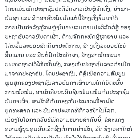
ໂດຍແມ່ນພັກປະຊາຊົນປະຕິວັດລາວເປັນຜູ້ຈັດຕັ້ງ, ນຳພາ-
ບັນຊາ ແລະ ສຶກສາອົບຮົມ.ນັບແຕ່ມື້ສ້າງຕັ້ງຂຶ້ນມາໄດ້
ກາຍເປັນກຳລັງຫຼັກແຫຼ່ງໃນຂະບວນການປະຕິວັດຕໍ່ສູ້ ຂອງ
ປະຊາຊົນລາວບັນດາເຜົ່າ, ຕ້ານຈັກກະພັດຜູ້ຮຸກຮານ ແລະ
ໂຄ່ນລົ້ມລະບອບສັກດີນາປະຕິການ, ສ້າງຕັ້ງລະບອບໃໝ່
ຂຶ້ນແທນ ແລະ ສືບຕໍ່ປົກປັກຮັກສາ, ສ້າງສາພັດທະນາ
ປະເທດຊາດໄວ້ໃຫ້ໝັ້ນຄົງ, ກອງທັບປະຊາຊົນລາວກຳເນີດ
ມາຈາກປະຊາຊົນ, ໂດຍປະຊາຊົນ, ຕໍ່ສູ້ເພື່ອຄວາມສົມບູນ
ພູນສຸກຂອງປະຊາຊົນລາວບັນດາເຜົ່າຍາມໃດກໍຍຶດໝັ້ນ
ການພົວພັນ, ສາມັກຄີແບບອິນຊີແໜ້ນແຟ້ນກັບປະຊາຊົນ
ບັນດາເຜົ່າ, ສາມັກຄີກັບກອງທັບປະເທດເພື່ອນມິດ
ຍຸດທະສາດ ແລະ ບັນດາປະເທດທີ່ກ້າວໜ້າໃນໂລກ.
ເນື່ອງໃນໂອກາດວັນທີ່ມີຄວາມໝາຍສຳຄັນນີ້, ຂໍສະແດງ
ຄວາມຮູ້ບຸນຄຸນອັນເລິກຊຶ່ງຕໍ່ການນຳພັກ, ລັດ ຊຶ່ງເວລາໃດກໍ
ໃຫ້ຄວາມເປັນຫ່ວງເປັນໃຍ ເອົາໃຈໃສ່ສຶກສາອົບຮົມບົ່ມສອນ,