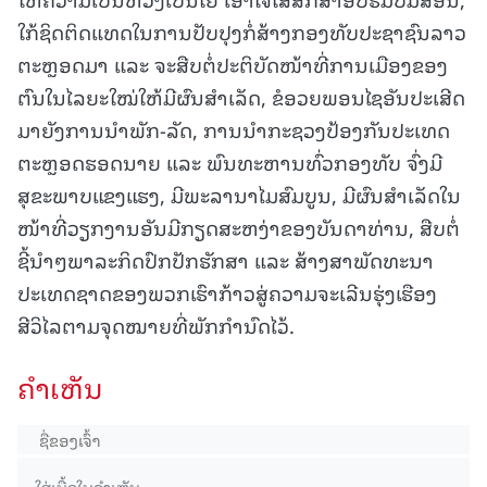
ໃກ້ຊິດຕິດແທດໃນການປັບປຸງກໍ່ສ້າງກອງທັບປະຊາຊົນລາວ
ຕະຫຼອດມາ ແລະ ຈະສືບຕໍ່ປະຕິບັດໜ້າທີ່ການເມືອງຂອງ
ຕົນໃນໄລຍະໃໝ່ໃຫ້ມີຜົນສຳເລັດ, ຂໍອວຍພອນໄຊອັນປະເສີດ
ມາຍັງການນຳພັກ-ລັດ, ການນໍາກະຊວງປ້ອງກັນປະເທດ
ຕະຫຼອດຮອດນາຍ ແລະ ພົນທະຫານທົ່ວກອງທັບ ຈົ່ງມີ
ສຸຂະພາບແຂງແຮງ, ມີພະລານາໄມສົມບູນ, ມີຜົນສຳເລັດໃນ
ໜ້າທີ່ວຽກງານອັນມີກຽດສະຫງ່າຂອງບັນດາທ່ານ, ສືບຕໍ່
ຊີ້ນຳໆພາລະກິດປົກປັກຮັກສາ ແລະ ສ້າງສາພັດທະນາ
ປະເທດຊາດຂອງພວກເຮົາກ້າວສູ່ຄວາມຈະເລີນຮຸ່ງເຮືອງ
ສີວິໄລຕາມຈຸດໝາຍທີ່ພັກກໍານົດໄວ້.
ຄໍາເຫັນ