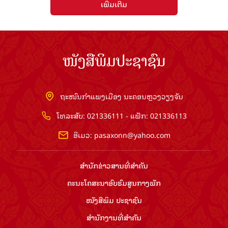
ເພີ່ມເຕີມ
ໜັງສືພິມປະຊາຊົນ
ຖະໜົນກຳແພງເມືອງ ນະຄອນຫຼວງວຽງຈັນ
ໂທລະສັບ: 021336111 - ແຟັກ: 021336113
ອີເມວ:
pasaxonn@yahoo.com
ສຳ​ນັກ​ຂ່າວ​ສານ​ທີ່​ສຳ​ຄັນ​
ຄະນະໂຄສະນາອົບຮົມ​ສູນ​ກາງ​ພັກ
ໜັງສືພິມ ປະ​ຊາ​ຊົນ
ສຳ​ນັກ​ງານ​ທີ່​ສຳ​ຄັນ