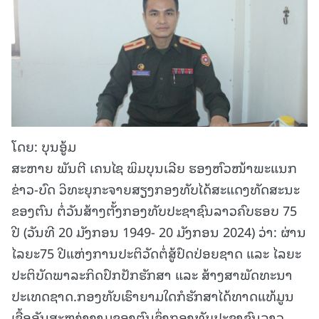
ໂດຍ: ບຸນອູ້ມ
ສະຫາຍ ພັນຕີ ເຄນໄຊ ພິມບຸນເລີຍ ຮອງຫົວໜ້າພະແນກ
ຂ່າວ-ບົດ ວິທະຍຸກະຈາຍສຽງກອງທັບໄດ້ສະແດງທັດສະນະ
ຂອງຕົນ ຕໍ່ວັນສ້າງຕັ້ງກອງທັບປະຊາຊົນລາວຄົບຮອບ 75
ປີ (ວັນທີ 20 ມັງກອນ 1949- 20 ມັງກອນ 2024) ວ່າ: ຜ່ານ
ໄລຍະ75 ປີແຫ່ງການປະຕິວັດຕໍ່ສູ້ປົດປ່ອຍຊາດ ແລະ ໄລຍະ
ປະຕິບັດພາລະກິດປົກປັກຮັກສາ ແລະ ສ້າງສາພັດທະນາ
ປະເທດຊາດ.ກອງທັບເຮົາຍາມໃດກໍຮັກສາໄດ້ທາດແທ້ມູນ
ເຊື້ອອັນສະຫງ່າງາມຂອງຕົນຊຶ່ງກອງທັບປະຊາຊົນລາວ