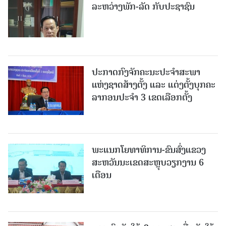
ລະຫວ່າງພັກ-ລັດ ກັບປະຊາຊົນ
ປະກາດກົງຈັກຄະນະປະຈໍາສະພາ
ແຫ່ງຊາດສ້າງຕັ້ງ ແລະ ແຕ່ງຕັ້ງບຸກຄະ
ລາກອນປະຈໍາ 3 ເຂດເລືອກຕັ້ງ
ພະແນກໂຍທາທິການ-ຂົນສົ່ງແຂວງ
ສະຫວັນນະເຂດສະຫຼຸບວຽກງານ 6
ເດືອນ