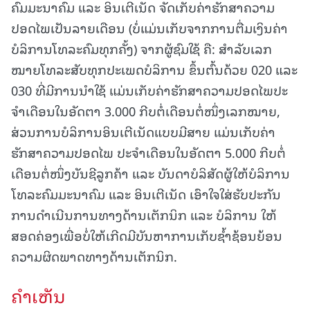
ຄົມມະນາຄົມ ແລະ ອິນເຕີເນັດ ຈັດເກັບຄ່າຮັກສາຄວາມ
ປອດໄພເປັນລາຍເດືອນ (ບໍ່ແມ່ນເກັບຈາກການຕື່ມເງິນຄ່າ
ບໍລິການໂທລະຄົມທຸກຄັ້ງ) ຈາກຜູ້ຊົມໃຊ້ ຄື: ສໍາລັບເລກ
ໝາຍໂທລະສັບທຸກປະເພດບໍລິການ ຂຶ້ນຕົ້ນດ້ວຍ 020 ແລະ
030 ທີ່ມີການນໍາໃຊ້ ແມ່ນເກັບຄ່າຮັກສາຄວາມປອດໄພປະ
ຈໍາເດືອນໃນອັດຕາ 3.000 ກີບຕໍ່ເດືອນຕໍ່ໜຶ່ງເລກໝາຍ,
ສ່ວນການບໍລິການອິນເຕີເນັດແບບມີສາຍ ແມ່ນເກັບຄ່າ
ຮັກສາຄວາມປອດໄພ ປະຈໍາເດືອນໃນອັດຕາ 5.000 ກີບຕໍ່
ເດືອນຕໍ່ໜຶ່ງບັນຊີລູກຄ້າ ແລະ ບັນດາບໍລິສັດຜູ້ໃຫ້ບໍລິການ
ໂທລະຄົມມະນາຄົມ ແລະ ອິນເຕີເນັດ ເອົາໃຈໃສ່ຮັບປະກັນ
ການດໍາເນີນການທາງດ້ານເຕັກນິກ ແລະ ບໍລິການ ໃຫ້
ສອດຄ່ອງເພື່ອບໍ່ໃຫ້ເກີດມີບັນຫາການເກັບຊໍ້າຊ້ອນຍ້ອນ
ຄວາມຜິດພາດທາງດ້ານເຕັກນິກ.
ຄໍາເຫັນ