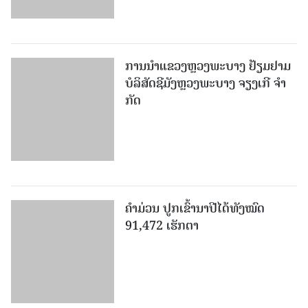
ການນຳແຂວງຫຼວງພະບາງ ຢ້ຽມ​ຢາມ
ບໍ​ລິ​ສັດຊີມັງຫຼວງພະບາງ ຈຽງເກີ ຈໍາ
ກັດ
ຄໍາມ່ວນ ປູກເຂົ້ານາປີໄດ້ທັງໝົດ
91,472 ເຮັກຕາ