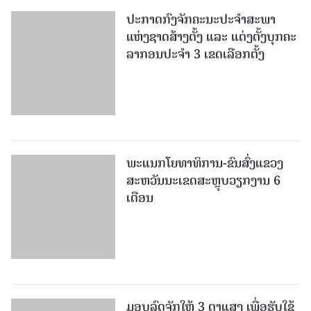
ປະກາດກົງຈັກຄະນະປະຈໍາສະພາ
ແຫ່ງຊາດສ້າງຕັ້ງ ແລະ ແຕ່ງຕັ້ງບຸກຄະ
ລາກອນປະຈໍາ 3 ເຂດເລືອກຕັ້ງ
ພະແນກໂຍທາທິການ-ຂົນສົ່ງແຂວງ
ສະຫວັນນະເຂດສະຫຼຸບວຽກງານ 6
ເດືອນ
ມອບລົດຈັກໃຫ້ 3 ຕາແສງ ເພື່ອຮັບໃຊ້
ວຽກງານບໍລິຫານ ແລະ ພັດທະນາ