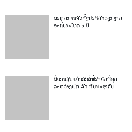
ສະຫຼຸບການຈັດຕັ້ງປະຕິບັດວຽກງານ
ອະໄພຍະໂທດ 5 ປີ
ສື່ມວນຊົນແມ່ນຂົວຕໍ່ທີ່ສໍາຄັນທີ່ສຸດ
ລະຫວ່າງພັກ-ລັດ ກັບປະຊາຊົນ