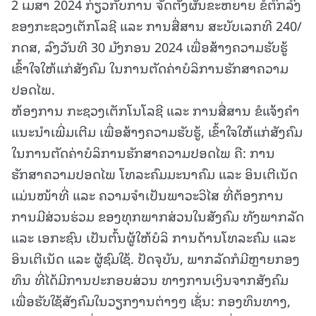
2 ເມສາ 2024 ກ່ຽວກັບການ ຈັດຕັ້ງຜັນຂະຫຍາຍ ຂໍ້ຕົກລົງ
ຂອງກະຊວງເຕັກໂລຊີ ແລະ ການສື່ສານ ສະບັບເລກທີ 240/
ກດສ, ລົງວັນທີ 30 ມັງກອນ 2024 ເພື່ອສ້າງຄວາມຮັບຮູ້
ເຂົ້າໃຈໃຫ້ແກ່ສັງຄົມ ໃນການຕັດຄ່າບໍລິການຮັກສາຄວາມ
ປອດໄພ.
ຫ້ອງການ ກະຊວງເຕັກໂນໂລຊີ ແລະ ການສື່ສານ ຂໍແຈ້ງຄໍາ
ແນະນໍາເພີ່ມເຕີມ ເພື່ອສ້າງຄວາມຮັບຮູ້, ເຂົ້າໃຈໃຫ້ແກ່ສັງຄົມ
ໃນການຕັດຄ່າບໍລິການຮັກສາຄວາມປອດໄພ ຄື: ການ
ຮັກສາຄວາມປອດໄພ ໂທລະຄົມມະນາຄົມ ແລະ ອິນເຕີເນັດ
ແມ່ນໜ້າທີ່ ແລະ ຄວາມຈໍາເປັນພາວະວິໄສ ທີ່ຕ້ອງການ
ການມີສ່ວນຮ່ວມ ຂອງທຸກພາກສ່ວນໃນສັງຄົມ ທັງພາກລັດ
ແລະ ເອກະຊົນ ເປັນຕົ້ນຜູ້ໃຫ້ບໍລິ ການດ້ານໂທລະຄົມ ແລະ
ອິນເຕີເນັດ ແລະ ຜູ້ຊົມໃຊ້. ປັດຈຸບັນ, ພາກລັດກໍມີຫຼາຍກອງ
ທຶນ ທີ່ໄດ້ມີການປະກອບສ່ວນ ທາງການເງິນຈາກສັງຄົມ
ເພື່ອຮັບໃຊ້ສັງຄົມໃນວຽກງານຕ່າງໆ ເຊັ່ນ: ກອງທຶນທາງ,