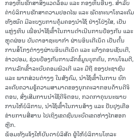
ກອງທຶນຮັກສາສິ່ງແວດລ້ອມ ແລະ ກອງທຶນອື່ນໆ. ສຳລັບ
ຄ່າບໍລິການຮັກສາຄວາມປອດໄພ ແລະ ພັດທະນາໂທລະຄົມ
ທັງໝົດ ມີລະບຽບການຄຸ້ມຄອງນໍາໃຊ້ ຢ່າງໂປ່ງໃສ, ເປັນ
ແຫຼ່ງທຶນ ເພື່ອນໍາໃຊ້ເຂົ້າໃນການດໍາເນີນການປ້ອງກັນ ແລະ
ຫຼຸດຜ່ອນ ບັນດາອາຊະຍາກຳ ຜ່ານອິນເຕີເນັດ ເປັນຕົ້ນ
ການສໍ້ໂກງຕ່າງໆຜ່ານອິນເຕີເນັດ ແລະ ແກ້ງຄອນເຊັນເຕີ,
ຂ່າວປອມ, ຊ່ວຍປ້ອງກັນການລັກຂໍ້ມູນບຸກຄົນ, ການໂຈມຕີ,
ການລັກເຂົ້າລະບົບຄອມພິວເຕີ ແລະ ມືຖື ຂອງປະຊາຊົນ
ແລະ ພາກສ່ວນຕ່າງໆ ໃນສັງຄົມ, ນໍາໃຊ້ເຂົ້າໃນການ ຍົກ
ລະດັບຄວາມຮູ້ຄວາມສາມາດຂອງບຸກຄະລາກອນດ້ານດີຈິ
ຕອນ, ສົ່ງເສີມການນໍາໃຊ້ດີຈິຕອນ, ກວດກາຄຸນນະພາບ
ການໃຫ້ບໍລິການ, ນໍາໃຊ້ເຂົ້າໃນການສ້າງ ແລະ ປັບປຸງເຄືອ
ຂ່າຍການສື່ສານ ໄປເຖິງເຂດຊົນນະບົດເຂດຫ່າງໄກສອກ
ຫຼີກ.
ພ້ອມທັງແຈ້ງໃຫ້ບັນດາບໍລິສັດ ຜູ້ໃຫ້ບໍລິການໂທລະ