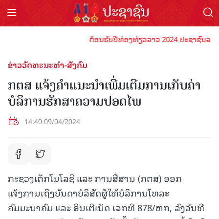
ຕ້ອນຮັບປີທ່ອງທ່ຽວລາວ 2024 ປະຊາຊົນລາວທຸກຄົ
ຂ່າວວັດທະນະທຳ-ສັງຄົມ
ກຕສ ແຈ້ງຄຳແນະນໍາເພີ່ມເຕີມການເກັບຄ່າ
ບໍລິການຮັກສາຄວາມປອດໄພ
14:40 09/04/2024
ກະຊວງເຕັກໂນໂລຊີ ແລະ ການສື່ສານ (ກຕສ) ອອກ
ແຈ້ງການເຖິງບັນດາບໍລິສັດຜູ້ໃຫ້ບໍລິການໂທລະ
ຄົມມະນາຄົມ ແລະ ອິນເຕີເນັດ ເລກທີ 878/ຫກ, ລົງວັນທີ