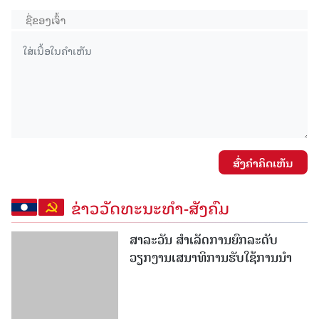
ສົ່ງຄໍາຄິດເຫັນ
ຂ່າວວັດທະນະທຳ-ສັງຄົມ
ສາລະວັນ ສໍາເລັດການຍົກລະດັບ
ວຽກງານເສນາທິການຮັບໃຊ້ການນໍາ