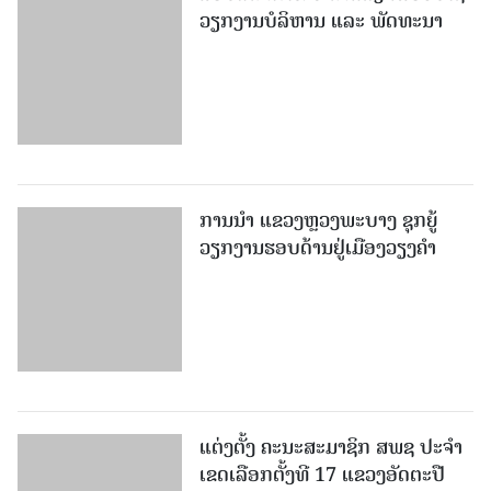
ການນຳ ແຂວງຫຼວງພະບາງ ຊຸກຍູ້
ວຽກງານຮອບດ້ານຢູ່ເມືອງວຽງຄໍາ
ແຕ່ງຕັ້ງ ຄະນະສະມາຊິກ ສພຊ ປະຈຳ
ເຂດເລືອກຕັ້ງທີ 17 ແຂວງອັດຕະປື