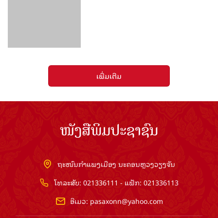
ເພີ່ມເຕີມ
ໜັງສືພິມປະຊາຊົນ
ຖະໜົນກຳແພງເມືອງ ນະຄອນຫຼວງວຽງຈັນ
ໂທລະສັບ: 021336111 - ແຟັກ: 021336113
ອີເມວ:
pasaxonn@yahoo.com
ສຳ​ນັກ​ຂ່າວ​ສານ​ທີ່​ສຳ​ຄັນ​