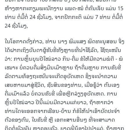
ຫ້າງຫາກະກຽມພະນັກງານ ແພດ-ໝໍ ຕໍ່ຄົນເຈັບ ແມ່ນ 15
ທ່ານ ຕໍ່ມື້ຕໍ່ 24 ຊົ່ວໂມງ, ຈາກປົກກະຕິ ແມ່ນ 7 ທ່ານ ຕໍ່ມື້ຕໍ່
24 ຊົ່ວໂມງ,
ໃນໂອກາດດັ່ງກ່າວ, ທ່ານ ນາງ ພິມແສງ ພິດທະນຸສອນ ຈຶ່ງ
ໄດ້ຝາກເຖິງບັນດາຜູ້ຂັບຂີ່ທັງຫຼາຍທີ່ນໍາໃຊ້ລົດ, ໃຊ້ຖະໜົນ
ວ່າ: ການຫຼິ້ນບຸນປີໃໝ່ລາວ ກິນ-ດື່ມ ຂໍໃຫ້ມີຄວາມພໍດີ - ພໍ
ເໝາະ ບໍ່ຄວນດື່ມສິ່ງມຶນເມົາຫຼາຍ ຖ້າດື່ມຫຼາຍ ການຂັບຂີ່
ລົດຕາມທ້ອງຖະໜົນຈະເກີດອຸບັດເຫດ ຊຶ່ງຈະນໍາຄວາມ
ເສຍຫາຍມາສູ່ຊີວິດ, ຊັບສິນຂອງທ່ານ, ເມື່ອຮູ້ວ່າ ຕົນເອງ
ດື່ມເມົາແລ້ວ ບໍ່ຄວນຂັບຂີ່ ເພື່ອຫຼີກລ່ຽງອຸບັດເຫດ. ການ
ຫຼິ້ນປີໃໝ່ລາວ ປີນີ້ແມ່ນມີຄວາມແກ່ຍາວ, ຖ້າຫາກວ່າ
ທ່ານໃດຈະອອກຈາກເຮືອນ-ບ້ານ ກໍຂໍໃຫ້ນໍາເອົາບັດປະຈໍາ
ຕົວຂອງຕົນ, ໃບຂັບຂີ່ ຫຼື ເອກະສານອື່ນໆ ທີ່ຈະສາມາດ
ຕິດຕໍ່ພົວພັນ ຫາຄອບຄົວ, ຍາດພີ່ນ້ອງໄປນໍາແດ່, ຖ້າຫາກ