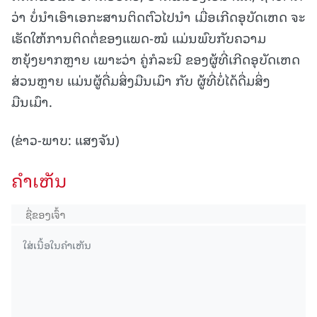
ວ່າ ບໍ່ນໍາເອົາເອກະສານຕິດຕົວໄປນໍາ ເມື່ອເກີດອຸບັດເຫດ ຈະ
ເຮັດໃຫ້ການຕິດຕໍ່ຂອງແພດ-ໝໍ ແມ່ນພົບກັບຄວາມ
ຫຍຸ້ງຍາກຫຼາຍ ເພາະວ່າ ຄູ່ກໍລະນີ ຂອງຜູ້ທີ່ເກີດອຸບັດເຫດ
ສ່ວນຫຼາຍ ແມ່ນຜູ້ດື່ມສິ່ງມືນເມົາ ກັບ ຜູ້ທີ່ບໍ່ໄດ້ດື່ມສິ່ງ
ມືນເມົາ.
(ຂ່າວ-ພາບ: ແສງຈັນ)
ຄໍາເຫັນ