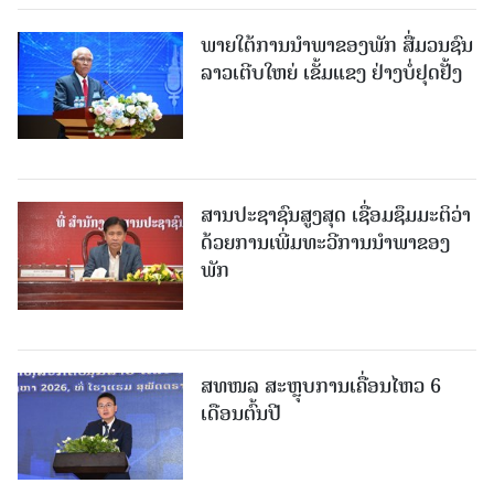
ພາຍໃຕ້ການນໍາພາຂອງພັກ ສື່ມວນຊົນ
ລາວເຕີບໃຫຍ່ ເຂັ້ມແຂງ ຢ່າງບໍ່ຢຸດຢັ້ງ
ສານປະຊາຊົນສູງສຸດ ເຊື່ອມຊຶມມະຕິວ່າ
ດ້ວຍການເພີ່ມທະວີການນຳພາຂອງ
ພັກ
ສທໜລ ສະຫຼຸບການເຄື່ອນໄຫວ 6
ເດືອນຕົ້ນປີ