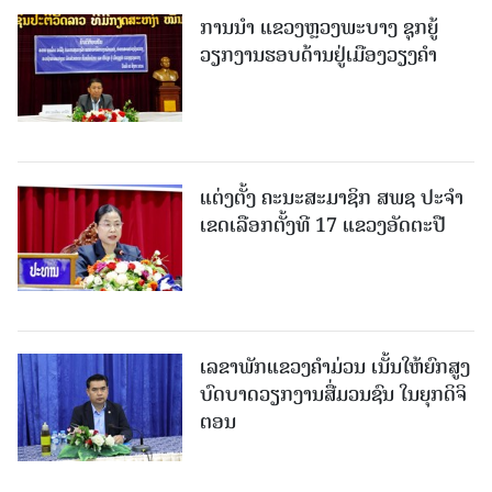
ການນຳ ແຂວງຫຼວງພະບາງ ຊຸກຍູ້
ວຽກງານຮອບດ້ານຢູ່ເມືອງວຽງຄໍາ
ແຕ່ງຕັ້ງ ຄະນະສະມາຊິກ ສພຊ ປະຈຳ
ເຂດເລືອກຕັ້ງທີ 17 ແຂວງອັດຕະປື
ເລຂາພັກແຂວງຄໍາມ່ວນ ເນັ້ນໃຫ້ຍົກສູງ
ບົດບາດວຽກງານສື່ມວນຊົນ ໃນຍຸກດິຈິ
ຕອນ