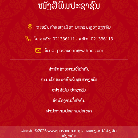
ໜັງສືພິມປະຊາຊົນ
ຖະໜົນກຳແພງເມືອງ ນະຄອນຫຼວງວຽງຈັນ
ໂທລະສັບ: 021336111 - ແຟັກ: 021336113
ອີເມວ:
pasaxonn@yahoo.com
ສຳ​ນັກ​ຂ່າວ​ສານ​ທີ່​ສຳ​ຄັນ​
ຄະນະໂຄສະນາອົບຮົມ​ສູນ​ກາງ​ພັກ
ໜັງສືພິມ ປະ​ຊາ​ຊົນ
ສຳ​ນັກ​ງານ​ທີ່​ສຳ​ຄັນ
ສຳ​ນັກ​ງານ​ປະ​ທານ​ປະ​ເທດ
ລິຂະສິດ ©2026 www.pasaxon.org.la. ສະຫງວນໄວ້ເຊິງສິດ
ທັງຫມົດ