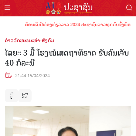
ຕ້ອນຮັບປີທ່ອງທ່ຽວລາວ 2024 ປະຊາຊົນລາວທຸກຄົນຈົ່ງພ້ອມເປັນເຈ
ຂ່າວວັດທະນະທຳ-ສັງຄົມ
ໄລຍະ 3 ມື້ ໂຮງໝໍເສດຖາທິຣາດ ຮັບຄົນເຈັບ
40 ກໍລະນີ
21:44 15/04/2024