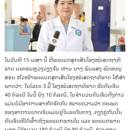
ໃນວັນທີ 15 ເມສາ ນີ້ ທີ່ພະແນກສຸກເສີນໂຮງໝໍເສດຖາທິ
ຣາດ ນະຄອນຫຼວງວຽງຈັນ ທ່ານ ນາງ ພິມແສງ ພິດທະນຸ
ສອນ ຫົວໜ້າພະແນກສຸກເສີນໂຮງໝໍເສດຖາທິຣາດ ໃຫ້ສໍາ
ພາດວ່າ: ໃນໄລຍະ 3 ມື້ ໂຮງໝໍເສດຖາທິຣາດ ຮັບຄົນເຈັບ
40 ກໍລະນີ ໃນນີ້ ຍິງ 10 ກໍລະນີ, ໃນຈໍານວນຄົນເຈັບດັ່ງກ່າວ
ແມ່ນບໍ່ມີອາການສາຫັດຈັກຄົນ ໝາຍຄວາມວ່າ ປະເພດ
ຂອງອາການບາດເຈັບແມ່ນຢູ່ໃນລະດັບກາງ. ຄຽງຄູ່ກັນນັ້ນ
ຄົນເຈັບທີ່ໄດ້ເຂົ້າເຖິງພະແນກພາຍໃນ ແລະ ພະແນກພາຍ
ນອກ ມີຈໍານວນ 180 ກໍລະນີ ຍິງ 80 ກໍລະນີ, ສ່ວນການ