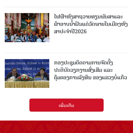
ໄຟຟ້າຫົງສາຖວາຍທຽນພັນສາແລະ
ຜ້າອາບນໍ້າຝົນແດ່ວັດພາຍໃນເມືອງຫົງ
ສາປະຈໍາປີ2026
ກອງປະຊຸມຕິດຕາມການຈັດຕັ້ງ
ປະຕິບັດວຽກງານສົ່ງເສີມ ແລະ
ຄຸ້ມຄອງການລົງທຶນ ຂອງແຂວງບໍ່ແກ້ວ
ເພີ່ມເຕີມ