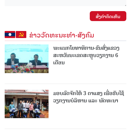
ສົ່ງຄໍາຄິດເຫັນ
ຂ່າວວັດທະນະທຳ-ສັງຄົມ
ພະແນກໂຍທາທິການ-ຂົນສົ່ງແຂວງ
ສະຫວັນນະເຂດສະຫຼຸບວຽກງານ 6
ເດືອນ
ມອບລົດຈັກໃຫ້ 3 ຕາແສງ ເພື່ອຮັບໃຊ້
ວຽກງານບໍລິຫານ ແລະ ພັດທະນາ