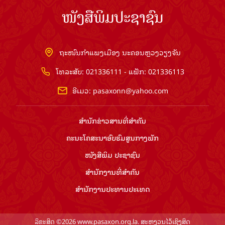
ໜັງສືພິມປະຊາຊົນ
ຖະໜົນກຳແພງເມືອງ ນະຄອນຫຼວງວຽງຈັນ
ໂທລະສັບ: 021336111 - ແຟັກ: 021336113
ອີເມວ:
pasaxonn@yahoo.com
ສຳ​ນັກ​ຂ່າວ​ສານ​ທີ່​ສຳ​ຄັນ​
ຄະນະໂຄສະນາອົບຮົມ​ສູນ​ກາງ​ພັກ
ໜັງສືພິມ ປະ​ຊາ​ຊົນ
ສຳ​ນັກ​ງານ​ທີ່​ສຳ​ຄັນ
ສຳ​ນັກ​ງານ​ປະ​ທານ​ປະ​ເທດ
ລິຂະສິດ ©2026 www.pasaxon.org.la. ສະຫງວນໄວ້ເຊິງສິດ