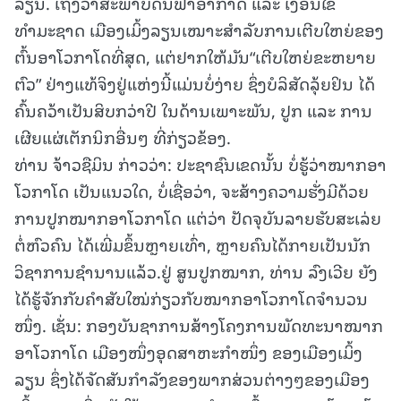
ລຽນ. ເຖິງວ່າສະພາບດິນຟ້າອາກາດ ແລະ ເງື່ອນໄຂ
ທຳມະຊາດ ເມືອງເມິ້ງລຽນເໝາະສຳລັບການເຕີບໃຫຍ່ຂອງ
ຕົ້ນອາໂວກາໂດທີ່ສຸດ, ແຕ່ຢາກໃຫ້ມັນ“ເຕີບໃຫຍ່ຂະຫຍາຍ
ຕົວ” ຢ່າງແທ້ຈິງຢູ່ແຫ່ງນີ້ແມ່ນບໍ່ງ່າຍ ຊຶ່ງບໍລິສັດລຸ້ຍຢິນ ໄດ້
ຄົ້ນຄວ້າເປັນສິບກວ່າປີ ໃນດ້ານເພາະພັນ, ປູກ ແລະ ການ
ເຜີຍແຜ່ເຕັກນິກອື່ນໆ ທີ່ກ່ຽວຂ້ອງ.
ທ່ານ ຈ້າວຊືມິນ ກ່າວວ່າ: ປະຊາຊົນເຂດນັ້ນ ບໍ່ຮູ້ວ່າໝາກອາ
ໂວກາໂດ ເປັນແນວໃດ, ບໍ່ເຊື່ອວ່າ, ຈະສ້າງຄວາມຮັ່ງມີດ້ວຍ
ການປູກໝາກອາໂວກາໂດ ແຕ່ວ່າ ປັດຈຸບັນລາຍຮັບສະເລ່ຍ
ຕໍ່ຫົວຄົນ ໄດ້ເພີ່ມຂຶ້ນຫຼາຍເທົ່າ, ຫຼາຍຄົນໄດ້ກາຍເປັນນັກ
ວິຊາການຊຳນານແລ້ວ.ຢູ່ ສູນປູກໝາກ, ທ່ານ ລົງເວີຍ ຍັງ
ໄດ້ຮູ້ຈັກກັບຄຳສັບໃໝ່ກ່ຽວກັບໝາກອາໂວກາໂດຈຳນວນ
ໜຶ່ງ. ເຊັ່ນ: ກອງບັນຊາການສ້າງໂຄງການພັດທະນາໝາກ
ອາໂວກາໂດ ເມືອງໜຶ່ງອຸດສາຫະກຳໜຶ່ງ ຂອງເມືອງເມິ້ງ
ລຽນ ຊຶ່ງໄດ້ຈັດສັນກຳລັງຂອງພາກສ່ວນຕ່າງໆຂອງເມືອງ