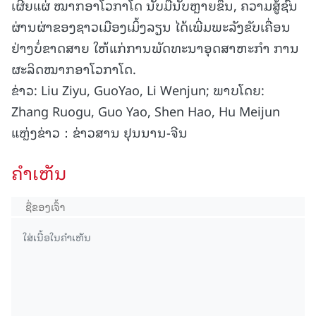
ເຜີຍແຜ່ ໝາກອາໂວກາໂດ ນັບມື້ນັບຫຼາຍຂຶ້ນ, ຄວາມສູ້ຊົນ
ຜ່ານຜ່າຂອງຊາວເມືອງເມິ້ງລຽນ ໄດ້ເພີ່ມພະລັງຂັບເຄື່ອນ
ຢ່າງບໍ່ຂາດສາຍ ໃຫ້ແກ່ການພັດທະນາອຸດສາຫະກຳ ການ
ຜະລິດໝາກອາໂວກາໂດ.
ຂ່າວ: Liu Ziyu, GuoYao, Li Wenjun; ພາບໂດຍ:
Zhang Ruogu, Guo Yao, Shen Hao, Hu Meijun
ແຫຼ່ງຂ່າວ：ຂ່າວສານ ຢຸນນານ-ຈີນ
ຄໍາເຫັນ