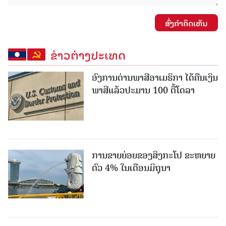
ສົ່ງຄໍາຄິດເຫັນ
ຂ່າວຕ່າງປະເທດ
ອົງການດ່ານພາສີອາເມຣິກາ ໄດ້ຄືນເງິນ
ພາສີແລ້ວປະມານ 100 ຕື້ໂດລາ
ການຂາຍຍ່ອຍຂອງສິງກະໂປ ຂະຫຍາຍ
ຕົວ 4% ໃນເດືອນມິຖຸນາ