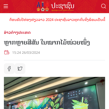
ຕ້ອນຮັບປີທ່ອງທ່ຽວລາວ 2024 ປະຊາຊົນລາວທຸກຄົນຈົ່ງພ້ອມເປັນເຈົ້າພາບທີ
ຂ່າວຕ່າງປະເທດ
ຫຼາກຫຼາຍສີສັນ ໃນໝາກໄມ້ໜ່ວຍໜຶ່ງ
15:24 26/03/2024