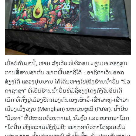
ເມື່ອບໍ່ດົນມານີ້, ທ່ານ ລົງເວີຍ ພິທີກອນ ມຽນມາ ຂອງສູນ
ການສື່ສານສາກົນ ພາກພື້ນອາຊີໃຕ້ - ອາຊີຕາເວັນອອກ
ສ່ຽງໃຕ້ ແຂວງຢຸນນານ ໄດ້ເດີນທາງໄປເຖິງຮ້ານນ້ຳປັ່ນ “ນິວ
ຄາຊາຊາ” ທີ່ເປັນຮ້ານນ້ຳປັ່ນທີ່ມີຊື່ສຽງໂດ່ງດັງໃນອິນເຕີ
ເນັດ ທີ່ຕັ້ງຢູ່ເມືອງປົກຄອງຕົນເອງເຜົ່າລື້-ເຜົ່າລາຫູ-ເຜົ່າວາ
ເມືອງເມິ້ງລຽນ (Menglian) ນະຄອນຜູເອີ (Pu’er), ນ້ຳປັ່ນ
“ນິວຄາ” ທີ່ປະກອບດ້ວຍກາເຟ, ນົມງົວ ແລະ ໝາກອາໂວກ
າໂດປັ່ນ ທັງຫວານທັງນຸ້ມດີ; ໝາກອາໂວກາໂດຊອຍເປັນ
ແຜ່ນບາງໆ, ຈ້ຳແຈ່ວວະຊະບິ ຫຼື ນໍ້າເຜິ້ງ, ນຸ້ມປານຕັບຫ່ານ;