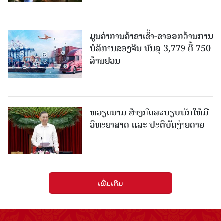
ມູນຄ່າການຄ້າຂາເຂົ້າ-ຂາອອກດ້ານການ
ບໍລິການຂອງຈີນ ບັນລຸ 3,779 ຕື້ 750
ລ້ານຢວນ
ຫວຽດນາມ ສ້າງກົດລະບຽບພັກໃຫ້ມີ
ວິທະຍາສາດ ແລະ ປະຕິບັດງ່າຍດາຍ
ເພີ່ມເຕີມ