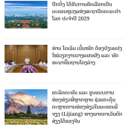
ປັກກິ່ງ ໄດ້ຮັບການຄັດເລືອກເປັນ
ນະຄອນຫຼວງແຫ່ງສະຖາປັດຕະຍະກຳ
ໂລກ ປະຈຳປີ 2029
ທ່ານ ໂຕ​ເລິມ ເນັ້ນໜັກ ຕ້ອງ​ປ່ຽນ​ແປງ​
ໃໝ່​ວຽກ​ງານ​ວາງ​ແຜນ​ຜັງ ແລະ ​ພັດ​
ທະ​ນາ​ພື້ນ​ຖານ​ໂຄງ​ລ່າງ
ຜະລິດຕະພັນ ແລະ ຮູບແບບການ
ທ່ອງທ່ຽວທີ່ຫຼາກຫຼາຍ ຊ່ວຍກະຕຸ້ນ
ຕະຫຼາດການທ່ອງທ່ຽວໃນນະຄອນລີ່
ຈຽງ (Lijiang) ທາງພາກຕາເວັນຕົກ
ສ່ຽງໃຕ້ຂອງຈີນ