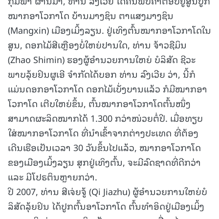
ກຸມພາ ຜ່ານມາ, ທ່ານ ລົງເວີຍ ໄດ້ຄົ້ນພົບຄຳຕອບຢູ່ສູນປູກ
ໝາກອາໂວກາໂດ ບ້ານມາງຊິນ ຕາແສງມາງຊິນ
(Mangxin) ເມືອງເມິ້ງລຽນ. ຢູ່ເທິງຕົ້ນໝາກອາໂວກາໂດໃນ
ສູນ, ດອກໄມ້ສີເຫຼືອງບໍ່ໃຫຍ່ປານໃດ, ທ່ານ ຈ້າວຊືມິນ
(Zhao Shimin) ຮອງຜູ້ອຳນວຍການໃຫຍ່ ບໍລິສັດ ຊີວະ
ພາບລຸ້ຍຢິນຜູເອີ ຈຳກັດໄດ້ບອກ ທ່ານ ລົງເວີຍ ວ່າ, ນີ້ກໍ
ແມ່ນດອກອາໂວກາໂດ ດອກໄມ້ເບັ່ງບານແລ້ວ ກໍມີໝາກອາ
ໂວກາໂດ ເຕີບໃຫຍ່ຂຶ້ນ, ຕົ້ນໝາກອາໂວກາໂດຕົ້ນໜຶ່ງ
ສາມາດຜະລິດໝາກໄດ້ 1.300 ກວ່າໜ່ວຍຕໍ່ປີ. ເມື່ອທຽບ
ໃສ່ໝາກອາໂວກາໂດ ທີ່ນຳເຂົ້າຈາກຕ່າງປະເທດ ທີ່ຕ້ອງ
ເດີນເຮືອເປັນເວລາ 30 ວັນຂຶ້ນໄປແລ້ວ, ໝາກອາໂວກາໂດ
ຂອງເມືອງເມິ້ງລຽນ ສຸກຢູ່ເທິງຕົ້ນ, ຈະມີລົດຊາດທີ່ດີກວ່າ
ແລະ ມີໂປຣຕິນຫຼາຍກວ່າ.
ປີ 2007, ທ່ານ ສີເຈ່ຍຈູ້ (Qi Jiazhu) ຜູ້ອຳນວຍການໃຫຍ່ບໍ
ລິສັດລຸ້ຍຢິນ ໄດ້ປູກຕົ້ນອາໂວກາໂດ ຕົ້ນທຳອິດຢູ່ເມືອງເມິ້ງ