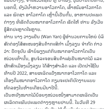
ນອກນີ້, ຍັງມີນ້ຳຫວານອາໂວກາໂດ, ເຂົ້າໜົມອາໂວກາໂດ
ແລະ ພິດຊາ ອາໂວກາໂດ ເຫຼົ່ານີ້ເປັນຕົ້ນ, ອາຫານປະເພດ
ຕ່າງໆ ທີ່ເຮັດດ້ວຍໝາກອາໂວກາໂດ ເຮັດໃຫ້ ທ່ານ ລົງເວີຍ
ຮູ້ສຶກປະຫຼາດໃຈຫຼາຍ.
ທ່ານ ນາງ ວາງແຢ້ນ (Wan Yan) ຜູ້ອຳນວຍການໃຫຍ່ ບໍລິ
ສັດຕ່ອງໂສ້ສະໜອງສິນຄ້າກະສິກຳ ເມິ້ງລຽນ ຈຳກັດ ກ່າວ
ວ່າ: ປັດຈຸບັນ ເຮົາບໍ່ພຽງແຕ່ກິນໝາກອາໂວກາໂດເປັນ
ໜ່ວຍເທົ່ານັ້ນ, ສູນຈໍລະຈອນສິນຄ້າແຊ່ເຢັນໝາກໄມ້ ແລະ
ຜັກສົດເມືອງເມິ້ງລຽນ ໄດ້ສ້າງສຳເລັດ ແລະ ເປີດນຳໃຊ້ໃນ
ທ້າຍປີ 2022, ສາຍຜະລິດແປ້ງໝາກອາໂວກາໂດ ແລະ
ເຄື່ອງດື່ມໝາກອາໂວກາໂດ ກຽມຈະປະຕິບັດງານແບບ
ທົດລອງໃນທ້າຍເດືອນມີນາປີນີ້.
ເປັນຫຍັງໝາກໄມ້ນ້ອຍໆໜ່ວຍໜຶ່ງສາມາດຜະລິດເປັນ
ຜະລິດຕະພັນປະເພດຕ່າງໆຫຼາຍປານນີ້. ໃນວັນທີ 29