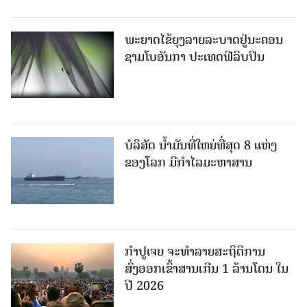
ພະຍາດໄຂ້ຍຸງລາຍລະບາດຢູ່ນະຄອນ
ຊາມໂບ​ອັນກາ ປະເທດຟີລິບປິນ
ບໍລິສັດ ນ້ຳມັນທີ່ໃຫຍ່ທີ່ສຸດ 8 ແຫ່ງ
ຂອງໂລກ ມີກຳໄລມະຫາສານ
ກຳປູເຈຍ ຈະທຳລາຍສະຖິຕິການ
ສົ່ງອອກເຂົ້າສານເກີນ 1 ລ້ານໂຕນ ໃນ
ປີ 2026