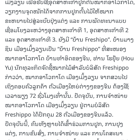
ເມິ້ງລຽນ ເພື່ອຮັບໃຊ້ອຸດສາຫະກຳປູກຕົ້ນໝາກອາໂວກາໂດ,
ວຽກງານຈຸດໜັກໄດ້ຈາກການປູກຕົ້ນໄມ້ໃຫ້ໝາກ
ຂະຫຍາຍໄປສູ່ລະບົບປຸ່ງແຕ່ງ ແລະ ການພັດທະນາແບບ
ເຊື່ອມໂຍງລະຫວ່າງອຸດສາຫະກຳທີ 1, ອຸດສາຫະກຳທີ 2
ແລະ ອຸດສາຫະກຳທີ 3. ຍັງມີ “ບ້ານ Freshipo”. ບ້ານມາງ
ຊິນ ເມືອງເມິ້ງລຽນເປັນ “ບ້ານ Freshippo” ທີ່ສະໜອງ
ໝາກອາໂວກາໂດ ບ້ານທຳອິດຂອງຈີນ, ທ່ານ ໂຮຢຸ້ຍ (Hou
Yu) ນັກທຸລະກິດຈັດຊື້ໝາກໄມ້ສຳລັບບໍລິສັດ Freshippo
ກ່າວວ່າ, ໝາກອາໂວກາໂດ ເມືອງເມິ້ງລຽນ ຈາກສວນໄປ
ເຖິງຄອບຄົວລູກຄ້າ ຕົວເມືອງໃຫຍ່ຕ່າງໆຂອງຈີນ ຕ້ອງໃຊ້
ເວລາພຽງ 72 ຊົ່ວໂມງເທົ່ານັ້ນ. ປັດຈຸບັນ, ການຈຳໜ່າຍ
ໝາກອາໂວກາໂດ ເມືອງເມິ້ງລຽນ ຢູ່ຕາມບໍລິສັດ
Freshippo ໄດ້ປົກຄຸມ 28 ຕົວເມືອງຂອງຈີນແລ້ວ.
ປັດຈຸບັນນີ້, ຄົນທັງຫຼາຍໄດ້ເຂົ້າຮ່ວມການປູກ, ການປຸງ
ແຕ່ງ, ການຂົນສົ່ງ, ການຈຳໜ່າຍ ແລະ ການໂຄສະນາ