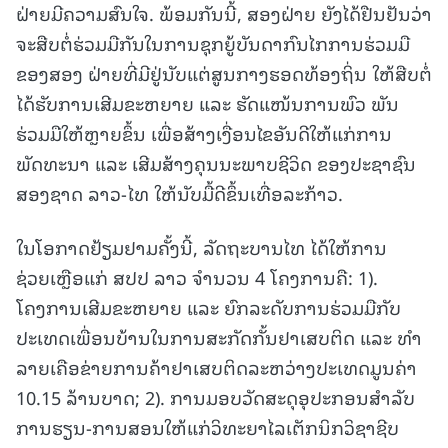
ຝ່າຍມີຄວາມສົນໃຈ. ພ້ອມກັນນີ້, ສອງຝ່າຍ ຍັງໄດ້ຢືນຢັນວ່າ
ຈະສືບຕໍ່ຮ່ວມມືກັນໃນການຊຸກຍູ້ບັນດາກົນໄກການຮ່ວມມື
ຂອງສອງ ຝ່າຍທີ່ມີຢູ່ນັບແຕ່ສູນກາງຮອດທ້ອງຖິ່ນ ໃຫ້ສືບຕໍ່
ໄດ້ຮັບການເສີມຂະຫຍາຍ ແລະ ຮັດແໜ້ນການພົວ ພັນ
ຮ່ວມມືໃຫ້ຫຼາຍຂຶ້ນ ເພື່ອສ້າງເງື່ອນໄຂອັນດີໃຫ້ແກ່ການ
ພັດທະນາ ແລະ ເສີມສ້າງຄຸນນະພາບຊີວິດ ຂອງປະຊາຊົນ
ສອງຊາດ ລາວ-ໄທ ໃຫ້ນັບມື້ດີຂຶ້ນເທື່ອລະກ້າວ.
ໃນໂອກາດຢ້ຽມຢາມຄັ້ງນີ້, ລັດຖະບານໄທ ໄດ້ໃຫ້ການ
ຊ່ວຍເຫຼືອແກ່ ສປປ ລາວ ຈໍານວນ 4 ໂຄງການຄື: 1).
ໂຄງການເສີມຂະຫຍາຍ ແລະ ຍົກລະດັບການຮ່ວມມືກັບ
ປະເທດເພື່ອນບ້ານໃນການສະກັດກັ້ນຢາເສບຕິດ ແລະ ທໍາ
ລາຍເຄືອຂ່າຍການຄ້າຢາເສບຕິດລະຫວ່າງປະເທດມູນຄ່າ
10.15 ລ້ານບາດ; 2). ການມອບວັດສະດຸອຸປະກອນສໍາລັບ
ການຮຽນ-ການສອນໃຫ້ແກ່ວິທະຍາໄລເຕັກນິກວິຊາຊີບ