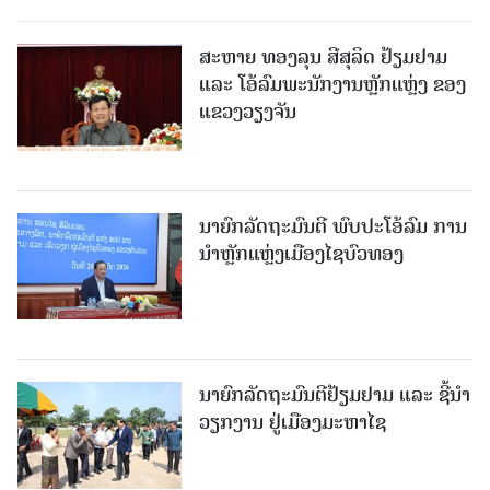
ສະຫາຍ ທອງລຸນ ສີສຸລິດ ຢ້ຽມຢາມ
ແລະ ໂອ້ລົມພະນັກງານຫຼັກແຫຼ່ງ ຂອງ
ແຂວງວຽງຈັນ
ນາຍົກລັດຖະມົນຕີ ພົບປະໂອ້ລົມ ການ
ນຳຫຼັກແຫຼ່ງເມືອງໄຊບົວທອງ
ນາຍົກລັດຖະມົນຕີຢ້ຽມຢາມ ແລະ ຊີ້ນຳ
ວຽກງານ ຢູ່ເມືອງມະຫາໄຊ