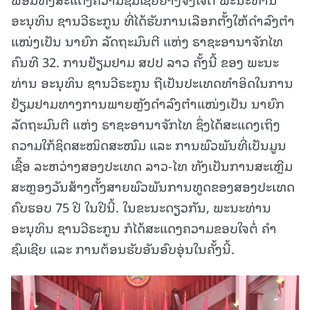
ອະນຸທິນ ຊານວີຣະກູນ ທີ່ໄດ້ຮັບການເລືອກຕັ້ງໃຫ້ດໍາລົງຕໍາ
ແໜ່ງເປັນ ນາຍົກ ລັດຖະມົນຕີ ແຫ່ງ ຣາຊະອານາຈັກໄທ
ຄົນທີ 32. ການຢ້ຽມຢາມ ສປປ ລາວ ຄັ້ງນີ້ ຂອງ ພະນະ
ທ່ານ ອະນຸທິນ ຊານວີຣະກູນ ຖືເປັນປະເທດທໍາອິດໃນການ
ຢ້ຽມຢາມທາງການພາຍຫຼັງດໍາລົງຕໍາແໜ່ງເປັນ ນາຍົກ
ລັດຖະມົນຕີ ແຫ່ງ ຣາຊະອານາຈັກໄທ ຊຶ່ງໄດ້ສະແດງເຖິງ
ຄວາມໃກ້ຊິດສະໜິດສະໜົມ ແລະ ການພົວພັນທີ່ເປັນມູນ
ເຊື້ອ ລະຫວ່າງສອງປະເທດ ລາວ-ໄທ ທັງເປັນການສະເຫຼີມ
ສະຫຼອງວັນສ້າງຕັ້ງສາຍພົວພັນການທູດຂອງສອງປະເທດ
ຄົບຮອບ 75 ປີ ໃນປີນີ້. ໃນຂະນະດຽວກັນ, ພະນະທ່ານ
ອະນຸທິນ ຊານວີຣະກູນ ກໍໄດ້ສະແດງຄວາມຂອບໃຈຕໍ່ ຄໍາ
ຊົມເຊີຍ ແລະ ການຕ້ອນຮັບອັນອົບອຸ່ນໃນຄັ້ງນີ້.