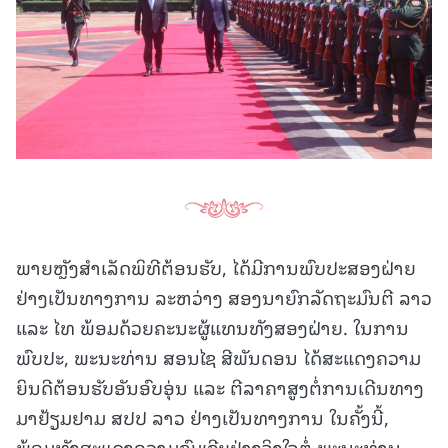
ພາຍຫຼັງສໍາເລັດພິທີຕ້ອນຮັບ, ໄດ້ມີການພົບປະສອງຝ່າຍ
ຢ່າງເປັນທາງການ ລະຫວ່າງ ສອງນາຍົກລັດຖະມົນຕີ ລາວ
ແລະ ໄທ ພ້ອມດ້ວຍຄະນະຜູ້ແທນທັງສອງຝ່າຍ. ໃນການ
ພົບປະ, ພະນະທ່ານ ສອນໄຊ ສີພັນດອນ ໄດ້ສະແດງຄວາມ
ຍິນດີຕ້ອນຮັບອັນອົບອຸ່ນ ແລະ ຕີລາຄາສູງຕໍ່ການເດີນທາງ
ມາຢ້ຽມຢາມ ສປປ ລາວ ຢ່າງເປັນທາງການ ໃນຄັ້ງນີ້,
ພ້ອມທັງສະແດງຄວາມຊົມເຊີຍຢ່າງຈິງໃຈຕໍ່ ພະນະທ່ານ