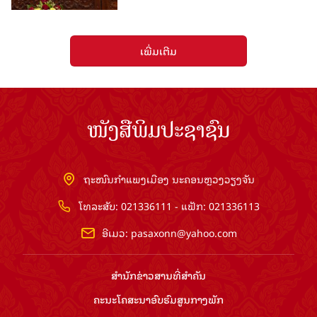
ເພີ່ມເຕີມ
ໜັງສືພິມປະຊາຊົນ
ຖະໜົນກຳແພງເມືອງ ນະຄອນຫຼວງວຽງຈັນ
ໂທລະສັບ: 021336111 - ແຟັກ: 021336113
ອີເມວ:
pasaxonn@yahoo.com
ສຳ​ນັກ​ຂ່າວ​ສານ​ທີ່​ສຳ​ຄັນ​
ຄະນະໂຄສະນາອົບຮົມ​ສູນ​ກາງ​ພັກ