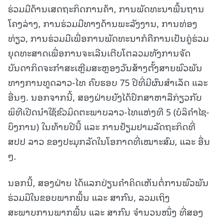
ຮ່ວມມືດ້ານເສດຖະກິດການຄ້າ, ການພັດທະນາພື້ນຖານ
ໂຄງລ່າງ, ການຮ່ວມມືທາງດ້ານພະລັງງານ, ການທ່ອງ
ທ່ຽວ, ການຮ່ວມມືເພື່ອການພັດທະນາກໍຄືການເປັນຄູ່ຮ່ວມ
ຍຸດທະສາດເພື່ອການຈະເລີນເຕີບໂຕລວມທັງການຈັດ
ບັນດາກິດຈະກໍາສະເຫຼີມສະຫຼອງວັນສ້າງຕັ້ງສາຍພົວພັນ
ທາງການທູດລາວ-ໄທ ຄົບຮອບ 75 ປີທີ່ມີຜົນສຳເລັດ ແລະ
ອື່ນໆ. ນອກຈາກນີ້, ສອງຝ່າຍຍັງໄດ້ປຶກສາຫາລືກ່ຽວກັບ
ພິທີເປີດນໍາໃຊ້ຂົວມິດຕະພາບລາວ-ໄທແຫ່ງທີ 5 (ບໍລິຄໍາໄຊ-
ບຶງການ) ໃນທ້າຍປີນີ້ ແລະ ການຢ້ຽມຢາມລັດຖະກິດທີ່
ສປປ ລາວ ຂອງປະມຸກລັດໃນໂອກາດທີ່ເໝາະສົມ, ແລະ ອື່ນ
ໆ.
ນອກນີ້, ສອງຝ່າຍ ໄດ້ແລກປ່ຽນຄໍາຄິດເຫັນຕໍ່ການພົວພັນ
ຮ່ວມມືໃນຂອບພາກພື້ນ ແລະ ສາກົນ, ລວມເຖິງ
ສະພາບການພາກພື້ນ ແລະ ສາກົນ ຈໍານວນໜຶ່ງ ທີ່ສອງ