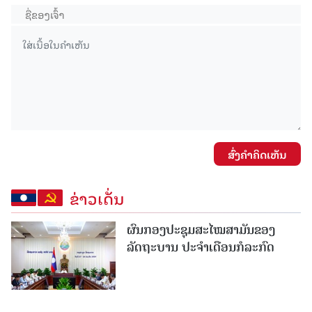
ສົ່ງຄໍາຄິດເຫັນ
ຂ່າວເດັ່ນ
ຜົນກອງປະຊຸມສະໄໝສາມັນຂອງ
ລັດຖະບານ ປະຈຳເດືອນກໍລະກົດ