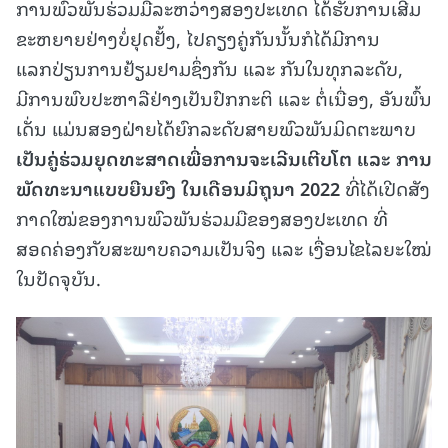
ການພົວພັນຮ່ວມມືລະຫວ່າງສອງປະເທດ ໄດ້ຮັບການເສີມ
ຂະຫຍາຍຢ່າງບໍ່ຢຸດຢັ້ງ, ໄປຄຽງຄູ່ກັນນັ້ນກໍໄດ້ມີການ
ແລກປ່ຽນການຢ້ຽມຢາມຊຶ່ງກັນ ແລະ ກັນໃນທຸກລະດັບ,
ມີການພົບປະຫາລືຢ່າງເປັນປົກກະຕິ ແລະ ຕໍ່ເນື່ອງ, ອັນພົ້ນ
ເດັ່ນ ແມ່ນສອງຝ່າຍໄດ້ຍົກລະດັບສາຍພົວພັນມິດຕະພາບ
ເປັນຄູ່ຮ່ວມຍຸດທະສາດເພື່ອການຈະເລີນເຕີບໂຕ ແລະ ການ
ພັດທະນາແບບຍືນຍົງ ໃນເດືອນມິຖຸນາ 2022
ທີ່ໄດ້ເປີດສັງ
ກາດໃໝ່ຂອງການພົວພັນຮ່ວມມືຂອງສອງປະເທດ ທີ່
ສອດຄ່ອງກັບສະພາບຄວາມເປັນຈິງ ແລະ ເງື່ອນໄຂໄລຍະໃໝ່
ໃນປັດຈຸບັນ.