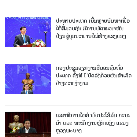
ປະທານປະເທດ ເນັ້ນຫຼາຍບັນຫາເພື່ອ
ໃຫ້ສື່ມວນຊົນ ມີການພັດທະນາຫັນ
ປ່ຽນສູ່ຄຸນນະພາບໃໝ່ຢ່າງແຂງແຮງ
ກອງປະຊຸມວຽກງານສື່ມວນຊົນທົ່ວ
ປະເທດ ຄັ້ງທີ I ປິດລົງດ້ວຍຜົນສໍາເລັດ
ຢ່າງສະຫງ່າງາມ
ເລຂາທິການໃຫຍ່ ພົບປະໂອ້ລົມ ຄະນະ
ນໍາ ແລະ ພະນັກງານຫຼັກແຫຼ່ງ ແຂວງ
ຫຼວງພະບາງ