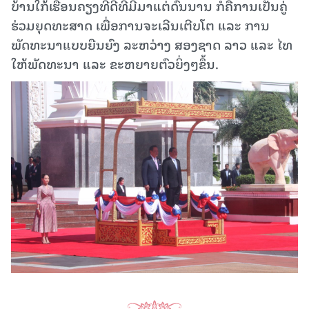
ບ້ານໃກ້ເຮືອນຄຽງທີ່ດີທີ່ມີມາແຕ່ດົນນານ ກໍຄືການເປັນຄູ່
ຮ່ວມຍຸດທະສາດ ເພື່ອການຈະເລີນເຕີບໂຕ ແລະ ການ
ພັດທະນາແບບຍືນຍົງ ລະຫວ່າງ ສອງຊາດ ລາວ ແລະ ໄທ
ໃຫ້ພັດທະນາ ແລະ ຂະຫຍາຍຕົວຍິ່ງໆຂຶ້ນ.