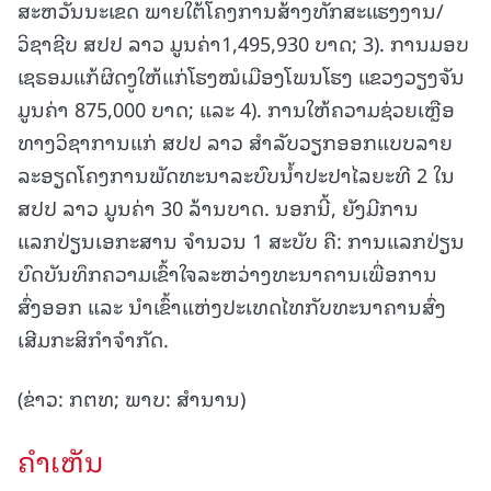
ສະຫວັນນະເຂດ ພາຍໃຕ້ໂຄງການສ້າງທັກສະແຮງງານ/
ວິຊາຊີບ ສປປ ລາວ ມູນຄ່າ1,495,930 ບາດ; 3). ການມອບ
ເຊຣອມແກ້ຜິດງູໃຫ້ແກ່ໂຮງໝໍເມືອງໂພນໂຮງ ແຂວງວຽງຈັນ
ມູນຄ່າ 875,000 ບາດ; ແລະ 4). ການໃຫ້ຄວາມຊ່ວຍເຫຼືອ
ທາງວິຊາການແກ່ ສປປ ລາວ ສໍາລັບວຽກອອກແບບລາຍ
ລະອຽດໂຄງການພັດທະນາລະບົບນໍ້າປະປາໄລຍະທີ 2 ໃນ
ສປປ ລາວ ມູນຄ່າ 30 ລ້ານບາດ. ນອກນີ້, ຍັງມີການ
ແລກປ່ຽນເອກະສານ ຈໍານວນ 1 ສະບັບ ຄື: ການແລກປ່ຽນ
ບົດບັນທຶກຄວາມເຂົ້າໃຈລະຫວ່າງທະນາຄານເພື່ອການ
ສົ່ງອອກ ແລະ ນໍາເຂົ້າແຫ່ງປະເທດໄທກັບທະນາຄານສົ່ງ
ເສີມກະສິກໍາຈໍາກັດ.
(ຂ່າວ: ກຕທ; ພາບ: ສຳນານ)
ຄໍາເຫັນ