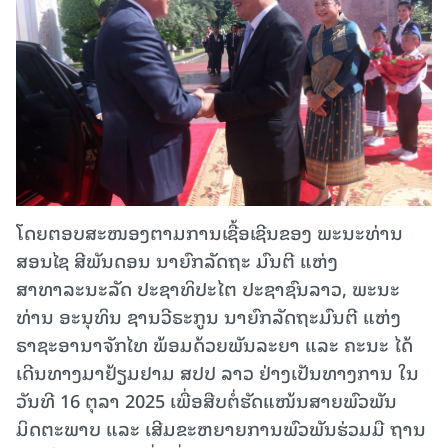
ໂດຍຕອບສະໜອງຕາມການເຊື້ອເຊີນຂອງ ພະນະທ່ານ
ສອນໄຊ ສີພັນດອນ ນາຍົກລັດຖະ ມົນຕີ ແຫ່ງ
ສາທາລະນະລັດ ປະຊາທິປະໄຕ ປະຊາຊົນລາວ, ພະນະ
ທ່ານ ອະນຸທິນ ຊານວີຣະກູນ ນາຍົກລັດຖະມົນຕີ ແຫ່ງ
ຣາຊະອານາຈັກໄທ ພ້ອມດ້ວຍພັນລະຍາ ແລະ ຄະນະ ໄດ້
ເດີນທາງມາຢ້ຽມຢາມ ສປປ ລາວ ຢ່າງເປັນທາງການ ໃນ
ວັນທີ 16 ຕຸລາ 2025 ເພື່ອສືບຕໍ່ຮັດແໜ້ນສາຍພົວພັນ
ມິດຕະພາບ ແລະ ເສີມຂະຫຍາຍການພົວພັນຮ່ວມມື ຖານ