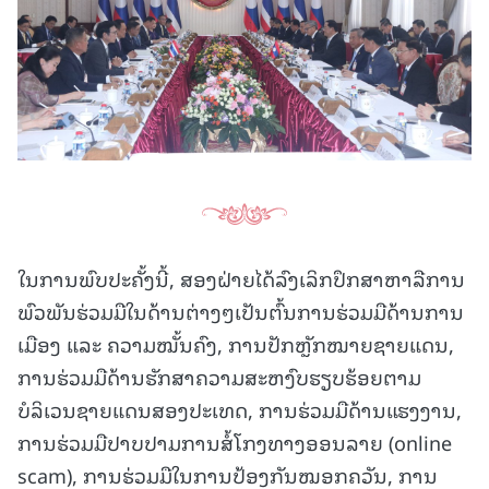
ໃນການພົບປະຄັ້ງນີ້, ສອງຝ່າຍໄດ້ລົງເລິກປຶກສາຫາລືການ
ພົວພັນຮ່ວມມືໃນດ້ານຕ່າງໆເປັນຕົ້ນການຮ່ວມມືດ້ານການ
ເມືອງ ແລະ ຄວາມໝັ້ນຄົງ, ການປັກຫຼັກໝາຍຊາຍແດນ,
ການຮ່ວມມືດ້ານຮັກສາຄວາມສະຫງົບຮຽບຮ້ອຍຕາມ
ບໍລິເວນຊາຍແດນສອງປະເທດ, ການຮ່ວມມືດ້ານແຮງງານ,
ການຮ່ວມມືປາບປາມການສໍ້ໂກງທາງອອນລາຍ (online
scam), ການຮ່ວມມືໃນການປ້ອງກັນໝອກຄວັນ, ການ