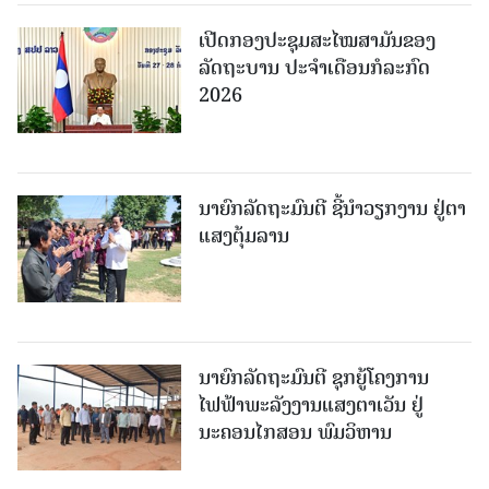
ເປີດກອງປະຊຸມສະໄໝສາມັນຂອງ
ລັດຖະບານ ປະຈໍາເດືອນກໍລະກົດ
2026
ນາຍົກລັດຖະມົນຕີ ຊີ້ນຳວຽກງານ ຢູ່ຕາ
ແສງຕຸ້ມລານ
ນາຍົກລັດຖະມົນຕີ ຊຸກຍູ້ໂຄງການ
ໄຟຟ້າພະລັງງານແສງຕາເວັນ ຢູ່
ນະຄອນໄກສອນ ພົມວິຫານ