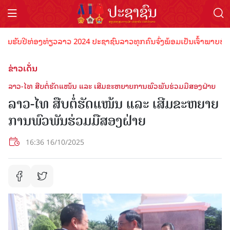
ປີທ່ອງທ່ຽວລາວ 2024 ປະຊາຊົນລາວທຸກຄົນຈົ່ງພ້ອມເປັນເຈົ້າພາບທີ່ດີ ຕ້ອນຮ
ຂ່າວເດັ່ນ
ລາວ-ໄທ ສືບຕໍ່ຮັດແໜ້ນ ແລະ ເສີມຂະຫຍາຍການພົວພັນຮ່ວມມືສອງຝ່າຍ
ລາວ-ໄທ ສືບຕໍ່ຮັດແໜ້ນ ແລະ ເສີມຂະຫຍາຍ
ການພົວພັນຮ່ວມມືສອງຝ່າຍ
16:36 16/10/2025