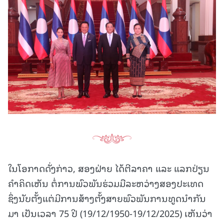
ໃນໂອກາດດັ່ງກ່າວ, ສອງຝ່າຍ ໄດ້ຕີລາຄາ ແລະ ແລກປ່ຽນ
ຄໍາຄິດເຫັນ ຕໍ່ການພົວພັນຮ່ວມມືລະຫວ່າງສອງປະເທດ
ຊຶ່ງນັບຕັ້ງແຕ່ມີການສ້າງຕັ້ງສາຍພົວພັນການທູດນໍາກັນ
ມາ ເປັນເວລາ 75 ປີ (19/12/1950-19/12/2025) ເຫັນວ່າ