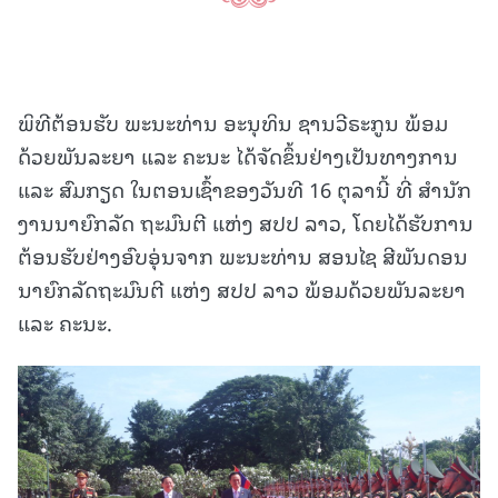
ພິທີຕ້ອນຮັບ ພະນະທ່ານ ອະນຸທິນ ຊານວີຣະກູນ ພ້ອມ
ດ້ວຍພັນລະຍາ ແລະ ຄະນະ ໄດ້ຈັດຂຶ້ນຢ່າງເປັນທາງການ
ແລະ ສົມກຽດ ໃນຕອນເຊົ້າຂອງວັນທີ 16 ຕຸລານີ້ ທີ່ ສໍານັກ
ງານນາຍົກລັດ ຖະມົນຕີ ແຫ່ງ ສປປ ລາວ, ໂດຍໄດ້ຮັບການ
ຕ້ອນຮັບຢ່າງອົບອຸ່ນຈາກ ພະນະທ່ານ ສອນໄຊ ສີພັນດອນ
ນາຍົກລັດຖະມົນຕີ ແຫ່ງ ສປປ ລາວ ພ້ອມດ້ວຍພັນລະຍາ
ແລະ ຄະນະ.