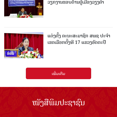
ວຽກງານຮອບດ້ານຢູ່ເມືອງວຽງຄໍາ
ແຕ່ງຕັ້ງ ຄະນະສະມາຊິກ ສພຊ ປະຈຳ
ເຂດເລືອກຕັ້ງທີ 17 ແຂວງອັດຕະປື
ເພີ່ມເຕີມ
ໜັງສືພິມປະຊາຊົນ