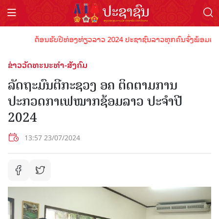
ຕ້ອນຮັບປີທ່ອງທ່ຽວລາວ 2024 ປະຊາຊົນລາວທຸກຄົນຈົ່ງພ້ອມເປັນເຈົ້
ຂ່າວວັດທະນະທຳ-ສັງຄົມ
ລັດຖະມົນຕີກະຊວງ ອຄ ຕິດຕາມການ
ປະກວດກາເຟໝາກຊ້ອມລາວ ປະຈຳປີ
2024
13:57 23/07/2024