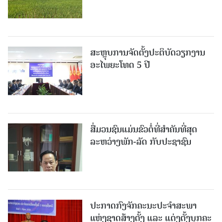
ສະຫຼຸບການຈັດຕັ້ງປະຕິບັດວຽກງານ
ອະໄພຍະໂທດ 5 ປີ
ສື່ມວນຊົນແມ່ນຂົວຕໍ່ທີ່ສໍາຄັນທີ່ສຸດ
ລະຫວ່າງພັກ-ລັດ ກັບປະຊາຊົນ
ປະກາດກົງຈັກຄະນະປະຈໍາສະພາ
ແຫ່ງຊາດສ້າງຕັ້ງ ແລະ ແຕ່ງຕັ້ງບຸກຄະ