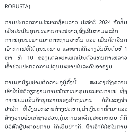
ROBUSTA).
ການປະກວດກາເຟໝາກຊ້ອມລາວ ປະຈຳປີ 2024 ຈັດຂຶ້ນ
ເພື່ອປະເມີນຄຸນນະພາບກາເຟລາວ,ສົ່ງເສີມການຜະລິດ
ກາເຟຄຸນນະພາບມາດຕະຖານສາກົນ ແລະ ເພື່ອຄັດເລືອກ
ເອົາກາເຟທີ່ໄດ້ຄຸນນະພາບ ແລະຍາດໄດ້ລາງວັນອັນດັບທີ 1
ຫາ ທີ 10 ຂອງແຕ່ລະປະເພດເປັນຕົວແທນກາເຟລາວ
ເຂົ້າຮ່ວມປະກວດກາເຟຄຸນນະພາບໃນລະດັບອາຊຽນ.
ການມາຢ້ຽມຢາມຕິດຕາມຊຸຍູ້ຄັ້ງນີ້ ສະແດງເຖິງຄວາມ
ເອົາໃຈໃສ່ຕໍ່ວຽກງານການພັດທະນາຄຸນນະພາບກາເຟ ເຊິ່ງ
ກາເຟແມ່ນສິນຄ້າຍຸດສາດຂອງລັດຖະບານ ກໍຄືແຂວງຈຳ
ປາສັກ ທີ່ສົ່ງອອກຂາຍຕ່າງປະເທດ,ນຳເງິນຕາເຂົ້າມາແລະ
ສ້າງລາຍຮັບແກ່ຊາວສວນ,ກຸ່ມການຜະລິດ,ສະຫະກອນ ກໍຄື
ບໍລິສັດຜູ້ປະກອບການ ໄດ້ເປັນຢ່າງດີ. ຖ້າເອົາໃຈໃສ່ໃນການ