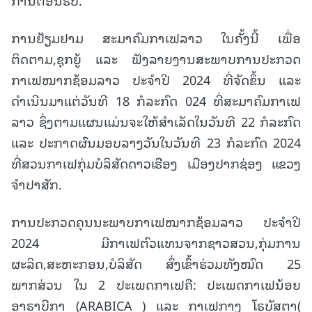
ການຢ້ຽມຢາມ ສະມາຄົມກາເຟລາວ ໃນຄັ້ງນີ້ ເພື່ອ
ຕິດຕາມ,ຊຸກຍູ້ ແລະ ຟັງລາຍງານສະພາບການປະກວດ
ກາເຟໝາກຊ້ອມລາວ ປະຈຳປີ
2024 ທີ່ຈັດຂຶ້ນ ແລະ
ດຳເນີນມາແຕ່ວັນທີ 18 ກໍລະກົດ 024 ທີ່ສະມາຄົມກາເຟ
ລາວ ຊຶ່ງຕາມແຜນແມ່ນຈະໃຫ້ສຳເລັດໃນວັນທີ 22 ກໍລະກົດ
ແລະ ປະກາດຜົນມອບລາງວັນໃນວັນທີ 23 ກໍລະກົດ 2024
ທີ່ສວນກາເຟກຸ່ມບໍລິສັດດາວເຮືອງ ເມືອງປາກຊ່ອງ ແຂວງ
ຈຳປາສັກ.
ການປະກວດຄຸນນະພາບກາເຟໝາກຊ້ອມລາວ ປະຈຳປີ
2024 ມີກາເຟຕົວແທນຈາກຊາວສວນ,ກຸ່ມການ
ຜະລິດ,ສະຫະກອນ,ບໍລິສັດ ສົ່ງເຂົ້າຮ່ວມທັງໝົດ 25
ພາກສ່ວນ ໃນ 2 ປະເພດກາເຟຄື: ປະເພດກາເຟນ້ອຍ
ອາຣາບີກາ (ARABICA ) ແລະ ກາເຟກາງ ໂຣບັສຕາ(