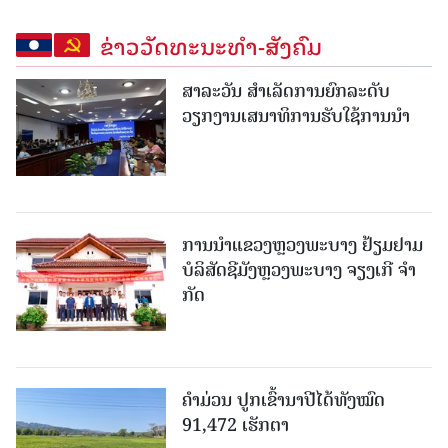
ຂ່າວວັດທະນະທຳ-ສັງຄົມ
ສາລະວັນ ສໍາເລັດການຍົກລະດັບ
ວຽກງານເສນາທິການຮັບໃຊ້ການນໍາ
ການນຳແຂວງຫຼວງພະບາງ ຢ້ຽມ​ຢາມ
ບໍ​ລິ​ສັດຊີມັງຫຼວງພະບາງ ຈຽງເກີ ຈໍາ
ກັດ
ຄໍາມ່ວນ ປູກເຂົ້ານາປີໄດ້ທັງໝົດ
91,472 ເຮັກຕາ