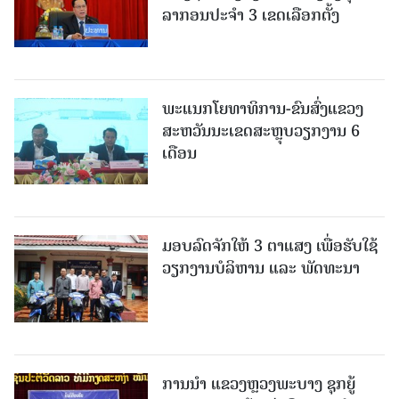
ລາກອນປະຈໍາ 3 ເຂດເລືອກຕັ້ງ
ພະແນກໂຍທາທິການ-ຂົນສົ່ງແຂວງ
ສະຫວັນນະເຂດສະຫຼຸບວຽກງານ 6
ເດືອນ
ມອບລົດຈັກໃຫ້ 3 ຕາແສງ ເພື່ອຮັບໃຊ້
ວຽກງານບໍລິຫານ ແລະ ພັດທະນາ
ການນຳ ແຂວງຫຼວງພະບາງ ຊຸກຍູ້