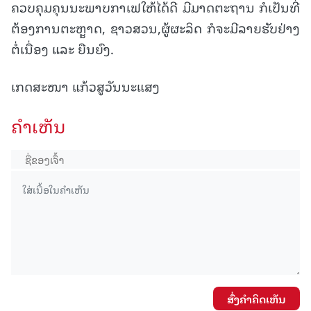
ຄວບຄຸມຄຸນນະພາບກາເຟໃຫ້ໄດ້ດີ ມີມາດຕະຖານ ກໍເປັນທີ່
ຕ້ອງການຕະຫຼຼາດ, ຊາວສວນ,ຜູ້ຜະລິດ ກໍຈະມີລາຍຮັບຢ່າງ
ຕໍ່ເນື່ອງ ແລະ ຍືນຍົງ.
ເກດສະໜາ ແກ້ວສູວັນນະແສງ
ຄໍາເຫັນ
ສົ່ງຄໍາຄິດເຫັນ