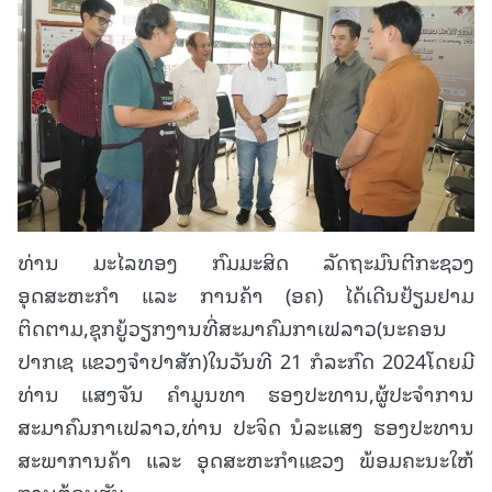
ທ່ານ ມະໄລທອງ ກົມມະສິດ ລັດຖະມົນຕີກະຊວງ
ອຸດສະຫະກຳ ແລະ ການຄ້າ (ອຄ) ໄດ້ເດີນຢ້ຽມຢາມ
ຕິດຕາມ,ຊຸກຍູ້ວຽກງານທີ່ສະມາຄົມກາເຟລາວ(ນະຄອນ
ປາກເຊ ແຂວງຈຳປາສັກ)ໃນວັນທີ 21 ກໍລະກົດ 2024ໂດຍມີ
ທ່ານ ແສງຈັນ ຄຳມູນທາ ຮອງປະທານ,ຜູ້ປະຈຳການ
ສະມາຄົມກາເຟລາວ,ທ່ານ ປະຈິດ ນໍລະແສງ ຮອງປະທານ
ສະພາການຄ້າ ແລະ ອຸດສະຫະກຳແຂວງ ພ້ອມຄະນະໃຫ້
ການຕ້ອນຮັບ.