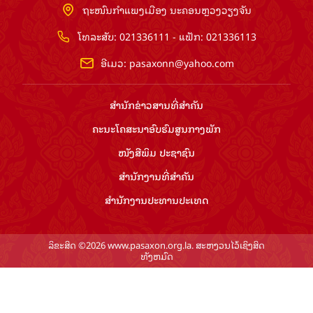
ຖະໜົນກຳແພງເມືອງ ນະຄອນຫຼວງວຽງຈັນ
ໂທລະສັບ: 021336111 - ແຟັກ: 021336113
ອີເມວ:
pasaxonn@yahoo.com
ສຳ​ນັກ​ຂ່າວ​ສານ​ທີ່​ສຳ​ຄັນ​
ຄະນະໂຄສະນາອົບຮົມ​ສູນ​ກາງ​ພັກ
ໜັງສືພິມ ປະ​ຊາ​ຊົນ
ສຳ​ນັກ​ງານ​ທີ່​ສຳ​ຄັນ
ສຳ​ນັກ​ງານ​ປະ​ທານ​ປະ​ເທດ
ລິຂະສິດ ©2026 www.pasaxon.org.la. ສະຫງວນໄວ້ເຊິງສິດ
ທັງຫມົດ