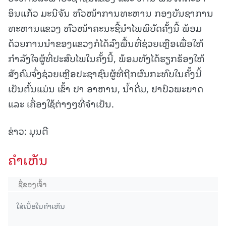
ອິນແກ້ວ ມະນີຈັນ ຫົວໜ້າການທະຫານ ກອງບັນຊາການ
ທະຫານແຂວງ ຫົວໜ້າຄະນະຊີ້ນຳໄພພິບັດຄັ້ງນີ້ ພ້ອມ
ດ້ວຍການນຳຂອງແຂວງກໍໄດ້ລົງພື້ນທີ່ຊ່ວຍເຫຼືອເພື່ອໃຫ້
ກຳລັງໃຈຜູ້ທີ່ປະສົບໄພໃນຄັ້ງນີ້, ພ້ອມທັງໄດ້ຮຽກຮ້ອງໃຫ້
ສັງຄົມຈົ່ງຊ່ວຍເຫຼືອປະຊາຊົນຜູ້ທີ່ຖືກຜົນກະທົບໃນຄັ້ງນີ້
ເປັນຕົ້ນແມ່ນ ເຂົ້າ ປາ ອາຫານ, ນໍ້າດື່ມ, ຢາປົວພະຍາດ
ແລະ ເຄື່ອງໃຊ້ຕ່າງໆທີ່ຈຳເປັນ.
ຂ່າວ: ມຸນຕີ
ຄໍາເຫັນ