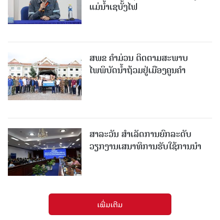
ແມ່ນໍ້າເຊບັ້ງໄຟ
ສ​ພ​ຂ ຄໍາມ່ວນ ຕິດຕາມສະພາບ
ໄພພິບັດນໍ້າຖ້ວມຢູ່ເມືອງຄູນຄໍາ
ສາລະວັນ ສໍາເລັດການຍົກລະດັບ
ວຽກງານເສນາທິການຮັບໃຊ້ການນໍາ
ເພີ່ມເຕີມ