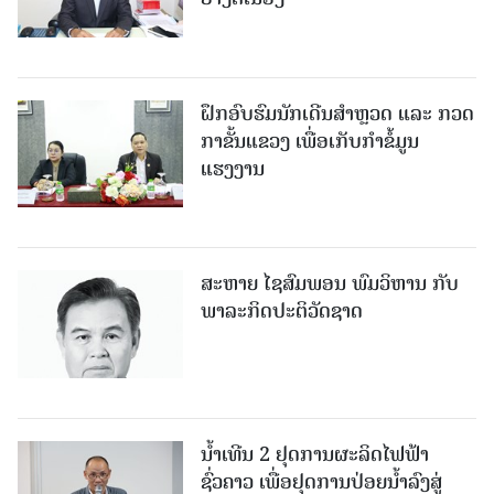
ຝຶກອົບຮົມນັກເດີນສຳຫຼວດ ແລະ ກວດ
ກາຂັ້ນແຂວງ ເພື່ອເກັບກຳຂໍ້ມູນ
ແຮງງານ
ສະຫາຍ ໄຊສົມພອນ ພົມວິຫານ ກັບ
ພາລະກິດປະຕິວັດຊາດ
ນໍ້າເທີນ 2 ຢຸດການຜະລິດໄຟຟ້າ
ຊົ່ວຄາວ ເພື່ອຢຸດການປ່ອຍນໍ້າລົງສູ່