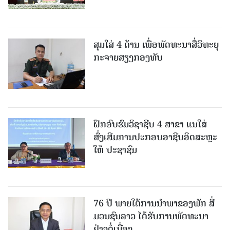
ສຸມໃສ່ 4 ດ້ານ ເພື່ອພັດທະນາສື່ວິທະຍຸ
ກະຈາຍສຽງກອງທັບ
ຝຶກອົບຮົມວິຊາຊີບ 4 ສາຂາ ແນໃສ່
ສົ່ງເສີມການປະກອບອາຊີບອິດສະຫຼະ
ໃຫ້ ປະຊາຊົນ
76 ປີ ພາຍໃຕ້ການນໍາພາຂອງພັກ ສື່
ມວນຊົນລາວ ໄດ້ຮັບການພັດທະນາ
ຢ່າງຕໍ່ເນື່ອງ