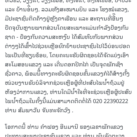
ແລະ ບ້ານອ່ື່ນໆ. ລວມທັງສະໝາມບິນ ແລະ ໂຮງໝໍແຂວງ,
ມີປະຊາຊົນຕິດຄ້າງຢູ່ຫຼັງຄາເຮືອນ ແລະ ສະຖານທີ່ອື່ີນໆ
ປັດຈຸບັນຫຼາຍພາກສ່ວນໂດຍສະເພາະແມ່ນກຳລັງປ້ອງກັນ
ຊາດ - ປ້ອງກັນຄວາມສະຫງົບ ໄດ້ສົມທົບກັບພາກສ່ວນ
ຕ່າງໆໄດ້ເຂົ້າໄປຊ່ວຍເຫຼືອຍົກຍ້າຍປະຊາຊົນໄປໄວ້ບ່ອນປອດ
ໄພເປັນທີ່ຮຽບຮ້ອຍ, ໂດຍຄະນະຮັບຜິດຊອບໄດ້ຈັດແບ່ງເອົາ
ສະໂມສອນແຂວງ ແລະ ເດີ່ນດອກປີກໄກ່ ເປັນຈຸດພັກເຊົາ
ຊົ່ວຄາວ, ພ້ອມນິີ້ທາງຄະຮັບຜິດຊອບຂັ້ນແຂວງກໍໄດ້ສ້າງຕັ້ງ
ໜ່ວຍງານຮັບບໍລິຈາກຊ່ວຍເຫຼືອຜູ້ທີ່ປະສົບໄພນໍ້າຖ້ວມຢູ່
ຫ້ອງວ່າການແຂວງ, ທ່ານໃດມີນໍ້າໃຈທີ່ຈະຊ່ວຍເຫຼືອຜູ້ປະສົບ
ໄພນໍ້າຖ້ວມໃນຄັ້ງນີ້ແມ່ນສາມາດຕິດຕໍ່ໄດ້ 020 22390222
ທ່ານ ສົມພາວັນ ຈັນທະຈັກວົງ .
ໂອກາດນີ້ ທ່ານ ຄຳຟອງ ອີນມານີ ຮອງເລຂາພັກແຂວງ
ປະທານສະພາປະຊາຊົນແຂວງ ແລະ ທ່ານ ພົນຈັດຕະວາ