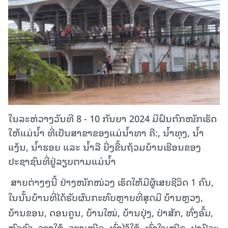
ໃນລະຫ່ວາງວັນທີ 8 - 10 ກັນຍາ 2024 ມີຝົນຕົກໜັກເຮັດ
ໃຫ້ແມ່ນໍ້າ ທີ່ເປັນສາຂາຂອງແມ່ນໍ້າທາ ຄື:, ນໍ້າທຸງ, ນ້ຳ
ແງ້ນ, ນ້ຳຮອຍ ແລະ ນໍ້າລື ຍື່ງຂື້ນຖ້ວມບ້ານເຮືອນຂອງ
ປະຊາຊົນທີ່ຢູ່ລຽບຕາມແມ່ນໍ້າ
ສາຍຕ່າງໆນີ້ ຢ່າງໜັກໜ່ວງ ເຮັດໃຫ້ມີຜູ້ເສຍຊີວິດ 1 ຄົນ,
ໃນນັ້ນບ້ານທີ່ໄດ້ຮັບຜົນກະທົບຫຼາຍທີ່ສຸດມີ ບ້ານຫຼວງ,
ບ້ານຂອນ, ດອນຄູນ, ບ້ານໃໝ່, ບ້ານປຸ່ງ, ປ່າສັກ, ທົ່ງອົ້ມ,
ຫົວຂົວ, ວຽງໃຕ້, ວຽງເໝືອ, ທົ່ງໄຈ້ໃຕ້, ທົ່ງໃຈເໜືອ, ປາປົວະ