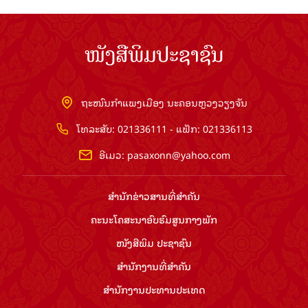
ໜັງສືພິມປະຊາຊົນ
ຖະໜົນກຳແພງເມືອງ ນະຄອນຫຼວງວຽງຈັນ
ໂທລະສັບ: 021336111 - ແຟັກ: 021336113
ອີເມວ:
pasaxonn@yahoo.com
ສຳ​ນັກ​ຂ່າວ​ສານ​ທີ່​ສຳ​ຄັນ​
ຄະນະໂຄສະນາອົບຮົມ​ສູນ​ກາງ​ພັກ
ໜັງສືພິມ ປະ​ຊາ​ຊົນ
ສຳ​ນັກ​ງານ​ທີ່​ສຳ​ຄັນ
ສຳ​ນັກ​ງານ​ປະ​ທານ​ປະ​ເທດ