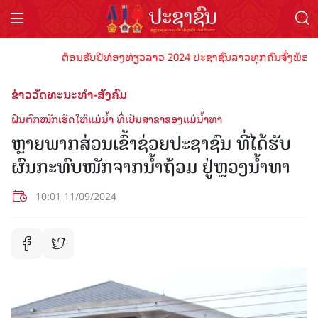
ຕ້ອນຮັບປີທ່ອງທ່ຽວລາວ 2024 ປະຊາຊົນລາວທຸກຄົນຈົ່ງພ້ອມເປັນເຈ
ຂ່າວວັດທະນະທຳ-ສັງຄົມ
ຝົນຕົກໜັກເຮັດໃຫ້ແມ່ນໍ້າ ທີ່ເປັນສາຂາຂອງແມ່ນໍ້າທາ
ຫຼາຍພາກສ່ວນເຂົ້າຊ່ວຍປະຊາຊົນ ທີ່ໄດ້ຮັບ
ຜົນກະທົບໜັກຈາກນໍ້າຖ້ວມ ຢູ່ຫຼວງນ້ຳທາ
10:01 11/09/2024