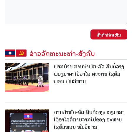
ສົ່ງຄໍາຄິດເຫັນ
ຂ່າວວັດທະນະທຳ-ສັງຄົມ
ພາກບ່າຍ ການນໍາພັກ-ລັດ ສືບຕໍ່ວາງ
ພວງມາລາໄວ້ອາໄລ ສະຫາຍ ໄຊສົມ
ພອນ ພົມວິຫານ
ການນໍາພັກ-ລັດ ສືບຕໍ່ວາງພວງມາລາ
ໄວ້ອາໄລຕໍ່ການຈາກໄປຂອງ ສະຫາຍ
ໄຊສົມພອນ ພົມວິຫານ