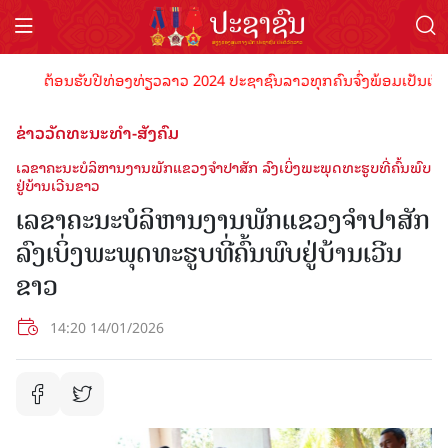
ຕ້ອນຮັບປີທ່ອງທ່ຽວລາວ 2024 ປະຊາຊົນລາວທຸກຄົນຈົ່ງພ້ອມເປັນເຈົ້າພາບທີ
ຂ່າວວັດທະນະທຳ-ສັງຄົມ
ເລຂາຄະນະບໍລິຫານງານພັກແຂວງຈຳປາສັກ ລົງເບິ່ງພະພຸດທະຮູບທີ່ຄົ້ນພົບ
ຢູ່ບ້ານເວີນຂາວ
ເລຂາຄະນະບໍລິຫານງານພັກແຂວງຈຳປາສັກ
ລົງເບິ່ງພະພຸດທະຮູບທີ່ຄົ້ນພົບຢູ່ບ້ານເວີນ
ຂາວ
14:20 14/01/2026