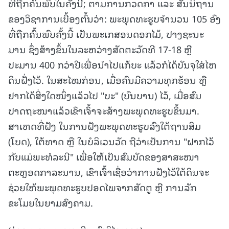
ທີ່ຖືກຄົ້ນພົບໃນຄັ້ງນີ້; ຕາມການກວດກາ ແລະ ສັນນິຖານ
ຂອງວິຊາການເບື້ອງຕົ້ນວ່າ: ພະພຸດທະຮູບຈຳນວນ 105 ອົງ
ທີ່ຖືກຄົ້ນພົບຄັ້ງນີ້ ເປັນພະເກສອນດອກໄມ້, ປາງຊະນະ
ມານ ຊຶ່ງສ້າງຂຶ້ນໃນລະຫວ່າງສັດຕະວັດທີ 17-18 ຫຼື
ປະມານ 400 ກວ່າປີເພື່ອນຳໄປແກ້ບະ ແລ້ວກໍໄດ້ບັນຈຸໃສ່ໄຫ
ດິນຝັ່ງໄວ້. ໃນສະໄໝກ່ອນ, ເມື່ອຄົນມີຄວາມທຸກຮ້ອນ ຫຼື
ຢາກໄດ້ສິ່ງໃດໜຶ່ງແລ້ວໄປ "ບະ" (ບົນບານ) ໄວ້, ເມື່ອສົມ
ປາດຖະໜາແລ້ວເຂົາເຈົ້າຈະສ້າງພະພຸດທະຮູບຂຶ້ນມາ.
ສາເຫດທີ່ຝັງ ໃນການຝັງພະພຸດທະຮູບລົງໃຕ້ຖານສິມ
(ໂບດ), ໃຕ້ທາດ ຫຼື ໃນບໍລິເວນວັດ ຖືວ່າເປັນການ "ຝາກໄວ້
ກັບແມ່ພະທໍລະນີ" ເພື່ອໃຫ້ເປັນສົມບັດຂອງສາສະໜາ
ຕະຫຼອດກາລະນານ, ເຂົາເຈົ້າເຊື່ອວ່າການຝັງໄວ້ໃຕ້ດິນຈະ
ຊ່ວຍໃຫ້ພະພຸດທະຮູບປອດໄພຈາກສັດຕູ ຫຼື ການລັກ
ຂະໂມຍໃນຍາມສົງຄາມ.