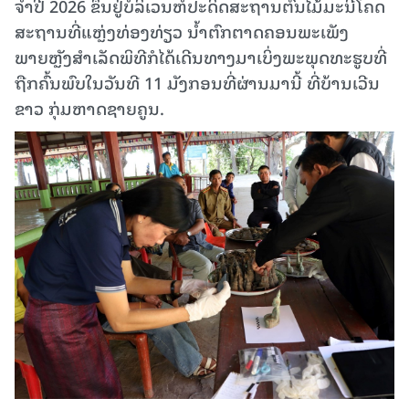
ຈໍາປີ​ 2026​ ຂຶ້ນຢູ່ບໍລິເວນຫໍປະດິດສະຖານຕົ້ນໄມ້ມະນີໂຄດ
ສະຖານທີ່ແຫຼ່ງທ່ອງທ່ຽວ ນໍ້າຕົກຕາດຄອນພະເພັງ
ພາຍຫຼັງສຳເລັດພິທີກໍໄດ້ເດີນທາງມາເບິ່ງພະພຸດທະຮູບທີ່
ຖືກຄົ້ນພົບໃນວັນທີ 11 ມັງກອນທີ່ຜ່ານມານີ້ ທີ່ບ້ານເວີນ
ຂາວ ກຸ່ມຫາດຊາຍຄູນ.