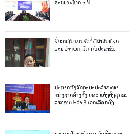
ອະໄພຍະໂທດ 5 ປີ
ສື່ມວນຊົນແມ່ນຂົວຕໍ່ທີ່ສໍາຄັນທີ່ສຸດ
ລະຫວ່າງພັກ-ລັດ ກັບປະຊາຊົນ
ປະກາດກົງຈັກຄະນະປະຈໍາສະພາ
ແຫ່ງຊາດສ້າງຕັ້ງ ແລະ ແຕ່ງຕັ້ງບຸກຄະ
ລາກອນປະຈໍາ 3 ເຂດເລືອກຕັ້ງ
ພະແນກໂຍທາທິການ-ຂົນສົ່ງແຂວງ