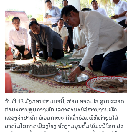
ວັນທີ 13 ມັງກອນຜ່ານມານີ້, ທ່ານ ອາລຸນໄຊ​ ສູນນະລາດ​
ກຳມະການ​ສູນກາງ​ພັກ​ ເລຂາຄະນະບໍລິຫານ​ງານ​ພັກ​
ແຂວງຈໍາປາສັກ​ ພ້ອມຄະນະ ໄດ້ເຂົ້າຮ່ວມພິທີທໍາບຸນໃສ່
ບາດໃນໂອກາດເມືອງໂຂງ ຈັດງານບຸນຕົ້ນໄມ້ມະນີໂຄດ ປະ