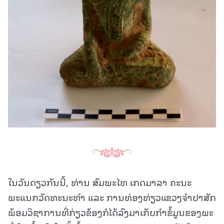
ໃນວັນດຽວກັນນີ້, ທ່ານ ສົມພະໄທ ເກດມາລາ ຄະນະ
ພະແນກວັດທະນະທຳ ແລະ ການທ່ອງທ່ຽວແຂວງຈຳປາສັກ
ພ້ອມວິຊາການທີ່ກ່ຽວຂ້ອງກໍໄດ້ລົງມາເກັບກຳຂໍ້ມູນຂອງພະ