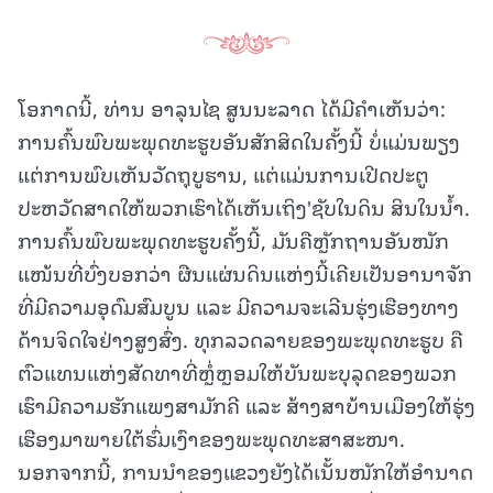
ໂອກາດນີ້, ທ່ານ ອາລຸນໄຊ ສູນນະລາດ ໄດ້ມີຄໍາເຫັນວ່າ:
ການຄົ້ນພົບພະພຸດທະຮູບອັນສັກສິດໃນຄັ້ງນີ້ ບໍ່ແມ່ນພຽງ
ແຕ່ການພົບເຫັນວັດຖຸບູຮານ, ແຕ່ແມ່ນການເປີດປະຕູ
ປະຫວັດສາດໃຫ້ພວກເຮົາໄດ້ເຫັນເຖິງ'ຊັບໃນດິນ ສິນໃນນ້ຳ.
ການຄົ້ນພົບພະພຸດທະຮູບຄັ້ງນີ້, ມັນຄືຫຼັກຖານອັນໜັກ
ແໜ້ນທີ່ບົ່ງບອກວ່າ ຜືນແຜ່ນດິນແຫ່ງນີ້ເຄີຍເປັນອານາຈັກ
ທີ່ມີຄວາມອຸດົມສົມບູນ ແລະ ມີຄວາມຈະເລີນຮຸ່ງເຮືອງທາງ
ດ້ານຈິດໃຈຢ່າງສູງສົ່ງ. ທຸກລວດລາຍຂອງພະພຸດທະຮູບ ຄື
ຕົວແທນແຫ່ງສັດທາທີ່ຫຼໍ່ຫຼອມໃຫ້ບັນພະບຸລຸດຂອງພວກ
ເຮົາມີຄວາມຮັກແພງສາມັກຄີ ແລະ ສ້າງສາບ້ານເມືອງໃຫ້ຮຸ່ງ
ເຮືອງມາພາຍໃຕ້ຮົ່ມເງົາຂອງພະພຸດທະສາສະໜາ.
ນອກຈາກນີ້, ການນໍາຂອງແຂວງຍັງໄດ້ເນັ້ນໜັກໃຫ້ອຳນາດ