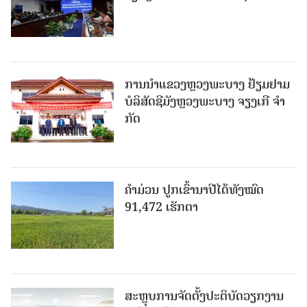
ການນຳແຂວງຫຼວງພະບາງ ຢ້ຽມ​ຢາມ
ບໍ​ລິ​ສັດຊີມັງຫຼວງພະບາງ ຈຽງເກີ ຈໍາ
ກັດ
ຄໍາມ່ວນ ປູກເຂົ້ານາປີໄດ້ທັງໝົດ
91,472 ເຮັກຕາ
ສະຫຼຸບການຈັດຕັ້ງປະຕິບັດວຽກງານ