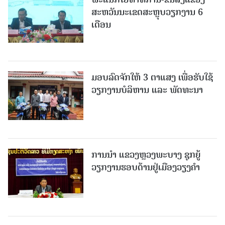
ສະຫວັນນະເຂດສະຫຼຸບວຽກງານ 6
ເດືອນ
ມອບລົດຈັກໃຫ້ 3 ຕາແສງ ເພື່ອຮັບໃຊ້
ວຽກງານບໍລິຫານ ແລະ ພັດທະນາ
ການນຳ ແຂວງຫຼວງພະບາງ ຊຸກຍູ້
ວຽກງານຮອບດ້ານຢູ່ເມືອງວຽງຄໍາ