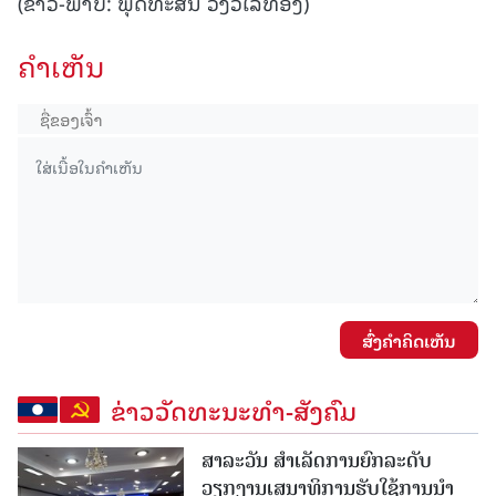
(ຂ່າວ-ພາບ: ພຸດທະສິນ ວົງວິໄລທອງ)
ຄໍາເຫັນ
ສົ່ງຄໍາຄິດເຫັນ
ຂ່າວວັດທະນະທຳ-ສັງຄົມ
ສາລະວັນ ສໍາເລັດການຍົກລະດັບ
ວຽກງານເສນາທິການຮັບໃຊ້ການນໍາ