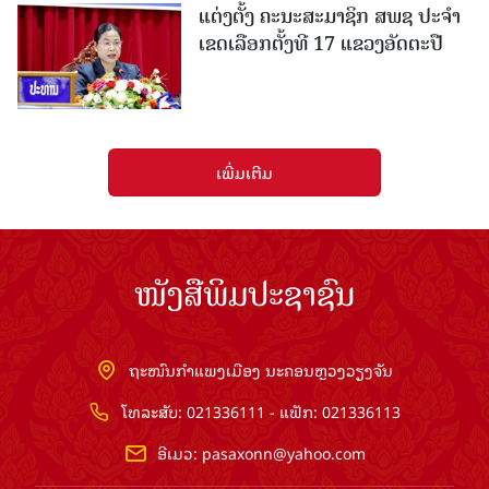
ແຕ່ງຕັ້ງ ຄະນະສະມາຊິກ ສພຊ ປະຈຳ
ເຂດເລືອກຕັ້ງທີ 17 ແຂວງອັດຕະປື
ເພີ່ມເຕີມ
ໜັງສືພິມປະຊາຊົນ
ຖະໜົນກຳແພງເມືອງ ນະຄອນຫຼວງວຽງຈັນ
ໂທລະສັບ: 021336111 - ແຟັກ: 021336113
ອີເມວ:
pasaxonn@yahoo.com