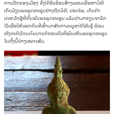
ການປົກຄອງເມືອງ ຈົ່ງໄດ້ຮີບຮ້ອນສ້າງແຜນເພື່ອຫາວິທີ
ເກັບມ້ຽນພະພຸດທະຮູບຢ່າງຖືກວິທີ, ປອດໄພ, ເກັບກຳ
ປະຫວັດຜູ້ທີ່ຄົ້ນພົບພະພຸດທະຮູບ ແລ້ວນຳມາຂຽນຈາລຶກ
ໄວ້ເພື່ອໃຫ້ແຂກຄົນທີ່ເຂົ້າມາສັກກາລະບູຊາໄດ້ຮັບຮູ້ ພ້ອມ
ທັງປະຕິບັດນະໂຍບາຍຕໍ່ຄອບຄົວທີ່ພົບເຫັນພະພຸດທະຮູບ
ໃນຄັ້ງນີ້ຢ່າງເໝາະສົມ.