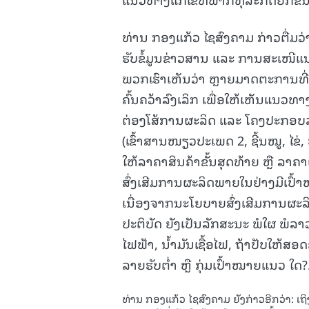
ທ່ານ ກອງແກ້ວ ໄຊສົງຄາມ ກ່າວຕື່ມວ
ຮັບຂໍ້ມູນຂ່າວສານ ແລະ ການສະເໜີ
ພວກເຮົາເຫັນວ່າ ຫຼາຍມາດຕະການທີ່ພ
ຄົ້ນຄວ້າລົງເລິກ ເພື່ອໃຫ້ເຫັນແນວທາ
ຕ່ອງໂສ້ການຜະລິດ ແລະ ໂຄງປະກອບລາຄ
(ເຂົ້າສານໜຽວປະເພດ 2, ຊີ້ນໝູ, ໄຂ່,
ໃຫ້ລາຄາສິນຄ້າຂັ້ນສຸດທ້າຍ ຫຼື ລາຄ
ສົ່ງເສີມການຜະລິດພາຍໃນຢ່າງມີເປົ້າ
ເນື່ອງຈາກນະໂຍບາຍສົ່ງເສີມການຜະລ
ປະຕິບັດ ຍັງເປັນລັກສະນະ ພໍໃຜ ພໍລາ
ໄຟຟ້າ, ນໍ້າມັນເຊື້ອໄຟ, ຖ້າປັບໃຫ້
ລາຍຮັບຕໍ່າ ຫຼື ກຸ່ມເປົ້າໝາຍແນວ ໃດ?
ທ່ານ ກອງແກ້ວ ໄຊສົງຄາມ ຍັງກ່າວອີກວ່າ: ເ