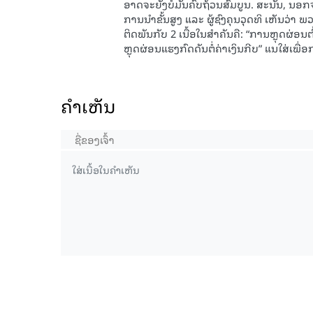
ອາດຈະຍັງບໍ່ມັນຄົບຖ້ວນສົມບູນ. ສະນັ້ນ, ນ
ການນໍາຂັ້ນສູງ ແລະ ຜູ້ຊົງຄຸນວຸດທິ ເຫັນວ່າ
ຕິດພັນກັບ 2 ເນື້ອໃນສຳຄັນຄື: “ການຫຼຸດຜ່ອ
ຫຼຸດຜ່ອນແຮງກົດດັນຕໍ່ຄ່າເງິນກີບ” ແນໃສ່ເພ
ຄໍາເຫັນ