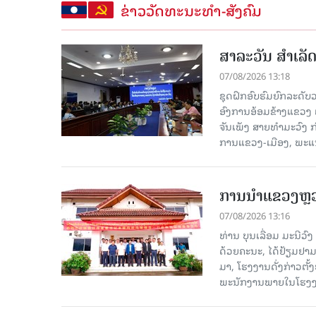
ຂ່າວວັດທະນະທຳ-ສັງຄົມ
ສາລະວັນ ສໍາເລ
07/08/2026 13:18
ຊຸດຝຶກອົບຮົມຍົກລະດ
ອົງການອ້ອມຂ້າງແຂວງ ແລະ
ຈັນເພັງ ສາຍທຳມະວົງ 
ການແຂວງ-ເມືອງ, ພະແນ
ການນຳແຂວງຫຼວງພ
07/08/2026 13:16
ທ່ານ ບຸນເລື່ອມ ມະນີວ
ດ້ວຍຄະນະ, ໄດ້ຢ້ຽມຢາມ-ເຮ
ມາ, ໂຮງ​ງານ​ດັ່ງ​ກ່າວ
ພະນັກງານພາຍໃນໂຮງງ