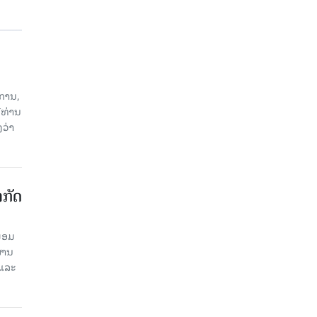
ການ,
ີທ່ານ
ວ່າ
າກັດ
ພ້ອມ
່ານ​
 ແລະ