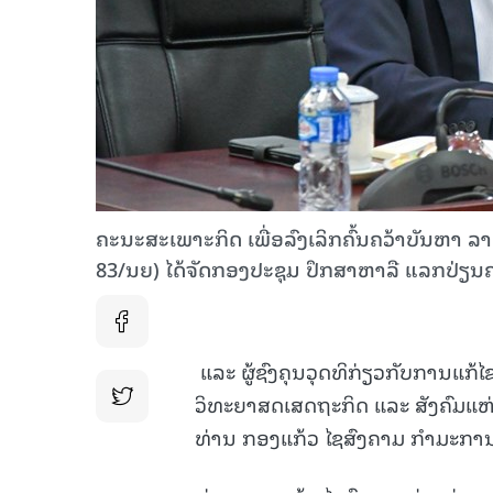
ຄະນະສະເພາະກິດ ເພື່ອລົງເລິກຄົ້ນຄວ້າບັນຫາ ລາຄ
83/ນຍ) ໄດ້ຈັດກອງປະຊຸມ ປຶກສາຫາລື ແລກປ່ຽນຄ
ແລະ ຜູ້ຊົງຄຸນວຸດທິກ່ຽວກັບການແກ້ໄຂບ
ວິທະຍາສດເສດຖະກິດ ແລະ ສັງຄົມແຫ
ທ່ານ ກອງແກ້ວ ໄຊສົງຄາມ ກຳມະກ