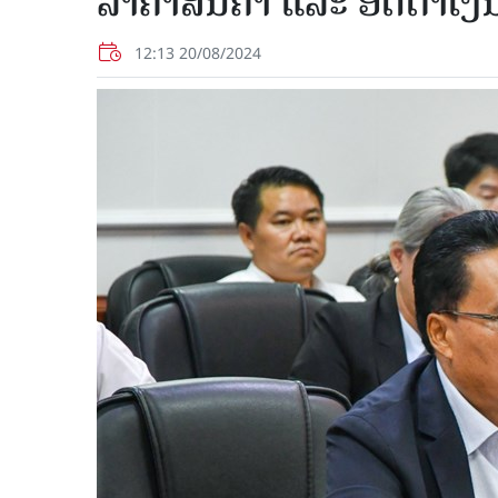
ລາຄາສິນຄ້າ ແລະ ອັດຕາເງິນ
12:13 20/08/2024