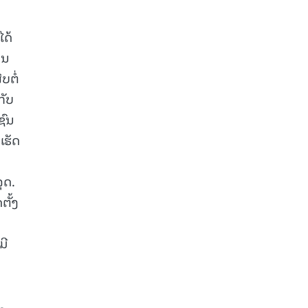
ໄດ້
ານ
ບຕໍ່
ກັບ
ຊົນ
ເຮັດ
ຸດ.
ຕັ້ງ
ມີ