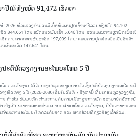
ານາປີໄດ້ທັງໝົດ 91,472 ເຮັກຕາ
າປີ 2026 ທົ່ວແຂວງຄໍາມ່ວນມີເນື້ອທີ່ແຜນປູກເຂົ້ານາປີລວມທັງໝົດ 94,102
ລິດ 344,651 ໂຕນ,ໝົດແນວພັນເຂົ້າ 5,646 ໂຕນ, ສ່ວນແຜນການປູກພືດເພື່ອເປ
ຮັກຕາ, ຄາດຄະເນຜົນຜະລິດ 197,009 ໂຕນ; ແຜນການປູກພືດເພື່ອເປັນສິນຄ້າ
ະເນຜົນຜະລິດ 147,641 ໂຕນ.
ັ້ງປະຕິບັດວຽກງານອະໄພຍະໂທດ 5 ປີ
ທດລະດັບຊາດ ໄດ້ຈັດກອງປະຊຸມສະຫຼຸບການຈັດຕັ້ງປະຕິບັດວຽກງານອະໄພຍ
ວາງທິດທາງ 5 ປີ (2026-2030) ຂຶ້ນໃນວັນທີ 7 ສິງຫານີ້ ທີ່ນະຄອນຫຼວງວຽງຈັນ
ານ ຄໍາພັນ ພົມມະທັດ ກຳມະການກົມການເມືອງສູນກາງພັກ ຮອງນາຍົກລັດຖະມົ
ິທຳ ທັງເປັນປະທານຄະນະກຳມະການອະໄພຍະໂທດ ລະດັບຊາດ, ມີບັນດາທ່ານຄະ
ກຳມະການອະໄພຍະໂທດລະດັບຊາດ ແລະ ພາກສ່ວນທີ່ກ່ຽວຂ້ອງເຂົ້າຮ່ວມ.
ວຕໍ່ທີ່ສໍາຄັນທີ່ສຸດ ລະຫວ່າງພັກ-ລັດ ກັບປະຊາຊົນ