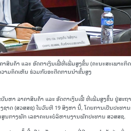
າສິນຄ້າ ແລະ ອັດຕາເງິນເຟີ້ທີ່ເພີ່ມສູງຂຶ້ນ (ຄະນະສະເພາະກິດ
ວາມຄິດເຫັນ ຮ່ວມກັບອະດີດການນໍາຂັ້ນສູງ
ັນຫາ ລາຄາສິນຄ້າ ແລະ ອັດຕາເງິນເຟີ້ ທີ່ເພີ່ມສູງຂຶ້ນ ຢູ່ສະຖ
່ງຊາດ (ສວສສຊ) ໃນວັນທີ 19 ສິງຫາ ນີ້, ໂດຍການເປັນປະທາ
ານສູນກາງພັກ ເລຂາຄະນະບໍລິຫານງານພັກປະທານ ສວສສຊ.