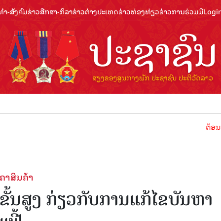
ຳ-ສັງຄົມ
ຂ່າວສືກສາ-ກິລາ
ຂ່າວຕ່າງປະເທດ
ຂ່າວທ່ອງທ່ຽວ
ຂ່າວການຮ່ວມມື
Logi
ຕ້ອນຮັບປີທ່ອງ
ຄາສິນຄ້າ
ັ້ນສູງ ກ່ຽວກັບການແກ້ໄຂບັນຫາ