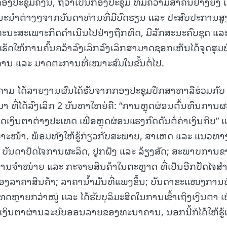
ປະຊຸມຄັ້ງນີ້, ຖືວ່າເປັນກອງປະຊຸມ ທີ່ມີຄວາມສຳຄັນຢ່າງຍິ່ງ ເ
ນະນໍາຕ່າງໆຈາກບັນດາທ່ານທີ່ມີບົດຮຽນ ແລະ ປະສົບປະການສູ
15.040(07-08-20
ງຄະນະສະເພາະກິດດຳເນີນໄປຢ່າງຖືກທິດ, ມີລັກສະນະຄົບຊຸດ ແລະ
ເຮັດໃຫ້ການຄົ້ນຄວ້າລົງເລິກລົງເລິກສາມາດຊອກເຫັນໄດ້ຈຸດສຸມທ
ການ ແລະ ມາດຕະການທີ່ເໝາະສົມໃນຂັ້ນຕໍ່ໄປ.
ງຄາມ ໄດ້ລາຍງານຜົນໄດ້ຮັບຈາກກອງປະຊຸມປຶກສາຫາລືຮ່ວມກັບ
 ທີ່ໄດ້ລົງເລິກ 2 ບັນຫາໃຫຍ່ຄື: “ການຫຼຸດຜ່ອນຕົ້ນທຶນການຜ
ດເງິນຕາຕ່າງປະເທດ ເພື່ອຫຼຸດຜ່ອນແຮງກົດດັນຕໍ່ຄ່າເງິນກີບ” ແ
ພາະໜ້າ. ພ້ອມທັງໃຫ້ຮູ້ກ່ຽວກັບສະພາບ, ສາເຫດ ແລະ ແນວທາ
ົ້ນ: ບັນດາປັດໄຈການຜະລິດ, ປູກຝັງ ແລະ ລ້ຽງສັດ; ສະພາບການ
ນຈໍາໜ່າຍ ແລະ ກະຈາຍສິນຄ້າໃນຕະຫຼາດ ທີ່ເປັນອີກປັດໄຈສໍາ
ຂອງລາຄາສິນຄ້າ; ລາຄານໍ້າມັນທີ່ແພງຂຶ້ນ; ບັນດາຂະແໜງການທີ
ຼາຍກວ່າໝູ່ ແລະ ໄດ້ຮັບບຸລິມະສິດໃນການເຂົ້າເຖິງເງິນຕາ ເພ
າຍເງິນຕາຜ່ານລະບົບອອນລາຍຂອງທະນາຄານ, ນອກນີ້ກໍໄດ້ໃຫ້ຮູ້ເ
.