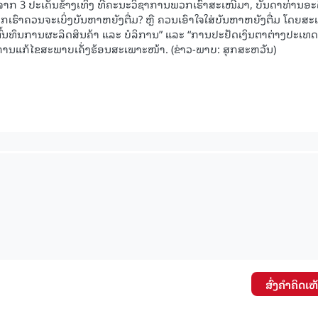
ອກຈາກ 3 ປະເດັນຂ້າງເທິງ ທີ່ຄະນະວິຊາການພວກເຮົາສະເໜີມາ, ບັນດາທ່ານອະ
 ພວກເຮົາຄວນຈະເບິ່ງບັນຫາຫຍັງຕື່ມ? ຫຼື ຄວນເອົາໃຈໃສ່ບັນຫາຫຍັງຕື່ມ ໂດຍສ
ນຕົ້ນທຶນການຜະລິດສິນຄ້າ ແລະ ບໍລິການ” ແລະ “ການປະຢັດເງິນຕາຕ່າງປະເທດ 
ື່ອການແກ້ໄຂສະພາບເຄັ່ງຮ້ອນສະເພາະໜ້າ. (ຂ່າວ-ພາບ: ສຸກສະຫວັນ)
ສົ່ງຄໍາຄິດເຫ