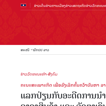
ຂ່າວເດັ່ນ
ຂ່າວການເມືອງ
ຂ່າວເສດຖະກິດ
ຂ່າວວັດທະນະທ
ສະເໜີ
ພັກປປ ລາວ
ຂ່າວວັດທະນະທຳ-ສັງຄົມ
ຄະນະສະເພາະກິດ ເພື່ອລົງເລິກຄົ້ນຄວ້າບັນຫາ ລາ
ແລກປ່ຽນກັບອະດີດການນໍາຂ