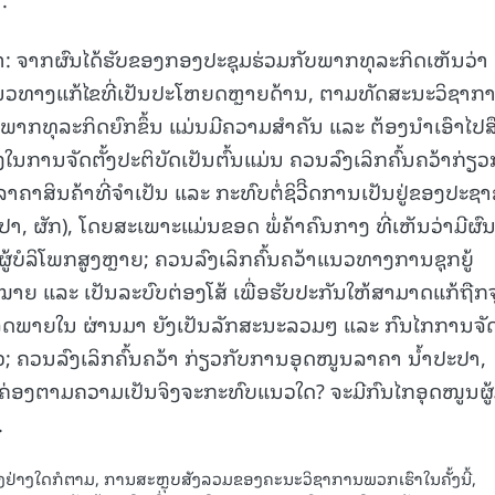
່າ: ຈາກຜົນໄດ້ຮັບຂອງກອງປະຊຸມຮ່ວມກັບພາກທຸລະກິດເຫັນວ່າ 
ແນວທາງແກ້ໄຂທີ່ເປັນປະໂຫຍດຫຼາຍດ້ານ, ຕາມທັດສະນະວິຊາກ
າກທຸລະກິດຍົກຂຶ້ນ ແມ່ນມີຄວາມສຳຄັນ ແລະ ຕ້ອງນໍາເອົາໄປສື
ງໃນການຈັດຕັ້ງປະຕິບັດເປັນຕົ້ນແມ່ນ ຄວນລົງເລິກຄົ້ນຄວ້າກ່ຽວ
າສິນຄ້າທີ່ຈຳເປັນ ແລະ ກະທົບຕໍ່ຊິວີິດການເປັນຢູ່ຂອງປະຊາ
 ປາ, ຜັກ), ໂດຍສະເພາະແມ່ນຂອດ ພໍ່ຄ້າຄົນກາງ ທີ່ເຫັນວ່າມີຜົນ
າຜູ້ບໍລິໂພກສູງຫຼາຍ; ຄວນລົງເລິກຄົ້ນຄວ້າແນວທາງການຊຸກຍູ້
ໝາຍ ແລະ ເປັນລະບົບຕ່ອງໂສ້ ເພື່ອຮັບປະກັນໃຫ້ສາມາດແກ້ຖືກຈ
ິດພາຍໃນ ຜ່ານມາ ຍັງເປັນລັກສະນະລວມໆ ແລະ ກົນໄກການຈັດ
ວ; ຄວນລົງເລິກຄົ້ນຄວ້າ ກ່ຽວກັບການອຸດໜູນລາຄາ ນໍ້າປະປາ,
ສອດຄ່ອງຕາມຄວາມເປັນຈິງຈະກະທົບແນວໃດ? ຈະມີກົນໄກອຸດໜູນຜູ້
.
ຖິງຢ່າງໃດກໍຕາມ, ການສະຫຼຸບສັງລວມຂອງຄະນະວິຊາການພວກເຮົາໃນຄັ້ງນີ້,