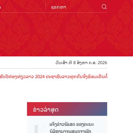
n
ວັນເສົາ ທີ 8 ສິງຫາ ຄ.ສ. 2026
ທ່ຽວລາວ 2024 ປະຊາຊົນລາວທຸກຄົນຈົ່ງພ້ອມເປັນເຈົ້າພາບທີ່ດີ ຕ້ອນຮັບນັກທ
ຂ່າວ​ລ່າ​ສຸດ
ແຈ້ງຂ່າວພິເສດ ຂອງຄະນະ
ບໍລິຫານງານສູນກາງພັກ