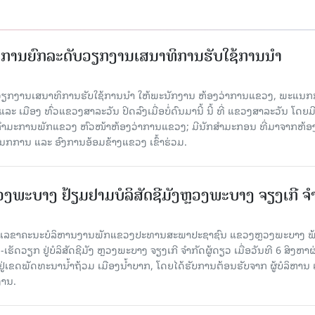
ັດການຍົກລະດັບວຽກງານເສນາທິການຮັບໃຊ້ການນໍາ
ັບວຽກງານເສນາທິການຮັບໃຊ້ການນໍາ ໃຫ້ພະນັກງານ ຫ້ອງວ່າການແຂວງ, ພະແນກ
 ເມືອງ ທົ່ວແຂວງສາລະວັນ ປິດລົງເມື່ອ​ບໍ່​ດົນ​ມາ​ນີ້ ນີ້ ທີ່ ແຂວງສາລະວັນ ໂດຍ​ມ
ກຳມະການພັກແຂວງ ຫົວໜ້າຫ້ອງວ່າການແຂວງ; ມີນັກສຳມະກອນ ທີ່ມາຈາກຫ້ອງ
ກການ ແລະ ອົງການອ້ອມຂ້າງແຂວງ ເຂົ້າຮ່ວມ.
ະບາງ ຢ້ຽມ​ຢາມບໍ​ລິ​ສັດຊີມັງຫຼວງພະບາງ ຈຽງເກີ ຈໍ
ົງ ເລ​ຂາ​ຄະ​ນະ​ບໍ​ລິ​ຫານ​ງານ​ພັກແຂວງປະທານສະພາປະຊາຊົນ ແຂວງຫຼວງພະບາງ 
ັດວຽກ ຢູ່ບໍລິສັດຊີມັງ ຫຼວງພະບາງ ຈຽງເກີ ຈໍາກັດຜູ້ດຽວ ເມື່ອ​ວັນ​ທີ 6 ສິງ​ຫາ​ຜ
ຕັ້ງຢູ່ເຂດພັດທະນານ້ຳຖ້ວມ ເມືອງນໍ້າບາກ, ໂດຍໄດ້ຮັບການຕ້ອນຮັບຈາກ ຜູ້ບໍລິຫານ
ານ.