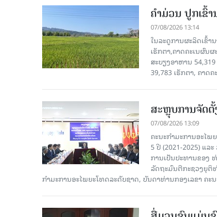
ຄໍາມ່ວນ ປູກເຂົ້
07/08/2026 13:14
ໃນລະດູການຜະລິດເຂົ້ານ
ເຮັກຕາ,ຄາດຄະເນຜົນຜະ
ສະບຽງອາຫານ 54,319 ເ
39,783 ເຮັກຕາ, ຄາດຄ
ສະຫຼຸບການຈັດຕ
07/08/2026 13:09
ຄະນະກຳມະການອະໄພຍະໂ
5 ປີ (2021-2025) ແລະ 
ການເປັນປະທານຂອງ ທ່
ລັດຖະມົນຕີກະຊວງຍຸຕ
ກໍາມະການອະໄພຍະໂທດລະດັບຊາດ, ບັນດາທ່ານກອງເລຂາ ຄະນະ
ສື່ມວນຊົນແມ່ນຂົ