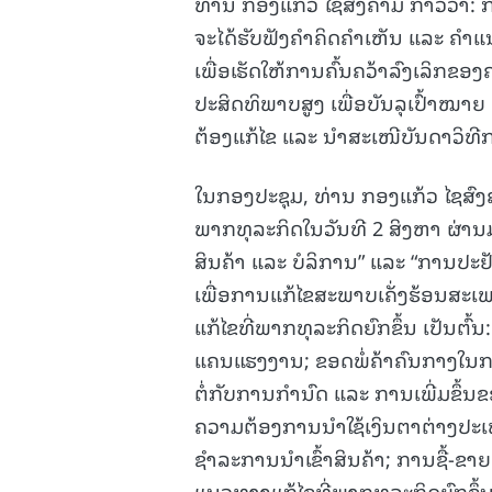
ທ່ານ ກອງແກ້ວ ໄຊສົງຄາມ ກ່າວວ່າ: ກອງ
ຈະໄດ້ຮັບຟັງຄຳຄິດຄຳເຫັນ ແລະ ຄຳແ
ເພື່ອເຮັດໃຫ້ການຄົ້ນຄວ້າລົງເລິກຂອ
ປະສິດທິພາບສູງ ເພື່ອບັນລຸເປົ້າໝາຍ 
ຕ້ອງແກ້ໄຂ ແລະ ນຳສະເໜີບັນດາວິທີ
ໃນກອງປະຊຸມ, ທ່ານ ກອງແກ້ວ ໄຊສົ
ພາກທຸລະກິດໃນວັນທີ 2 ສິງຫາ ຜ່ານມາ
ສິນຄ້າ ແລະ ບໍລິການ” ແລະ “ການປະຢັ
ເພື່ອການແກ້ໄຂສະພາບເຄັ່ງຮ້ອນສະເ
ແກ້ໄຂທີ່ພາກທຸລະກິດຍົກຂຶ້ນ ເປັນຕ
ແຄນແຮງງານ; ຂອດພໍ່ຄ້າຄົນກາງໃນກາ
ຕໍ່ກັບການກຳນົດ ແລະ ການເພີ່ມຂຶ້ນ
ຄວາມຕ້ອງການນຳໃຊ້ເງິນຕາຕ່າງປະເທດຫ
ຊໍາລະການນຳເຂົ້າສິນຄ້າ; ການຊື້-ຂ
ແນວທາງແກ້ໄຂທີ່ພາກທຸລະກິດຍົກຂຶ້ນ