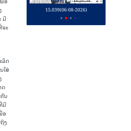
ພື່ອ
ງ
26)
15.039(06-08-2026)
1
 ມີ
ີ່ຈະ
ະລິດ
ນໃສ່
ງ
ຂາດ
ຄັນ
່ມີ
ື່ອ
ຖິງ