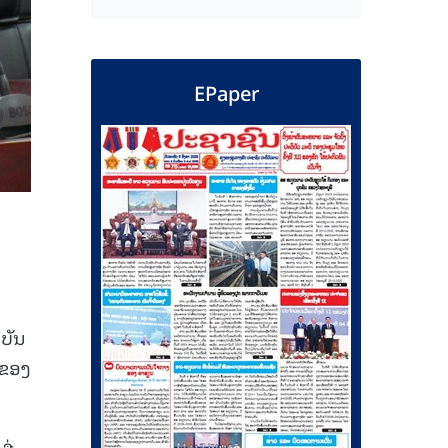
EPaper
າບັນ
ນຂອງ