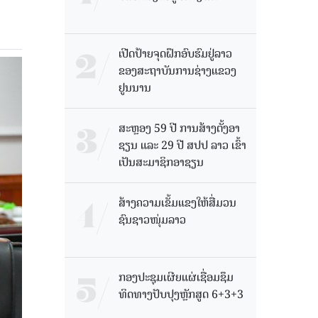
ເປີດປ້າຍຈຸດຝຶກອົບຮົມຢູ່ລາວ
ຂອງສະຖາບັນການຊ່າງແຂວງ
ຢູນນານ
ສະຫຼອງ 59 ປີ ການສ້າງຕັ້ງອາ
ຊຽນ ແລະ 29 ປີ ສປປ ລາວ ເຂົ້າ
ເປັນສະມາຊິກອາຊຽນ
ສ້າງຄວາມເຂັ້ມແຂງໃຫ້ສື່ມວນ
ຊົນຊາວໜຸ່ມລາວ
ກອງປະຊຸມເຜີຍແຜ່ເຊື່ອມຊຶມ
ທິດທາງປັບປຸງຫຼັກສູດ 6+3+3