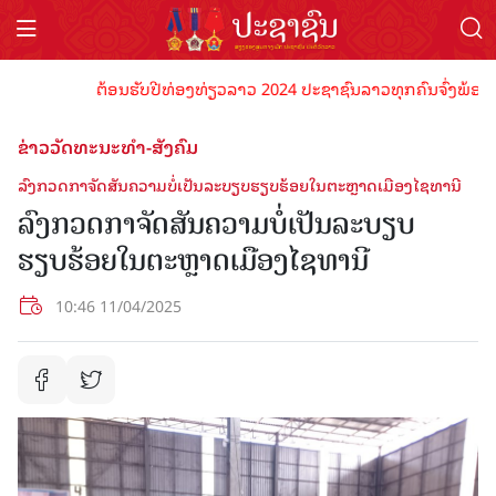
ຕ້ອນຮັບປີທ່ອງທ່ຽວລາວ 2024 ປະຊາຊົນລາວທຸກຄົນຈົ່ງພ້ອມເປັນເຈ
ຂ່າວວັດທະນະທຳ-ສັງຄົມ
ລົງກວດກາຈັດສັນຄວາມບໍ່ເປັນລະບຽບຮຽບຮ້ອຍໃນຕະຫຼາດເມືອງໄຊທານີ
ລົງກວດກາຈັດສັນຄວາມບໍ່ເປັນລະບຽບ
ຮຽບຮ້ອຍໃນຕະຫຼາດເມືອງໄຊທານີ
10:46 11/04/2025