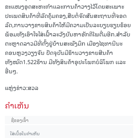
ຂະເເໜງອຸດສະຫະກໍາເເລະການຄ້າວາງໄວ້ໂດຍສະເພາະ
ປະເພດສິນຄ້າທີ່ລັດຄຸ້ມຄອງ,ສືບຕໍ່ຈັດສັນສະຖານທີ່ຈອດ
ລົດ,ການວາງຂາຍສິນຄ້າໃຫ້ມີຄວາມເປັນລະບຽບຮຽບຮ້ອຍ
ພ້ອມທັງເອົາໃຈໃສ່ເຝົ້າລະວັງບັນຫາອັກຄີໄພຕື່ມອີກ.ສໍາລັບ
ຕະຫຼາດລາວມີທີ່ຕັ້ງຢູ່ບ້ານສະພັງມຶກ ເມືອງໄຊທານີນະ
ຄອນຫຼວງວຽງຈັນ ປັດຈຸບັນມີຮ້ານວາງຂາຍສີນຄ້າ
ທັງໝົດ1.522ຮ້ານ ມີທັງສິນຄ້າອຸປະໂພກບໍລິໂພກ ເເລະ
ອື່ນໆ.
ແຫຼ່ງຂ່າວ:ສວລ
ຄໍາເຫັນ