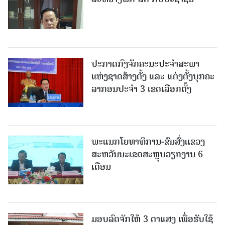
ປະກາດກົງຈັກຄະນະປະຈໍາສະພາ
ແຫ່ງຊາດສ້າງຕັ້ງ ແລະ ແຕ່ງຕັ້ງບຸກຄະ
ລາກອນປະຈໍາ 3 ເຂດເລືອກຕັ້ງ
ພະແນກໂຍທາທິການ-ຂົນສົ່ງແຂວງ
ສະຫວັນນະເຂດສະຫຼຸບວຽກງານ 6
ເດືອນ
ມອບລົດຈັກໃຫ້ 3 ຕາແສງ ເພື່ອຮັບໃຊ້