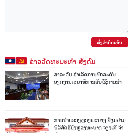
ສົ່ງຄໍາຄິດເຫັນ
ຂ່າວວັດທະນະທຳ-ສັງຄົມ
ສາລະວັນ ສໍາເລັດການຍົກລະດັບ
ວຽກງານເສນາທິການຮັບໃຊ້ການນໍາ
ການນຳແຂວງຫຼວງພະບາງ ຢ້ຽມ​ຢາມ
ບໍ​ລິ​ສັດຊີມັງຫຼວງພະບາງ ຈຽງເກີ ຈໍາ