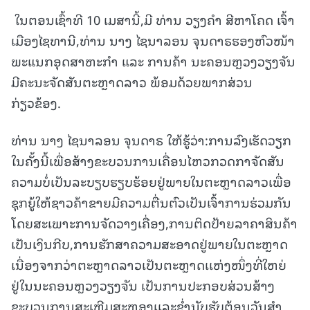
ໃນຕອນເຊົ້າທີ 10 ເມສານີ້,ມີ ທ່ານ ວຽງຄໍາ ສີຫາໂຄດ ເຈົ້າ
ເມືອງໄຊທານີ,ທ່ານ ນາງ ໄຊນາລອນ ຈຸນດາຣຮອງຫົວໜ້າ
ພະແນກອຸດສາຫະກໍາ ແລະ ການຄ້າ ນະຄອນຫຼວງວຽງຈັນ
ມີຄະນະຈັດສັນຕະຫຼາດລາວ ພ້ອມດ້ວຍພາກສ່ວນ
ກ່ຽວຂ້ອງ.
ທ່ານ ນາງ ໄຊນາລອນ ຈຸນດາຣ ໃຫ້ຮູ້ວ່າ:ການລົງເຮັດວຽກ
ໃນຄັ້ງນີ້ເພື່ອສ້າງຂະບວນການເຄື່ອນໄຫວກວດກາຈັດສັນ
ຄວາມບໍ່ເປັນລະບຽບຮຽບຮ້ອຍຢູ່ພາຍໃນຕະຫຼາດລາວເພື່ອ
ຊຸກຍູ້ໃຫ້ຊາວຄ້າຂາຍມີຄວາມຕື່ນຕົວເປັນເຈົ້າການຮ່ວມກັນ
ໂດຍສະເພາະການຈັດວາງເຄື່ອງ,ການຕິດປ້າຍລາຄາສິນຄ້າ
ເປັນເງິນກີບ,ການຮັກສາຄວາມສະອາດຢູ່ພາຍໃນຕະຫຼາດ
ເນື່ອງຈາກວ່າຕະຫຼາດລາວເປັນຕະຫຼາດເເຫ່ງໜຶ່ງທີ່ໃຫຍ່
ຢູ່ໃນນະຄອນຫຼວງວຽງຈັນ ເປັນການປະກອບສ່ວນສ້າງ
ຂະບວນການສະເຫຼີມສະຫຼອງເເລະຂໍ່ານັບຮັບຕ້ອນວັນສໍາ