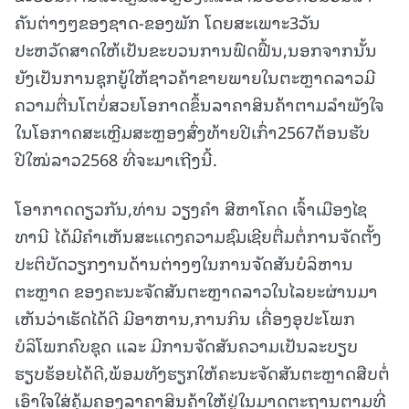
ຄັນຕ່າງໆຂອງຊາດ-ຂອງພັກ ໂດຍສະເພາະ3ວັນ
ປະຫວັດສາດໃຫ້ເປັນຂະບວນການຟົດຟື້ນ,ນອກຈາກນັ້ນ
ຍັງເປັນການຊຸກຍູ້ໃຫ້ຊາວຄ້າຂາຍພາຍໃນຕະຫຼາດລາວມີ
ຄວາມຕື່ນໂຕບໍ່ສວຍໂອກາດຂຶ້ນລາຄາສິນຄ້າຕາມລໍາພັງໃຈ
ໃນໂອກາດສະເຫຼີມສະຫຼອງສົ່ງທ້າຍປີເກົ່າ2567ຕ້ອນຮັບ
ປີໃໝ່ລາວ2568 ທີ່ຈະມາເຖີງນີ້.
ໂອາກາດດຽວກັນ,ທ່ານ ວຽງຄໍາ ສີຫາໂຄດ ເຈົ້າເມືອງໄຊ
ທານີ ໄດ້ມີຄໍາເຫັນສະເເດງຄວາມຊົມເຊີຍຕື່ມຕໍ່ການຈັດຕັ້ງ
ປະຕິບັດວຽກງານດ້ານຕ່າງໆໃນການຈັດສັນບໍລິຫານ
ຕະຫຼາດ ຂອງຄະນະຈັດສັນຕະຫຼາດລາວໃນໄລຍະຜ່ານມາ
ເຫັນວ່າເຮັດໄດ້ດີ ມີອາຫານ,ການກິນ ເຄື່ອງອຸປະໂພກ
ບໍລິໂພກຄົບຊຸດ ເເລະ ມີການຈັດສັນຄວາມເປັນລະບຽບ
ຮຽບຮ້ອຍໄດ້ດີ,ພ້ອມທັງຮຽກໃຫ້ຄະນະຈັດສັນຕະຫຼາດສືບຕໍ່
ເອົາໃຈໃສ່ຄຸ້ມຄອງລາຄາສິນຄ້າໃຫ້ຢູ່ໃນມາດຕະຖານຕາມທີ່