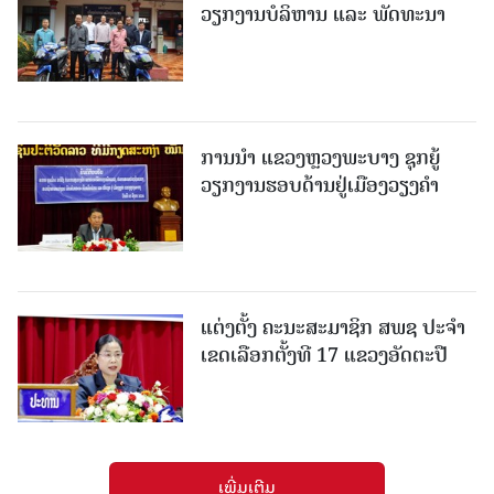
ວຽກງານບໍລິຫານ ແລະ ພັດທະນາ
ການນຳ ແຂວງຫຼວງພະບາງ ຊຸກຍູ້
ວຽກງານຮອບດ້ານຢູ່ເມືອງວຽງຄໍາ
ແຕ່ງຕັ້ງ ຄະນະສະມາຊິກ ສພຊ ປະຈຳ
ເຂດເລືອກຕັ້ງທີ 17 ແຂວງອັດຕະປື
ເພີ່ມເຕີມ