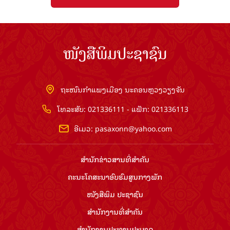
ໜັງສືພິມປະຊາຊົນ
ຖະໜົນກຳແພງເມືອງ ນະຄອນຫຼວງວຽງຈັນ
ໂທລະສັບ: 021336111 - ແຟັກ: 021336113
ອີເມວ:
pasaxonn@yahoo.com
ສຳ​ນັກ​ຂ່າວ​ສານ​ທີ່​ສຳ​ຄັນ​
ຄະນະໂຄສະນາອົບຮົມ​ສູນ​ກາງ​ພັກ
ໜັງສືພິມ ປະ​ຊາ​ຊົນ
ສຳ​ນັກ​ງານ​ທີ່​ສຳ​ຄັນ
ສຳ​ນັກ​ງານ​ປະ​ທານ​ປະ​ເທດ