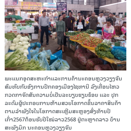
ພະເເນກອຸດສະຫະກໍາເເລະການຄ້ານະຄອນຫຼວງວຽງຈັນ
ສົມທົບກັບອົງການປົກຄອງເມືອງໄຊທານີ ລົງເຄື່ອນໄຫວ
ກວດກາຈັດສັນຄວາມບໍ່ເປັນລະບຽບຮຽບຮ້ອຍ ເເລະ ປຸກ
ລະດົມຜູ້ປະກອບການຫ້າມສວຍໂອກາດຂຶ້ນລາຄາສິນຄ້າ
ຕາມລໍາພັງໃຈໃນໂອກາດສະເຫຼີມສະຫຼອງສົ່ງທ້າຍປີ
ເກົ່າ2567ຕ້ອນຮັບປີໃໝ່ລາວ2568 ຢູ່ຕະຫຼາດລາວ ບ້ານ
ສະພັງມຶກ ນະຄອນຫຼວງວຽງຈັນ