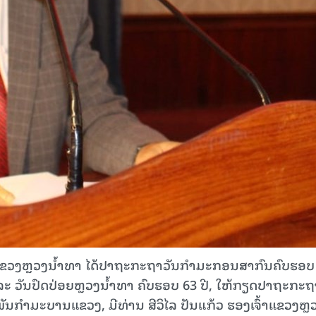
າທຳແຂວງຫຼວງນໍ້າທາ ໄດ້ປາຖະກະຖາວັນກຳມະກອນສາກົນຄົບຮອບ
ລະ ວັນປົດປ່ອຍຫຼວງນ້ຳທາ ຄົບຮອບ 63 ປີ, ໃຫ້ກຽດປາຖະກະຖ
ນກຳມະບານແຂວງ, ມີທ່ານ ສີວິໄລ ປັນແກ້ວ ຮອງເຈົ້າແຂວງຫຼ