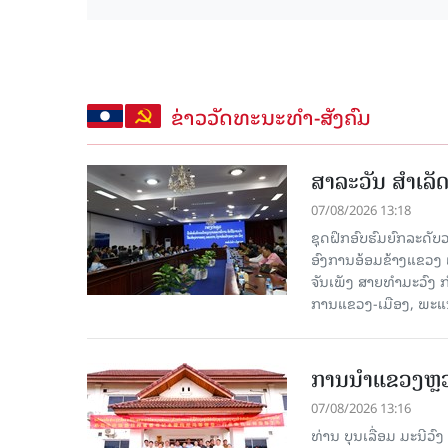
ຂ່າວວັດທະນະທຳ-ສັງຄົມ
ສາລະວັນ ສໍາເລ
07/08/2026 13:18
ຊຸດຝຶກອົບຮົມຍົກລະດ
ອົງການອ້ອມຂ້າງແຂວງ ແລະ
ຈັນເພັງ ສາຍທຳມະວົງ 
ການແຂວງ-ເມືອງ, ພະແນ
ການນຳແຂວງຫຼວງພ
07/08/2026 13:16
ທ່ານ ບຸນເລື່ອມ ມະນີວ