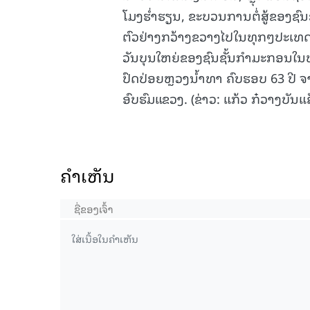
ໂມງຮ່ຳຮຽນ, ຂະບວນການຕໍ່ສູ້ຂອງຊົ
ຕົວຢ່າງກວ້າງຂວາງໄປໃນທຸກໆປະເທດທົ
ວັນບຸນໃຫຍ່ຂອງຊົນຊັ້ນກຳມະກອນໃນທົ
ປົດປ່ອຍຫຼວງນ້ຳທາ ຄົບຮອບ 63 ປີ
ອົບຮົມແຂວງ. (ຂ່າວ: ແກ້ວ ກ໋ວາງບັນແ
ຄໍາເຫັນ