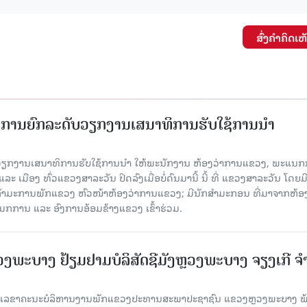
ສົ່ງຄໍາຄິດເຫ
ັດການຍົກລະດັບວຽກງານເສນາທິການຮັບໃຊ້ການນໍາ
ັບວຽກງານເສນາທິການຮັບໃຊ້ການນໍາ ໃຫ້ພະນັກງານ ຫ້ອງວ່າການແຂວງ, ພະແນກ
 ເມືອງ ທົ່ວແຂວງສາລະວັນ ປິດລົງເມື່ອ​ບໍ່​ດົນ​ມາ​ນີ້ ນີ້ ທີ່ ແຂວງສາລະວັນ ໂດຍ​ມ
ກຳມະການພັກແຂວງ ຫົວໜ້າຫ້ອງວ່າການແຂວງ; ມີນັກສຳມະກອນ ທີ່ມາຈາກຫ້ອງ
ກການ ແລະ ອົງການອ້ອມຂ້າງແຂວງ ເຂົ້າຮ່ວມ.
ະບາງ ຢ້ຽມ​ຢາມບໍ​ລິ​ສັດຊີມັງຫຼວງພະບາງ ຈຽງເກີ ຈໍ
ົງ ເລ​ຂາ​ຄະ​ນະ​ບໍ​ລິ​ຫານ​ງານ​ພັກແຂວງປະທານສະພາປະຊາຊົນ ແຂວງຫຼວງພະບາງ 