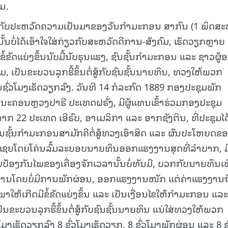
ມ.
15.040(07-08-20
້ກ່ຽວກັບປະຫວັດຄວາມເປັນມາຂອງວັນກຳມະກອນ ສາກົນ (1 ພຶດສະ
ັ້ນບໍ່ໄດ້ເອົາໃຈໃສ່ກ່ຽວກັບສະຫວັດດີການ-ສັງຄົມ, ເຮັດວຽກຫຼາຍ 
ຂໍ້ຂັດແຍ່ງຂຶ້ນນັບມື້ນັບຮຸນແຮງ, ຊົນຊັ້ນກຳມະກອນ ແລະ ຊາວຜູ້
ຸ່ມ, ເປັນຂະບວນລຸກຮື້ຂຶ້ນຕໍ່ສູ້ກັບຊົນຊັ້ນນາຍທຶນ, ທວງໃຫ້ພວກ
ນຊົ່ວໂມງເຮັດວຽກລົງ. ວັນທີ 14 ກໍລະກົດ 1889 ກອງປະຊຸມພັກ
ູ່ທີ່ນະຄອນຫຼວງປາຣີ ປະເທດຝຣັ່ງ, ມີຜູ້ແທນເຂົ້າຮ່ວມກອງປະຊຸມ
ຈາກ 22 ປະເທດ ເອີຣົບ, ອາເມລິກາ ແລະ ອາກຊັງຕິນ, ທີ່ປະຊຸມໄດ
ນຊັ້ນກຳມະກອນສາມັກຄີຕໍ່ສູ້ທວງເອົາສິດ ແລະ ຜົນປະໂຫຍດຂ
ັດເຊຍໂດຍໂຄ່ນລົ້ມລະບອບນາຍທຶນອອກແຮງງານສຸດທີ່ລຳບາກ, ມ
ົບປ້ອງກັນໄພຂອງເຄື່ອງຈັກເວລານັ້ນບໍ່ທັນມີ, ບວກກັບນາຍທຶນເພ
ງງານໂດຍບໍ່ມີການພັກຜ່ອນ, ອອກແຮງງານໜັກ ແຕ່ຄ່າແຮງງານຖ
່ງພາໃຫ້ເກີດມີຂໍ້ຂັດແຍ່ງຂຶ້ນ ແລະ ເປັນເງື່ອນໄຂໃຫ້ກຳມະກອນ ແລະ
ປັນຂະບວນລຸກຮື້ຂຶ້ນຕໍ່ສູ້ກັບຊົນຊັ້ນນາຍທຶນ ແນ່ໃສ່ທວງໃຫ້ພວກ
ໂມງເຮັດວຽກລົງ 8 ຊົ່ວໂມງເຮັດວຽກ, 8 ຊົ່ວໂມງພັກຜ່ອນ ແລະ 8 ຊົ