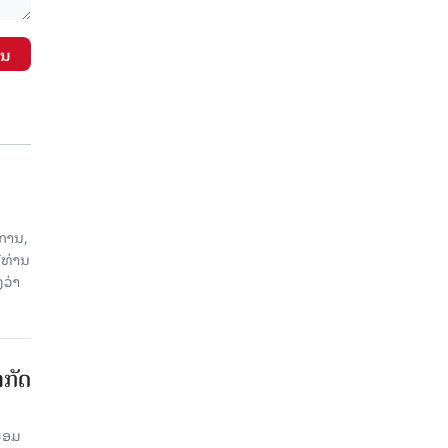
ັນ
ການ,
ີທ່ານ
ວ່າ
າກັດ
ພ້ອມ