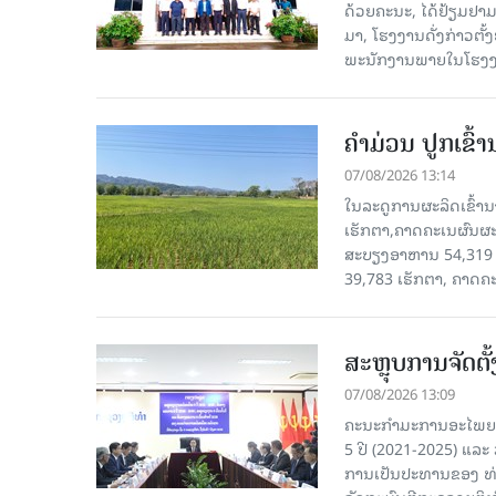
ດ້ວຍຄະນະ, ໄດ້ຢ້ຽມຢາມ-ເຮ
ມາ, ໂຮງ​ງານ​ດັ່ງ​ກ່າວ
ພະນັກງານພາຍໃນໂຮງງ
ຄໍາມ່ວນ ປູກເຂົ້
07/08/2026 13:14
ໃນລະດູການຜະລິດເຂົ້ານ
ເຮັກຕາ,ຄາດຄະເນຜົນຜະ
ສະບຽງອາຫານ 54,319 ເ
39,783 ເຮັກຕາ, ຄາດຄ
ສະຫຼຸບການຈັດຕ
07/08/2026 13:09
ຄະນະກຳມະການອະໄພຍະໂ
5 ປີ (2021-2025) ແລະ 
ການເປັນປະທານຂອງ ທ່