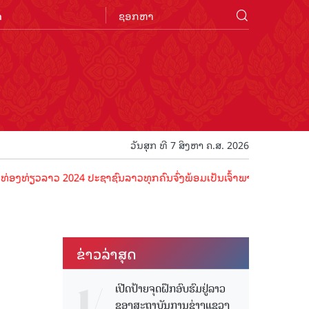
n
ວັນສຸກ ທີ 7 ສິງຫາ ຄ.ສ. 2026
ລາວ 2024 ປະຊາຊົນລາວທຸກຄົນຈົ່ງພ້ອມເປັນເຈົ້າພາບທີ່ດີ ຕ້ອນຮັບນັກທ່ອງທ
ຂ່າວ​ລ່າ​ສຸດ
ເປີດປ້າຍຈຸດຝຶກອົບຮົມຢູ່ລາວ
ຂອງສະຖາບັນການຊ່າງແຂວງ