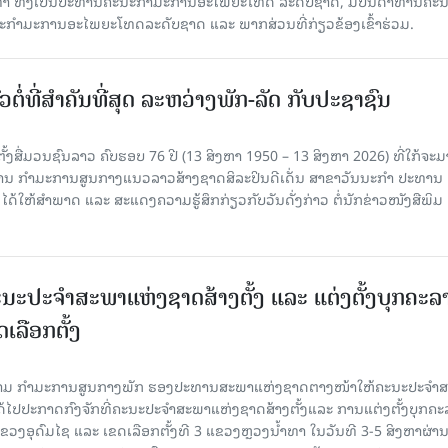
ິທຳ ທັງເປັນປະທານຄະນະກຳມະການອະໄພຍະໂທດ ລະດັບຊາດ, ມີບັນດາທ່ານຄະ
ກຳມະການອະໄພຍະໂທດລະດັບຊາດ ແລະ ພາກສ່ວນທີ່ກ່ຽວຂ້ອງເຂົ້າຮ່ວມ.
ວຕໍ່ທີ່ສໍາຄັນທີ່ສຸດ ລະຫວ່າງພັກ-ລັດ ກັບປະຊາຊົນ
ັ້ງສື່ມວນຊົນລາວ ຄົບຮອບ 76 ປີ (13 ສິງຫາ 1950 – 13 ສິງຫາ 2026) ທີ່ໃກ້ຈະມ
ສານ ກໍາມະການສູນກາງແນວລາວສ້າງຊາດສິລະປິນດີເດັ່ນ ສາຂາວັນນະກໍາ ປະທານ
ດ້ໃຫ້ສໍາພາດ ແລະ ສະແດງຄວາມຮູ້ສຶກກ່ຽວກັບວັນດັ່ງກ່າວ ຕໍ່ນັກຂ່າວໜັງສືພິມ
ນະປະຈໍາສະພາແຫ່ງຊາດສ້າງຕັ້ງ ແລະ ແຕ່ງຕັ້ງບຸກຄະລ
ເລືອກຕັ້ງ
ງຄາມ ກຳມະການສູນກາງພັກ ຮອງປະທານສະພາແຫ່ງຊາດຕາງໜ້າໃຫ້ຄະນະປະຈໍາ
້ໄປປະກາດກົງຈັກທີ່ຄະນະປະຈໍາສະພາແຫ່ງຊາດສ້າງຕັ້ງແລະ ການແຕ່ງຕັ້ງບຸກຄະ
 ແຂວງອຸດົມໄຊ ແລະ ເຂດເລືອກຕັ້ງທີ 3 ແຂວງຫຼວງນ້ຳທາ ໃນວັນທີ 3-5 ສິງຫາຜ່ານ