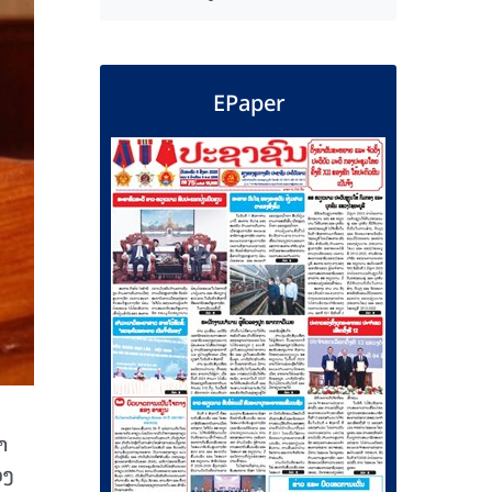
EPaper
າ
ວງ