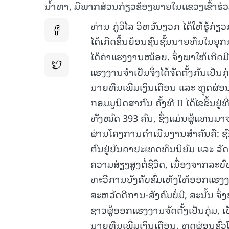
ນ້ຳທາ, ມີພາກສ່ວນກ່ຽວຂ້ອງພາຍໃນເເຂວງເຂົ້າຮ່ວ
ທ່ານ ກູ່ວິໄລ ວິຫວັນງວກ ໄດ້ໃຫ້ຮູ
ໄດ້ເກີດຂຶ້ນຍ້ອນຊົນຊັ້ນນາຍທຶນໃນຍຸກນ
ໄດ້ຄ່າແຮງງານໜ້ອຍ. ຈຶ່ງພາໃຫ້ເກີດມີ
ແຮງງານຈຳເປັນຈຶ່ງໄດ້ຈັດຕັ້ງກັນເປັນກ
ນາຍທຶນເພີ່ມເງິນເດືອນ ແລະ ຫຼຸດຜ່ອ
ກອມມູນິດສາກົນ ຄັ້ງທີ II ໄດ້ໄຂຂຶ້ນຢ
ທັງໝົດ 393 ຄົນ, ຊຶ່ງແມ່ນຜູ້ແທນມາ
ຜ່ານໂຄງການດຳເນີນງານສຳຄັນຄື: ຊົ
ຕົນຢູ່ບັນດາປະເທດທຶນນິຍົມ ແລະ ລ
ຄວາມສ່ຽງສູງຕໍ່ຊີວິດ, ເນື່ອງຈາກລະບ
ທະວີການບັງຄັບຂົ່ມເຫັງໃຫ້ອອກແຮ
ສະຫວັດດີການ-ສັງຄົມບໍ່ມີ, ສະນັ້ນ ຈຶ
ຊາວຜູ້ອອກແຮງງານຈັດຕັ້ງເປັນກຸ່ມ, ເ
ນາຍທຶນເພີ່ມເງິນເດືອນ, ຫຼຸດຜ່ອນຊົ່ວ