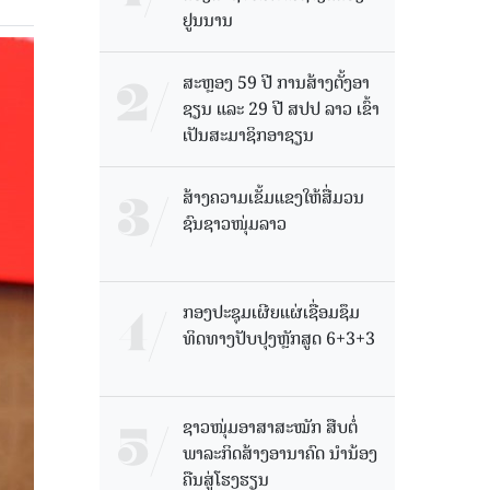
ຢູນນານ
ສະຫຼອງ 59 ປີ ການສ້າງຕັ້ງອາ
ຊຽນ ແລະ 29 ປີ ສປປ ລາວ ເຂົ້າ
ເປັນສະມາຊິກອາຊຽນ
ສ້າງຄວາມເຂັ້ມແຂງໃຫ້ສື່ມວນ
ຊົນຊາວໜຸ່ມລາວ
ກອງປະຊຸມເຜີຍແຜ່ເຊື່ອມຊຶມ
ທິດທາງປັບປຸງຫຼັກສູດ 6+3+3
ຊາວໜຸ່ມອາສາສະໝັກ ສືບຕໍ່
ພາລະກິດສ້າງອານາຄົດ ນໍານ້ອງ
ຄືນສູ່ໂຮງຮຽນ