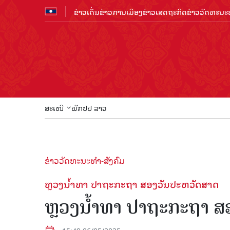
ຂ່າວເດັ່ນ
ຂ່າວການເມືອງ
ຂ່າວເສດຖະກິດ
ຂ່າວວັດທະນະທ
ສະເໜີ
ພັກປປ ລາວ
ຂ່າວວັດທະນະທຳ-ສັງຄົມ
ຫຼວງນ້ຳທາ ປາຖະກະຖາ ສອງວັນປະຫວັດສາດ
ຫຼວງນ້ຳທາ ປາຖະກະຖາ ສ