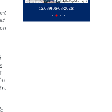
26)
15.039(06-08-2026)
1
ພາ)
ແຕ່
ອອກ
້
ອງ
ີ
ີ່ມ
ືກ,
່ວ