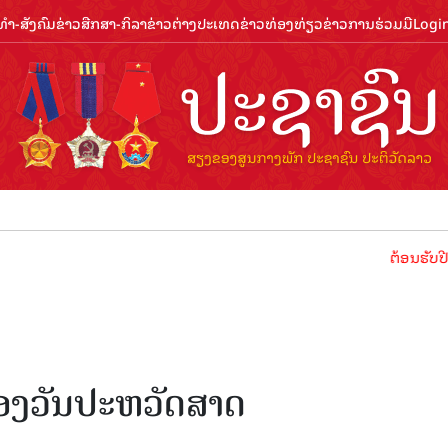
ຳ-ສັງຄົມ
ຂ່າວສືກສາ-ກິລາ
ຂ່າວຕ່າງປະເທດ
ຂ່າວທ່ອງທ່ຽວ
ຂ່າວການຮ່ວມມື
Logi
ຕ້ອນຮັບປີທ່ອງທ່ຽວ
ອງວັນປະຫວັດສາດ