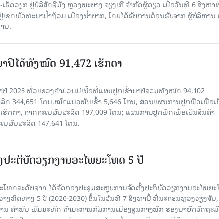
ັດວຽກ ຢູ່ບໍລິສັດຊີມັງ ຫຼວງພະບາງ ຈຽງເກີ ຈໍາກັດຜູ້ດຽວ ເມື່ອ​ວັນ​ທີ 6 ສິງ​ຫາ​ຜ
ຕັ້ງຢູ່ເຂດພັດທະນານ້ຳຖ້ວມ ເມືອງນໍ້າບາກ, ໂດຍໄດ້ຮັບການຕ້ອນຮັບຈາກ ຜູ້ບໍລິຫານ
ານ.
ານາປີໄດ້ທັງໝົດ 91,472 ເຮັກຕາ
າປີ 2026 ທົ່ວແຂວງຄໍາມ່ວນມີເນື້ອທີ່ແຜນປູກເຂົ້ານາປີລວມທັງໝົດ 94,102
ລິດ 344,651 ໂຕນ,ໝົດແນວພັນເຂົ້າ 5,646 ໂຕນ, ສ່ວນແຜນການປູກພືດເພື່ອເປ
ຮັກຕາ, ຄາດຄະເນຜົນຜະລິດ 197,009 ໂຕນ; ແຜນການປູກພືດເພື່ອເປັນສິນຄ້າ
ະເນຜົນຜະລິດ 147,641 ໂຕນ.
ັ້ງປະຕິບັດວຽກງານອະໄພຍະໂທດ 5 ປີ
ທດລະດັບຊາດ ໄດ້ຈັດກອງປະຊຸມສະຫຼຸບການຈັດຕັ້ງປະຕິບັດວຽກງານອະໄພຍ
ວາງທິດທາງ 5 ປີ (2026-2030) ຂຶ້ນໃນວັນທີ 7 ສິງຫານີ້ ທີ່ນະຄອນຫຼວງວຽງຈັນ
ານ ຄໍາພັນ ພົມມະທັດ ກຳມະການກົມການເມືອງສູນກາງພັກ ຮອງນາຍົກລັດຖະມົ