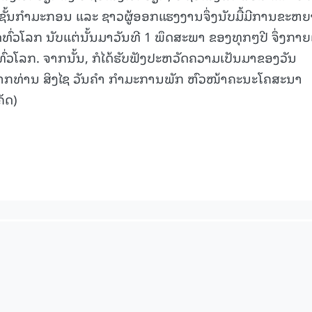
ນຊັ້ນກຳມະກອນ ແລະ ຊາວຜູ້ອອກແຮງງານຈຶ່ງນັບມື້ມີການຂະຫ
່ວໂລກ ນັບແຕ່ນັ້ນມາວັນທີ 1 ພຶດສະພາ ຂອງທຸກໆປີ ຈຶ່ງກາຍ
່ວໂລກ. ຈາກນັ້ນ, ກໍໄດ້ຮັບຟັງປະຫວັດຄວາມເປັນມາຂອງວັນ
 ຈາກທ່ານ ສິງໄຊ ວັນຄໍາ ກຳມະການພັກ ຫົວໜ້າຄະນະໂຄສະນາ
ຄັດ)