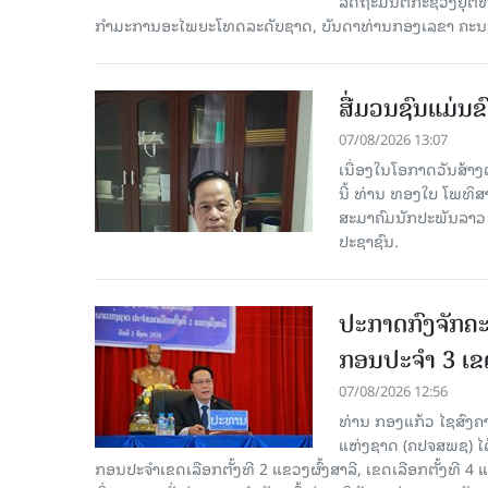
ລັດຖະມົນຕີກະຊວງຍຸຕ
ກໍາມະການອະໄພຍະໂທດລະດັບຊາດ, ບັນດາທ່ານກອງເລຂາ ຄະນະ
ສື່ມວນຊົນແມ່ນຂົ
07/08/2026 13:07
ເນື່ອງໃນໂອກາດວັນສ້າງຕ
ນີ້ ທ່ານ ທອງໃບ ໂພທິ
ສະມາຄົມນັກປະພັນລາວ ໄ
ປະຊາຊົນ.
ປະກາດກົງຈັກຄະ
ກອນປະຈໍາ 3 ເຂດ
07/08/2026 12:56
ທ່ານ ກອງແກ້ວ ໄຊສົ
ແຫ່ງຊາດ (ຄປຈສພຊ) ໄດ
ກອນປະຈໍາເຂດເລືອກຕັ້ງທີ 2 ແຂວງຜົ້ງສາລີ, ເຂດເລືອກຕັ້ງທີ 4