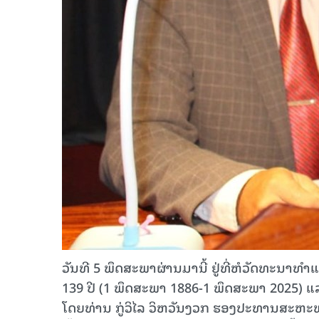
ວັນທີ 5 ພຶດສະພາຜ່ານມານີ້ ຢູ່ທີ່ຫໍວັດທະນ
139 ປີ (1 ພຶດສະພາ 1886-1 ພຶດສະພາ 2025) ແ
ໂດຍທ່ານ ກູ່ວິໄລ ວິຫວັນງວກ ຮອງປະທານສະຫະພັ