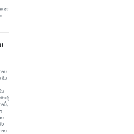
ສາແລະ
່ອ
ານ
ະການ
ເສີມ
-
ປັນ
ຶນຜູ້
ນີ້,
ອງ
ານ
ັບ
ະທານ