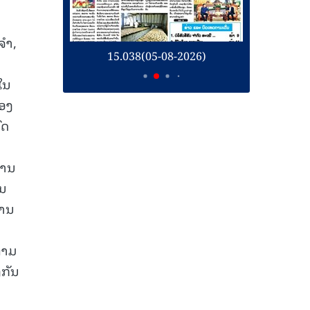
ຈຳ,
6)
15.038(05-08-2026)
15
ືໃນ
ຂອງ
ົດ
ການ
ານ
່ານ
ຕາມ
ງກັນ