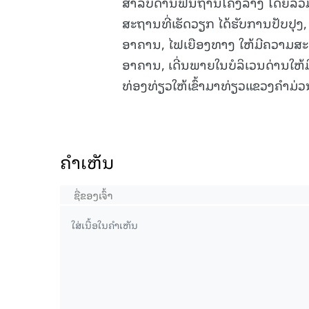
ສຳລັບດ້ານຟື້ນຖານໂຄງລ່າງ ໂດຍລວມແລ
ສະຖານທີ່ເຮັດວຽກ ໄດ້ຮັບການປັບປຸງ
ອາຄານ, ໄຟເຍືອງທາງ ໃຫ້ມີຄວາມສະຫ
ອາຄານ, ເດີ່ນພາຍໃນບໍລິເວນດ່ານໃຫ
ທ່ອງທ່ຽວໃຫ້ເຂົ້າມາທ່ຽວແຂວງຄຳມ່ວ
ຄໍາເຫັນ