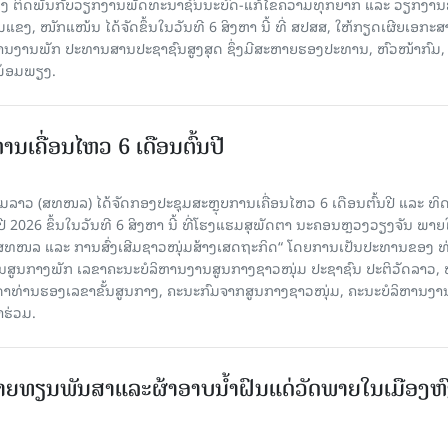
ືອງ ຕິດພັນກັບວຽກງານພັດທະນາຊົນນະບົດ-ແກ້ໄຂຄວາມທຸກຍາກ ແລະ ວຽກງາ
ມແຂງ, ໜັກແໜ້ນ ໄດ້ຈັດຂຶ້ນໃນວັນທີ 6 ສິງຫາ ນີ້ ທີ່ ສປສສ, ໃຫ້ກຽດເຜີຍເອກະ
ຫານງານພັກ ປະທານສານປະຊາຊົນສູງສຸດ ຊຶ່ງມີສະຫາຍຮອງປະທານ, ຫົວໜ້າກົມ,
ງພ້ອມພຽງ.
ເຄື່ອນໄຫວ 6 ເດືອນຕົ້ນປີ
່ມລາວ (ສທໜລ) ໄດ້ຈັດກອງປະຊຸມສະຫຼຸບການເຄື່ອນໄຫວ 6 ເດືອນຕົ້ນປີ ແລະ ທ
 2026 ຂຶ້ນໃນວັນທີ 6 ສິງຫາ ນີ້ ທີ່ໂຮງແຮມສຸພັດຕາ ນະຄອນຫຼວງວຽງຈັນ ພາຍ
 ສທໜລ ແລະ ການສົ່ງເສີມຊາວໜຸ່ມສ້າງເສດຖະກິດ“ ໂດຍການເປັນປະທານຂອງ ທ
ານສູນກາງພັກ ເລຂາຄະນະບໍລິຫານງານສູນກາງຊາວໜຸ່ມ ປະຊາຊົນ ປະຕິວັດລາວ, 
ນດາທ່ານຮອງເລຂາຂັ້ນສູນກາງ, ຄະນະກົມຈາກສູນກາງຊາວໜຸ່ມ, ຄະນະບໍລິຫານງາ
າຮ່ວມ.
ຍທຽນພັນສາແລະຜ້າອາບນໍ້າຝົນແດ່ວັດພາຍໃນເມືອງຫ