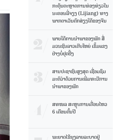
ກະຕຸ້ນຕະຫຼາດການທ່ອງທ່ຽວໃນ
ນະຄອນລີ່ຈຽງ (Lijiang) ທາງ
ພາກຕາເວັນຕົກສ່ຽງໃຕ້ຂອງຈີນ
ພາຍໃຕ້ການນໍາພາຂອງພັກ ສື່
ມວນຊົນລາວເຕີບໃຫຍ່ ເຂັ້ມແຂງ
ຢ່າງບໍ່ຢຸດຢັ້ງ
ສານປະຊາຊົນສູງສຸດ ເຊື່ອມຊຶມ
ມະຕິວ່າດ້ວຍການເພີ່ມທະວີການ
ນຳພາຂອງພັກ
ສທໜລ ສະຫຼຸບການເຄື່ອນໄຫວ
6 ເດືອນຕົ້ນປີ
ພະຍາດໄຂ້ຍຸງລາຍລະບາດຢູ່