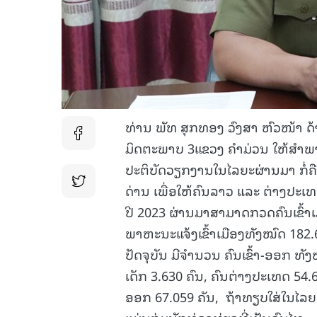
ທ່ານ ພັທ ສຸກທອງ ວົງສາ ຫົວໜ້າ ດ
ມິດຕະພາບ 3ແຂວງ ຄຳມ່ວນ ໃຫ້ສຳພາດຕ
ປະຕິບັດວຽກງານໃນໄລຍະຜ່ານມາ ກໍ່ຄ
ດ່ານ ເພື່ອໃຫ້ຄົນລາວ ແລະ ຕ່າງປະເທ
ປີ 2023 ຜ່ານມາສາມາດກວດຄົນເຂົ້າເມື
ພາຫະນະແຈ້ງເຂົ້າເມືອງທັງໝົດ 182.
ປັດຈຸບັນ ມີຈຳນວນ ຄົນເຂົ້າ-ອອກ ທັງ
ເດັກ 3.630 ຄົນ, ຄົນຕ່າງປະເທດ 54.6
ອອກ 67.059 ຄັນ, ຖ້າທຽບໃສ່ໃນໄລຍະ