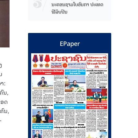
ນະຄອນຊາມໂບ​ອັນກາ ປະເທດ
ຟີລິບປິນ
EPaper
ງ
ນ
່າ:
ຄົນ,
ຮອດ
ຄົນ,
-