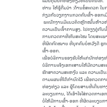
ແມ່ນກຸ່ມນັກທ່ອງທ່ຽວທີ່ເປັນຄົນໄທ.
ທ່ານ ໃຫ້ຮູ້ຕື່ມວ່າ :ດ້ານຂໍ້ສະດວກ
ກ່ຽວກັບວຽກງານກວດຄົນເຂົ້າ-ອອກເມືອ
ພະນັກງານມີແນວຄິດຫຼັກໝັ້ນຫ້າວຫັ
ຄວາມເປັນເຈົ້າການສູງ. ໄປຄຽງຄູ່ກັນນັ້
ການກວດກາທີ່ທັນສະໄໝ ໂດຍສະເພາະເຄ
ທີ່ຜິດກົດໝາຍ ທີ່ບຸກຄົນບໍ່ຫວັງດີ ຊ
ເຂົ້າ-ອອກ.
ເພື່ອບໍລິການຮອງຮັບໃຫ້ແກ່ນັກທ່ອງທ
ບໍລິການແຈ້ງເອກະສານໃຫ້ມີຄວາມສະ
ຮັກສາຄວາມສະຫງົບ ແລະ ຄວາມເປັນລ
ຕາມແຜນທີ່ໄດ້ກຳນົດໄວ້ ເພື່ອກວດ
ທ່ອງທ່ຽວ ແລະ ຜູ້ໂດຍສານທີ່ເດີ່ນທ
ລະບຽບການ, ໄດ້ເອົາໃຈໃສ່ກວດກາເອກະ
ບໍ່ໃຫ້ມີການເຂົ້າ-ອອກ ທີ່ຜິດລະບຽບ