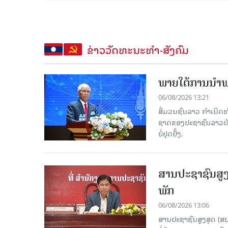
ຂ່າວວັດທະນະທຳ-ສັງຄົມ
ພາຍໃຕ້ການນໍາພາ
06/08/2026 13:21
ສື່ມວນຊົນລາວ ກຳເນີດທ
ຊາດຂອງປະຊາຊົນລາວບັນດ
ບໍ່ຢຸດຢັ້ງ.
ສານປະຊາຊົນສູງ
ພັກ
06/08/2026 13:06
ສານປະຊາຊົນສູງສຸດ (ສ