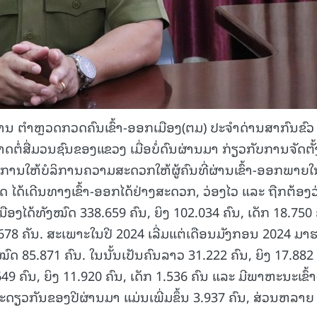
້ານ ຕຳຫຼວດກວດຄົນເຂົ້າ-ອອກເມືອງ(ຕມ) ປະຈຳດ່ານສາກົນຂົວ
ໍ່ສື່ມວນຊົນຂອງແຂວງ ເມື່ອບໍ່ດົນຜ່ານມາ ກ່ຽວກັບການຈັດຕັ້
ືການໃຫ້ບໍລິການຄວາມສະດວກໃຫ້ຜູ້ຄົນທີ່ຜ່ານເຂົ້າ-ອອກພາຍໃ
ດ ໄດ້ເດີນທາງເຂົ້າ-ອອກໄດ້ຢ່າງສະດວກ, ວ່ອງໄວ ແລະ ຖືກຕ້ອງວ
ອງໄດ້ທັງໝົດ 338.659 ຄົນ, ຍິງ 102.034 ຄົນ, ເດັກ 18.750 
678 ຄັນ. ສະເພາະໃນປີ 2024 ເລີ່ມແຕ່ເດືອນມັງກອນ 2024 ມາ
ໝົດ 85.871 ຄົນ. ໃນນັ້ນເປັນຄົນລາວ 31.222 ຄົນ, ຍິງ 17.882 
49 ຄົນ, ຍິງ 11.920 ຄົນ, ເດັກ 1.536 ຄົນ ແລະ ມີພາຫະນະເຂົ້າ
ດຽວກັນຂອງປີຜ່ານມາ ແມ່ນເພີ່ມຂຶ້ນ 3.937 ຄົນ, ສ່ວນຫລາຍ