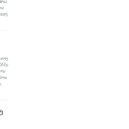
ນສາມ
ສານ
 ຮອງ
ິດທາງ
ໃຕ້ໃນ
່ານ
ທ່ານ
ນ
ົງ