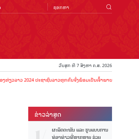
n
ວັນສຸກ ທີ 7 ສິງຫາ ຄ.ສ. 2026
າວ 2024 ປະຊາຊົນລາວທຸກຄົນຈົ່ງພ້ອມເປັນເຈົ້າພາບທີ່ດີ ຕ້ອນຮັບນັກທ່ອງທ່
ຂ່າວ​ລ່າ​ສຸດ
ຜະລິດຕະພັນ ແລະ ຮູບແບບການ
ທ່ອງທ່ຽວທີ່ຫຼາກຫຼາຍ ຊ່ວຍ