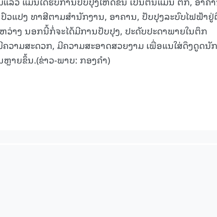
້ວ ແມ່ນໄດ້ຮັບການປັບປຸງໃຫ້ດີຂຶ້້ນ ເປັນຕົ້ນແມ່ນ ຕຶກ, ອາຄ
, ປົວແປງ ທາສີຕາມສຳນັກງານ, ອາຄານ, ປັບປຸງລະບົບໄຟຟ້າຢູ່
ວ່າງ ນອກນີ້ກໍ່ຈະໄດ້ມີການປັບປຸງ, ປະດັບປະດາພາຍໃນຕຶກ
້ມີຄວາມສະດວກ, ມີຄວາມສະອາດສວຍງາມ ເພື່ອແນໃສ່ດຶງດູດນັ
ນຫຼາຍຂຶ້ນ.(ຂ່າວ-ພາບ: ກອງຄຳ)