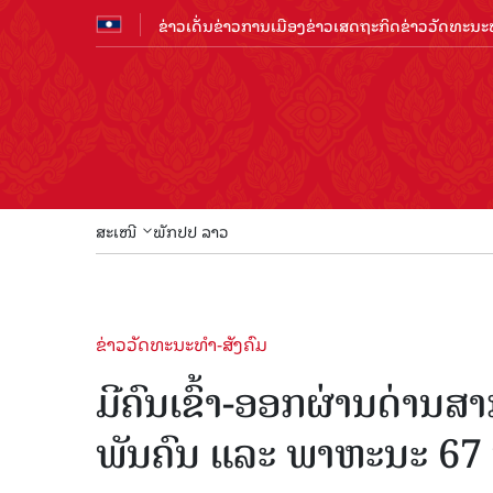
ຂ່າວເດັ່ນ
ຂ່າວການເມືອງ
ຂ່າວເສດຖະກິດ
ຂ່າວວັດທະນະທ
ສະເໜີ
ພັກປປ ລາວ
ຂ່າວວັດທະນະທຳ-ສັງຄົມ
ມີຄົນເຂົ້າ-ອອກຜ່ານດ່ານ
ພັນຄົນ ແລະ ພາຫະນະ 67 