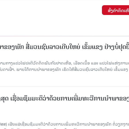
ສົ່ງຄໍາຄິດເຫ
ຂອງພັກ ສື່ມວນຊົນລາວເຕີບໃຫຍ່ ເຂັ້ມແຂງ ຢ່າງບໍ່ຢຸດຢັ
່າມກາງແປວໄຟປະຕິວັດຕິດພັນກັບຢາດເຫື່ອ, ເລືອດເນື້ອ ແລະ ແປວໄຟແຫ່ງການຕໍ່ສູ
າເຜົ່າ. ພາຍໃຕ້ການນໍາພາຂອງພັກ ເຮັດໃຫ້ສື່ມວນຊົນລາວເຕີບໃຫຍ່ ເຂັ້ມແຂງ 
ສຸດ ເຊື່ອມຊຶມມະຕິວ່າດ້ວຍການເພີ່ມທະວີການນຳພາຂອ
ປສສ) ເຜີຍແຜ່ເຊື່ອມຊຶມມະຕິວ່າດ້ວຍການເພີ່ມທະວີການນຳພາຂອງພັກ ຕໍ່ວຽກງາ