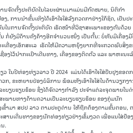
 ໃນການຈັດຕັ້ງປະຕິບັດໃນໄລຍະຜ່ານມາແມ່ນມີກົດໝາຍ, ນິຕິກຳ
ງ, ການນຳຂັ້ນເທິງໄດ້ເອົາໃຈໃສ່ລົງກວດກາຢ່າງໃກ້ຊິດ, ເປັນປະ
15.039(06-08-202
ນໃນການຈັດຕັ້ງປະຕິບັດ ເຮັດໜ້າທີ່ວິຊາສະເພາະຂອງຕົນດ້ວຍ
ນ ກໍ່ຍັງມີດ້ານຄົງຄ້າງອີກຈຳນວນໜຶ່ງ ເປັນຕົ້ນ: ບໍ່ທັນມີເຄື່ອງມ
ື່ອງເອັກສະເລ ເຮັດໃຫ້ມີຄວາມຫຍຸ້ງຍາກທີ່ຈະກວດພົບສິ່ງ
ຸກເຊື່ອງໄວ້ນຳກະເປົາເດີນທາງ, ເຄື່ອງຂອງຕິດຕົວ ແລະ ພາຫະນະລ
່ຽວ ໃນປີທ່ອງທ່ຽວລາວ ປີ 2024 ແມ່ນໄດ້ເອົາໃຈໃສ່ປັບປຸງຂອດ
ດວກ, ຂະຫຍາຍປ່ອງບໍລິການ ພ້ອມທັງເອົາໃຈໃສ່ໃນດ້ານວຽກງ
ະບຽບຮຽບຮ້ອຍ ຊຶ່ງໄດ້ຈັດວາງກຳລັງ ປະຈຳແຕ່ລະຈຸດພາຍໃນດ
ກາສະພາບທາງດ້ານຄວາມເປັນລະບຽບຮຽບຮ້ອຍ ຂອງກຸ່ມນັກ
າງເຂົ້າມາ ສປປ ລາວ ຕາມປະຕູດ່ານ ໃຫ້ຖືກຕ້ອງຕາມຂັ້ນຕອນ, 
ສານເດີ່ນທາງຂອງນັກທ່ອງທ່ຽວຢ່າງເຂັ້ມງວດ ເພື່ອແນໃສ່ປ້ອ
ການ.