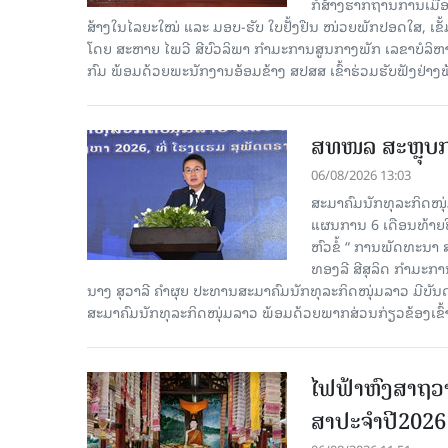
ກໍ່ສ້າງຮາກຖານການເມ
ສ້າງໃນໄລຍະໃໝ່ ແລະ ມອບ-ຮັບ ໃບຢັ້ງຢືນ ໜ່ວຍພັກປອດໃສ, ເຂັ້
ໂດຍ ສະຫາຍ ໄພວີ ສີບົວລິພາ ກຳມະການສູນກາງພັກ ເລຂາບໍລິ
ກົມ ພ້ອມດ້ວຍພະນັກງານອ້ອມຂ້າງ ສປສສ ເຂົ້າຮ່ວມຮັບຟັງຢ່າ
ສທໜລ ສະຫຼຸບການ
06/08/2026 13:03
ສະມາຄົມນັກທຸລະກິດໜຸ
ແຜນການ 6 ເດືອນທ້າຍປີ
ຫົວຂໍ້ “ ການພັດທະນາ
ທອງລີ ສີສຸລິດ ກຳມະກ
ນາງ ສຸວາລີ ຄຳຜຸຍ ປະທານສະມາຄົມນັກທຸລະກິດໜຸ່ມລາວ ມີບັ
ສະມາຄົມນັກທຸລະກິດໜຸ່ມລາວ ພ້ອມດ້ວຍພາກສ່ວນກ່ຽວຂ້ອງເຂົ້
ໄຟຟ້າຫົງສາຖວາ
ສາປະຈໍາປີ2026