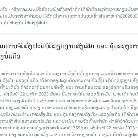
ະກົດ - 4ສິງຫາ2026,ບໍລິສັດໄຟຟ້າຫົງສາຈໍາກັດໄດ້ຈັດກິດຈະກໍາຖວາຍທຽນພັນ
າຍໃນເມືອງຫົງສາຈໍານວນ15ວັດເນື່ອງໃນໂອກາດວັນບຸນເຂົ້າພັນສາປະຈໍາປີ2026ເພື
ຊົນທ້ອງຖິ່ນໃຫ້ຄົງຢູ່ສືບໄປ
ມການຈັດຕັ້ງປະຕິບັດວຽກງານສົ່ງເສີມ ແລະ ຄຸ້ມຄອງກ
ບໍ່ແກ້ວ
ຄະນະກໍາມະການສົ່ງເສີມ ແລະ ຄຸ້ມຄອງການລົງທຶນຂັ້ນສູນກາງ ຮ່ວມກັບ ຄະນະກໍາມ
ການລົງທຶນ ແຂວງບໍ່ແກ້ວ ໄດ້ຈັດກອງປະຊຸມຕິດຕາມການຈັດຕັ້ງປະຕິບັດວຽກງານສົ່ງ
ັ້ງປະຕິບັດ ດຳລັດວ່າດ້ວຍການຈັດຕັ້ງ ແລະ ການເຄື່ອນໄຫວ ຂອງອົງການຄຸ້ມຄອງ
ລົງວັນທີ 22 ພະຈິກ 2023 ນັບແຕ່ມື້ປະກາດໃຊ້ມາຮອດປັດຈຸບັນ. ພາຍໃຕ້ການເ
ພັກ ຮອງລັດມົນຕີ ຮອງປະທານຄະນະກໍາມະການສົ່ງເສີມ ແລະ ຄຸ້ມຄອງການລົງທ
ເພັດ ຮອງເລຂາພັກແຂວງ ປະທານຄະນະກຳມະການປົກຄອງແຂວງ. ໃນວັນທີ 5 ສິງຫາ
ວມກັບ ຄະນະກໍາມະການສົ່ງເສີມ ແລະ ຄຸ້ມຄອງການລົງທຶນ ແຂວງບໍ່ແກ້ວ ໄດ້ຈັດກ
ງການລົງທຶນ ຂອງແຂວງບໍ່ແກ້ວ ແລະ ປະເມີນການຈັດຕັ້ງປະຕິບັດ ດຳລັດວ່າດ້ວຍກ
ສດຖະກິດພິເສດສາມຫຼ່ຽມຄຳ ສະບັບເລກທີ 359/ນຍ, ລົງວັນທີ 22 ພະຈິກ 2023 ນ
 ທ່ານ ນາງ ພອນວັນ ອຸທະວົງ ເລຂາຄະນະບໍລິຫານງານພັກ ຮອງລັດມົນຕີ ຮອງປ