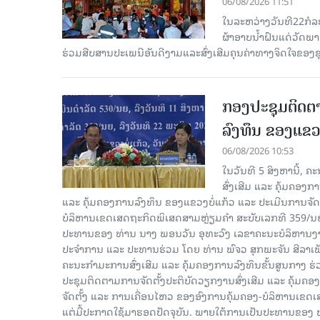
06/08/2026 11:51
ໃນລະຫວ່າງວັນທີ22ກໍລ
ຜ້າອາບນໍ້າຝົນແດ່ວັດພ
ຮ່ວມສືບສານປະເພນີອັນດີງາມແລະສົ່ງເສີມຄຸນຄ່າທາງຈິດໃຈຂອງຊຸມ
ກອງປະຊຸມຕິດຕາ
ລົງທຶນ ຂອງແຂວງ
06/08/2026 10:53
ໃນວັນທີ 5 ສິງຫານີ້, 
ສົ່ງເສີມ ແລະ ຄຸ້ມຄອງ
ແລະ ຄຸ້ມຄອງການລົງທຶນ ຂອງແຂວງບໍ່ແກ້ວ ແລະ ປະເມີນການຈັດຕ
ບໍລິຫານເຂດເສດຖະກິດພິເສດສາມຫຼ່ຽມຄຳ ສະບັບເລກທີ 359/ນຍ, 
ປະທານຂອງ ທ່ານ ນາງ ພອນວັນ ອຸທະວົງ ເລຂາຄະນະບໍລິຫານງານ
ປະຈໍາການ ແລະ ປະທານຮ່ວມ ໂດຍ ທ່ານ ພົຈວ ສຸກພະຈັນ ສີລາ
ຄະນະກໍາມະການສົ່ງເສີມ ແລະ ຄຸ້ມຄອງການລົງທຶນຂັ້ນສູນກາງ ຮ່
ປະຊຸມຕິດຕາມການຈັດຕັ້ງປະຕິບັດວຽກງານສົ່ງເສີມ ແລະ ຄຸ້ມຄອ
ຈັດຕັ້ງ ແລະ ການເຄື່ອນໄຫວ ຂອງອົງການຄຸ້ມຄອງ-ບໍລິຫານເຂດເ
ແຕ່ມື້ປະກາດໃຊ້ມາຮອດປັດຈຸບັນ. ພາຍໃຕ້ການເປັນປະທານຂອງ