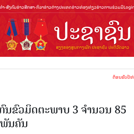
ຳ-ສັງຄົມ
ຂ່າວສືກສາ-ກິລາ
ຂ່າວຕ່າງປະເທດ
ຂ່າວທ່ອງທ່ຽວ
ຂ່າວການຮ່ວມມື
Logi
ຕ້ອນຮັບປີທ່ອງທ່ຽວລ
ສາກົນຂົວມິດຕະພາບ 3 ຈຳນວນ 85
ພັນຄັນ