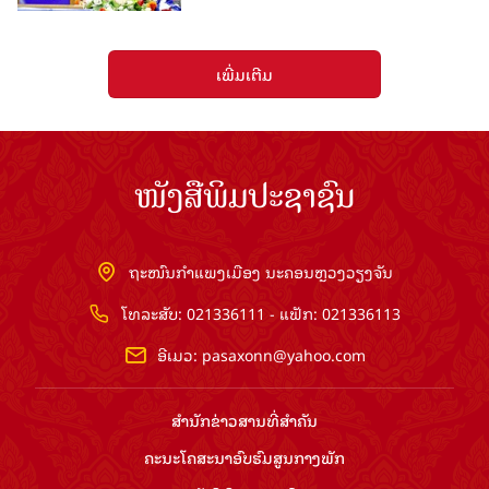
ເພີ່ມເຕີມ
ໜັງສືພິມປະຊາຊົນ
ຖະໜົນກຳແພງເມືອງ ນະຄອນຫຼວງວຽງຈັນ
ໂທລະສັບ: 021336111 - ແຟັກ: 021336113
ອີເມວ:
pasaxonn@yahoo.com
ສຳ​ນັກ​ຂ່າວ​ສານ​ທີ່​ສຳ​ຄັນ​
ຄະນະໂຄສະນາອົບຮົມ​ສູນ​ກາງ​ພັກ