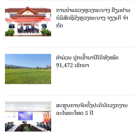
ການນຳແຂວງຫຼວງພະບາງ ຢ້ຽມ​ຢາມ
ບໍ​ລິ​ສັດຊີມັງຫຼວງພະບາງ ຈຽງເກີ ຈໍາ
ກັດ
ຄໍາມ່ວນ ປູກເຂົ້ານາປີໄດ້ທັງໝົດ
91,472 ເຮັກຕາ
ສະຫຼຸບການຈັດຕັ້ງປະຕິບັດວຽກງານ
ອະໄພຍະໂທດ 5 ປີ