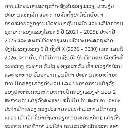
ການພັດທະນາເສດຖະກິດ-ສັງຄົມຂອງແຂວງ, ແຜນງົບ
ປະມານແຫ່ງລັດ ແລະ ການຈັດຕັ້ງປະຕິບັດບັນດາ
ຄາດໝາຍວຽກງານພັດທະນາຊົນນະບົດ ແລະ ແກ້ໄຂຄວາມ
ທຸກຍາກຂອງແຂວງໄລຍະ 5 ປີ (2021 – 2025), ປະຈໍາປີ
2025 ແລະ ສະເໜີທິດທາງແຜນພັດທະນາເສດຖະກິດ-
ສັງຄົມຂອງແຂວງ 5 ປີ ຄັ້ງທີ X (2026 – 2030) ແລະ ແຜນປີ
2026. ຈາກນັ້ນ, ກໍໄດ້ມີການເຊັນບົດບັນທຶກມອບ-ຮັບໜ້າທີ່
ລະຫວ່າງ ສະຫາຍ ວັນໄຊ ພອງສະຫວັນ ເຈົ້າແຂວງຄໍາມ່ວນ
ແລະ ສະຫາຍ ສົມສະອາດ ອຸ່ນສີດາ ປະທານຄະນະກໍາມະ
ການປົກຄອງແຂວງຄໍາມ່ວນ ແລະ ປະກາດການແຕ່ງຕັ້ງ
ຮອງປະທານຄະນະກໍາມະການປົກຄອງແຂວງຈໍານວນ 2
ສະຫາຍຄື: ແຕ່ງຕັ້ງສະຫາຍ ໝັ້ນຍືນ ຄິນສະໝອນ ຄະນະ
ປະຈໍາພັກແຂວງ ຮອງປະທານຄະນະກໍາມະການປົກຄອງ
ແຂວງ (ລົງເລິກຊີ້ນໍາຂົງເຂດວຽກງານເສດຖະກິດ); ແຕ່ງຕັ້ງ
ສະຫາຍ ເດດສັກດາ ມະນີຄໍາ ຄະນະປະຈໍາພັກແຂວງ ຮອງ