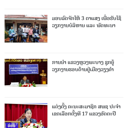
ມອບລົດຈັກໃຫ້ 3 ຕາແສງ ເພື່ອຮັບໃຊ້
ວຽກງານບໍລິຫານ ແລະ ພັດທະນາ
ການນຳ ແຂວງຫຼວງພະບາງ ຊຸກຍູ້
ວຽກງານຮອບດ້ານຢູ່ເມືອງວຽງຄໍາ
ແຕ່ງຕັ້ງ ຄະນະສະມາຊິກ ສພຊ ປະຈຳ
ເຂດເລືອກຕັ້ງທີ 17 ແຂວງອັດຕະປື