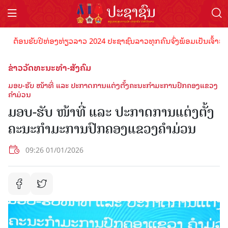
້ອນຮັບປີທ່ອງທ່ຽວລາວ 2024 ປະຊາຊົນລາວທຸກຄົນຈົ່ງພ້ອມເປັນເຈົ້າພາບທີ່ດີ
ຂ່າວວັດທະນະທຳ-ສັງຄົມ
ມອບ-ຮັບ ໜ້າທີ່ ແລະ ປະກາດການແຕ່ງຕັ້ງຄະນະກໍາມະການປົກຄອງແຂວງ
ຄໍາມ່ວນ
ມອບ-ຮັບ ໜ້າທີ່ ແລະ ປະກາດການແຕ່ງຕັ້ງ
ຄະນະກໍາມະການປົກຄອງແຂວງຄໍາມ່ວນ
09:26 01/01/2026