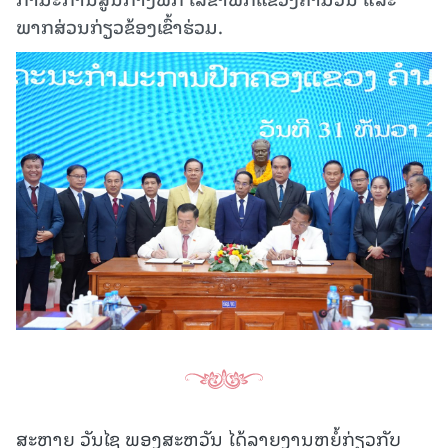
ພາກສ່ວນກ່ຽວຂ້ອງເຂົ້າຮ່ວມ.
ສະຫາຍ ວັນໄຊ ພອງສະຫວັນ ໄດ້ລາຍງານຫຍໍ້ກ່ຽວກັບ