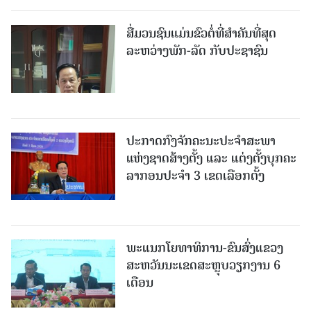
ສື່ມວນຊົນແມ່ນຂົວຕໍ່ທີ່ສໍາຄັນທີ່ສຸດ
ລະຫວ່າງພັກ-ລັດ ກັບປະຊາຊົນ
ປະກາດກົງຈັກຄະນະປະຈໍາສະພາ
ແຫ່ງຊາດສ້າງຕັ້ງ ແລະ ແຕ່ງຕັ້ງບຸກຄະ
ລາກອນປະຈໍາ 3 ເຂດເລືອກຕັ້ງ
ພະແນກໂຍທາທິການ-ຂົນສົ່ງແຂວງ
ສະຫວັນນະເຂດສະຫຼຸບວຽກງານ 6
ເດືອນ