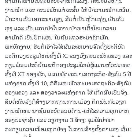
ສາມັກຄີພາຍໃນຄະນະປະຈຳພັກແຂວງ, ຄະນະບໍລິຫານ
ງານພັກ ແລະ ຄະນະພັກແຕ່ລະຂັ້ນ ໃຫ້ມີຄວາມໜັກແໜ້ນ,
ມີຄວາມເປັນເອກະພາບສູງ, ສືບຕໍ່ເປັນຫຼັກແຫຼ່ງ,ເປັນຄັນ
ທຸງ ແລະ ເປັນແກນນຳໃນການນຳພາເຕົ້າໂຮມຄວາມ
ສາມັກຄີ ເປັນປຶກແຜ່ນ ໃນຖັນແຖວສະມາຊິກພັກ,
ພະນັກງານ; ສືບຕໍ່ເອົາໃຈໃສ່ຜັນຂະຫຍາຍຈັດຕັ້ງປະຕິບັດ
ມະຕິກອງປະຊຸມໃຫຍ່ຄັ້ງທີ XI ຂອງອົງຄະນະພັກແຂວງ ແລະ
ກຽມພ້ອມປະຕິບັດມະຕິກອງປະຊຸມໃຫຍ່ຜູ້ແທນທົ່ວປະເທດ
ຄັ້ງທີ XII ຂອງພັກ, ແຜນພັດທະນາເສດຖະກິດ-ສັງຄົມ 5 ປີ
ແຫ່ງຊາດ ຄັ້ງທີ 10, ກໍຄືແຜນພັດທະນາເສດຖະກິດ-ສັງຄົມ
ຂອງແຂວງ ແລະ ສອງວາລະແຫ່ງຊາດ ໃຫ້ເກີດຜົນເປັນຈິງ.
ສືບຕໍ່ຫັນລົງກໍ່ສ້າງຮາກຖານການເມືອງ ຕິດພັນກັບວຽກ
ງານພັດທະ ນາຊົນນະບົດຮອບດ້ານ-ແກ້ໄຂຄວາມທຸກຍາກ
ຂອງປະຊາຊົນ ແລະ ວຽກງານ 3 ສ້າງ; ສຸມໃສ່ນໍາພາ
ກະກຽມຄວາມພ້ອມທຸກຢ່າງ ໃນການສ້າງຕັ້ງຕາແສງ ເຊັ່ນ: