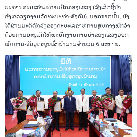
ປະທານຄະນະກໍາມະການປົກຄອງແຂວງ (ລົງເລິກຊີ້ນໍາ
ຂົງເຂດວຽກງານວັດທະນະທໍາ-ສັງຄົມ). ນອກຈາກນັ້ນ, ຍັງ
ໄດ້ຜ່ານມະຕິຕົກລົງຂອງຄະນະເລຂາທິການສູນກາງພັກວ່າ
ດ້ວຍການອະນຸມັດໃຫ້ພະນັກງານການນໍາຂອງແຂວງອອກ
ພັກການ-ຮັບອຸດໝູນເຂົ້າບໍານານຈໍານວນ 6 ສະຫາຍ.