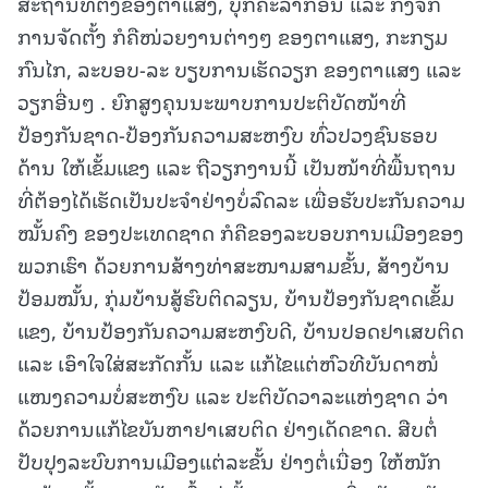
ສະຖານທີ່ຕັ້ງຂອງຕາແສງ, ບຸກຄະລາກອນ ແລະ ກົງຈັກ
ການຈັດຕັ້ງ ກໍຄືໜ່ວຍງານຕ່າງໆ ຂອງຕາແສງ, ກະກຽມ
ກົນໄກ, ລະບອບ-ລະ ບຽບການເຮັດວຽກ ຂອງຕາແສງ ແລະ
ວຽກອື່ນໆ . ຍົກສູງຄຸນນະພາບການປະຕິບັດໜ້າທີ່
ປ້ອງກັນຊາດ-ປ້ອງກັນຄວາມສະຫງົບ ທົ່ວປວງຊົນຮອບ
ດ້ານ ໃຫ້ເຂັ້ມແຂງ ແລະ ຖືວຽກງານນີ້ ເປັນໜ້າທີ່ພື້ນຖານ
ທີ່ຕ້ອງໄດ້ເຮັດເປັນປະຈໍາຢ່າງບໍ່ລົດລະ ເພື່ອຮັບປະກັນຄວາມ
ໝັ້ນຄົງ ຂອງປະເທດຊາດ ກໍຄືຂອງລະບອບການເມືອງຂອງ
ພວກເຮົາ ດ້ວຍການສ້າງທ່າສະໜາມສາມຂັ້ນ, ສ້າງບ້ານ
ປ້ອມໝັ້ນ, ກຸ່ມບ້ານສູ້ຮົບຕິດລຽນ, ບ້ານປ້ອງກັນຊາດເຂັ້ມ
ແຂງ, ບ້ານປ້ອງກັນຄວາມສະຫງົບດີ, ບ້ານປອດຢາເສບຕິດ
ແລະ ເອົາໃຈໃສ່ສະກັດກັ້ນ ແລະ ແກ້ໄຂແຕ່ຫົວທີບັນດາໜໍ່
ແໜງຄວາມບໍ່ສະຫງົບ ແລະ ປະຕິບັດວາລະແຫ່ງຊາດ ວ່າ
ດ້ວຍການແກ້ໄຂບັນຫາຢາເສບຕິດ ຢ່າງເດັດຂາດ. ສືບຕໍ່
ປັບປຸງລະບົບການເມືອງແຕ່ລະຂັ້ນ ຢ່າງຕໍ່ເນື່ອງ ໃຫ້ໜັກ