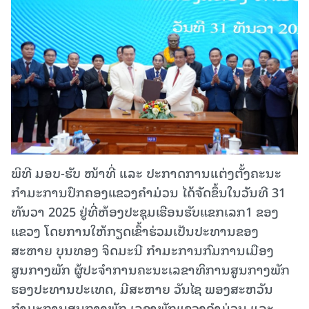
ພິທີ ມອບ-ຮັບ ໜ້າທີ່ ແລະ ປະກາດການແຕ່ງຕັ້ງຄະນະ
ກໍາມະການປົກຄອງແຂວງຄໍາມ່ວນ ໄດ້ຈັດຂຶ້ນໃນວັນທີ 31
ທັນວາ 2025 ຢູ່ທີ່ຫ້ອງປະຊຸມເຮືອນຮັບແຂກເລກ1 ຂອງ
ແຂວງ ໂດຍການໃຫ້ກຽດເຂົ້າຮ່ວມເປັນປະທານຂອງ
ສະຫາຍ ບຸນທອງ ຈິດມະນີ ກໍາມະການກົມການເມືອງ
ສູນກາງພັກ ຜູ້ປະຈໍາການຄະນະເລຂາທິການສູນກາງພັກ
ຮອງປະທານປະເທດ, ມີສະຫາຍ ວັນໄຊ ພອງສະຫວັນ
ກໍາມະການສູນກາງພັກ ເລຂາພັກແຂວງຄໍາມ່ວນ ແລະ