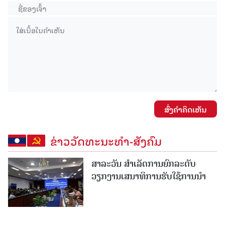
ສົ່ງຄໍາຄິດເຫັນ
ຂ່າວວັດທະນະທຳ-ສັງຄົມ
ສາລະວັນ ສໍາເລັດການຍົກລະດັບ
ວຽກງານເສນາທິການຮັບໃຊ້ການນໍາ