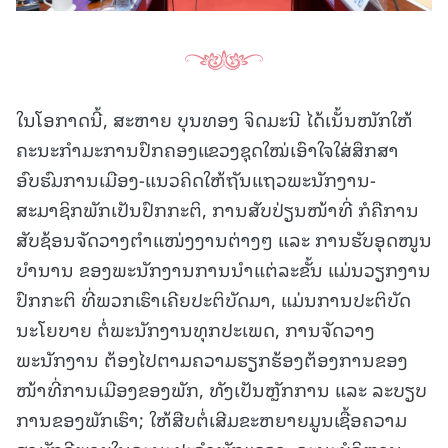
ໃນໂອກາດນີ້, ສະຫາຍ ບຸນທອງ ຈິດມະນີ ໄດ້ເນັ້ນໜັກໃຫ້
ຄະນະກໍາມະການປົກຄອງແຂວງຊຸດໃໝ່ເອົາໃຈໃສ່ສຶກສາ
ອົບຮົມການເມືອງ-ແນວຄິດໃຫ້ຖັນແຖວພະນັກງານ-
ສະມາຊິກພັກເປັນປົກກະຕິ, ການສັບປ່ຽນໜ້າທີ່ ກໍຄືການ
ສັບຊ້ອນຈັດວາງຕຳແໜ່ງງານຕ່າງໆ ແລະ ການຮັບອຸດໜູນ
ບໍານານ ຂອງພະນັກງານການນຳແຕ່ລະຂັ້ນ ແມ່ນວຽກງານ
ປົກກະຕິ ທີ່ພວກເຮົາເຄີຍປະຕິບັດມາ, ແມ່ນການປະຕິບັດ
ນະໂຍບາຍ ຕໍ່ພະນັກງານທຸກປະເພດ, ການຈັດວາງ
ພະນັກງານ ຕ້ອງໄປຕາມຄວາມຮຽກຮ້ອງຕ້ອງການຂອງ
ໜ້າທີ່ການເມືອງຂອງພັກ, ທັງເປັນຫຼັກການ ແລະ ລະບຽບ
ການຂອງພັກເຮົາ; ໃຫ້ສືບຕໍ່ເສີມຂະຫຍາຍມູນເຊື້ອຄວາມ