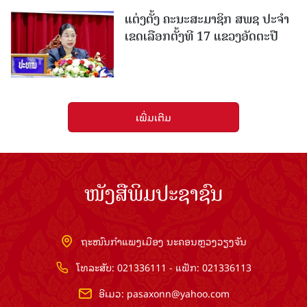
ແຕ່ງຕັ້ງ ຄະນະສະມາຊິກ ສພຊ ປະຈຳ
ເຂດເລືອກຕັ້ງທີ 17 ແຂວງອັດຕະປື
ເພີ່ມເຕີມ
ໜັງສືພິມປະຊາຊົນ
ຖະໜົນກຳແພງເມືອງ ນະຄອນຫຼວງວຽງຈັນ
ໂທລະສັບ: 021336111 - ແຟັກ: 021336113
ອີເມວ:
pasaxonn@yahoo.com