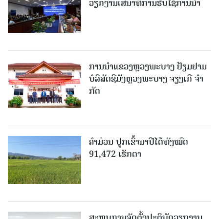
ວຽກງານເສນາທິການຮັບໃຊ້ການນໍາ
ການນຳແຂວງຫຼວງພະບາງ ຢ້ຽມ​ຢາມ
ບໍ​ລິ​ສັດຊີມັງຫຼວງພະບາງ ຈຽງເກີ ຈໍາ
ກັດ
ຄໍາມ່ວນ ປູກເຂົ້ານາປີໄດ້ທັງໝົດ
91,472 ເຮັກຕາ
ສະຫຼຸບການຈັດຕັ້ງປະຕິບັດວຽກງານ