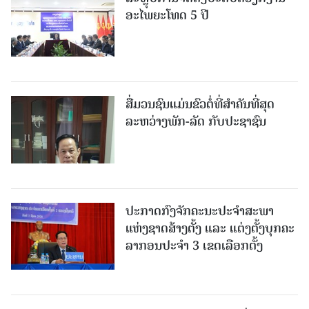
ອະໄພຍະໂທດ 5 ປີ
ສື່ມວນຊົນແມ່ນຂົວຕໍ່ທີ່ສໍາຄັນທີ່ສຸດ
ລະຫວ່າງພັກ-ລັດ ກັບປະຊາຊົນ
ປະກາດກົງຈັກຄະນະປະຈໍາສະພາ
ແຫ່ງຊາດສ້າງຕັ້ງ ແລະ ແຕ່ງຕັ້ງບຸກຄະ
ລາກອນປະຈໍາ 3 ເຂດເລືອກຕັ້ງ