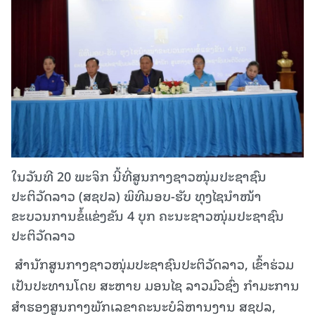
ໃນວັນທີ 20 ພະຈິກ ນີ້ທີ່ສູນກາງຊາວໜຸ່ມປະຊາຊົນ
ປະຕິວັດລາວ (ສຊປລ) ພິທີມອບ-ຮັບ ທຸງໄຊນໍາໜ້າ
ຂະບວນການຂໍ້ແຂ່ງຂັນ 4 ບຸກ ຄະນະຊາວໜຸ່ມປະຊາຊົນ
ປະຕິວັດລາວ
ສໍານັກສູນກາງຊາວໜຸ່ມປະຊາຊົນປະຕິວັດລາວ, ເຂົ້າຮ່ວມ
ເປັນປະທານໂດຍ ສະຫາຍ ມອນໄຊ ລາວມົວຊົ່ງ ກໍາມະການ
ສໍາຮອງສູນກາງພັກເລຂາຄະນະບໍລິຫານງານ ສຊປລ,