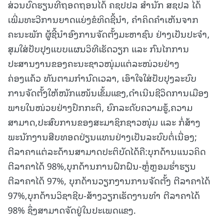
ສ່ວນບົດຮຽນທີ່ຖອດຖອນໄດ້ ຄຊປປລ ສໍານັກ ສຊປລ ໄດ້
ເພີ່ມທະວີການຍາດແຍ່ງຂໍທິດຊີ້ນໍາ, ຄໍາຄິດຄໍາເຫັນຈາກ
ຄະນະພັກ ຜູ້ຊີ້ນໍາອົງການຈັດຕັ້ງມະຫາຊົນ ຢ່າງເປັນປະຈໍາ,
ສຸມໃສ່ປັບປຸງແບບແຜນວິທີເຮັດວຽກ ແລະ ກົນໄກການ
ປະສານງານຂອງຄະນະຊາວໜຸ່ມແຕ່ລະໜ່ວຍຢ່າງ
ຄ່ອງແຄ້ວ ທັນຕາມກໍານົດເວລາ, ເອົາໃຈໃສ່ປັບປຸງລະບົບ
ການຈັດຕັ້ງໃຫ້ໜັກແໜ້ນເຂັ້ມແຂງ,ດໍາເນີນຊີວິດການເມືອງ
ພາຍໃນໜ່ວຍຢ່າງປົກກະຕິ, ຍົກລະດັບຄວາມຮູ້,ຄວາມ
ສາມາດ,ປະສົບການຂອງສະມາຊິກຊາວໜຸ່ມ ແລະ ກໍ່ສ້າງ
ພະນັກງານສືບທອດປ່ຽນແທນຢ່າງເປັນລະບົບຕໍ່ເນື່ອງ;
ຕີລາຄາແຕ່ລະດ້ານສາມາດປະຕິບັດໄດ້ຄື:ບຸກດ້ານແນວຄິດ
ຕີລາຄາໄດ້ 98%,ບຸກດ້ານການຝຶກຝົນ-ຫຼໍ່ຫຼອມຮໍ່າຮຽນ
ຕີລາຄາໄດ້ 97%, ບຸກດ້ານວຽກງານການຈັດຕັ້ງ ຕີລາຄາໄດ້
97%,ບຸກດ້ານວິຊາຊີບ-ສ້າງວຽກເຮັດງານທໍາ ຕີລາຄາໄດ້
98% ຊຶ່ງສາມາດຈັດຢູ່ໃນປະເພດແຂງ.