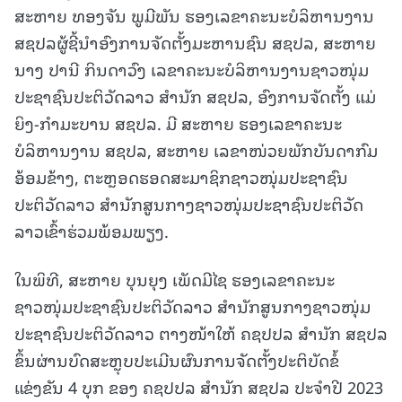
ສະຫາຍ ທອງຈັນ ພູມີພັນ ຮອງເລຂາຄະນະບໍລິຫານງານ
ສຊປລຜູ້ຊີ້ນໍາອົງການຈັດຕັ້ງມະຫານຊົນ ສຊປລ, ສະຫາຍ
ນາງ ປານີ ກິນດາວົງ ເລຂາຄະນະບໍລິຫານງານຊາວໜຸ່ມ
ປະຊາຊົນປະຕິວັດລາວ ສໍານັກ ສຊປລ, ອົງການຈັດຕັ້ງ ແມ່
ຍິງ-ກໍາມະບານ ສຊປລ. ມີ ສະຫາຍ ຮອງເລຂາຄະນະ
ບໍລິຫານງານ ສຊປລ, ສະຫາຍ ເລຂາໜ່ວຍພັກບັນດາກົມ
ອ້ອມຂ້າງ, ຕະຫຼອດຮອດສະມາຊິກຊາວໜຸ່ມປະຊາຊົນ
ປະຕິວັດລາວ ສໍານັກສູນກາງຊາວໜຸ່ມປະຊາຊົນປະຕິວັດ
ລາວເຂົ້າຮ່ວມພ້ອມພຽງ.
ໃນພິທີ, ສະຫາຍ ບຸນຍຸງ ເພັດມີໄຊ ຮອງເລຂາຄະນະ
ຊາວໜຸ່ມປະຊາຊົນປະຕິວັດລາວ ສໍານັກສູນກາງຊາວໜຸ່ມ
ປະຊາຊົນປະຕິວັດລາວ ຕາງໜ້າໃຫ້ ຄຊປປລ ສໍານັກ ສຊປລ
ຂຶ້ນຜ່ານບົດສະຫຼຸບປະເມີນຜົນການຈັດຕັ້ງປະຕິບັດຂໍ້
ແຂ່ງຂັນ 4 ບຸກ ຂອງ ຄຊປປລ ສໍານັກ ສຊປລ ປະຈໍາປີ 2023