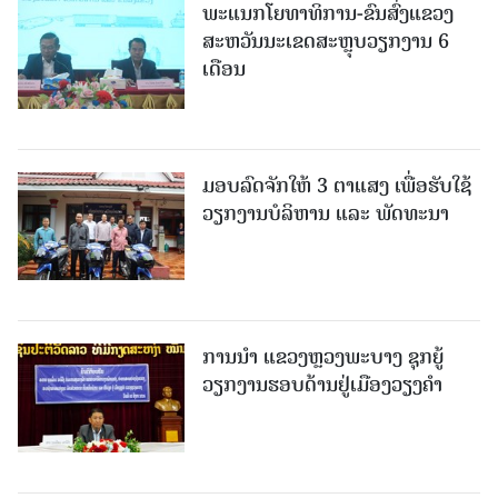
ພະແນກໂຍທາທິການ-ຂົນສົ່ງແຂວງ
ສະຫວັນນະເຂດສະຫຼຸບວຽກງານ 6
ເດືອນ
ມອບລົດຈັກໃຫ້ 3 ຕາແສງ ເພື່ອຮັບໃຊ້
ວຽກງານບໍລິຫານ ແລະ ພັດທະນາ
ການນຳ ແຂວງຫຼວງພະບາງ ຊຸກຍູ້
ວຽກງານຮອບດ້ານຢູ່ເມືອງວຽງຄໍາ