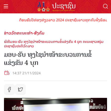
ຕ້ອນຮັບປີທ່ອງທ່ຽວລາວ 2024 ປະຊາຊົນລາວທຸກຄົນຈົ່ງພ້ອມເປັນເຈົ້
ຂ່າວວັດທະນະທຳ-ສັງຄົມ
ພິທີມອບ-ຮັບ ທຸງໄຊນໍາໜ້າຂະບວນການຂໍ້ແຂ່ງຂັນ 4 ບຸກ ຄະນະຊາວໜຸ່ມ
ປະຊາຊົນປະຕິວັດລາວ
ມອບ-ຮັບ ທຸງໄຊນໍາໜ້າຂະບວນການຂໍ້
ແຂ່ງຂັນ 4 ບຸກ
14:37 21/11/2024