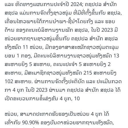
ແລະ ທິດທາງແຜນການປະຈໍາປີ 2024; ຄຊປປລ ສໍານັກ
ສຊປລ ແມ່ນການຈັດຕັ້ງຊາວໜຸ່ມ ທີ່ມີທີ່ຕັ້ງຂຶ້ນກັບ ສຊປລ,
ເຄື່ອນໄຫວພາຍໃຕ້ການນໍາພາ-ຊີ້ນໍາໂດຍກົງ ແລະ ຮອບ
ດ້ານ ຂອງຄະນະບໍລິຫານງານພັກ ສຊປລ, ໃນປີ 2023 ມີ
ໜ່ວຍຮາກຖານຊາວໜຸ່ມຂຶ້ນກັບ ຄຊປປລ ສຳນັກ ສຊປລ
ທັງໝົດ 11 ໜ່ວຍ, ມີກອງອາສາສະໝັກຊາວໜຸ່ມຕະລຸມ
ບອນ 1 ກອງ, ມີຄະນະບໍລິຫານງານຊາວໜຸ່ມທັງໝົດ 13
ສະຫາຍຍິງ 5 ສະຫາຍ, ຄະນະປະຈໍາ 5 ສະຫາຍຍິງ 2
ສະຫາຍ, ມີສະມາຊິກຊາວໜຸ່ມທັງໝົດ 215 ສະຫາຍຍິງ
102 ສະຫາຍ. ຜ່ານການຈັດຕັ້ງປະຕິບັດ ແລະ ປະເມີນກວດ
ກາ 4 ບຸກ ໃນປີ 2023 ຜ່ານມາ ຄຊປປລ ສໍານັກ ສຊປລ ໄດ້
ເປີດຂະບວນການຂໍ້ແຂ່ງຂັນ 4 ບຸກ, 10
ໜ່ວຍ, ສາມາດປະກາດຮັບຮອງເປັນໜ່ວຍ 4 ບຸກ ໄດ້
ເທົ່າກັບ 90.90% ຂອງບັນດາໜ່ວຍຮາກຖານທັງໝົດ,