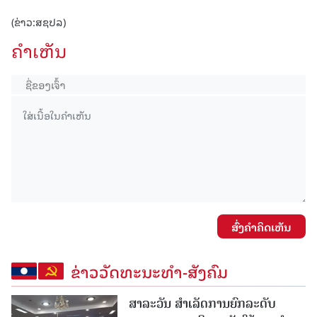
(ຂ່າວ:ສຊປລ)
ຄໍາເຫັນ
ສົ່ງຄໍາຄິດເຫັນ
ຂ່າວວັດທະນະທຳ-ສັງຄົມ
ສາລະວັນ ສໍາເລັດການຍົກລະດັບ