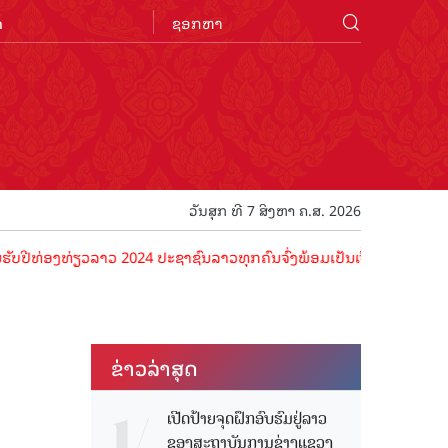
n
ວັນສຸກ ທີ 7 ສິງຫາ ຄ.ສ. 2026
ງທ່ຽວລາວ 2024 ປະຊາຊົນລາວທຸກຄົນຈົ່ງພ້ອມເປັນເຈົ້າພາບທີ່ດີ ຕ້ອນຮັບນັກ
ຂ່າວ​ລ່າ​ສຸດ
ເປີດປ້າຍຈຸດຝຶກອົບຮົມຢູ່ລາວ
ຂອງສະຖາບັນການຊ່າງແຂວງ