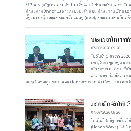
ທີ່ 3 ແຂວງດັ່ງກ່າວຕາມລຳດັບ; ເຂົ້າຮ່ວມມີບັນດາທ່ານເລ
ກໍາມະການປົກຄອງແຂວງ; ຄະນະປະຈໍາ ແລະ ກໍາມະການພັກແຂວງ
ຕັ້ງ, ສະມາຊິກສະພາປະຊາຊົນແຂວງ (ສສຂ); ພະແນກການອ້ອມຂ
ພະແນກໂຍທາທິກ
07/08/2026 09:28
ໃນວັນທີ 6 ສິງຫາ 202
ເຂດ,ໄດ້ສະຫຼຸບສັງເກດຕ
ພັດທະນາ 6 ເດືອນຕົ້ນ
ລາດ ຮອງຫົວໜ້າພະແນກ
ຄອງເມືອງອຸທຸມພອນ ແລະ ບັນດາທ່ານຈາກ 4 ເມືອງ,1 ນະຄອນໄກ
ມອບລົດຈັກໃຫ້ 
07/08/2026 09:26
ໃນວັນທີ 6 ສິງຫານີ້, ທ
(Honda Wave) ໃຫ້ 3 