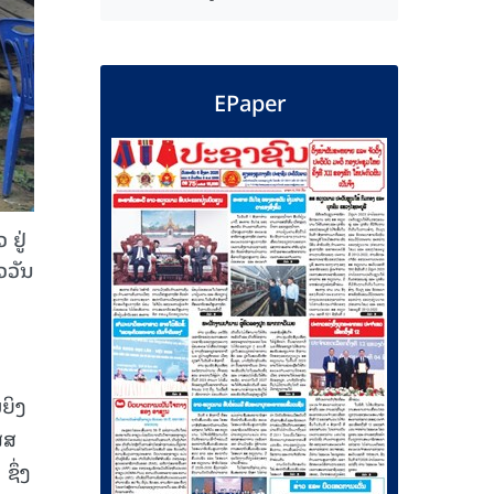
EPaper
ຢູ່
ວວັນ
ຍິງ
ສສ
ຊຶ່ງ