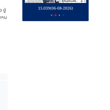
ນ
26)
15.039(06-08-2026)
1
ຢູ່
ນການ