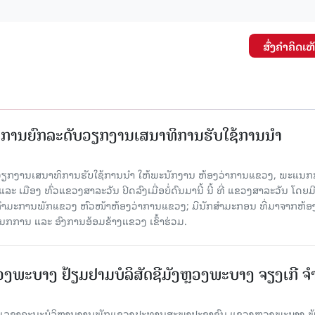
ສົ່ງຄໍາຄິດເຫ
ັດການຍົກລະດັບວຽກງານເສນາທິການຮັບໃຊ້ການນໍາ
ັບວຽກງານເສນາທິການຮັບໃຊ້ການນໍາ ໃຫ້ພະນັກງານ ຫ້ອງວ່າການແຂວງ, ພະແນກ
 ເມືອງ ທົ່ວແຂວງສາລະວັນ ປິດລົງເມື່ອ​ບໍ່​ດົນ​ມາ​ນີ້ ນີ້ ທີ່ ແຂວງສາລະວັນ ໂດຍ​ມ
ກຳມະການພັກແຂວງ ຫົວໜ້າຫ້ອງວ່າການແຂວງ; ມີນັກສຳມະກອນ ທີ່ມາຈາກຫ້ອງ
ກການ ແລະ ອົງການອ້ອມຂ້າງແຂວງ ເຂົ້າຮ່ວມ.
ະບາງ ຢ້ຽມ​ຢາມບໍ​ລິ​ສັດຊີມັງຫຼວງພະບາງ ຈຽງເກີ ຈໍ
ົງ ເລ​ຂາ​ຄະ​ນະ​ບໍ​ລິ​ຫານ​ງານ​ພັກແຂວງປະທານສະພາປະຊາຊົນ ແຂວງຫຼວງພະບາງ 