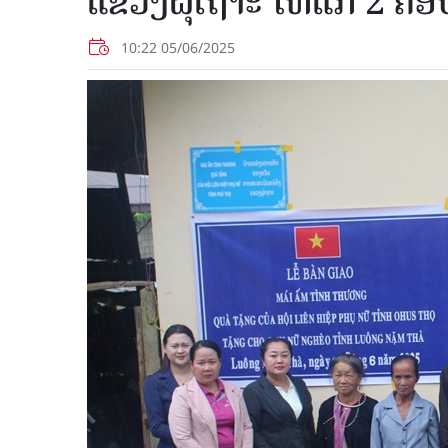
ແຂວງຝຸເຖາະ ໃຫ້ແກ່ 2 ຄອບ
10:22 05/06/2025