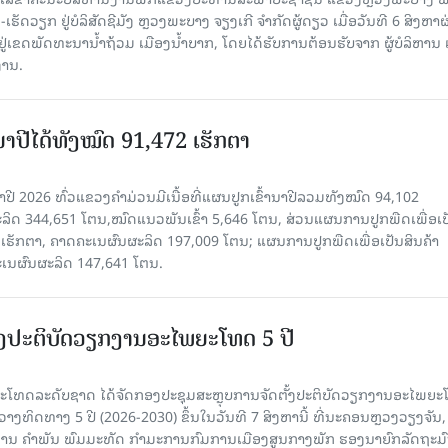
ັດວຽກ ຢູ່ບໍລິສັດຊີມັງ ຫຼວງພະບາງ ຈຽງເກີ ຈໍາກັດຜູ້ດຽວ ເມື່ອ​ວັນ​ທີ 6 ສິງ​ຫາ​ຜ
ຕັ້ງຢູ່ເຂດພັດທະນານ້ຳຖ້ວມ ເມືອງນໍ້າບາກ, ໂດຍໄດ້ຮັບການຕ້ອນຮັບຈາກ ຜູ້ບໍລິຫານ
ານ.
ານາປີໄດ້ທັງໝົດ 91,472 ເຮັກຕາ
າປີ 2026 ທົ່ວແຂວງຄໍາມ່ວນມີເນື້ອທີ່ແຜນປູກເຂົ້ານາປີລວມທັງໝົດ 94,102
ລິດ 344,651 ໂຕນ,ໝົດແນວພັນເຂົ້າ 5,646 ໂຕນ, ສ່ວນແຜນການປູກພືດເພື່ອເປ
ຮັກຕາ, ຄາດຄະເນຜົນຜະລິດ 197,009 ໂຕນ; ແຜນການປູກພືດເພື່ອເປັນສິນຄ້າ
ະເນຜົນຜະລິດ 147,641 ໂຕນ.
ັ້ງປະຕິບັດວຽກງານອະໄພຍະໂທດ 5 ປີ
ທດລະດັບຊາດ ໄດ້ຈັດກອງປະຊຸມສະຫຼຸບການຈັດຕັ້ງປະຕິບັດວຽກງານອະໄພຍ
ວາງທິດທາງ 5 ປີ (2026-2030) ຂຶ້ນໃນວັນທີ 7 ສິງຫານີ້ ທີ່ນະຄອນຫຼວງວຽງຈັນ
ານ ຄໍາພັນ ພົມມະທັດ ກຳມະການກົມການເມືອງສູນກາງພັກ ຮອງນາຍົກລັດຖະມົ