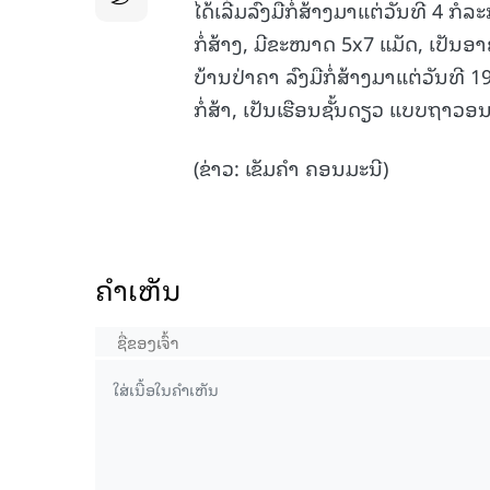
ໄດ້ເລີ່ມລົງມືກໍ່ສ້າງມາແຕ່ວັນທີ 4 ກ
ກໍ່ສ້າງ, ມີຂະໜາດ 5x7 ແມັດ, ເປັນອ
ບ້ານປ່າຄາ ລົງມືກໍ່ສ້າງມາແຕ່ວັນທີ
ກໍ່ສ້າ, ເປັນເຮືອນຊັ້ນດຽວ ແບບຖາວອນ
(ຂ່າວ: ເຂັມຄໍາ ຄອນມະນີ)
ຄໍາເຫັນ