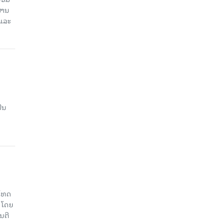
່ານ​
 ແລະ
ັນ
ະໂທດ
, ໂດຍ
ນຕີ