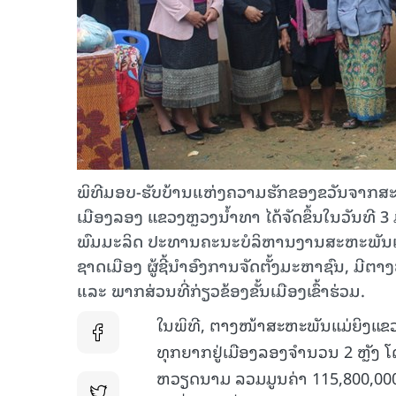
ພິທີມອບ-ຮັບບ້ານແຫ່ງຄວາມຮັກຂອງຂວັນຈາກສະຫ
ເມືອງລອງ ແຂວງຫຼວງນໍ້າທາ ໄດ້ຈັດຂຶ້ນໃນວັນທີ 3 
ພົມມະລິດ ປະທານຄະນະບໍລິຫານງານສະຫະພັນແມ
ຊາດເມືອງ ຜູ້ຊີ້ນໍາອົງການຈັດຕັ້ງມະຫາຊົນ, 
ແລະ ພາກສ່ວນທີ່ກ່ຽວຂ້ອງຂັ້ນເມືອງເຂົ້າຮ່ວມ.
ໃນພິທີ, ຕາງໜ້າສະຫະພັນແມ່ຍິງແຂວ
ທຸກຍາກຢູ່ເມືອງລອງຈໍານວນ 2 ຫຼັງ 
ຫວຽດນາມ ລວມມູນຄ່າ 115,800,000 ກີບ