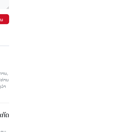
ັນ
ການ,
ີທ່ານ
ວ່າ
າກັດ
ພ້ອມ