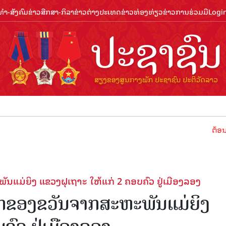
ຳ-ສັງຄົມ
ຂ່າວສືກສາ-ກິລາ
ຂ່າວຕ່າງປະເທດ
ຂ່າວທ່ອງທ່ຽວ
ຂ່າວການຮ່ວມມື
Logi
ຕ້ອນຮັບປີທ່ອ
ແມ່ຍິງ ແຂວງຝຸເຖາະ ໃຫ້ແກ່ 2 ຄອບຄົວ ຢູ່ເມືອງລອງ
ັກຂອງຂວັນຈາກສະຫະພັນແມ່ຍິງ