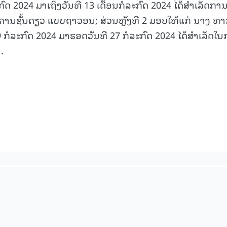
ໍລະກົດ 2024 ມາເຖິງວັນທີ 13 ເດືຶອນກໍລະກົດ 2024 ໄດ້ສໍາເລັດກາ
15.040(07-08-20
າຄານຊັ້ນດຽວ ແບບຖາວອນ; ສ່ວນຫຼັງທີ 2 ມອບໃຫ້ແກ່ ນາງ ທາວ 
 19 ກໍລະກົດ 2024 ມາຮອດວັນທີ 27 ກໍລະກົດ 2024 ໄດ້ສໍາເລັດໃ
.