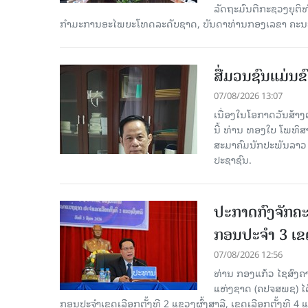
ລັດຖະມົນຕີກະຊວງຍຸຕ
ກໍາມະການອະໄພຍະໂທດລະດັບຊາດ, ບັນດາທ່ານກອງເລຂາ ຄະນະ
ສື່ມວນຊົນແມ່ນຂົ
07/08/2026 13:07
ເນື່ອງໃນໂອກາດວັນສ້າງຕ
ນີ້ ທ່ານ ທອງໃບ ໂພທິ
ສະມາຄົມນັກປະພັນລາວ ໄ
ປະຊາຊົນ.
ປະກາດກົງຈັກຄະ
ກອນປະຈໍາ 3 ເຂດ
07/08/2026 12:56
ທ່ານ ກອງແກ້ວ ໄຊສົ
ແຫ່ງຊາດ (ຄປຈສພຊ) ໄດ
ກອນປະຈໍາເຂດເລືອກຕັ້ງທີ 2 ແຂວງຜົ້ງສາລີ, ເຂດເລືອກຕັ້ງທີ 4