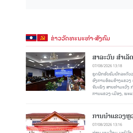
ຂ່າວວັດທະນະທຳ-ສັງຄົມ
ສາລະວັນ ສໍາເລ
07/08/2026 13:18
ຊຸດຝຶກອົບຮົມຍົກລະດ
ອົງການອ້ອມຂ້າງແຂວງ ແລະ
ຈັນເພັງ ສາຍທຳມະວົງ 
ການແຂວງ-ເມືອງ, ພະແນ
ການນຳແຂວງຫຼວງພ
07/08/2026 13:16
ທ່ານ ບຸນເລື່ອມ ມະນີວ