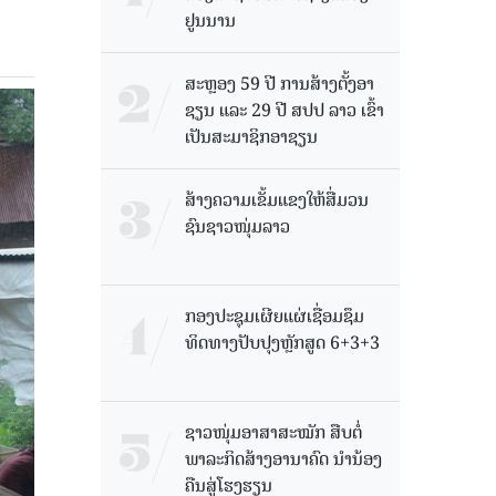
ຢູນນານ
ສະຫຼອງ 59 ປີ ການສ້າງຕັ້ງອາ
ຊຽນ ແລະ 29 ປີ ສປປ ລາວ ເຂົ້າ
ເປັນສະມາຊິກອາຊຽນ
ສ້າງຄວາມເຂັ້ມແຂງໃຫ້ສື່ມວນ
ຊົນຊາວໜຸ່ມລາວ
ກອງປະຊຸມເຜີຍແຜ່ເຊື່ອມຊຶມ
ທິດທາງປັບປຸງຫຼັກສູດ 6+3+3
ຊາວໜຸ່ມອາສາສະໝັກ ສືບຕໍ່
ພາລະກິດສ້າງອານາຄົດ ນໍານ້ອງ
ຄືນສູ່ໂຮງຮຽນ