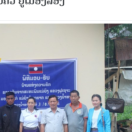
ຄົວ ຢູ່ເມືອງລອງ