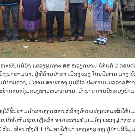
ະພັນແມ່ຍິງ ແຂວງຝຸເຖາະ ສສ ຫວຽດນາມ ໃຫ້ແກ່ 2 ຄອບຄົວ 
ມິຖຸນາຜ່ານມາ, ຢູ່ທີ່ບ້ານປ່າຄາ ເມືອງລອງ ໂດຍມີທ່ານ ນາງ ບົ
່ຍິງແຂວງ, ມີທ່ານ ສາຍທອງ ບຸນວິໄລ ປະທານແນວລາວສ້າງ
ມີຕາງໜ້າຄະນະຄຸ້ມຄອງຊາວຫວຽດນາມ, ອໍານາດການປົກຄອງບ້ານ
ງໄດ້ຂຶ້ນຜ່ານບົດລາຍງານການກໍສ້າງບ້ານແຫ່ງຄວາມຮັກໃຫ້ແມ່
ໂດຍໄດ້ຮັບທຶນຊ່ວຍເຫຼືອລ້າ ຈາກສະຫະພັນແມ່ຍິງ ແຂວງຝຸເຖາະ 
. ເຮືອນຫຼັງທີ 1 ໄດ້ມອບໃຫ້ແກ່ ນາງອາຍຸເກງ ຢູ່ບ້ານສີລິມຸນ 