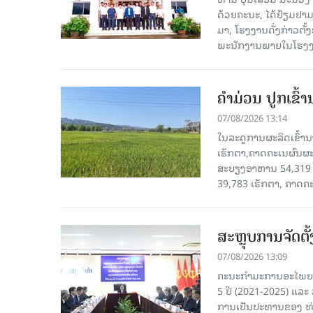
ດ້ວຍຄະນະ, ໄດ້ຢ້ຽມຢາມ-ເຮ
ມາ, ໂຮງ​ງານ​ດັ່ງ​ກ່າວ
ພະນັກງານພາຍໃນໂຮງງ
ຄໍາມ່ວນ ປູກເຂົ້
07/08/2026 13:14
ໃນລະດູການຜະລິດເຂົ້ານ
ເຮັກຕາ,ຄາດຄະເນຜົນຜະ
ສະບຽງອາຫານ 54,319 ເ
39,783 ເຮັກຕາ, ຄາດຄ
ສະຫຼຸບການຈັດຕ
07/08/2026 13:09
ຄະນະກຳມະການອະໄພຍະໂ
5 ປີ (2021-2025) ແລະ 
ການເປັນປະທານຂອງ ທ່