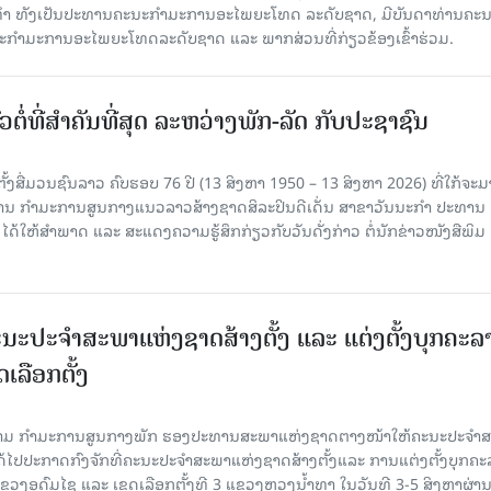
ິທຳ ທັງເປັນປະທານຄະນະກຳມະການອະໄພຍະໂທດ ລະດັບຊາດ, ມີບັນດາທ່ານຄະ
ກຳມະການອະໄພຍະໂທດລະດັບຊາດ ແລະ ພາກສ່ວນທີ່ກ່ຽວຂ້ອງເຂົ້າຮ່ວມ.
ວຕໍ່ທີ່ສໍາຄັນທີ່ສຸດ ລະຫວ່າງພັກ-ລັດ ກັບປະຊາຊົນ
ັ້ງສື່ມວນຊົນລາວ ຄົບຮອບ 76 ປີ (13 ສິງຫາ 1950 – 13 ສິງຫາ 2026) ທີ່ໃກ້ຈະມ
ສານ ກໍາມະການສູນກາງແນວລາວສ້າງຊາດສິລະປິນດີເດັ່ນ ສາຂາວັນນະກໍາ ປະທານ
ດ້ໃຫ້ສໍາພາດ ແລະ ສະແດງຄວາມຮູ້ສຶກກ່ຽວກັບວັນດັ່ງກ່າວ ຕໍ່ນັກຂ່າວໜັງສືພິມ
ນະປະຈໍາສະພາແຫ່ງຊາດສ້າງຕັ້ງ ແລະ ແຕ່ງຕັ້ງບຸກຄະລ
ເລືອກຕັ້ງ
ງຄາມ ກຳມະການສູນກາງພັກ ຮອງປະທານສະພາແຫ່ງຊາດຕາງໜ້າໃຫ້ຄະນະປະຈໍາ
້ໄປປະກາດກົງຈັກທີ່ຄະນະປະຈໍາສະພາແຫ່ງຊາດສ້າງຕັ້ງແລະ ການແຕ່ງຕັ້ງບຸກຄະ
 ແຂວງອຸດົມໄຊ ແລະ ເຂດເລືອກຕັ້ງທີ 3 ແຂວງຫຼວງນ້ຳທາ ໃນວັນທີ 3-5 ສິງຫາຜ່ານ