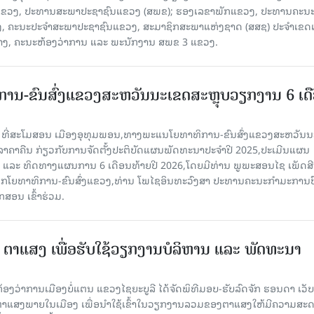
ຂາພັກແຂວງ, ປະທານສະພາປະຊາຊົນແຂວງ (ສພຂ); ຮອງເລຂາພັກແຂວງ, ປະທານຄະນ
, ຄະນະປະຈໍາສະພາປະຊາຊົນແຂວງ, ສະມາຊິກສະພາແຫ່ງຊາດ (ສສຊ) ປະຈໍາເຂດເ
້າງ, ຄະນະຫ້ອງວ່າການ ແລະ ພະນັກງານ ສພຂ 3 ແຂວງ.
ານ-ຂົນສົ່ງແຂວງສະຫວັນນະເຂດສະຫຼຸບວຽກງານ 6 ເດ
6 ທີ່ສະໂມສອນ ເມືອງອຸທຸມພອນ,ທາງພະແນໂຍທາທິການ-ຂົນສົ່ງແຂວງສະຫວັນນ
ີລາຄາຄືນ ກ່ຽວກັບການຈັດຕັ້ງປະຕິບັດແຜນພັດທະນາປະຈໍາປີ 2025,ປະເມີນແຜນ
ປີ ແລະ ທິດທາງແຜນການ 6 ເດືອນທ້າຍປີ 2026,ໂດຍມີທ່ານ ພູພະສອນໄຊ ເພັດສີ
ໂຍທາທິການ-ຂົນສົ່ງແຂວງ,ທ່ານ ໂພໄຊອິນທະວົງສາ ປະທານຄະນະກໍາມະການປ
ສອນ ເຂົ້າຮ່ວມ.
3 ຕາແສງ ເພື່ອຮັບໃຊ້ວຽກງານບໍລິຫານ ແລະ ພັດທະນາ
ີ່ຫ້ອງວ່າການເມືອງບໍ່ແຕນ ແຂວງໄຊຍະບູລີ ໄດ້ຈັດພິທີມອບ-ຮັບລົດຈັກ ຮອນດາ ເວັບ
ຕາແສງພາຍໃນເມືອງ ເພື່ອນໍາໃຊ້ເຂົ້າໃນວຽກງານລວມຂອງຕາແສງໃຫ້ມີຄວາມສະ