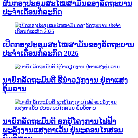
ຜົນກອງປະຊຸມສະໄໝສາມັນຂອງລັດຖະບານ
ປະຈຳເດືອນກໍລະກົດ
ເປີດກອງປະຊຸມສະໄໝສາມັນຂອງລັດຖະບານ
ປະຈໍາເດືອນກໍລະກົດ 2026
ນາຍົກລັດຖະມົນຕີ ຊີ້ນຳວຽກງານ ຢູ່ຕາແສງ
ຕຸ້ມລານ
ນາຍົກລັດຖະມົນຕີ ຊຸກຍູ້ໂຄງການໄຟຟ້າ
ພະລັງງານແສງຕາເວັນ ຢູ່ນະຄອນໄກສອນ