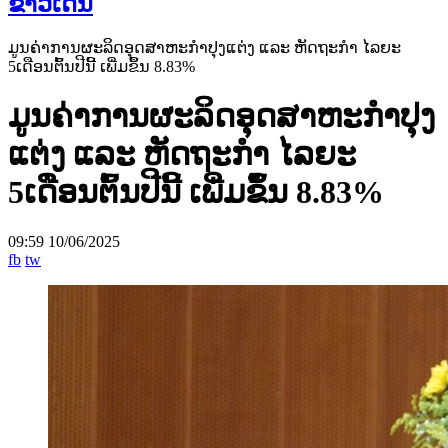
ຂ່າວເດັ່ນ
ມູນຄ່າການຜະລິດອຸດສາຫະກຳປຸງແຕ່ງ ແລະ ຫັດຖະກຳ ໄລຍະ
5ເດືອນຕົ້ນປີນີ້ ເພີ່ມຂຶ້ນ 8.83%
ມູນຄ່າການຜະລິດອຸດສາຫະກຳປຸງ
ແຕ່ງ ແລະ ຫັດຖະກຳ ໄລຍະ
5ເດືອນຕົ້ນປີນີ້ ເພີ່ມຂຶ້ນ 8.83%
09:59 10/06/2025
fb
tw