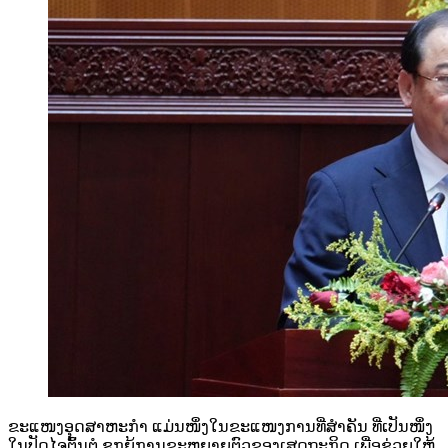
ຂະແໜງອຸດສາຫະກຳ ແມ່ນໜຶ່ງໃນຂະແໜງການທີ່ສຳຄັນ ທີ່ເປັນໜຶ່ງ
ໃນປັດໄຈຕົ້ນຕໍ ຊຸກຍູ້ການຂະຫຍາຍຕົວຂອງເສດຖະກິດ ເພື່ອຊ່ວຍໃຫ້