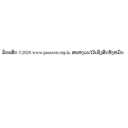
ສຳ​ນັກ​ຂ່າວ​ສານ​ທີ່​ສຳ​ຄັນ​
ຄະນະໂຄສະນາອົບຮົມ​ສູນ​ກາງ​ພັກ
ໜັງສືພິມ ປະ​ຊາ​ຊົນ
ສຳ​ນັກ​ງານ​ທີ່​ສຳ​ຄັນ
ສຳ​ນັກ​ງານ​ປະ​ທານ​ປະ​ເທດ
ລິຂະສິດ ©2026 www.pasaxon.org.la. ສະຫງວນໄວ້ເຊິງສິດທັງຫມົດ