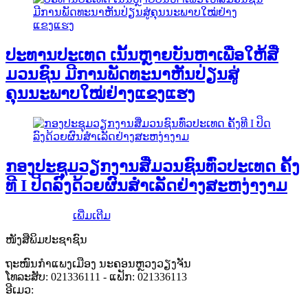
ປະທານປະເທດ ເນັ້ນຫຼາຍບັນຫາເພື່ອໃຫ້ສື່
ມວນຊົນ ມີການພັດທະນາຫັນປ່ຽນສູ່
ຄຸນນະພາບໃໝ່ຢ່າງແຂງແຮງ
ກອງປະຊຸມວຽກງານສື່ມວນຊົນທົ່ວປະເທດ ຄັ້ງ
ທີ I ປິດລົງດ້ວຍຜົນສໍາເລັດຢ່າງສະຫງ່າງາມ
ເພີ່ມເຕີມ
ໜັງສືພິມປະຊາຊົນ
ຖະໜົນກຳແພງເມືອງ ນະຄອນຫຼວງວຽງຈັນ
ໂທລະສັບ: 021336111 - ແຟັກ: 021336113
ອີເມວ:
pasaxonn@yahoo.com