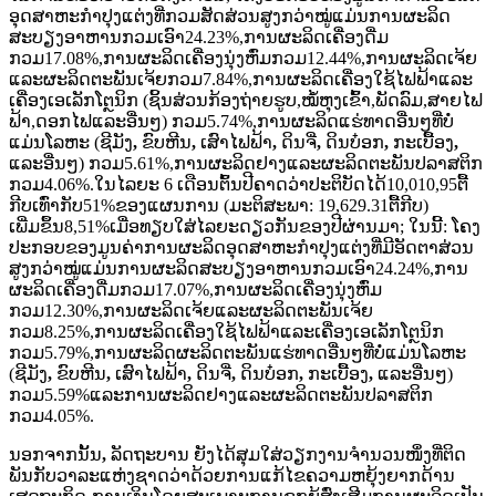
ອຸດສາຫະກໍາປຸງແຕ່ງທີ່ກວມສັດສ່ວນສູງກວ່າໝູ່ແມ່ນການຜະລິດ
ສະບຽງອາຫານກວມເອົາ24.23%,ການຜະລິດເຄື່ອງດື່ມ
ກວມ17.08%,ການຜະລິດເຄື່ອງນຸ່ງຫົ່ມກວມ12.44%,ການຜະລິດເຈ້ຍ
ແລະຜະລິດຕະພັນເຈ້ຍກວມ7.84%,ການຜະລິດເຄື່ອງໃຊ້ໄຟຟ້າແລະ
ເຄື່ອງເອເລັກໂຕຼນິກ (ຊິ້ນສ່ວນກ້ອງຖ່າຍຮູບ,ໝໍ້ຫຸງເຂົ້າ,ພັດລົມ,ສາຍໄຟ
ຟ້າ,ດອກໄຟແລະອື່ນໆ) ກວມ5.74%,ການຜະລິດແຮ່ທາດອື່ນໆທີ່ບໍ່
ແມ່ນໂລຫະ (ຊີມັງ
,
ຂົບຫີນ
,
ເສົາໄຟຟ້າ
,
ດິນຈີ່
,
ດິນບ໋ອກ
,
ກະເບື້ອງ
,
ແລະອື່ນໆ) ກວມ5.61%,ການຜະລິດຢາງແລະຜະລິດຕະພັນປລາສຕິກ
ກວມ4.06%.ໃນໄລຍະ 6 ເດືອນຕົ້ນປີຄາດວ່າປະຕິບັດໄດ້10,010,95ຕື້
ກີບເທົ່າກັບ51%ຂອງແຜນການ (ມະຕິສະພາ: 19,629.31ຕື້ກີບ)
ເພີ່ມຂຶ້ນ8,51%ເມື່ອທຽບໃສ່ໄລຍະດຽວກັນຂອງປີຜ່ານມາ; ໃນນີ້: ໂຄງ
ປະກອບຂອງມູນຄ່າການຜະລິດອຸດສາຫະກໍາປຸງແຕ່ງທີ່ມີອັດຕາສ່ວນ
ສູງກວ່າໝູ່ແມ່ນການຜະລິດສະບຽງອາຫານກວມເອົາ24.24%,ການ
ຜະລິດເຄື່ອງດື່ມກວມ17.07%,ການຜະລິດເຄື່ອງນຸ່ງຫົ່ມ
ກວມ12.30%,ການຜະລິດເຈ້ຍແລະຜະລິດຕະພັນເຈ້ຍ
ກວມ8.25%,ການຜະລິດເຄື່ອງໃຊ້ໄຟຟ້າແລະເຄື່ອງເອເລັກໂຕຼນິກ
ກວມ5.79%,ການຜະລິດຜະລິດຕະພັນແຮ່ທາດອື່ນໆທີ່ບໍ່ແມ່ນໂລຫະ
(ຊີມັງ
,
ຂົບຫີນ
,
ເສົາໄຟຟ້າ
,
ດິນຈີ່
,
ດິນບ໋ອກ
,
ກະເບື້ອງ
,
ແລະອື່ນໆ)
ກວມ5.59%ແລະການຜະລິດຢາງແລະຜະລິດຕະພັນປລາສຕິກ
ກວມ4.05%.
ນອກຈາກນັ້ນ
,
ລັດຖະບານ ຍັງໄດ້ສຸມໃສ່ວຽກງານຈໍານວນໜຶ່ງທີ່ຕິດ
ພັນກັບວາລະແຫ່ງຊາດວ່າດ້ວຍການແກ້ໄຂຄວາມຫຍຸ້ງຍາກດ້ານ