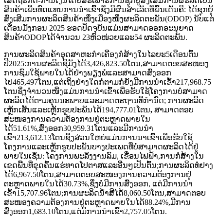
ເສດຖະກິດ-ການເງິນໂດຍສະເພາະການຊຸກຍູ້ສົ່ງເສີມການຜະລິດເປັນ
ສິນຄ້າເພື່ອທົດແທນການນໍາເຂົ້າຊຶ່ງມີຜົນສໍາເລັດທີ່ພົ້ນເດັ່ນຄື: ໄດ້ຊຸກຍູ້
ສົ່ງເສີມການຜະລິດສິນຄ້າໜຶ່ງເມືອງໜຶ່ງຜະລິດຕະພັນ(ODOP) ນັບແຕ່
ເດືອນມັງກອນ 2025 ຮອດປັດຈຸບັນແມ່ນສາມາດອອກອະນຸຍາດ
ສິນຄ້າODOPໄດ້ຈໍານວນ 23ຫົວໜ່ວຍແລະ54 ຜະລິດຕະພັນ.
ການຜະລິດສິນຄ້າອຸດສາຫະກໍາເຄື່ອງກໍ່ສ້າງໃນໄລຍະ5ເດືອນຕົ້ນ
ປີ2025:ການຜະລິດຊີມັງໄດ້3,426,823.50ໂຕນ,ສາມາດຕອບສະໜອງ
ການຊົມໃຊ້ພາຍໃນໄດ້ຢ່າງພຽງພໍແລະສາມາດສົ່ງອອກ
ໄປ465,497ໂຕນ,ແຕ່ເຖິງຢ່າງໃດກໍຕາມກໍຍັງມີການນໍາເຂົ້າ217,968.75
ໂຕນຊຶ່ງຈໍານວນໜື່ງແມ່ນການນໍາເຂົ້າເພື່ອຮັບໃຊ້ໂຄງການບໍ່ສາມາດ
ຜະລິດໄດ້ຕາມຄຸນນະພາບແລະມາດຕະຖານທີ່ກໍານົດ; ການຜະລິດ
ເຫຼັກເສັ້ນແລະເຫຼັກຮູບປະພັນໄດ້194,777.01ໂຕນ
,
ສາມາດຕອບ
ສະໜອງການຄວາມຕ້ອງການຢູ່ຕະຫຼາດພາຍໃນ
ໄດ້51.61%,ສົ່ງອອກ30,959.31ໂຕນແລະມີການນໍາ
ເຂົ້າ213,612.13ໂຕນຊຶ່ງສ່ວນໃຫຍ່ແມ່ນການນາເຂົ້າເພື່ອຮັບໃຊ້
ໂຄງການແລະເຫຼັກຮູບປະພັນບາງປະເພດທີ່ບໍ່ສາມາດຜະລິດໄດ້ຢູ່
ພາຍໃນເຊັ່ນ: ໂຄງການພະລັງງານລົມ, ເຂື່ອນໄຟຟ້າ,ການກໍ່ສ້າງໃນ
ເຂດພື້ນທີ່ຂຸດຄົ້ນແຮ່ທາດໂປຕາສແລະອື່ນໆເປັນຕົ້ນ;ການຜະລິດທໍ່ຢາງ
ໄດ້6,967.50ໂຕນ,ສາມາດຕອບສະໜອງການຄວາມຕ້ອງການຢູ່
ຕະຫຼາດພາຍໃນໄດ້30.73%,ຊຶ່ງບໍ່ມີການສົ່ງອອກ, ແຕ່ມີການນໍາ
ເຂົ້າ15,707.96ໂຕນ;ການຜະລິດນໍ້າສີໄດ້8,060.50ໂຕນ,ສາມາດຕອບ
ສະໜອງຄວາມຕ້ອງການຢູ່ຕະຫຼາດພາຍໃນໄດ້88.24%,ມີການ
ສົ່ງອອກ1,683.10ໂຕນ,ແຕ່ມີການນໍາເຂົ້າ2,757.05ໂຕນ.