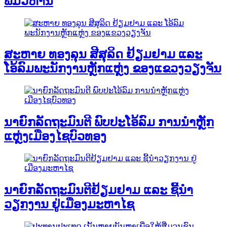
ພົມວິຫານ
ສະຫາຍ ທອງລຸນ ສີສຸລິດ ຢ້ຽມຢາມ ແລະ
ໂອ້ລົມພະນັກງານຫຼັກແຫຼ່ງ ຂອງແຂວງວຽງຈັນ
ນາຍົກລັດຖະມົນຕີ ພົບປະໂອ້ລົມ ການນຳຫຼັກ
ແຫຼ່ງເມືອງໄຊບົວທອງ
ນາຍົກລັດຖະມົນຕີຢ້ຽມຢາມ ແລະ ຊີ້ນຳ
ວຽກງານ ຢູ່ເມືອງມະຫາໄຊ