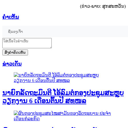
(ຂ່າວ-ພາບ: ສຸກສະຫວັນ)
ຄໍາເຫັນ
ສົ່ງຄໍາຄິດເຫັນ
ຂ່າວເດັ່ນ
ນາຍົກລັດຖະມົນຕີ ໂອ້ລົມຕໍ່ກອງປະຊຸມສະຫຼຸບ
ວຽກງານ 6 ເດືອນຕົ້ນປີ ສທໜລ