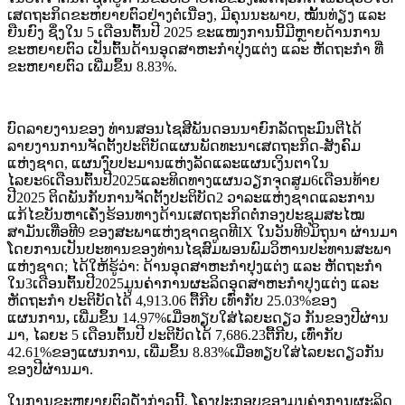
ເສດຖະກິດຂະຫຍາຍຕົວຢ່າງຕໍ່ເນື່ອງ, ມີຄຸນນະພາບ, ໝັ້ນທ່ຽງ ແລະ
ຍືນຍົງ ຊຶ່ງໃນ 5 ເດືອນຕົ້ນປີ 2025 ຂະແໜງການນີ້ມີຫຼາຍດ້ານການ
ຂະຫຍາຍຕົວ ເປັນຕົ້ນດ້ານອຸດສາຫະກຳປຸ່ງແຕ່ງ ແລະ ຫັດຖະກໍາ ທີ່
ຂະຫຍາຍຕົວ ເພີ່ມຂຶ້ນ 8.83%.
ບົດລາຍງານຂອງ ທ່ານສອນໄຊສີພັນດອນນາຍົກລັດຖະມົນຕີໄດ້
ລາຍງານການຈັດຕັ້ງປະຕິບັດແຜນພັດທະນາເສດຖະກິດ-ສັງຄົມ
ແຫ່ງຊາດ, ແຜນງົບປະມານແຫ່ງລັດແລະແຜນເງິນຕາໃນ
ໄລຍະ6ເດືອນຕົ້ນປີ2025ແລະທິດທາງແຜນວຽກຈຸດສູມ6ເດືອນທ້າຍ
ປີ2025 ຕິດພັນກັບການຈັດຕັ້ງປະຕິບັດ2 ວາລະແຫ່ງຊາດແລະການ
ແກ້ໄຂບັນຫາເຄັ່ງຮ້ອນທາງດ້ານເສດຖະກິດຕໍ່ກອງປະຊຸມສະໄໝ
ສາມັນເທື່ອທີ9 ຂອງສະພາແຫ່ງຊາດຊູດທີIX ໃນວັນທີ9ມິຖຸນາ ຜ່ານມາ
ໂດຍການເປັນປະທານຂອງທ່ານໄຊສົມພອນພົມວິຫານປະທານສະພາ
ແຫ່ງຊາດ; ໄດ້ໃຫ້ຮູ້ວ່າ: ດ້ານອຸດສາຫະກໍາປຸງແຕ່ງ ແລະ ຫັດຖະກໍາ
ໃນ3ເດືອນຕົ້ນປີ2025ມູນຄ່າການຜະລິດອຸດສາຫະກໍາປຸງແຕ່ງ ແລະ
ຫັດຖະກໍາ ປະຕິບັດໄດ້ 4,913.06 ຕື້ກີບ ເທົ່າກັບ 25.03%ຂອງ
ແຜນການ
,
ເພີ່ມຂຶ້ນ 14.97%ເມື່ອທຽບໃສ່ໄລຍະດຽວ ກັນຂອງປີຜ່ານ
ມາ, ໄລຍະ 5 ເດືອນຕົ້ນປີ ປະຕິບັດໄດ້ 7,686.23ຕື້ກີບ
,
ເທົ່າກັບ
42.61%ຂອງແຜນການ, ເພີ່ມຂຶ້ນ 8.83%ເມື່ອທຽບໃສ່ໄລຍະດຽວກັນ
ຂອງປີຜ່ານມາ.
ໃນການຂະຫຍາຍຕົວດັ່ງກ່າວນີ້, ໂຄງປະກອບຂອງມູນຄ່າການຜະລິດ