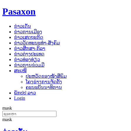
Pasaxon
ຂ່າວເດັ່ນ
ຂ່າວການເມືອງ
ຂ່າວເສດຖະກິດ
ຂ່າວວັດທະນະທຳ-ສັງຄົມ
ຂ່າວສືກສາ-ກິລາ
ຂ່າວຕ່າງປະເທດ
ຂ່າວທ່ອງທ່ຽວ
ຂ່າວການຮ່ວມມື
ສະເໜີ
ປະຫວັດຂອງໜັງສືພິມ
ໂຄງຮ່າງການຈັດຕັ້ງ
ຄະນະບັນນາທິການ
ພັກປປ ລາວ
Login
mask
mask