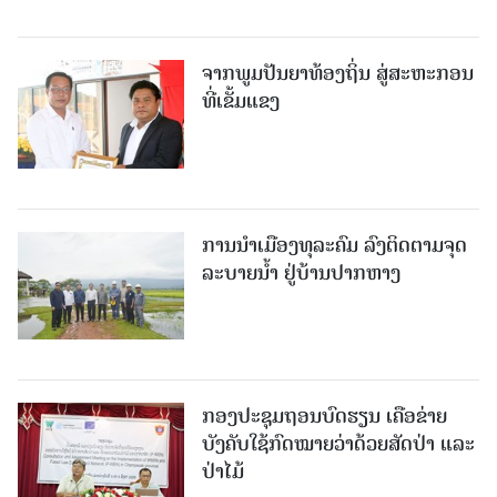
ຈາກພູມປັນຍາທ້ອງຖິ່ນ ສູ່ສະຫະກອນ
ທີ່ເຂັ້ມແຂງ
ການນໍາເມືອງທຸລະຄົມ ລົງຕິດຕາມຈຸດ
ລະບາຍນໍ້າ ຢູ່ບ້ານປາກຫາງ
ກອງປະຊຸມຖອນບົດຮຽນ ເຄືອຂ່າຍ
ບັງຄັບໃຊ້ກົດໝາຍວ່າດ້ວຍສັດປ່າ ແລະ
ປ່າໄມ້