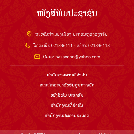
ໜັງສືພິມປະຊາຊົນ
ຖະໜົນກຳແພງເມືອງ ນະຄອນຫຼວງວຽງຈັນ
ໂທລະສັບ: 021336111 - ແຟັກ: 021336113
ອີເມວ:
pasaxonn@yahoo.com
ສຳ​ນັກ​ຂ່າວ​ສານ​ທີ່​ສຳ​ຄັນ​
ຄະນະໂຄສະນາອົບຮົມ​ສູນ​ກາງ​ພັກ
ໜັງສືພິມ ປະ​ຊາ​ຊົນ
ສຳ​ນັກ​ງານ​ທີ່​ສຳ​ຄັນ
ສຳ​ນັກ​ງານ​ປະ​ທານ​ປະ​ເທດ