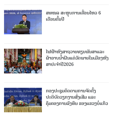
ສທໜລ ສະຫຼຸບການເຄື່ອນໄຫວ 6
ເດືອນຕົ້ນປີ
ໄຟຟ້າຫົງສາຖວາຍທຽນພັນສາແລະ
ຜ້າອາບນໍ້າຝົນແດ່ວັດພາຍໃນເມືອງຫົງ
ສາປະຈໍາປີ2026
ກອງປະຊຸມຕິດຕາມການຈັດຕັ້ງ
ປະຕິບັດວຽກງານສົ່ງເສີມ ແລະ
ຄຸ້ມຄອງການລົງທຶນ ຂອງແຂວງບໍ່ແກ້ວ