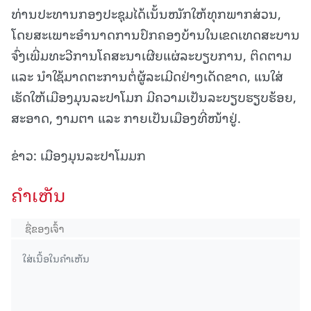
ທ່ານປະທານກອງປະຊຸມໄດ້ເນັ້ນໜັກໃຫ້ທຸກພາກສ່ວນ,
ໂດຍສະເພາະອຳນາດການປົກຄອງບ້ານໃນເຂດເທດສະບານ
ຈົ່ງເພີ່ມທະວີການໂຄສະນາເຜີຍແຜ່ລະບຽບການ, ຕິດຕາມ
ແລະ ນຳໃຊ້ມາດຕະການຕໍ່ຜູ້ລະເມີດຢ່າງເດັດຂາດ, ແນໃສ່
ເຮັດໃຫ້ເມືອງມຸນລະປາໂມກ ມີຄວາມເປັນລະບຽບຮຽບຮ້ອຍ,
ສະອາດ, ງາມຕາ ແລະ ກາຍເປັນເມືອງທີ່ໜ້າຢູ່.
ຂ່າວ: ເມືອງມຸນລະປາໂມມກ
ຄໍາເຫັນ