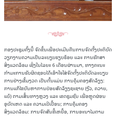
ກອງປະຊຸມຄັ້ງນີ້ ຈັດຂຶ້ນເພື່ອປະເມີນຄືນການຈັດຕັ້ງປະຕິບັດ
ວຽກງານຄວາມເປັນລະບຽບຮຽບຮ້ອຍ ແລະ ການຮັກສາ
ສິ່ງແວດລ້ອມ ເຊິ່ງໃນໄລຍະ 6 ເດືອນຜ່ານມາ, ທາງຄະນະ
ກຳມະການຮັບຜິດຊອບໄດ້ເອົາໃຈໃສ່ຈັດຕັ້ງປະຕິບັດລະບຽບ
ການຢ່າງເຂັ້ມງວດ ເປັນຕົ້ນແມ່ນ ການຄຸ້ມຄອງສັດລ້ຽງ:
ການແກ້ໄຂບັນຫາການປ່ອຍສັດລ້ຽງຊະຊາຍ (ງົວ, ຄວາຍ,
ແບ້) ຕາມເສັ້ນທາງຫຼວງ ແລະ ເຂດຊຸມຊົນ ເພື່ອຫຼຸດຜ່ອນ
ອຸບັດເຫດ ແລະ ຄວາມເປິເປື້ອນ; ການຄຸ້ມຄອງ
ສິ່ງແວດລ້ອມ: ການຈັດສັນຂີ້ເຫຍື້ອ, ການອະນາໄມຕາມ