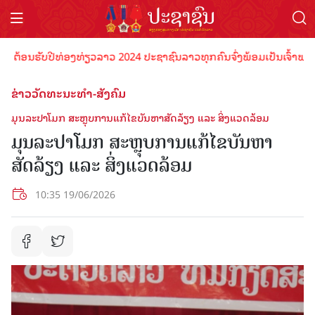
ນຮັບປີທ່ອງທ່ຽວລາວ 2024 ປະຊາຊົນລາວທຸກຄົນຈົ່ງພ້ອມເປັນເຈົ້າພາບທີ່ດີ 
ຂ່າວວັດທະນະທຳ-ສັງຄົມ
ມຸນລະປາໂມກ ສະຫຼຸບການແກ້ໄຂບັນຫາສັດລ້ຽງ ແລະ ສິ່ງແວດລ້ອມ
ມຸນລະປາໂມກ ສະຫຼຸບການແກ້ໄຂບັນຫາ
ສັດລ້ຽງ ແລະ ສິ່ງແວດລ້ອມ
10:35 19/06/2026