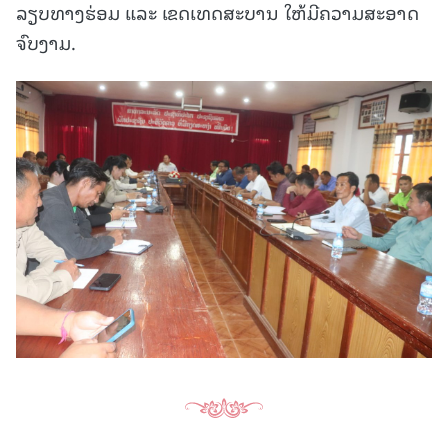
ລຽບທາງຮ່ອມ ແລະ ເຂດເທດສະບານ ໃຫ້ມີຄວາມສະອາດ
ຈົບງາມ.