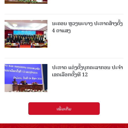
ນະຄອນ ຫຼວງພະບາງ ປະ​ກາດ​ສ້າງ​ຕັ້ງ
4 ຕາແສງ
ປະກາດ ແຕ່ງຕັ້ງບຸກຄະລາກອນ ປະຈໍາ
ເຂດເລືອກຕັ້ງທີ 12
ເພີ່ມເຕີມ