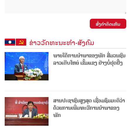
ສົ່ງຄໍາຄິດເຫັນ
ຂ່າວວັດທະນະທຳ-ສັງຄົມ
ພາຍໃຕ້ການນໍາພາຂອງພັກ ສື່ມວນຊົນ
ລາວເຕີບໃຫຍ່ ເຂັ້ມແຂງ ຢ່າງບໍ່ຢຸດຢັ້ງ
ສານປະຊາຊົນສູງສຸດ ເຊື່ອມຊຶມມະຕິວ່າ
ດ້ວຍການເພີ່ມທະວີການນຳພາຂອງ
ພັກ