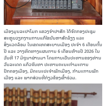
ເມືອງມຸນລະປາໂມກ ແຂວງຈຳປາສັກ ໄດ້ຈັດກອງປະຊຸມ
ສະຫຼຸບວຽກງານການແກ້ໄຂບັນຫາສັດລ້ຽງ ແລະ
ສິ່ງແວດລ້ອມ ໃນເຂດເທດສະບານເມືອງ ປະຈຳ 6 ເດືອນຕົ້ນ
ປີ ແລະ ວາງທິດທາງແຜນການ 6 ເດືອນທ້າຍປີ 2026 ໃນ​
ວັນ​ທີ 17 ມິ​ຖຸ​ນາ​ຜ່ານ​ມາ ໂດຍການເປັນປະທານຂອງທ່ານ
ວັນລະເດດ ແກ້ວຈັນທາ ປະທານຄະນະກຳມະການ
ປົກຄອງເມືອງ, ມີຄະນະປະຈໍາພັກເມືອງ, ກຳມະການພັກ
ເມືອງ ແລະ ພາກສ່ວນທີ່ກ່ຽວຂ້ອງເຂົ້າຮ່ວມ.