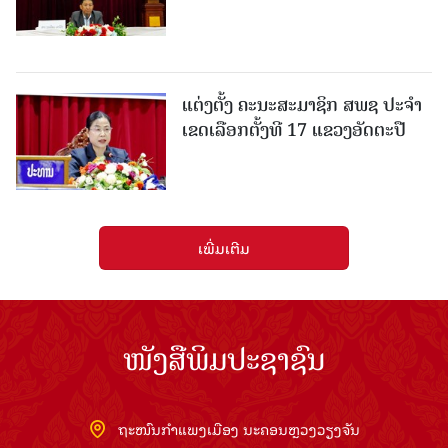
ແຕ່ງຕັ້ງ ຄະນະສະມາຊິກ ສພຊ ປະຈຳ
ເຂດເລືອກຕັ້ງທີ 17 ແຂວງອັດຕະປື
ເພີ່ມເຕີມ
ໜັງສືພິມປະຊາຊົນ
ຖະໜົນກຳແພງເມືອງ ນະຄອນຫຼວງວຽງຈັນ