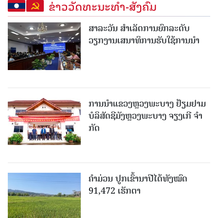
ຂ່າວວັດທະນະທຳ-ສັງຄົມ
ສາລະວັນ ສໍາເລັດການຍົກລະດັບ
ວຽກງານເສນາທິການຮັບໃຊ້ການນໍາ
ການນຳແຂວງຫຼວງພະບາງ ຢ້ຽມ​ຢາມ
ບໍ​ລິ​ສັດຊີມັງຫຼວງພະບາງ ຈຽງເກີ ຈໍາ
ກັດ
ຄໍາມ່ວນ ປູກເຂົ້ານາປີໄດ້ທັງໝົດ
91,472 ເຮັກຕາ