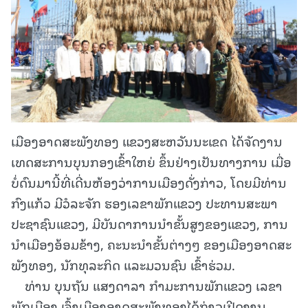
ເມືອງອາດສະພັງທອງ ແຂວງສະຫວັນນະເຂດ ໄດ້ຈັດງານ
ເທດສະການບຸນກອງເຂົ້າໃຫຍ່ ຂຶ້ນຢ່າງເປັນທາງການ ເມື່ອ
ບໍ່ດົນມານີ້ທີ່ເດີ່ນຫ້ອງວ່າການເມືອງດັ່ງກ່າວ, ໂດຍມີທ່ານ
ກົງແກ້ວ ມີວໍລະຈັກ ຮອງເລຂາພັກແຂວງ ປະທານສະພາ
ປະຊາຊົນແຂວງ, ມີບັນດາການນຳຂັ້ນສູງຂອງແຂວງ, ການ
ນຳເມືອງອ້ອມຂ້າງ, ຄະນະນຳຂັ້ນຕ່າງໆ ຂອງເມືອງອາດສະ
ພັງທອງ, ນັກທຸລະກິດ ແລະມວນຊົນ ເຂົ້າຮ່ວມ.
ທ່ານ ບຸນຖັນ ແສງດາລາ ກໍາມະການພັກແຂວງ ເລຂາ
ພັກເມືອງ ເຈົ້າເມືອງອາດສະພັງທອງໄດ້ກ່າວເປີດງານ