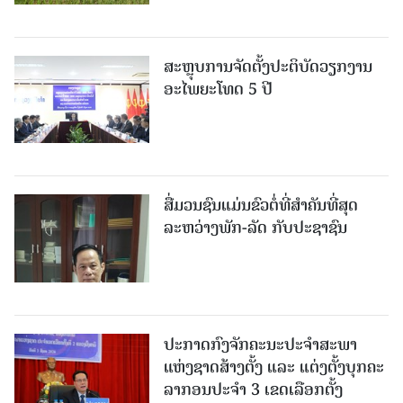
ສະຫຼຸບການຈັດຕັ້ງປະຕິບັດວຽກງານ
ອະໄພຍະໂທດ 5 ປີ
ສື່ມວນຊົນແມ່ນຂົວຕໍ່ທີ່ສໍາຄັນທີ່ສຸດ
ລະຫວ່າງພັກ-ລັດ ກັບປະຊາຊົນ
ປະກາດກົງຈັກຄະນະປະຈໍາສະພາ
ແຫ່ງຊາດສ້າງຕັ້ງ ແລະ ແຕ່ງຕັ້ງບຸກຄະ
ລາກອນປະຈໍາ 3 ເຂດເລືອກຕັ້ງ