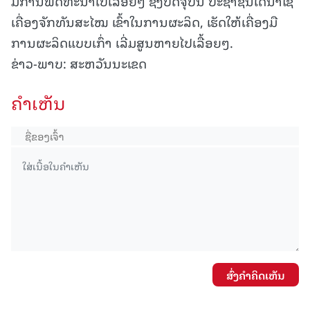
ມີການພັດທະນາໄປເລື້ອຍໆ ຊຶ່ງປັດຈຸບັນ ປະຊາຊົນໄດ້ນຳໃຊ້
ເຄື່ອງຈັກທັນສະໄໝ ເຂົ້າໃນການຜະລິດ, ເຮັດໃຫ້ເຄື່ອງມື
ການຜະລິດແບບເກົ່າ ເລີ່ມສູນຫາຍໄປເລື້ອຍໆ.
ຂ່າວ-ພາບ: ສະຫວັນນະເຂດ
ຄໍາເຫັນ
ສົ່ງຄໍາຄິດເຫັນ