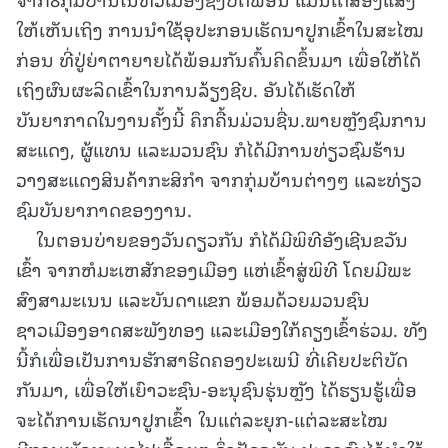
ໃຫ້ເຫັນເຖິງ ການນຳໃຊ້ອຸປະກອນເຮັດນາປູກເຂົ້າໃນສະໄໝ
ກ່ອນ ທີ່ປູ່ຍ່າຕາຍາຍໄດ້ພ້ອມກັນຄົ້ນຄິດຂຶ້ນມາ ເພື່ອໃຫ້ໄດ້
ເຖິງຜົນຜະລິດເຂົ້າໃນການລ້ຽງຊີບ. ອັນໄດ້ເຮັດໃຫ້
ບັນຍາກາດໃນງານຄັ້ງນີ້ ຄຶກຄື້ນມ່ວນຊື່ນ.ພາຍຫຼັງຊົມການ
ສະແດງ, ຜູ້ແທນ ແລະມວນຊົນ ກໍໄດ້ມີການທ່ຽວຊົມຮ້ານ
ວາງສະແດງສິນຄ້າກະສິກຳ ຈາກກຸ່ມບ້ານຕ່າງໆ ແລະທ່ຽວ
ຊົມບັນຍາກາດຂອງງານ.
ໃນຕອນບ່າຍຂອງວັນດຽວກັນ ກໍໄດ້ມີພິທີອັງເຊີນຂວັນ
ເຂົ້າ ຈາກຫໍມະເຫສັກຂອງເມືອງ ແຫ່ເຂົ້າສູ່ພິທີ ໂດຍມີພະ
ສົງສາມະເນນ ແລະບັນດາແຂກ ພ້ອມດ້ວຍມວນຊົນ
ຊາວເມືອງອາດສະພັງທອງ ແລະເມືອງໃກ້ຄຽງເຂົ້າຮ່ວມ. ທັງ
ນີ້ກໍເພື່ອເປັນການຮັກສາຮີດຄອງປະເພນີ ທີ່ເຄີຍປະຕິບັດ
ກັນມາ, ເພື່ອໃຫ້ເຍົາວະຊົນ-ອະນຸຊົນຮຸ່ນຫຼັງ ໄດ້ຮຽນຮູ້ເພື່ອ
ຈະໄດ້ການເຮັດນາປູກເຂົ້າ ໃນແຕ່ລະຍຸກ-ແຕ່ລະສະໄໝ