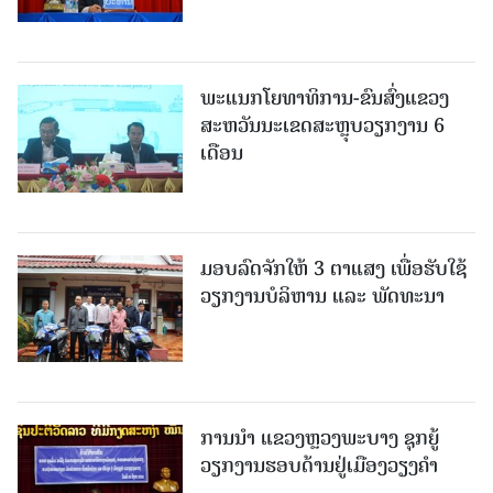
ພະແນກໂຍທາທິການ-ຂົນສົ່ງແຂວງ
ສະຫວັນນະເຂດສະຫຼຸບວຽກງານ 6
ເດືອນ
ມອບລົດຈັກໃຫ້ 3 ຕາແສງ ເພື່ອຮັບໃຊ້
ວຽກງານບໍລິຫານ ແລະ ພັດທະນາ
ການນຳ ແຂວງຫຼວງພະບາງ ຊຸກຍູ້
ວຽກງານຮອບດ້ານຢູ່ເມືອງວຽງຄໍາ