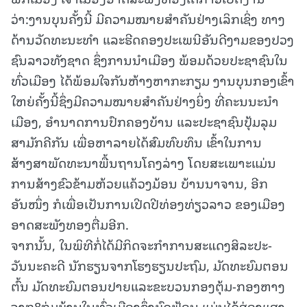
ວ່າ:ງານບຸນຄັ້ງນີ້ ມີຄວາມໝາຍສໍາຄັນຢ່າງເລິກເຊິ່ງ ທາງ
ດ້ານວັດທະນະທໍາ ແລະຮີດຄອງປະເພນີອັນດີງາມຂອງປວງ
ຊົນລາວທັງຊາດ ຊຶ່ງການນໍາເມືອງ ພ້ອມດ້ວຍປະຊາຊົນໃນ
ທົ່ວເມືອງ ໄດ້ພ້ອມໃຈກັນຫ້າງຫາກະກຽມ ງານບຸນກອງເຂົ້າ
ໃຫຍ່ຄັ້ງນີ້ຊຶ່ງມີຄວາມໝາຍສໍາຄັນຢ່າງຍິ່ງ ທີ່ຄະນນະນໍາ
ເມືອງ, ອໍານາດການປົກຄອງບ້ານ ແລະປະຊາຊົນປຸ້ມລຸມ
ສາມັກຄີກັນ ເພື່ອຫາລາຍໄດ້ສົມທົບທຶນ ເຂົ້າໃນການ
ສ້າງສາພັດທະນາພື້ນຖານໂຄງລ່າງ ໂດຍສະເພາະແມ່ນ
ການສ້າງຂົວຂ້າມຫ້ວຍແຄ້ວງມ້ອນ ບ້ານນາຈານ, ອີກ
ອັນໜຶ່ງ ກໍເພື່ອເປັນການເປີດປີທ່ອງທ່ຽວລາວ ຂອງເມືອງ
ອາດສະພັງທອງຕື່ມອີກ.
ຈາກນັ້ນ, ໃນພິທີກໍ່ໄດ້ມີກິດຈະກໍາການສະແດງສິລະປະ-
ວັນນະຄະດີ ນັກຮຽນຈາກໂຮງຮຽນປະຖົມ, ມັດທະຍົມຕອນ
ຕົ້ນ ມັດທະຍົມຕອນປາຍແລະຂະບວນກອງຕຸ້ມ-ກອງຫາງ
ຈາກ8ກຸ່ມບ້ານໃນທົ່ວເມືອງຊຶ່ງບົດຟ້ອນ ແມ່ນໄດ້ສ່ອງແສງ