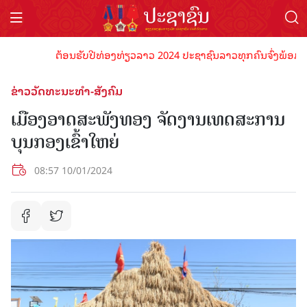
ຕ້ອນຮັບປີທ່ອງທ່ຽວລາວ 2024 ປະຊາຊົນລາວທຸກຄົນຈົ່ງພ້ອມເປັນເຈົ
ຂ່າວວັດທະນະທຳ-ສັງຄົມ
ເມືອງອາດສະພັງທອງ ຈັດງານເທດສະການ
ບຸນກອງເຂົ້າໃຫຍ່
08:57 10/01/2024