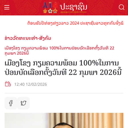
ຕ້ອນຮັບປີທ່ອງທ່ຽວລາວ 2024 ປະຊາຊົນລາວທຸກຄົນຈົ່ງພ້ອມເປັນເ
ຂ່າວວັດທະນະທຳ-ສັງຄົມ
ເມືອງໂຂງ ກຽມຄວາມພ້ອມ 100%ໃນການປ່ອນບັດເລືອກຕັ້ງວັນທີ 22
ກຸມພາ 2026ນີ້
ເມືອງໂຂງ ກຽມຄວາມພ້ອມ 100%ໃນການ
ປ່ອນບັດເລືອກຕັ້ງວັນທີ 22 ກຸມພາ 2026ນີ້
12:40 12/02/2026