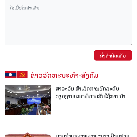
ສົ່ງຄໍາຄິດເຫັນ
ຂ່າວວັດທະນະທຳ-ສັງຄົມ
ສາລະວັນ ສໍາເລັດການຍົກລະດັບ
ວຽກງານເສນາທິການຮັບໃຊ້ການນໍາ
ການນຳແຂວງຫຼວງພະບາງ ຢ້ຽມ​ຢາມ