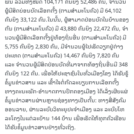
ພົນ ລວມທັງໝົດ 104,171 ຄົນຍິງ 52,486 ຄົນ, ຈໍານວນ
ຜູ້ມີສິດບ່ອນບັດເລືອກຕັ້ງ (ຕາມສໍາມະໂນຄົວ) ມີ 64,102
ຄົນຍິງ 33,122 ຄົນ.ໃນນັ້ນ, ຜູ້ສາມາດປ່ອນບັດໃນບ້ານຂອງ
ຕົນ (ຕາມສໍາມະໂນຄົວ) ມີ 43,880 ຄົນຍິງ 22,472 ຄົນ, ຈໍາ
ນວນຜູ້ມີສິດເລືອກຕັ້ງຢູ່ທ້ອງຖິ່ນອື່ນ (ຕາມສໍາມະໂນຄົວ) ມີ
5,755 ຄົນຍິງ 2,830 ຄົນ, ມີຈໍານວນຜູ້ໄປເຮັດວຽກຢູ່ຕ່າງ
ປະເທດ (ຕາມສໍາມະໂນຄົວ) 14,467 ຄົນຍິງ 7,820 ຄົນ
ແລະ ຈໍານວນຜູ້ມີສິດປ່ອນບັດທີ່ມາຈາກທ້ອງຖິ່ນອື່ນມີ 348
ຄົນຍິງ 122 ຄົນ. ເພື່ອໃຫ້ປະຊາຊົນໃນທົ່ວເມືອງໂຂງ ໄດ້ຮັບຮູ້
ຂໍ້ມູນຂ່າວສານ ແລະ ເຂົ້າໃຈຕໍ່ກົດລະບຽບການເລືອກຕັ້ງ
ທາງຄະນະພັກ-ອຳນາດການປົກຄອງເມືອງ ໄດ້ເລັ່ງເຜີຍແຜ່
ຂໍ້ມູນຂ່າວສານຜ່ານຫຼາຍຊ່ອງທາງເປັນຕົ້ນ: ທາງສື່ສັງຄົມ
ອອນລາຍ, ຜ່ານລະບົບວິທະຍຸປະຈຳເມືອງ ແລະ ລະບົບໂທ
ລະໂຄງໃນແຕ່ລະບ້ານ 144 ບ້ານ ເພື່ອເຮັດໃຫ້ທຸກຄົວເຮືອນ
ໄດ້ຮັບຂໍ້ມູນຂ່າວສານຢ່າງທົ່ວເຖິງ.