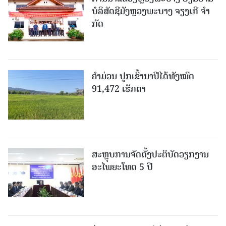
ບໍ​ລິ​ສັດຊີມັງຫຼວງພະບາງ ຈຽງເກີ ຈໍາ
ກັດ
ຄໍາມ່ວນ ປູກເຂົ້ານາປີໄດ້ທັງໝົດ
91,472 ເຮັກຕາ
ສະຫຼຸບການຈັດຕັ້ງປະຕິບັດວຽກງານ
ອະໄພຍະໂທດ 5 ປີ