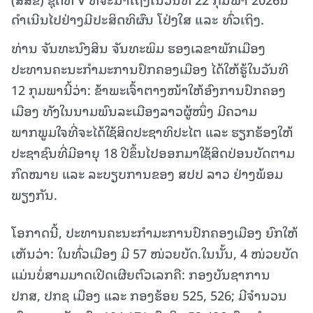
ດຳເນີນໄປຢ່າງມີປະສິດທິຜົນ ໂປ່ງໃສ ແລະ ທົ່ວເຖິງ.
ທ່ານ ຈັນທະນົງສິນ ຈັນທະພິມ ຮອງເລຂາພັກເມືອງ
ປະທານຄະນະກຳມະການປົກຄອງເມືອງ ໄດ້ໃຫ້ຮູ້ໃນວັນທີ
12 ກຸມພານີ້ວ່າ: ຂ້າພະເຈົ້າຕາງໜ້າໃຫ້ອົງການປົກຄອງ
ເມືອງ ທັງໃນນາມພົນລະເມືອງລາວຜູ້ໜຶ່ງ ມີຄວາມ
ພາກພູມໃຈທີ່ຈະໄດ້ໃຊ້ສິດປະຊາທິປະໄຕ ແລະ ຮຽກຮ້ອງໃຫ້
ປະຊາຊົນທີ່ມີອາຍຸ 18 ປີຂຶ້ນໄປອອກມາໃຊ້ສິດປ່ອນບັດຕາມ
ກົດໝາຍ ແລະ ລະບຽບການຂອງ ສປປ ລາວ ຢ່າງພ້ອມ
ພຽງກັນ.
ໂອກາດນີ້, ປະທານຄະນະກຳມະການປົກຄອງເມືອງ ຍົກໃຫ້
ເຫັນວ່າ: ໃນທົ່ວເມືອງ ມີ 57 ໜ່ວຍບັດ.ໃນນັ້ນ, 4 ໜ່ວຍບັດ
ແມ່ນບໍ່ສາມມາດເປີດເຜີຍຕົວເລກຄື: ກອງບັນຊາການ
ປກສ, ປກຊ ເມືອງ ແລະ ກອງຮ້ອຍ 525, 526; ມີຈໍານວນ