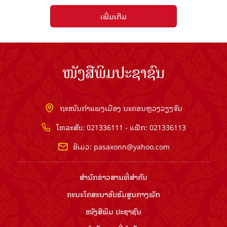
ເພີ່ມເຕີມ
ໜັງສືພິມປະຊາຊົນ
ຖະໜົນກຳແພງເມືອງ ນະຄອນຫຼວງວຽງຈັນ
ໂທລະສັບ: 021336111 - ແຟັກ: 021336113
ອີເມວ:
pasaxonn@yahoo.com
ສຳ​ນັກ​ຂ່າວ​ສານ​ທີ່​ສຳ​ຄັນ​
ຄະນະໂຄສະນາອົບຮົມ​ສູນ​ກາງ​ພັກ
ໜັງສືພິມ ປະ​ຊາ​ຊົນ