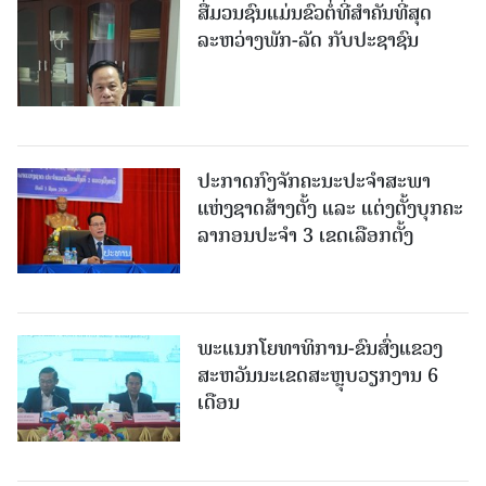
ສື່ມວນຊົນແມ່ນຂົວຕໍ່ທີ່ສໍາຄັນທີ່ສຸດ
ລະຫວ່າງພັກ-ລັດ ກັບປະຊາຊົນ
ປະກາດກົງຈັກຄະນະປະຈໍາສະພາ
ແຫ່ງຊາດສ້າງຕັ້ງ ແລະ ແຕ່ງຕັ້ງບຸກຄະ
ລາກອນປະຈໍາ 3 ເຂດເລືອກຕັ້ງ
ພະແນກໂຍທາທິການ-ຂົນສົ່ງແຂວງ
ສະຫວັນນະເຂດສະຫຼຸບວຽກງານ 6
ເດືອນ