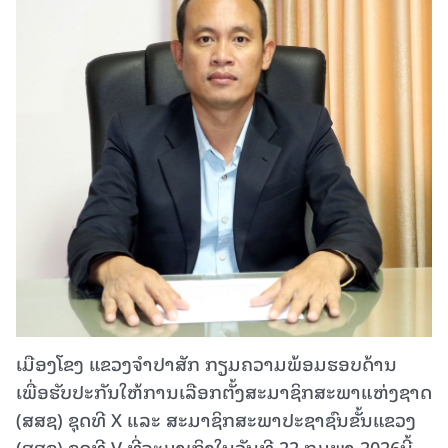
ເມືອງໂຂງ ແຂວງຈຳປາສັກ ກຽມຄວາມພ້ອມຮອບດ້ານ
ເພື່ອຮັບປະກັນໃຫ້ການເລືອກຕັ້ງສະມາຊິກສະພາແຫ່ງຊາດ
(ສສຊ) ຊຸດທີ X ແລະ ສະມາຊິກສະພາປະຊາຊົນຂັ້ນແຂວງ
(ສສຂ) ຊຸດທີ V ທີ່ຈະມາເຖິງໃນວັນທີ 22 ກຸມພາ 2026ນີ້