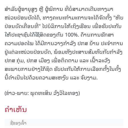
ສໍາລັບຜູ້ອາຍຸສູງ ຫຼື ຜູ້ພິການ ທີ່ບໍ່ສາມາດເດີນທາງມາ
ໜ່ວຍປ່ອນບັດໄດ້, ທາງຄະນະກຳມະການຈະໄດ້ຈັດຕັ້ງ "ຫີບ
ປ່ອນບັດເຄື່ອນທີ່" ໄປບໍລິການໃຫ້ເຖິງເຮືອນ ເພື່ອຮັບປະກັນ
ໃຫ້ປະຊາຊົນໄດ້ໃຊ້ສິດຂອງຕົນ 100%. ດ້ານການຮັກສາ
ຄວາມປອດໄພ ໄດ້ມີການວາງກຳລັງ ປກສ ບ້ານ ປະຈຳການ
ຢູ່ແຕ່ລະໜ່ວຍປ່ອນບັດ, ພ້ອມທັງປະສານສົມທົບກັບກຳລັງ
ປກສ ກຸ່ມ, ປກສ ເມືອງ ເພື່ອຕິດຕາມ ແລະ ເຝົ້າລະວັງ
ສະພາບການຢ່າງໃກ້ຊິດ ຮັບປະກັນໃຫ້ການເລືອກຕັ້ງໃນຄັ້ງ
ນີ້ດຳເນີນໄປດ້ວຍຄວາມສະຫງົບ ແລະ ຈົບງາມ.
(ຂ່າວ-ພາບ: ພຸດທະສິນ ວົງວິໄລທອງ)
ຄໍາເຫັນ