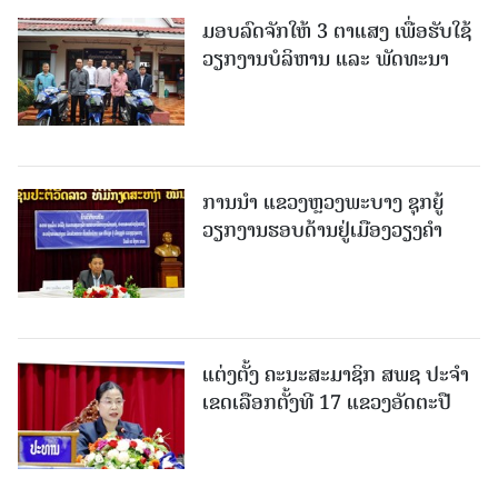
ມອບລົດຈັກໃຫ້ 3 ຕາແສງ ເພື່ອຮັບໃຊ້
ວຽກງານບໍລິຫານ ແລະ ພັດທະນາ
ການນຳ ແຂວງຫຼວງພະບາງ ຊຸກຍູ້
ວຽກງານຮອບດ້ານຢູ່ເມືອງວຽງຄໍາ
ແຕ່ງຕັ້ງ ຄະນະສະມາຊິກ ສພຊ ປະຈຳ
ເຂດເລືອກຕັ້ງທີ 17 ແຂວງອັດຕະປື