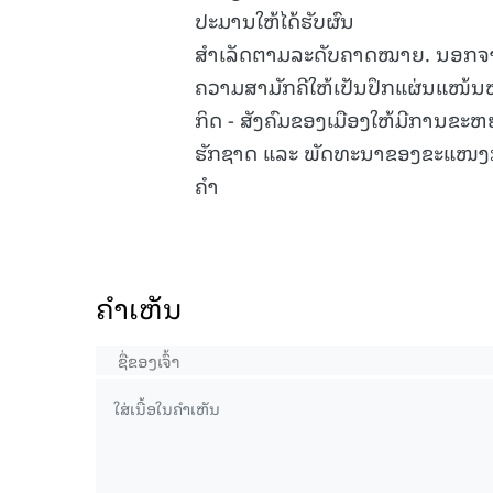
ປະມານໃຫ້ໄດ້ຮັບຜົນ
ສຳເລັດຕາມລະດັບຄາດໝາຍ. ນອກຈາກນັ
ຄວາມສາມັກຄີໃຫ້ເປັນປຶກແຜ່ນແໜ້
ກິດ - ສັງຄົມຂອງເມືອງໃຫ້ມີການຂະຫຍາ
ຮັກຊາດ ແລະ ພັດທະນາຂອງຂະແໜງການ
ຄໍາ
ຄໍາເຫັນ