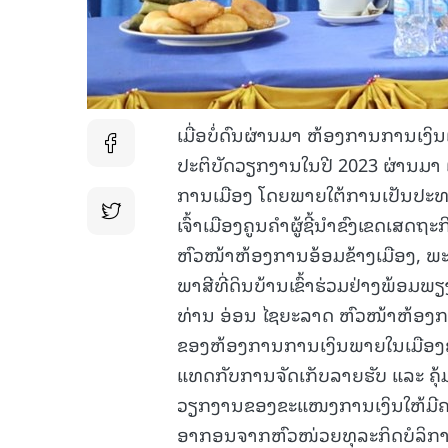
ເມື່ອບໍ່ດົນຜ່ານມາ ຫ້ອງການການເງິນ
ປະຕິບັດວຽກງານໃນປີ 2023 ຜ່ານມາ 
ການເມືອງ ໂດຍພາຍໃຕ້ການເປັນປະທ
ເຈົ້າເມືອງຄູນຄໍາຜູ້ຊີ້ນຳຂົງເຂດເສດ
ຫົວໜ້າຫ້ອງການອ້ອມຂ້າງເມືອງ, ພ
ພາສີທີ່ດິນບ້ານເຂົ້າຮ່ວມຢ່າງພ້ອມພຽ
ທ່ານ ອ່ອນ ໄຊຍະລາດ ຫົວໜ້າຫ້ອງກ
ຂອງຫ້ອງການການເງິນພາຍໃນເມືອງຄ
ແທດກັບການຈັດເກັບລາຍຮັບ ແລະ ຄຸ
ວຽກງານຂອງຂະແໜງການເງິນໃຫ້ມີຄວາ
ອາກອນຈາກຫົວໜ່ວຍທຸລະກິດບໍລິກ