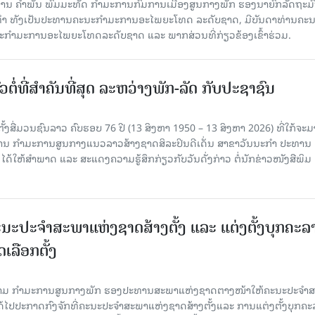
ານ ຄໍາພັນ ພົມມະທັດ ກຳມະການກົມການເມືອງສູນກາງພັກ ຮອງນາຍົກລັດຖະມົ
ິທຳ ທັງເປັນປະທານຄະນະກຳມະການອະໄພຍະໂທດ ລະດັບຊາດ, ມີບັນດາທ່ານຄະ
ກຳມະການອະໄພຍະໂທດລະດັບຊາດ ແລະ ພາກສ່ວນທີ່ກ່ຽວຂ້ອງເຂົ້າຮ່ວມ.
ວຕໍ່ທີ່ສໍາຄັນທີ່ສຸດ ລະຫວ່າງພັກ-ລັດ ກັບປະຊາຊົນ
ັ້ງສື່ມວນຊົນລາວ ຄົບຮອບ 76 ປີ (13 ສິງຫາ 1950 – 13 ສິງຫາ 2026) ທີ່ໃກ້ຈະມ
ສານ ກໍາມະການສູນກາງແນວລາວສ້າງຊາດສິລະປິນດີເດັ່ນ ສາຂາວັນນະກໍາ ປະທານ
ດ້ໃຫ້ສໍາພາດ ແລະ ສະແດງຄວາມຮູ້ສຶກກ່ຽວກັບວັນດັ່ງກ່າວ ຕໍ່ນັກຂ່າວໜັງສືພິມ
ນະປະຈໍາສະພາແຫ່ງຊາດສ້າງຕັ້ງ ແລະ ແຕ່ງຕັ້ງບຸກຄະລ
ເລືອກຕັ້ງ
ງຄາມ ກຳມະການສູນກາງພັກ ຮອງປະທານສະພາແຫ່ງຊາດຕາງໜ້າໃຫ້ຄະນະປະຈໍາ
້ໄປປະກາດກົງຈັກທີ່ຄະນະປະຈໍາສະພາແຫ່ງຊາດສ້າງຕັ້ງແລະ ການແຕ່ງຕັ້ງບຸກຄະ