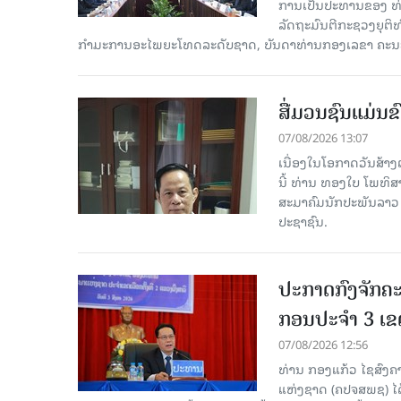
ການເປັນປະທານຂອງ ທ່
ລັດຖະມົນຕີກະຊວງຍຸຕ
ກໍາມະການອະໄພຍະໂທດລະດັບຊາດ, ບັນດາທ່ານກອງເລຂາ ຄະນະ
ສື່ມວນຊົນແມ່ນຂົ
07/08/2026 13:07
ເນື່ອງໃນໂອກາດວັນສ້າງຕ
ນີ້ ທ່ານ ທອງໃບ ໂພທິ
ສະມາຄົມນັກປະພັນລາວ ໄ
ປະຊາຊົນ.
ປະກາດກົງຈັກຄະ
ກອນປະຈໍາ 3 ເຂດ
07/08/2026 12:56
ທ່ານ ກອງແກ້ວ ໄຊສົ
ແຫ່ງຊາດ (ຄປຈສພຊ) ໄດ