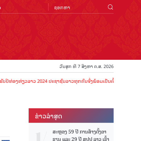
n
ວັນສຸກ ທີ 7 ສິງຫາ ຄ.ສ. 2026
ອງທ່ຽວລາວ 2024 ປະຊາຊົນລາວທຸກຄົນຈົ່ງພ້ອມເປັນເຈົ້າພາບທີ່ດີ ຕ້ອນຮັບນັ
ຂ່າວ​ລ່າ​ສຸດ
ສະຫຼອງ 59 ປີ ການສ້າງຕັ້ງອາ
ຊຽນ ແລະ 29 ປີ ສປປ ລາວ ເຂົ້າ