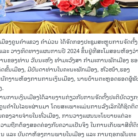
ເມືອງຄູນຄໍາແຂວງ ຄຳມ່ວນ ໄດ້ຈັດກອງປະຊຸມສະຫຼູບການຈັດຕັ້ງ
ແລະ ວາງທິດທາງແຜນການປີ 2024 ຂຶ້ນຢູ່ທີ່ສະໂມສອນຫ້ອງວ່
ານຂອງທ່ານ ວັນນະຫົງ ທຳມະວົງສາ ກໍາມະການພັກເມືອງ ຮອ
ຖະກິດຂັ້ນເມືອງ, ມີບັນດາທ່ານໃນຄະນະພັກເມືອງ, ຫົວໜ້າ,ຮອງ
ະນັກງານຫ້ອງການການເງິນເມືອງ, ນາຍບ້ານຕະຫຼອດຮອດຜູ້ຮັ
ງ.
ານການເງິນເມືອງໄດ້ລາຍງານກ່ຽວກັບການຈັດຕັ້ງປະຕິບັດວຽ
ູນຄຳໃນໄລຍະຜ່ານມາ ໂດຍສະເພາະແມ່ນການລົງເລິກໃກ້ຊິດຕິ
້ມຄອງລາຍຈ່າຍໃນທົ່ວເມືອງ, ການວາງແຜນນະໂຍບາຍແຕ່ລະ
ມຖືກຕ້ອງສອດຄ່ອງກັບຄວາມເປັນຈິງ ໃນການເກັບພາສີທີ່ດິ
ານ ແລະ ບັນດາຫ້ອງການພາຍໃນເມືອງ ແລະ ການຖອກພັນທະ