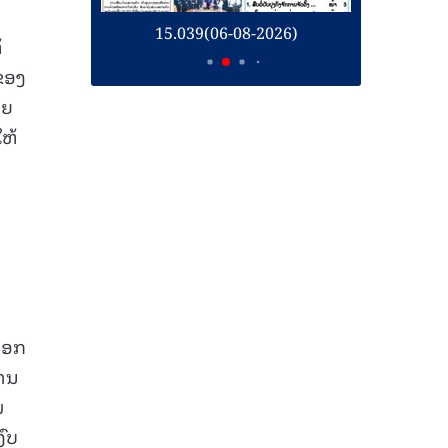
26)
15.039(06-08-2026)
1
້
 ຂອງ
າຍ
ໃຫ້
່ອອກ
ການ
ມ
ງົບ