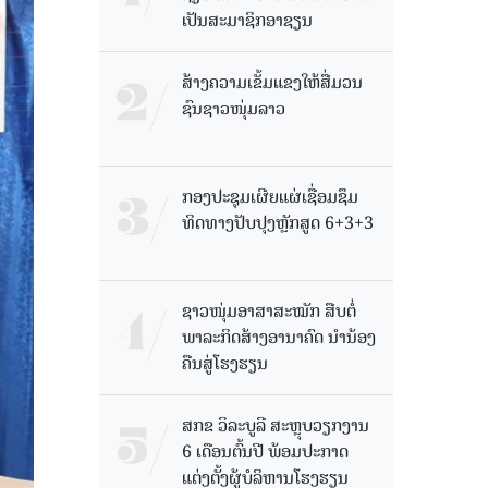
ເປັນສະມາຊິກອາຊຽນ
ສ້າງຄວາມເຂັ້ມແຂງໃຫ້ສື່ມວນ
ຊົນຊາວໜຸ່ມລາວ
ກອງປະຊຸມເຜີຍແຜ່ເຊື່ອມຊຶມ
ທິດທາງປັບປຸງຫຼັກສູດ 6+3+3
ຊາວໜຸ່ມອາສາສະໝັກ ສືບຕໍ່
ພາລະກິດສ້າງອານາຄົດ ນໍານ້ອງ
ຄືນສູ່ໂຮງຮຽນ
ສກຂ ວິລະບູລີ ສະຫຼຸບວຽກງານ
6 ເດືອນຕົ້ນປີ ພ້ອມປະກາດ
ແຕ່ງຕັ້ງຜູ້ບໍລິຫານໂຮງຮຽນ