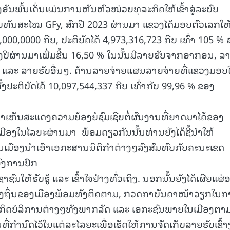
ພົ້ນເດັ່ນແມ່ນການຫັນຫົວໜ່ວຍທຸລະກິດໃຫ້ເຂົ້າສູ່ລະບົບ
15.040(07-08-20
ະລົບທັນສະໄໝ GFy, ສົກປີ 2023 ຜ່ານມາ ແຂວງໄດ້ມອບຕົວເລກໃຫ
6,000,0000 ກີບ, ປະຕິບັດໄດ້ 4,973,316,723 ກີບ ເທົ່າ 105 %
ີຜ່ານມາເພີ່ມຂື້ນ 16,50 % ໃນນັ້ນມີລາຍຮັບຈາກອາກອນ, ລ
ິນ ແລະ ລາຍຮັບອື່ນໆ. ດ້ານລາຍຈ່າຍແຜນລາຍຈ່າຍທີ່ແຂວງມອບ
ັ້ງປະຕິບັດໄດ້ 10,097,544,337 ກີບ ເທົ່າກັບ 99,96 % ຂອງ
າເຫັນສະແດງຄວາມຍ້ອງຍໍຊົມເຊີຍຕໍ່ຜົນງານທີ່ຍາດມາໄດ້ຂອງ
ອງໃນໄລຍະຜ່ານມາ ພ້ອມດຽວກັນນັ້ນທ່ານຍັງໄດ້ຊີ້ນໍາໃຫ້
ເມືອງນໍາເອົາເອກະສານນິຕິກໍາຕ່າງໆລົງສົມທົບກັບຄະນະເຂດ
ອົງການປົກ
ໃຫ້ຮັບຮູ້ ແລະ ເຂົ້າໃຈຢ່າງທົ່ວເຖິງ. ນອກນັ້ນຍັງໄດ້ເຜີຍແຜ
ຍຸທ້ອງຖິ່ນຂອງເມືອງພ້ອມທັງຕິດຕາມ, ກວດກາບັນດາໜ້າວຽກໃນ
ິດບໍລິການຕ່າງໆທັງພາກລັດ ແລະ ເອກະຊົນພາຍໃນເມືອງຕາ
ານົດໄວ້ໃນແຕ່ລະໄລຍະເພື່ອເຮັດໃຫ້ການຈັດເກັບລາຍຮັບເຂົ້າ