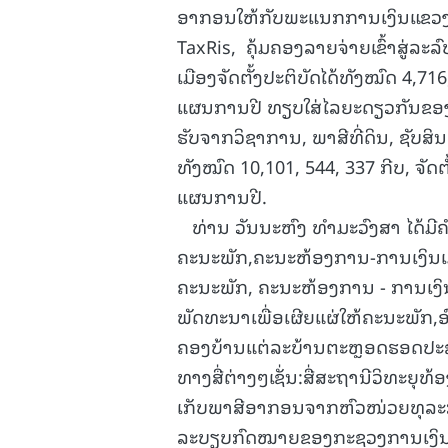
ອາກອນໃຫ້ກັບພະແນກການເງິນແຂວງອັນ
TaxRis, ຄຸ້ມຄອງລາຍຈ່າຍເຂົ້າສູ່ລ
ເມືອງຈັດຕັ້ງປະຕິບັດໄດ້ທັງໝົດ 4,71
ແຜນການປີ ທຽບໃສ່ໄລຍະດຽວກັນຂອງປ
ຮັບຈາກວິຊາການ, ພາສີທີ່ດິນ, ຊັບສ
ທັງໝົດ 10,101, 544, 337 ກີບ, ຈັດຕ
ແຜນການປີ.
ທ່ານ ວັນນະຫົງ ທຳມະວົງສາ ໄດ້ມີຄໍ
ຄະນະພັກ,ຄະນະຫ້ອງການ-ການເງິນເມື
ຄະນະພັກ, ຄະນະຫ້ອງການ - ການເງິນ
ພັດທະນາເພື່ອເຜີຍແຜ່ໃຫ້ຄະນະພັກ,
ຄອງບ້ານແຕ່ລະບ້ານຕະຫຼອດຮອດປະຊາຊົນ
ທາງສື່ຕ່າງໆເຊັ່ນ:ສື່ສະຖານີວິທະ
ເກັບພາສີອາກອນຈາກຫົວໜ່ວຍທຸລະກ
ລະບຽບກົດໝາຍຂອງກະຊວງການເງິນທີ່ກໍ