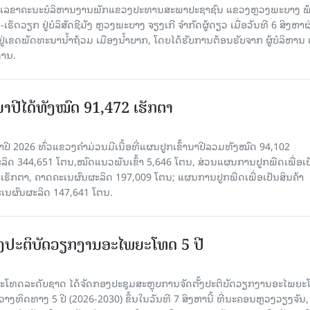
ົງ ເລ​ຂາ​ຄະ​ນະ​ບໍ​ລິ​ຫານ​ງານ​ພັກແຂວງປະທານສະພາປະຊາຊົນ ແຂວງຫຼວງພະບາງ 
ັດວຽກ ຢູ່ບໍລິສັດຊີມັງ ຫຼວງພະບາງ ຈຽງເກີ ຈໍາກັດຜູ້ດຽວ ເມື່ອ​ວັນ​ທີ 6 ສິງ​ຫາ​ຜ
ຕັ້ງຢູ່ເຂດພັດທະນານ້ຳຖ້ວມ ເມືອງນໍ້າບາກ, ໂດຍໄດ້ຮັບການຕ້ອນຮັບຈາກ ຜູ້ບໍລິຫານ
ານ.
ານາປີໄດ້ທັງໝົດ 91,472 ເຮັກຕາ
າປີ 2026 ທົ່ວແຂວງຄໍາມ່ວນມີເນື້ອທີ່ແຜນປູກເຂົ້ານາປີລວມທັງໝົດ 94,102
ລິດ 344,651 ໂຕນ,ໝົດແນວພັນເຂົ້າ 5,646 ໂຕນ, ສ່ວນແຜນການປູກພືດເພື່ອເປ
ຮັກຕາ, ຄາດຄະເນຜົນຜະລິດ 197,009 ໂຕນ; ແຜນການປູກພືດເພື່ອເປັນສິນຄ້າ
ະເນຜົນຜະລິດ 147,641 ໂຕນ.
ັ້ງປະຕິບັດວຽກງານອະໄພຍະໂທດ 5 ປີ
ທດລະດັບຊາດ ໄດ້ຈັດກອງປະຊຸມສະຫຼຸບການຈັດຕັ້ງປະຕິບັດວຽກງານອະໄພຍ
ວາງທິດທາງ 5 ປີ (2026-2030) ຂຶ້ນໃນວັນທີ 7 ສິງຫານີ້ ທີ່ນະຄອນຫຼວງວຽງຈັນ