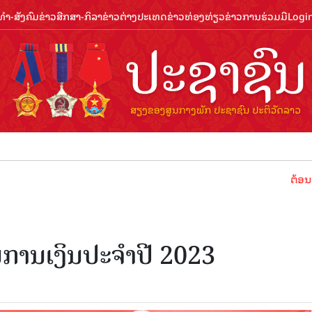
ຳ-ສັງຄົມ
ຂ່າວສືກສາ-ກິລາ
ຂ່າວຕ່າງປະເທດ
ຂ່າວທ່ອງທ່ຽວ
ຂ່າວການຮ່ວມມື
Logi
ຕ້ອນຮັບປີທ່
ານການເງິນປະຈຳປີ 2023