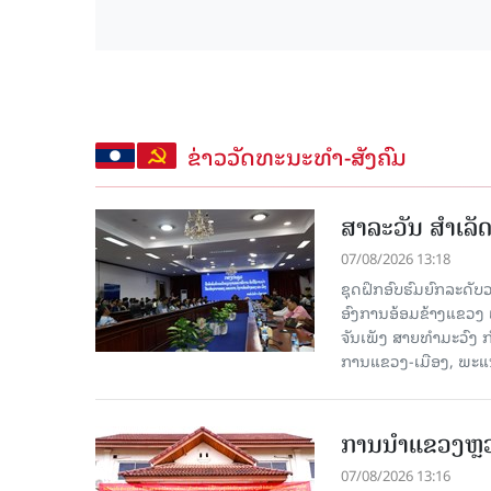
ຂ່າວວັດທະນະທຳ-ສັງຄົມ
ສາລະວັນ ສໍາເລ
07/08/2026 13:18
ຊຸດຝຶກອົບຮົມຍົກລະດ
ອົງການອ້ອມຂ້າງແຂວງ ແລະ
ຈັນເພັງ ສາຍທຳມະວົງ 
ການແຂວງ-ເມືອງ, ພະແນ
ການນຳແຂວງຫຼວງພ
07/08/2026 13:16