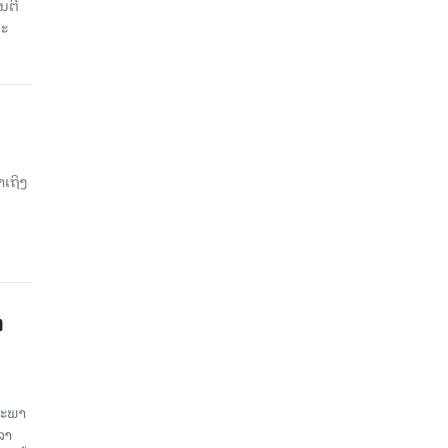
ນຕີ
ນະ
າເຖິງ
າ
ສະພາ
ລາ