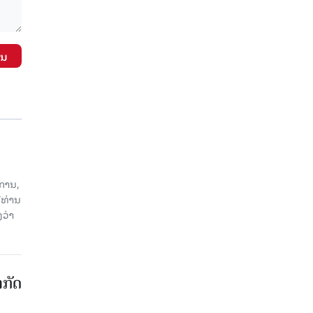
ັນ
ການ,
ີທ່ານ
ວ່າ
າກັດ