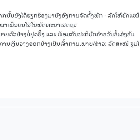
້ນຍັງໄດ້ຮຽກຮ້ອງມາຍັງອົງການຈັດຕັ້ງພັກ - ລັດໃຫ້ຮັດແໜ
ນໜາເພື່ອແນໃສ່ໃນພັດທະນາເສດຖະ
ຍຕົວຢ່າງບໍ່ຢຸດຢັ້ງ ແລະ ພ້ອມກັນປະຕິບັດຄໍາຂວັນຂໍ້ແຂ່ງຂັນ
ເງິນວາງອອກຢ່າງເປັນເຈົ້າການ.ພາບ/ຂ່າວ: ລັດສະໝີ ຈູມ