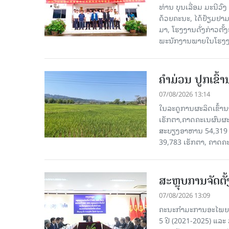
ທ່ານ ບຸນເລື່ອມ ມະນີວ
ດ້ວຍຄະນະ, ໄດ້ຢ້ຽມຢາມ-ເຮ
ມາ, ໂຮງ​ງານ​ດັ່ງ​ກ່າວ
ພະນັກງານພາຍໃນໂຮງງ
ຄໍາມ່ວນ ປູກເຂົ້
07/08/2026 13:14
ໃນລະດູການຜະລິດເຂົ້ານ
ເຮັກຕາ,ຄາດຄະເນຜົນຜະ
ສະບຽງອາຫານ 54,319 ເ
39,783 ເຮັກຕາ, ຄາດຄ
ສະຫຼຸບການຈັດຕ
07/08/2026 13:09
ຄະນະກຳມະການອະໄພຍະໂ
5 ປີ (2021-2025) ແລະ 