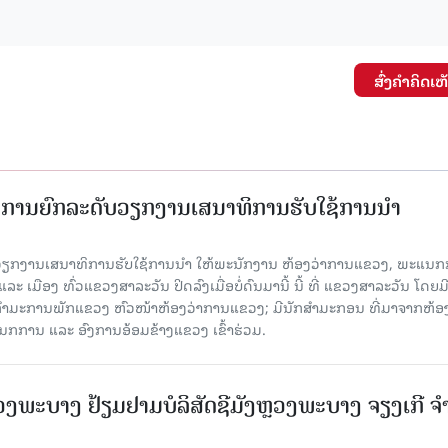
ສົ່ງຄໍາຄິດເຫ
ັດການຍົກລະດັບວຽກງານເສນາທິການຮັບໃຊ້ການນໍາ
ັບວຽກງານເສນາທິການຮັບໃຊ້ການນໍາ ໃຫ້ພະນັກງານ ຫ້ອງວ່າການແຂວງ, ພະແນກ
 ເມືອງ ທົ່ວແຂວງສາລະວັນ ປິດລົງເມື່ອ​ບໍ່​ດົນ​ມາ​ນີ້ ນີ້ ທີ່ ແຂວງສາລະວັນ ໂດຍ​ມ
ກຳມະການພັກແຂວງ ຫົວໜ້າຫ້ອງວ່າການແຂວງ; ມີນັກສຳມະກອນ ທີ່ມາຈາກຫ້ອງ
ກການ ແລະ ອົງການອ້ອມຂ້າງແຂວງ ເຂົ້າຮ່ວມ.
ະບາງ ຢ້ຽມ​ຢາມບໍ​ລິ​ສັດຊີມັງຫຼວງພະບາງ ຈຽງເກີ ຈໍ