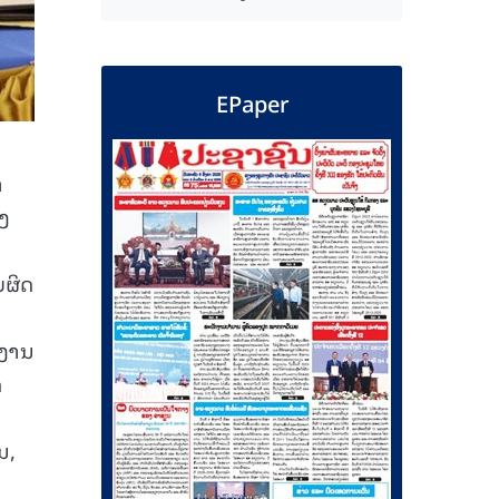
EPaper
າ
ງ
ບຜິດ
ກງານ
ດ
ນ,