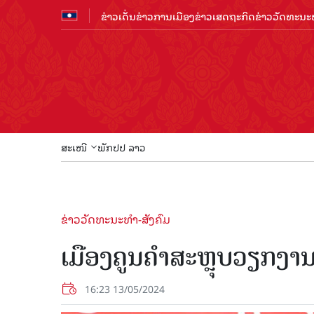
ຂ່າວເດັ່ນ
ຂ່າວການເມືອງ
ຂ່າວເສດຖະກິດ
ຂ່າວວັດທະນະທ
ສະເໜີ
ພັກປປ ລາວ
ຂ່າວວັດທະນະທຳ-ສັງຄົມ
ເມືອງຄູນຄໍາສະຫຼຸບວຽກງ
16:23 13/05/2024