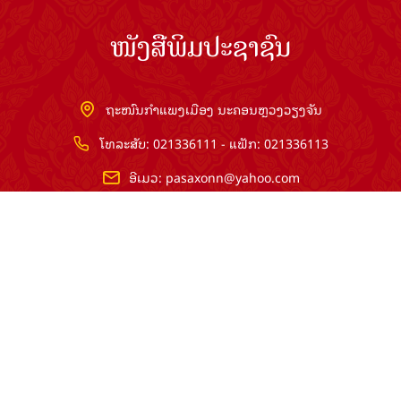
ໜັງສືພິມປະຊາຊົນ
ຖະໜົນກຳແພງເມືອງ ນະຄອນຫຼວງວຽງຈັນ
ໂທລະສັບ: 021336111 - ແຟັກ: 021336113
ອີເມວ:
pasaxonn@yahoo.com
ສຳ​ນັກ​ຂ່າວ​ສານ​ທີ່​ສຳ​ຄັນ​
ຄະນະໂຄສະນາອົບຮົມ​ສູນ​ກາງ​ພັກ
ໜັງສືພິມ ປະ​ຊາ​ຊົນ
ສຳ​ນັກ​ງານ​ທີ່​ສຳ​ຄັນ
ສຳ​ນັກ​ງານ​ປະ​ທານ​ປະ​ເທດ