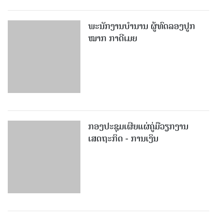
ພະ​ນັກ​ງານ​ບຳ​ນານ ​ຜູ້​ທົດລອງປູກ
ໝາກ ກາດີເມຍ
ກອງປະຊຸມເຜີຍແຜ່ຄູ່ມືວຽກງານ
ເສດຖະກິດ - ການເງິນ