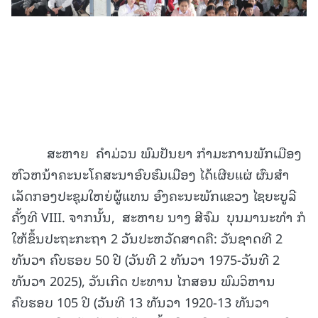
ສະຫາຍ ຄໍາມ່ວນ ພົມປັນຍາ ກໍາມະການພັກເມືອງ
ຫົວຫນ້າຄະນະໂຄສະນາອົບຮົມເມືອງ ໄດ້ເຜີຍແຜ່ ຜົນສໍາ
ເລັດກອງປະຊຸມໃຫຍ່ຜູ້ແທນ ອົງຄະນະພັກແຂວງ ໄຊຍະບູລີ
ຄັ້ງທີ VIII. ຈາກນັ້ນ, ສະຫາຍ ນາງ ສີຈົມ ບຸນມານະທຳ ກໍ
ໃຫ້ຂຶ້ນປະຖະກະຖາ 2 ວັນປະຫວັດສາດຄື: ວັນຊາດທີ 2
ທັນວາ ຄົບຮອບ 50 ປີ (ວັນທີ 2 ທັນວາ 1975-ວັນທີ 2
ທັນວາ 2025), ວັນເກີດ ປະທານ ໄກສອນ ພົມວິຫານ
ຄົບຮອບ 105 ປີ (ວັນທີ 13 ທັນວາ 1920-13 ທັນວາ