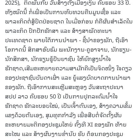
2025), ຕິດພັນກັບ ວັນສ້າງຕັ້ງເມືອງເງິນ ຄົບຮອບ 33 ປີ.
ທັງໝົດນີ້ ກໍ່ເພື່ອເປັນການທົບທວນຄືນມູນເຊື້ອ ແລະ
ພາລະກິດຕໍ່ສູ້ປົດປ່ອຍຊາດ ໃນເມື່ອກ່ອນ ກໍຄືຜົນສຳເລັດໃນ
ພາລະກິດ ປົກປັກຮັກສາ ແລະ ສ້າງສາພັດທະນາ
ປະເທດຊາດ ພາຍໃຕ້ການນຳພາ - ຊີ້ນຳຂອງພັກ, ຖືເອົາ
ໂອກາດນີ້ ສຶກສາອົບຮົມ ພະນັກງານ-ຄູອາຈານ, ນັກຮຽນ-
ນັກສຶກສາ, ນັກຮຽນຮູ້ປັນຍາຊົນ ໃຫ້ຍົກສູງນໍ້າໃຈ
ຮັກຊາດ,ເສີມຂະຫຍາຍຄວາມສາມັກຄີເປັນຈິດໜຶ່ງ ໃຈດຽວ
ຂອງປະຊາຊົນບັນດາເຜົ່າ ແລະ ຍູ້ແຮງບົດບາດການນຳພາ
ຂອງພັກ. ຖືເອົາການສະເຫຼີມສະຫຼອງ ວັນສະຖາປະນາ
ສປປ ລາວ ຄົບຮອບ 50 ປີ ເປັນການປຸກລະດົມນ້ຳໃຈ
ຮັກຊາດ ຮັກລະບອບໃໝ່, ເປັນເຈົ້າຕົນເອງ, ສ້າງຄວາມເຂັ້ມ
ແຂງດ້ວຍຕົນເອງ, ສຸມທຸກກໍາລັງ ເພື່ອສືບຕໍ່ຈັດຕັ້ງຜັນ
ຂະຫຍາຍມະຕິກອງປະຊຸມໃຫຍ່ ຄັ້ງທີ XI ຂອງພັກ ທ້າຍ
ສະໄໝ ແລະ ສ້າງຜົນງານຂ່ຳນັບ ຮັບ ຕ້ອນກອງປະຊຸມ