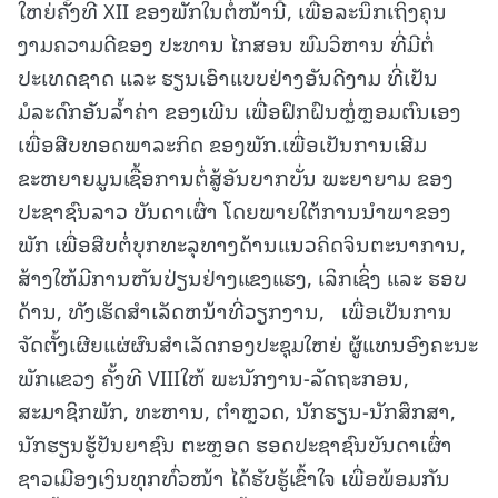
ໃຫຍ່ຄັ້ງທີ XII ຂອງພັກໃນຕໍ່ໜ້ານີ້, ເພື່ອລະນຶກເຖິງຄຸນ
ງາມຄວາມດີຂອງ ປະທານ ໄກສອນ ພົມວິຫານ ທີ່ມີຕໍ່
ປະເທດຊາດ ແລະ ຮຽນເອົາແບບຢ່າງອັນດີງາມ ທີ່ເປັນ
ມໍລະດົກອັນລໍ້າຄ່າ ຂອງເພີນ ເພື່ອຝຶກຝົນຫຼໍ່ຫຼອມຕົນເອງ
ເພື່ອສືບທອດພາລະກິດ ຂອງພັກ.ເພື່ອເປັນການເສີມ
ຂະຫຍາຍມູນເຊື້ອການຕໍ່ສູ້ອັນບາກບັ່ນ ພະຍາຍາມ ຂອງ
ປະຊາຊົນລາວ ບັນດາເຜົ່າ ໂດຍພາຍໃຕ້ການນຳພາຂອງ
ພັກ ເພື່ອສືບຕໍ່ບຸກທະລຸທາງດ້ານແນວຄິດຈິນຕະນາການ,
ສ້າງໃຫ້ມີການຫັນປ່ຽນຢ່າງແຂງແຮງ, ເລິກເຊິ່ງ ແລະ ຮອບ
ດ້ານ, ທັງເຮັດສຳເລັດຫນ້າທີ່ວຽກງານ, ເພື່ອເປັນການ
ຈັດຕັ້ງເຜີຍແຜ່ຜົນສຳເລັດກອງປະຊຸມໃຫຍ່ ຜູ້ແທນອົງຄະນະ
ພັກແຂວງ ຄັ້ງທີ VIIIໃຫ້ ພະນັກງານ-ລັດຖະກອນ,
ສະມາຊິກພັກ, ທະຫານ, ຕໍາຫຼວດ, ນັກຮຽນ-ນັກສຶກສາ,
ນັກຮຽນຮູ້ປັນຍາຊົນ ຕະຫຼອດ ຮອດປະຊາຊົນບັນດາເຜົ່າ
ຊາວເມືອງເງິນທຸກທົ່ວໜ້າ ໄດ້ຮັບຮູ້ເຂົ້າໃຈ ເພື່ອພ້ອມກັນ