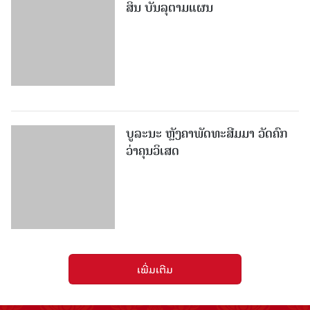
ສິນ ບັນ​ລຸ​ຕາມ​ແຜນ
ບູລະນະ ຫຼັງຄາພັດທະສີມມາ ວັດຄົກ
ວ່າຄຸນວິເສດ
ເພີ່ມເຕີມ