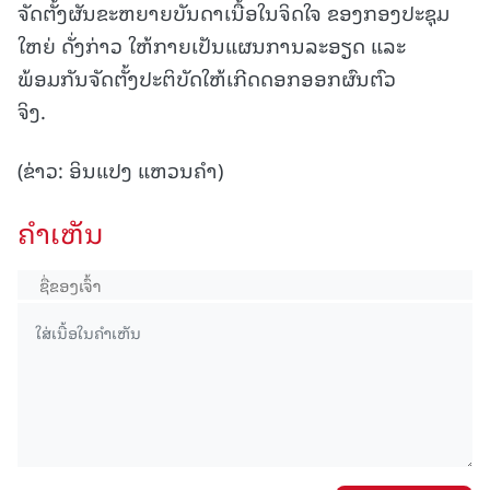
ຈັດຕັ້ງຜັນຂະຫຍາຍບັນດາເນື້ອໃນຈິດໃຈ ຂອງກອງປະຊຸມ
ໃຫຍ່ ດັ່ງກ່າວ ໃຫ້ກາຍເປັນແຜນການລະອຽດ ແລະ
ພ້ອມກັນຈັດຕັ້ງປະຕິບັດໃຫ້ເກີດດອກອອກຜົນຕົວ
ຈິງ.
(ຂ່າວ: ອິນແປງ ແຫວນຄຳ)
ຄໍາເຫັນ