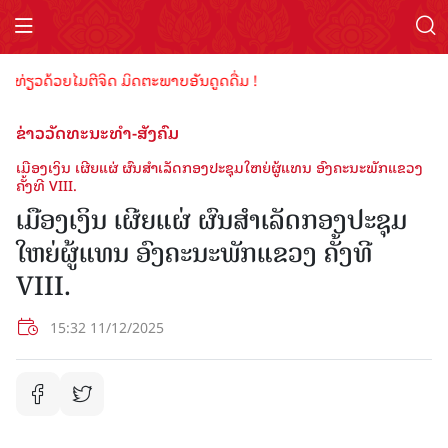
່ຽວດ້ວຍໄມຕີຈິດ ມິດຕະພາບອັນດູດດື່ມ !
ຂ່າວວັດທະນະທຳ-ສັງຄົມ
ເມືອງເງິນ ເຜີຍແຜ່ ຜົນສໍາເລັດກອງປະຊຸມໃຫຍ່ຜູ້ແທນ ອົງຄະນະພັກແຂວງ
ຄັ້ງທີ VIII.
ເມືອງເງິນ ເຜີຍແຜ່ ຜົນສໍາເລັດກອງປະຊຸມ
ໃຫຍ່ຜູ້ແທນ ອົງຄະນະພັກແຂວງ ຄັ້ງທີ
VIII.
15:32 11/12/2025