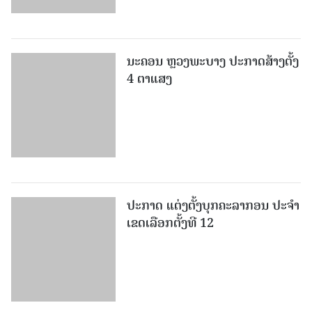
ນະຄອນ ຫຼວງພະບາງ ປະ​ກາດ​ສ້າງ​ຕັ້ງ
4 ຕາແສງ
ປະກາດ ແຕ່ງຕັ້ງບຸກຄະລາກອນ ປະຈໍາ
ເຂດເລືອກຕັ້ງທີ 12