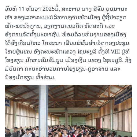
ວັນທີ 11 ທັນວາ 2025ນີ້, ສະຫາຍ ນາງ ສີຈົມ ບຸນມານະ
ທຳ ຮອງເລຂາຄະນະບໍລິຫານງານພັກເມືອງ ຜູ້ຊີ້ນຳວຽກ
ພັກ-ພະນັກງານ, ວຽກງານແນວຄິດ ທິດສະດີ ແລະ
ອົງການຈັດຕັ້ງມະຫາຊົນ. ພ້ອມດ້ວຍທິມງານຂອງເມືອງ
ໄດ້ລົງເຄື່ອນໄຫວ ໂຄສະນາ ເຜີຍແຜ່ຜົນສໍາເລັດກອງປະຊຸມ
ໃຫຍ່ຜູ້ແທນ ອົງຄະນະພັກແຂວງ ໄຊຍະບູລີ ຄັ້ງທີ VIII ຢູ່ທີ
ໂຮງຮຽນ ມັດທະຍົມສົມບູນ ເມືອງເງິນ ແຂວງ ໄຊຍະບູລີ. ຊຶ່ງ
ມີບັນດາ ຄະນະອຳນວຍການໂຮງຮຽນ-ຄູອາຈານ ແລະ
ນ້ອງນັກຮຽນ ເຂົ້າຮ່ວມ.