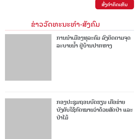
ສົ່ງຄໍາຄິດເຫັນ
ຂ່າວວັດທະນະທຳ-ສັງຄົມ
ການນໍາເມືອງທຸລະຄົມ ລົງຕິດຕາມຈຸດ
ລະບາຍນໍ້າ ຢູ່ບ້ານປາກຫາງ
ກອງປະຊຸມຖອນບົດຮຽນ ເຄືອຂ່າຍ
ບັງຄັບໃຊ້ກົດໝາຍວ່າດ້ວຍສັດປ່າ ແລະ
ປ່າໄມ້