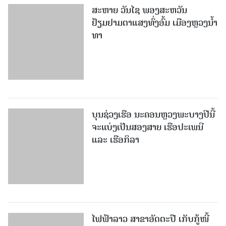
ສະຫາຍ ວັນໄຊ ພອງສະຫວັນ
ຢ້ຽມຢາມຕາແສງທົ່ງອົ້ມ ເມືອງຫຼວງນໍ້າ
ທາ
ບຸນຊ່ວງເຮືອ ນະຄອນຫຼວງພະບາງປີນີ້
ຈະແບ່ງເປັນສອງສາຍ ເຮືອປະເພນີ
ແລະ ເຮືອກິລາ
ໄຟ​ຟ້າ​ລາວ ສາ​ຂາ​ອັດ​ຕະ​ປື ເກັບ​ກູ້​ໜີ້​