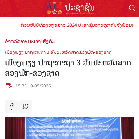
ຕ້ອນຮັບປີທ່ອງທ່ຽວລາວ 2024 ປະຊາຊົນລາວທຸກຄົນຈົ່ງພ້ອມເປັນເຈົ້າພ
ຂ່າວວັດທະນະທຳ-ສັງຄົມ
ເມືອງພຽງ ປາຖະກະຖາ 3 ວັນປະຫວັດສາດຂອງພັກ-ຂອງຊາດ
ເມືອງພຽງ ປາຖະກະຖາ 3 ວັນປະຫວັດສາດ
ຂອງພັກ-ຂອງຊາດ
15:33 19/05/2026