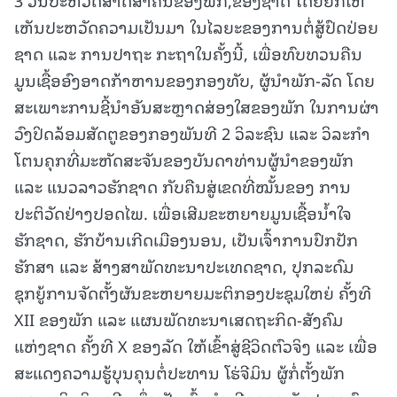
ເຫັນປະຫວັດຄວາມເປັນມາ ໃນໄລຍະຂອງການຕໍ່ສູ້ປົດປ່ອຍ
ຊາດ ແລະ ການປາຖະ ກະຖາໃນຄັ້ງນີ້, ເພື່ອທົບທວນຄືນ
ມູນເຊື້ອອົງອາດກ້າຫານຂອງກອງທັບ, ຜູ້ນໍາພັກ-ລັດ ໂດຍ
ສະເພາະການຊີ້ນໍາອັນສະຫຼາດສ່ອງໃສຂອງພັກ ໃນການຜ່າ
ວົງປິດລ້ອມສັດຕູຂອງກອງພັນທີ 2 ວິລະຊົນ ແລະ ວິລະກໍາ
ໂຕນຄຸກທີ່ມະຫັດສະຈັນຂອງບັນດາທ່ານຜູ້ນໍາຂອງພັກ
ແລະ ແນວລາວຮັກຊາດ ກັບຄືນສູ່ເຂດທີ່ໝັ້ນຂອງ ການ
ປະຕິວັດຢ່າງປອດໄພ. ເພື່ອເສີມຂະຫຍາຍມູນເຊື້ອນໍ້າໃຈ
ຮັກຊາດ, ຮັກບ້ານເກີດເມືອງນອນ, ເປັນເຈົ້າການປົກປັກ
ຮັກສາ ແລະ ສ້າງສາພັດທະນາປະເທດຊາດ, ປຸກລະດົມ
ຊຸກຍູ້ການຈັດຕັ້ງຜັນຂະຫຍາຍມະຕິກອງປະຊຸມໃຫຍ່ ຄັ້ງທີ
XII ຂອງພັກ ແລະ ແຜນພັດທະນາເສດຖະກິດ-ສັງຄົມ
ແຫ່ງຊາດ ຄັ້ງທີ X ຂອງລັດ ໃຫ້ເຂົ້າສູ່ຊີວິດຕົວຈິງ ແລະ ເພື່ອ
ສະແດງຄວາມຮູ້ບຸນຄຸນຕໍ່ປະທານ ໂຮ່ຈີມິນ ຜູ້ກໍ່ຕັ້ງພັກ