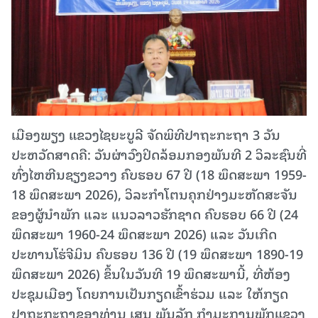
ເມືອງພຽງ ແຂວງໄຊຍະບູລີ ຈັດພິທີປາຖະກະຖາ 3 ວັນ
ປະຫວັດສາດຄື: ວັນຜ່າວົງປິດລ້ອມກອງພັນທີ 2 ວິລະຊົນທີ່
ທົ່ງໄຫຫີນຊຽງຂວາງ ຄົບຮອບ 67 ປີ (18 ພຶດສະພາ 1959-
18 ພຶດສະພາ 2026), ວິລະກໍາໂຕນຄຸກຢ່າງມະຫັດສະຈັນ
ຂອງຜູ້ນໍາພັກ ແລະ ແນວລາວຮັກຊາດ ຄົບຮອບ 66 ປີ (24
ພຶດສະພາ 1960-24 ພຶດສະພາ 2026) ແລະ ວັນເກີດ
ປະທານໂຮ່ຈີມິນ ຄົບຮອບ 136 ປີ (19 ພຶດສະພາ 1890-19
ພຶດສະພາ 2026) ຂຶ້ນໃນວັນທີ 19 ພຶດສະພານີ້, ທີ່ຫ້ອງ
ປະຊຸມເມືອງ ໂດຍການເປັນກຽດເຂົ້າຮ່ວມ ແລະ ໃຫ້ກຽດ
ປາຖະກະຖາຂອງທ່ານ ເສນ ພັນລັກ ກຳມະການພັກແຂວງ