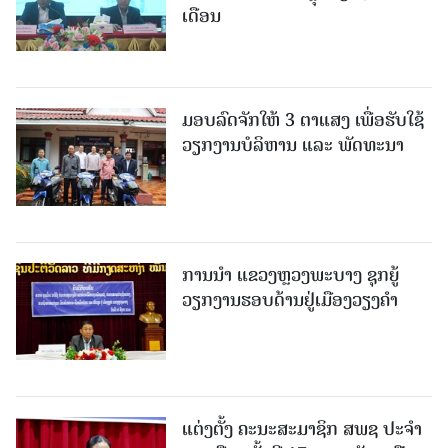
ເດືອນ
ມອບລົດຈັກໃຫ້ 3 ຕາແສງ ເພື່ອຮັບໃຊ້
ວຽກງານບໍລິຫານ ແລະ ພັດທະນາ
ການນຳ ແຂວງຫຼວງພະບາງ ຊຸກຍູ້
ວຽກງານຮອບດ້ານຢູ່ເມືອງວຽງຄໍາ
ແຕ່ງຕັ້ງ ຄະນະສະມາຊິກ ສພຊ ປະຈຳ