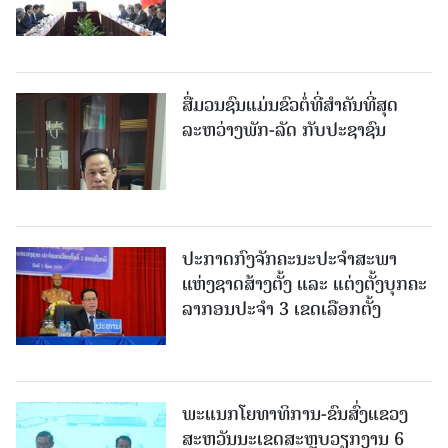
ສື່ມວນຊົນແມ່ນຂົວຕໍ່ທີ່ສໍາຄັນທີ່ສຸດ
ລະຫວ່າງພັກ-ລັດ ກັບປະຊາຊົນ
ປະກາດກົງຈັກຄະນະປະຈໍາສະພາ
ແຫ່ງຊາດສ້າງຕັ້ງ ແລະ ແຕ່ງຕັ້ງບຸກຄະ
ລາກອນປະຈໍາ 3 ເຂດເລືອກຕັ້ງ
ພະແນກໂຍທາທິການ-ຂົນສົ່ງແຂວງ
ສະຫວັນນະເຂດສະຫຼຸບວຽກງານ 6