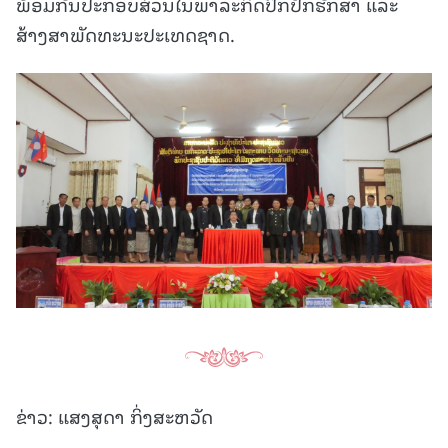
ພ້ອມກັນປະກອບສ່ວນໃນພາລະກິດປົກປັກຮັກສາ ແລະ
ສ້າງສາພັດທະນະປະເທດຊາດ.
ຂ່າວ: ແສງສຸດາ ກິ່ງສະຫວັດ