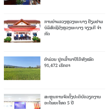
ການນຳແຂວງຫຼວງພະບາງ ຢ້ຽມ​ຢາມ
ບໍ​ລິ​ສັດຊີມັງຫຼວງພະບາງ ຈຽງເກີ ຈໍາ
ກັດ
ຄໍາມ່ວນ ປູກເຂົ້ານາປີໄດ້ທັງໝົດ
91,472 ເຮັກຕາ
ສະຫຼຸບການຈັດຕັ້ງປະຕິບັດວຽກງານ
ອະໄພຍະໂທດ 5 ປີ