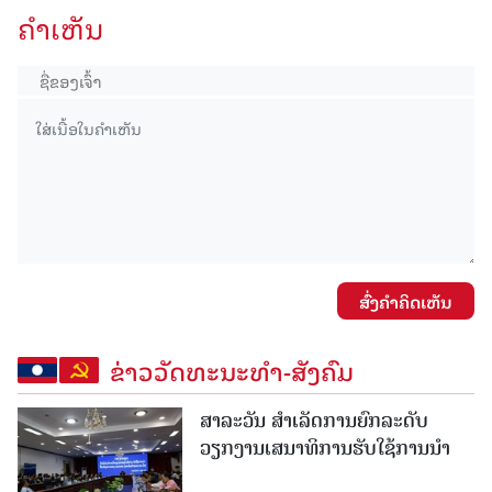
ຄໍາເຫັນ
ສົ່ງຄໍາຄິດເຫັນ
ຂ່າວວັດທະນະທຳ-ສັງຄົມ
ສາລະວັນ ສໍາເລັດການຍົກລະດັບ
ວຽກງານເສນາທິການຮັບໃຊ້ການນໍາ