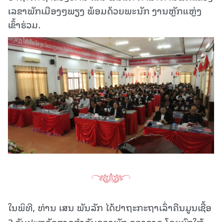
ເລຂາພັກເມືອງໆພຽງ ພ້ອມດ້ວຍພະນັກ ງານຫຼັກແຫຼ່ງ
ເຂົ້າຮ່ວມ.
ໃນພິທີ, ທ່ານ ເສນ ພັນລັກ ໄດ້ປາຖະກະຖາເລົ່າຄືນມູນເຊື້ອ
3 ວັນປະຫວັດສາດສຳຄັນຂອງພັກ,ຂອງຊາດ ໂດຍຍົກໃຫ້