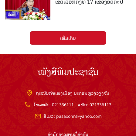
ເຂດເລືອກຕັ້ງທີ 17 ແຂວງອັດຕະປື
ເພີ່ມເຕີມ
ໜັງສືພິມປະຊາຊົນ
ຖະໜົນກຳແພງເມືອງ ນະຄອນຫຼວງວຽງຈັນ
ໂທລະສັບ: 021336111 - ແຟັກ: 021336113
ອີເມວ:
pasaxonn@yahoo.com
ສຳ​ນັກ​ຂ່າວ​ສານ​ທີ່​ສຳ​ຄັນ​