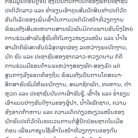
ກອມມູນິດອິນດູຈີນ ຊຶ່ງເປັນຕົ້ນກໍາເນີດຂອງພັກປະຊາຊົນ
ປະຕິວັດລາວ ແລະ ຮໍ່າຮຽນເອົາຄຸນສົມບັດສິນທໍາປະຕິວັດ
ອັນດີເລີດຂອງເພິ່ນເຂົ້າໃນການປະຕິບັດໜ້າທີ່ວຽກງານ
ພ້ອມທັງເສີມຂະຫຍາຍສາຍພົວພັນມິດຕະພາບອັນຍິ່ງໃຫຍ່
ການຮ່ວມສໍາພັນສູ້ຮົບທີ່ກົມກຽວໜຽວແໜ້ນ ແລະ ນໍ້າໃຈ
ສາມັກຄີພິເສດອັນບໍລິສຸດຜຸດຜ່ອງ ລະຫວ່າງພະນັກງານ,
ນັກ ຮົບ ແລະ ປະຊາຊົນສອງຊາດລາວ-ຫວຽດນາມ ກໍຄື
ການຮ່ວມມືຮອບດ້ານລະຫວ່າງສອງພັກ-ສອງລັດ ແຕ່
ສູນກາງລົງຮອດທ້ອງຖິ່ນ ພ້ອມທັງເປັນການໂຄສະນາ-
ສຶກສາອົບຮົມໃຫ້ພະນັກງານ, ສະມາຊິກພັກ, ທະຫານ, ຕໍາ
ຫຼວດ ແລະ ປະຊາຊົນບັນດາເຜົ່າຮັບຮູ້, ເຂົ້າໃຈ ແລະ ຮ່ໍາຮຽນ
ເອົາແບບຢ່າງອັນດີງາມຂອງຜູ້ນໍາ, ນໍ້າໃຈຮັກຊາດ, ຄວາມ
ອົງອາດກ້າຫານ ແລະ ຄວາມເດັດດ່ຽວໜຽວແໜ້ນຂອງ
ນັກຮົບປະຕິວັດໃນຂະບວນການຕໍ່ສູ້ປົດປ່ອຍຊາດໃນເມື່ອ
ກ່ອນ ເພື່ອມາໝູນໃຊ້ເຂົ້າໃນໜ້າທີ່ວຽກງານຂອງຕົນ