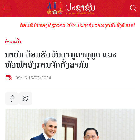
ຕ້ອນຮັບປີທ່ອງທ່ຽວລາວ 2024 ປະຊາຊົນລາວທຸກຄົນຈົ່ງພ້ອມເປັນເຈົ້າພ
ຂ່າວເດັ່ນ
ນາຍົກ ຕ້ອນຮັບບັນດາທູຕານຸທູດ ແລະ
ຫົວໜ້າອົງການຈັດຕັ້ງສາກົນ
09:16 15/03/2024