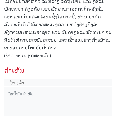
ໃນການປືກສາຫາລື ລະຫວ່າງ ລັດຖະບານ ແລະ ຄູ່ຮ່ວມ
ພັດທະນາ ກ່ຽວກັບ ແຜນພັດທະນາເສດຖະກິດ-ສັງຄົມ
ແຫ່ງຊາດ ໃນແຕ່ລະໄລຍະ ຊຶ່ງໂອກາດນີ້, ທ່ານ ນາຍົກ
ລັດຖະມົນຕີ ກໍໄດ້ກ່າວສະແດງຄວາມຫວັງຢ່າງຍິ່ງວ່າ
ອົງການສະຫະປະຊາຊາດ ແລະ ບັນດາຄູ່ຮ່ວມພັດທະນາ ຈະ
ສືບຕໍ່ໃຫ້ການສະໜັບສະໜູນ ແລະ ເຂົ້າຮ່ວມຢ່າງຕັ້ງໜ້າໃນ
ຂະບວນການໂຕະມົນດັ່ງກ່າວ.
(ຂ່າວ-ພາບ: ສຸກສະຫວັນ)
ຄໍາເຫັນ