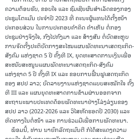
ຄວາມຕ້ອນຮັບ, ຂອບໃຈ ແລະ ຊົມເຊີຍຜົນສຳເລັດຂອງກອງ
ປະຊຸມໂຕະມົນ ປະຈຳປີ 2023 ທີ່ ຄະນະຜູ້ແທນໄດ້ຕັ້ງໜ້າ
ປະກອບສ່ວນ ໃນການປະກອບຄຳຄິດ ຄຳເຫັນ ຕໍ່ກອງ
ປະຊຸມຢ່າງຈິງໃຈ, ກົງໄປກົງມາ ແລະ ສ້າງສັນ ຕໍ່ບົດສະຫຼຸບ
ການຈັດຕັ້ງປະຕິບັດກາງສະໄໝແຜນພັດທະນາເສດຖະກິດ-
ສັງຄົມ ແຫ່ງຊາດ 5 ປີ ຄັ້ງທີ IX, ຍຸດທະສາດການເງິນເພື່ອ
ສະໜັບສະໜູນແຜນພັດທະນາເສດຖະກິດ-ສັງຄົມ
ແຫ່ງຊາດ 5 ປີ ຄັ້ງທີ IX ແລະ ຂອບການຟື້ນຟູເສດຖະກິດ
ຂອງ ສປປ ລາວ; ບົດລາຍງານແຫ່ງຊາດແບບສະໝັກໃຈ ຄັ້ງ
ທີ III ແລະ ແຜນຍຸດທະສາດການຂ້າມຜ່ານອອກຈາກ
ສະຖານະພາບປະເທດດ້ອຍພັດທະນາຢ່າງໂລ່ງລ່ຽນຂອງ
ສປປ ລາວ (2022-2026 ແລະ ວິໄສທັດຮອດປີ 2030) ແລະ
ທິດທາງໃນຕໍ່ໜ້າ ແລະ ການຮ່ວມມືເພື່ອການພັດທະນາ.
ພ້ອມນີ້, ທ່ານ ນາຍົກລັດຖະມົນຕີ ກໍໄດ້ສະແດງຄວາມ
ຂອບໃຈ ຕໍ່ກັບການສະໜັບສະໜູນ ແລະ ການຊ່ວຍເຫຼືອ