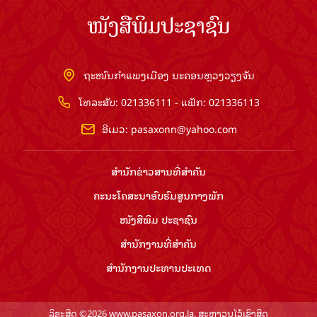
ໜັງສືພິມປະຊາຊົນ
ຖະໜົນກຳແພງເມືອງ ນະຄອນຫຼວງວຽງຈັນ
ໂທລະສັບ: 021336111 - ແຟັກ: 021336113
ອີເມວ:
pasaxonn@yahoo.com
ສຳ​ນັກ​ຂ່າວ​ສານ​ທີ່​ສຳ​ຄັນ​
ຄະນະໂຄສະນາອົບຮົມ​ສູນ​ກາງ​ພັກ
ໜັງສືພິມ ປະ​ຊາ​ຊົນ
ສຳ​ນັກ​ງານ​ທີ່​ສຳ​ຄັນ
ສຳ​ນັກ​ງານ​ປະ​ທານ​ປະ​ເທດ
ລິຂະສິດ ©2026 www.pasaxon.org.la. ສະຫງວນໄວ້ເຊິງສິດ