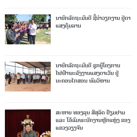
ນາຍົກລັດຖະມົນຕີ ຊີ້ນຳວຽກງານ ຢູ່ຕາ
ແສງຕຸ້ມລານ
ນາຍົກລັດຖະມົນຕີ ຊຸກຍູ້ໂຄງການ
ໄຟຟ້າພະລັງງານແສງຕາເວັນ ຢູ່
ນະຄອນໄກສອນ ພົມວິຫານ
ສະຫາຍ ທອງລຸນ ສີສຸລິດ ຢ້ຽມຢາມ
ແລະ ໂອ້ລົມພະນັກງານຫຼັກແຫຼ່ງ ຂອງ
ແຂວງວຽງຈັນ