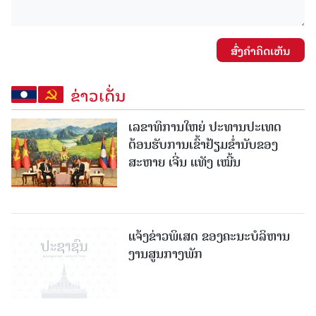
ສົ່ງຄໍາຄິດເຫັນ
ຂ່າວເດັ່ນ
ເລຂາທິການໃຫຍ່ ປະທານປະເທດ
ຕ້ອນຮັບການເຂົ້າຢ້ຽມຂໍ່ານັບຂອງ
ສະຫາຍ ເຈີ່ນ ແທັງ ເໝີ້ນ
ແຈ້ງຂ່າວພິເສດ ຂອງຄະນະບໍລິຫານ
ງານສູນກາງພັກ