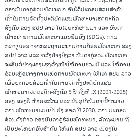
ຂອງບັນດາຄູ່ຮ່ວມພັດທະນາ ອັນໄດ້ປະກອບສ່ວນສຳຄັນ
ເຂົ້າໃນການຈັດຕັ້ງປະຕິບັດແຜນພັດທະນາເສດຖະກິດ-
ສັງຄົມ ຂອງ ສປປ ລາວ ໃນໄລຍະທີ່ຜ່ານມາ ແລະ ບັນດາ
ເປົ້າໝາຍການພັດທະນາແບບຍືນຍົງ (SDGs), ການ
ກະກຽມອອກຈາກສະຖານະພາບການດ້ອຍພັດທະນາ ຂອງ
ສປປ ລາວ ແລະ ຫວັງຢ່າງຍິ່ງວ່າ ບັນດາຄູ່ຮ່ວມພັດທະນາ
ຈະສືບຕໍ່ຢ່າງແຂງແຮງຕັ້ງໜ້າໃຫ້ການຮ່ວມມື ແລະ ໃຫ້ການ
ຊ່ວຍເຫຼືອທາງການເພື່ອການພັດທະນາ ໃຫ້ແກ່ ສປປ ລາວ
ເພື່ອປະກອບສ່ວນເຂົ້າໃນການຈັດຕັ້ງປະຕິບັດແຜນ
ພັດທະນາເສດຖະກິດ-ສັງຄົມ 5 ປີ ຄັ້ງທີ IX (2021-2025)
ຂອງ ສອງປີ ທ້າຍສະໄໝ ແລະ ບັນລຸໄດ້ບັນດາເປົ້າໝາຍ
ການພັດທະນາແບບຍືນຍົງ ຮອດ ປີ 2030. ການປະກອບ
ສ່ວນດັ່ງກ່າວ ຂອງບັນດາຄູ່ຮ່ວມພັດທະນາ, ລັດຖະບານ ຖື
ເປັນປະໂຫຍດອັນສຳຄັນ ໃຫ້ແກ່ ສປປ ລາວ ເນື່ອງໃນ