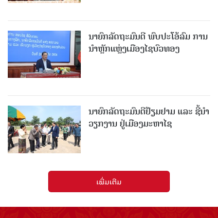
ນາຍົກລັດຖະມົນຕີ ພົບປະໂອ້ລົມ ການ
ນຳຫຼັກແຫຼ່ງເມືອງໄຊບົວທອງ
ນາຍົກລັດຖະມົນຕີຢ້ຽມຢາມ ແລະ ຊີ້ນຳ
ວຽກງານ ຢູ່ເມືອງມະຫາໄຊ
ເພີ່ມເຕີມ