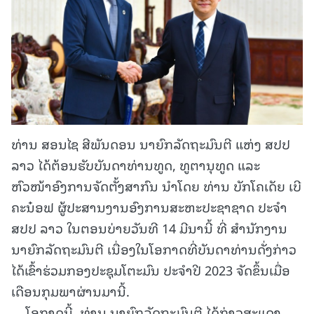
ທ່ານ ສອນໄຊ ສີພັນດອນ ນາຍົກລັດຖະມົນຕີ ແຫ່ງ ສປປ
ລາວ ໄດ້ຕ້ອນຮັບບັນດາທ່ານທູດ, ທູຕານຸທູດ ແລະ
ຫົວໜ້າອົງການຈັດຕັ້ງສາກົນ ນໍາໂດຍ ທ່ານ ບັກໂຄເດັຍ ເບີ
ຄະນ໋ອຟ ຜູ້ປະສານງານອົງການສະຫະປະຊາຊາດ ປະຈຳ
ສປປ ລາວ ໃນຕອນບ່າຍວັນທີ 14 ມີນານີ້ ທີ່ ສຳນັກງານ
ນາຍົກລັດຖະມົນຕີ ເນື່ອງໃນໂອກາດທີ່ບັນດາທ່ານດັ່ງກ່າວ
ໄດ້ເຂົ້າຮ່ວມກອງປະຊຸມໂຕະມົນ ປະຈຳປີ 2023 ຈັດຂຶ້ນເມື່ອ
ເດືອນກຸມພາຜ່ານມານີ້.
ໂອກາດນີ້, ທ່ານ ນາຍົກລັດຖະມົນຕີ ໄດ້ກ່າວສະແດງ