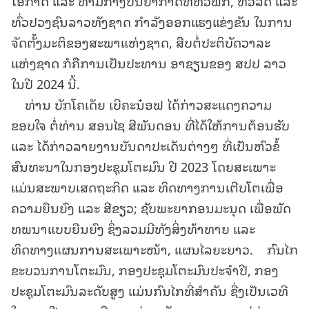
ໂອກາດ ແລະ ທ່າມກາງບັນຍາກາດທີ່ທົ່ວພັກ, ທົ່ວລັດ ແລະ
ທົ່ວປວງຊົນລາວທັງຊາດ ກຳລັງອອກແຮງແຂ່ງຂັນ ໃນການ
ຈັດຕັ້ງມະຕິຂອງສະພາແຫ່ງຊາດ, ສືບຕໍ່ປະຕິບັດວາລະ
ແຫ່ງຊາດ ກໍຄືການເປັນປະທານ ອາຊຽນຂອງ ສປປ ລາວ
ໃນປີ 2024 ນີ້.
ທ່ານ ບັກໂຄເດັຍ ເບີຄະນ໋ອຟ ໄດ້ກ່າວສະແດງຄວາມ
ຂອບໃຈ ຕໍ່ທ່ານ ສອນໄຊ ສີພັນດອນ ທີ່ໄດ້ໃຫ້ການຕ້ອນຮັບ
ແລະ ໄດ້ກ່າວລາຍງານບັນດາປະເດັນຕ່າງໆ ທີ່ເປັນຫົວຂໍ້
ສົນທະນາໃນກອງປະຊຸມໂຕະມົນ ປີ 2023 ໂດຍສະເພາະ
ແມ່ນສະພາບເສດຖະກິດ ແລະ ທິດທາງການເຕີບໂຕເພື່ອ
ຄວາມຍືນຍົງ ແລະ ສີຂຽວ; ຊັບພະຍາກອນມະນຸດ ເພື່ອພັດ
ທພນາແບບຍືນຍົງ ຊຶ່ງລວມມີທັງສິ່ງທ້າທາຍ ແລະ
ທິດທາງແຜນການສະເພາະໜ້າ, ແຜນໄລຍະຍາວ. ກົນໄກ
ຂະບວນການໂຕະມົນ, ກອງປະຊຸມໂຕະມົນປະຈຳປີ, ກອງ
ປະຊຸມໂຕະມົນລະດັບສູງ ແມ່ນກົນໄກທີ່ສຳຄັນ ຊື່ງເປັນເວທີ