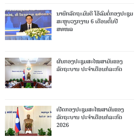
ນາຍົກລັດຖະມົນຕີ ໂອ້ລົມຕໍ່ກອງປະຊຸມ
ສະຫຼຸບວຽກງານ 6 ເດືອນຕົ້ນປີ
ສທໜລ
ຜົນກອງປະຊຸມສະໄໝສາມັນຂອງ
ລັດຖະບານ ປະຈຳເດືອນກໍລະກົດ
ເປີດກອງປະຊຸມສະໄໝສາມັນຂອງ
ລັດຖະບານ ປະຈໍາເດືອນກໍລະກົດ
2026