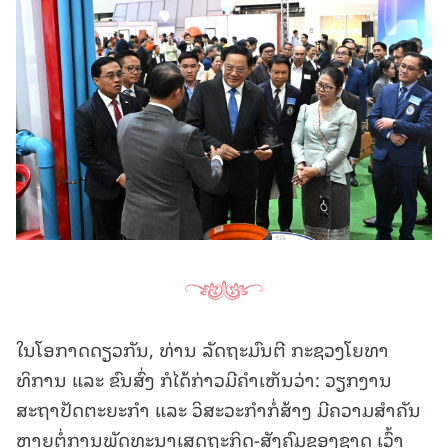
ໃນໂອກາດດຽວກັນ, ທ່ານ ລັດຖະມົນຕີ ກະຊວງໂຍທາ
ທິການ ແລະ ຂົນສົ່ງ ກໍໄດ້ກ່າວມີຄຳເຫັນວ່າ: ວຽກງານ
ສະຖາປັດຕະຍະກຳ ແລະ ວິສະວະກຳກໍ່ສ້າງ ມີຄວາມສໍາຄັນ
ຫຼາຍຕໍ່ການພັດທະນາເສດຖະກິດ-ສັງຄົມຂອງຊາດ ເວົ້າ