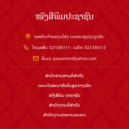
ໜັງສືພິມປະຊາຊົນ
ຖະໜົນກຳແພງເມືອງ ນະຄອນຫຼວງວຽງຈັນ
ໂທລະສັບ: 021336111 - ແຟັກ: 021336113
ອີເມວ:
pasaxonn@yahoo.com
ສຳ​ນັກ​ຂ່າວ​ສານ​ທີ່​ສຳ​ຄັນ​
ຄະນະໂຄສະນາອົບຮົມ​ສູນ​ກາງ​ພັກ
ໜັງສືພິມ ປະ​ຊາ​ຊົນ
ສຳ​ນັກ​ງານ​ທີ່​ສຳ​ຄັນ
ສຳ​ນັກ​ງານ​ປະ​ທານ​ປະ​ເທດ