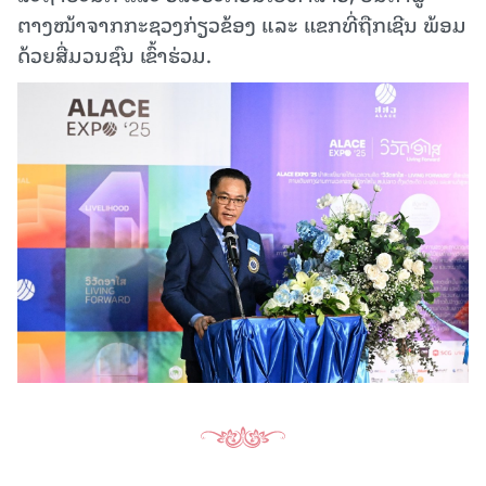
ຕາງໜ້າຈາກກະຊວງກ່ຽວຂ້ອງ ແລະ ແຂກທີ່ຖືກເຊີນ ພ້ອມ
ດ້ວຍສື່ມວນຊົນ ເຂົ້າຮ່ວມ.