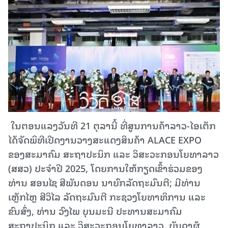
​ ໃນຕອນແລງວັນທີ 21 ຕຸລານີ້ ທີ່ສູນການຄ້າລາວ-ໄອເຕັກ
ໄດ້ຈັດພິທີເປີດງານວາງສະແດງສິນຄ້າ ALACE EXPO
ຂອງສະມາຄົມ ສະຖາປະນິກ ແລະ ວິສະວະກອນໂຍທາລາວ
(ສສວ) ປະຈໍາປີ 2025, ໂດຍການໃຫ້ກຽດເຂົ້າຮ່ວມຂອງ
ທ່ານ ສອນໄຊ ສີພັນດອນ ນາຍົກລັດຖະມົນຕີ; ມີທ່ານ
ເຫຼັກໄຫຼ ສີວິໄລ ລັດຖະມົນຕີ ກະຊວງໂຍທາທິການ ແລະ
ຂົນສົ່ງ, ທ່ານ ວົງໄພ ບຸນມະນີ ປະທານສະມາຄົມ
ສະຖາປະນິກ ແລະ ວິສະວະກອນໂຍທາລາວ, ບັນດາຜູ້