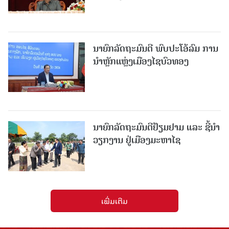
ນາຍົກລັດຖະມົນຕີ ພົບປະໂອ້ລົມ ການ
ນຳຫຼັກແຫຼ່ງເມືອງໄຊບົວທອງ
ນາຍົກລັດຖະມົນຕີຢ້ຽມຢາມ ແລະ ຊີ້ນຳ
ວຽກງານ ຢູ່ເມືອງມະຫາໄຊ
ເພີ່ມເຕີມ