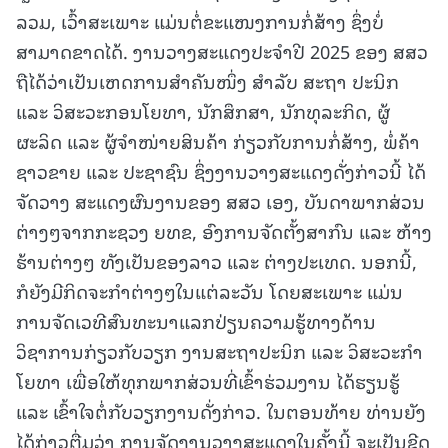
ລວມ, ເວົ້າສະເພາະ ແມ່ນຕໍ່ຂະແໜງການກໍ່ສ້າງ ຊຶ່ງບໍ່
ສາມາດຂາດໄດ້. ງານວາງສະແດງປະຈຳປີ 2025 ຂອງ ສສວ
ຖືໄດ້ວ່າເປັນເຫດການສໍາຄັນໜຶ່ງ ສໍາລັບ ສະຖາ ປະນິກ
ແລະ ວິສະວະກອນໂຍທາ, ນັກສຶກສາ, ນັກທຸລະກິດ, ຜູ້
ຜະລິດ ແລະ ຜູ້ຈຳໜ່າຍສິນຄ້າ ກ່ຽວກັບການກໍ່ສ້າງ, ພໍ່ຄ້າ
ຊາວຂາຍ ແລະ ປະຊາຊົນ ຊຶ່ງງານວາງສະແດງດັ່ງກ່າວນີ້ ໄດ້
ຈັດວາງ ສະແດງຜົນງານຂອງ ສສວ ເອງ, ບັນດາພາກສ່ວນ
ຕ່າງໆຈາກກະຊວງ ຍທຂ, ອົງການຈັດຕັ້ງສາກົນ ແລະ ຫ້າງ
ຮ້ານຕ່າງໆ ທັງເປັນຂອງລາວ ແລະ ຕ່າງປະເທດ. ນອກນີ້,
ກໍຍັງມີກິດຈະກຳຕ່າງໆໃນແຕ່ລະວັນ ໂດຍສະເພາະ ແມ່ນ
ການຈັດເວທີສົນທະນາແລກປ່ຽນຄວາມຮູ້ທາງດ້ານ
ວິຊາການກ່ຽວກັບວຽກ ງານສະຖາປະນິກ ແລະ ວິສະວະກຳ
ໂຍທາ ເພື່ອໃຫ້ທຸກພາກສ່ວນທີ່ເຂົ້າຮ່ວມງານ ໄດ້ຮຽນຮູ້
ແລະ ເຂົ້າໃຈຕໍ່ກັບວຽກງານດັ່ງກ່າວ. ໃນຕອນທ້າຍ ທ່ານຍັງ
ໄດ້ກ່າວຕື່ມວ່າ ການຈັດງານວາງສະແດງໃນຄັ້ງນີ້ ຈະເປັນຂີດ