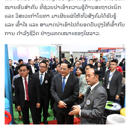
ໝາຍອັນສໍາຄັນ ທີ່ຊ່ວຍນໍາເອົາຄວາມຮູ້ດ້ານສະຖາປະນິກ
ແລະ ວິສະວະກຳໂຍທາ ມາເຜີຍແຜ່ໃຫ້ທົ່ວສັງຄົມໄດ້ຮັບຮູ້
ແລະ ເຂົ້າໃຈ ແລະ ສາມາດນໍາເອົາໄປຕໍ່ຍອດປັບປຸງໃຫ້ເຂົ້າກັບ
ການ ດໍາລົງຊີວິດ ຢ່າງແທດເໝາະຂອງໃຜລາວ.