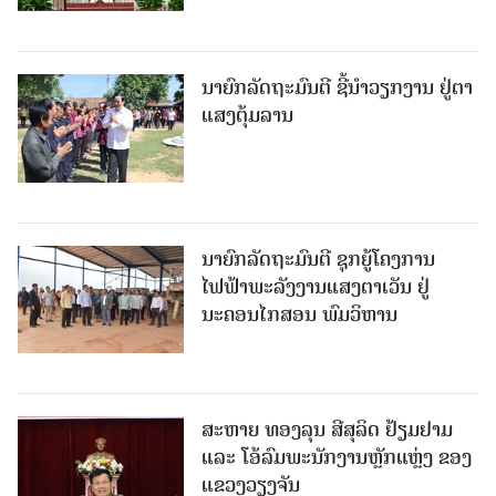
ນາຍົກລັດຖະມົນຕີ ຊີ້ນຳວຽກງານ ຢູ່ຕາ
ແສງຕຸ້ມລານ
ນາຍົກລັດຖະມົນຕີ ຊຸກຍູ້ໂຄງການ
ໄຟຟ້າພະລັງງານແສງຕາເວັນ ຢູ່
ນະຄອນໄກສອນ ພົມວິຫານ
ສະຫາຍ ທອງລຸນ ສີສຸລິດ ຢ້ຽມຢາມ
ແລະ ໂອ້ລົມພະນັກງານຫຼັກແຫຼ່ງ ຂອງ
ແຂວງວຽງຈັນ