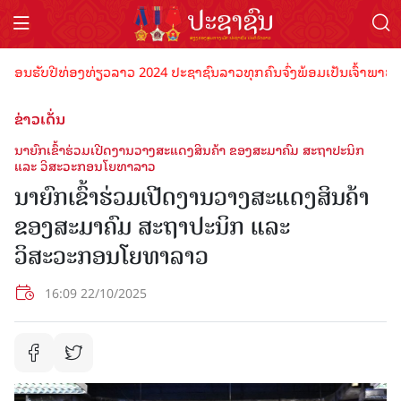
ຮັບປີທ່ອງທ່ຽວລາວ 2024 ປະຊາຊົນລາວທຸກຄົນຈົ່ງພ້ອມເປັນເຈົ້າພາບທີ່ດີ ຕ້
ຂ່າວເດັ່ນ
ນາຍົກເຂົ້າຮ່ວມເປີດງານວາງສະແດງສິນຄ້າ ຂອງສະມາຄົມ ສະຖາປະນິກ
ແລະ ວິສະວະກອນໂຍທາລາວ
ນາຍົກເຂົ້າຮ່ວມເປີດງານວາງສະແດງສິນຄ້າ
ຂອງສະມາຄົມ ສະຖາປະນິກ ແລະ
ວິສະວະກອນໂຍທາລາວ
16:09 22/10/2025