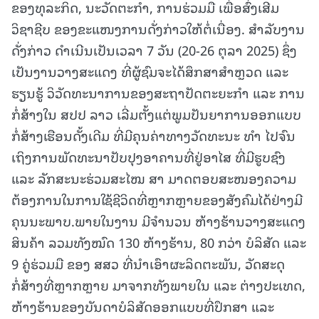
ຂອງທຸລະກິດ, ນະວັດຕະກຳ, ການຮ່ວມມື ເພື່ອສົ່ງເສີມ
ວິຊາຊີບ ຂອງຂະແໜງການດັ່ງກ່າວໃຫ້ຕໍ່ເນື່ອງ. ສຳລັບງານ
ດັ່ງກ່າວ ດໍາເນີນເປັນເວລາ 7 ວັນ (20-26 ຕຸລາ 2025) ຊຶ່ງ
ເປັນງານວາງສະແດງ ທີ່ຜູ້ຊົມຈະໄດ້ສຶກສາສໍາຫຼວດ ແລະ
ຮຽນຮູ້ ວິວັດທະນາການຂອງສະຖາປັດຕະຍະກໍາ ແລະ ການ
ກໍ່ສ້າງໃນ ສປປ ລາວ ເລີ່ມຕັ້ງແຕ່ພູມປັນຍາການອອກແບບ
ກໍ່ສ້າງເຮືອນດັ້ງເດີມ ທີ່ມີຄຸນຄ່າທາງວັດທະນະ ທຳ ໄປຈົນ
ເຖິງການພັດທະນາປັບປຸງອາຄານທີ່ຢູ່ອາໄສ ທີ່ມີຮູບຊົງ
ແລະ ລັກສະນະຮ່ວມສະໄໝ ສາ ມາດຕອບສະໜອງຄວາມ
ຕ້ອງການໃນການໃຊ້ຊີວິດທີ່ຫຼາກຫຼາຍຂອງສັງຄົມໄດ້ຢ່າງມີ
ຄຸນນະພາບ.ພາຍໃນງານ ມີຈຳນວນ ຫ້າງຮ້ານວາງສະແດງ
ສິນຄ້າ ລວມທັງໝົດ 130 ຫ້າງຮ້ານ, 80 ກວ່າ ບໍລິສັດ ແລະ
9 ຄູ່ຮ່ວມມື ຂອງ ສສວ ທີ່ນໍາເອົາຜະລິດຕະພັນ, ວັດສະດຸ
ກໍ່ສ້າງທີ່ຫຼາກຫຼາຍ ມາຈາກທັງພາຍໃນ ແລະ ຕ່າງປະເທດ,
ຫ້າງຮ້ານຂອງບັນດາບໍລິສັດອອກແບບທີ່ປຶກສາ ແລະ