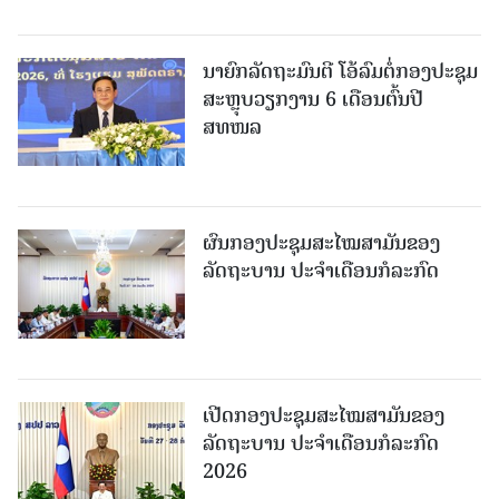
ນາຍົກລັດຖະມົນຕີ ໂອ້ລົມຕໍ່ກອງປະຊຸມ
ສະຫຼຸບວຽກງານ 6 ເດືອນຕົ້ນປີ
ສທໜລ
ຜົນກອງປະຊຸມສະໄໝສາມັນຂອງ
ລັດຖະບານ ປະຈຳເດືອນກໍລະກົດ
ເປີດກອງປະຊຸມສະໄໝສາມັນຂອງ
ລັດຖະບານ ປະຈໍາເດືອນກໍລະກົດ
2026