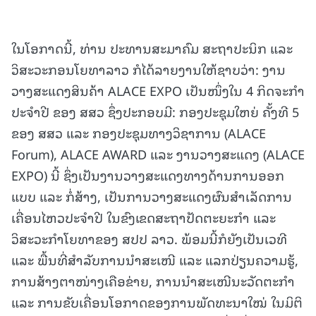
ໃນໂອກາດນີ້, ທ່ານ ປະທານສະມາຄົມ ສະຖາປະນິກ ແລະ
ວິສະວະກອນໂຍທາລາວ ກໍໄດ້ລາຍງານໃຫ້ຊາບວ່າ: ງານ
ວາງສະແດງສິນຄ້າ ALACE EXPO ເປັນໜຶ່ງໃນ 4 ກິດຈະກໍາ
ປະຈໍາປີ ຂອງ ສສວ ຊຶ່ງປະກອບມີ: ກອງປະຊຸມໃຫຍ່ ຄັ້ງທີ 5
ຂອງ ສສວ ແລະ ກອງປະຊຸມທາງວິຊາການ (ALACE
Forum), ALACE AWARD ແລະ ງານວາງສະແດງ (ALACE
EXPO) ນີ້ ຊຶ່ງເປັນງານວາງສະແດງທາງດ້ານການອອກ
ແບບ ແລະ ກໍ່ສ້າງ, ເປັນການວາງສະແດງຜົນສໍາເລັດການ
ເຄື່ອນໄຫວປະຈໍາປີ ໃນຂົງເຂດສະຖາປັດຕະຍະກຳ ແລະ
ວິສະວະກຳໂຍທາຂອງ ສປປ ລາວ. ພ້ອມນີ້ກໍຍັງເປັນເວທີ
ແລະ ພື້ນທີ່ສຳລັບການນຳສະເໜີ ແລະ ແລກປ່ຽນຄວາມຮູ້,
ການສ້າງຕາໜ່າງເຄືອຂ່າຍ, ການນໍາສະເໜີນະວັດຕະກໍາ
ແລະ ການຂັບເຄື່ອນໂອກາດຂອງການພັດທະນາໃໝ່ ໃນມິຕິ