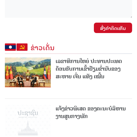
ສົ່ງຄໍາຄິດເຫັນ
ຂ່າວເດັ່ນ
ເລຂາທິການໃຫຍ່ ປະທານປະເທດ
ຕ້ອນຮັບການເຂົ້າຢ້ຽມຂໍ່ານັບຂອງ
ສະຫາຍ ເຈີ່ນ ແທັງ ເໝີ້ນ
ແຈ້ງຂ່າວພິເສດ ຂອງຄະນະບໍລິຫານ
ງານສູນກາງພັກ