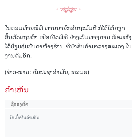
ໃນຕອນທ້າຍພິທີ ທ່ານນາຍົກລັດຖະມົນຕີ ກໍໄດ້ໃຫ້ກຽດ
ຂຶ້ນຕັດແຖບຜ້າ ເພື່ອເປີດພິທີ ຢ່າງເປັນທາງການ ພ້ອມທັງ
ໄດ້ຢ້ຽມຊົມບັນດາຫ້າງຮ້ານ ທີ່ນຳສິນຄ້າມາວາງສະແດງ ໃນ
ງານຕື່ມອີກ.
(ຂ່າວ-ພາບ: ກົມປະຊາສຳພັນ, ຫສນຍ)
ຄໍາເຫັນ