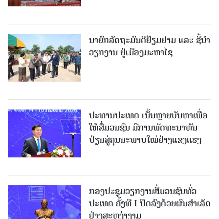
ນາຍົກລັດຖະມົນຕີຢ້ຽມຢາມ ແລະ ຊີ້ນຳ
ວຽກງານ ຢູ່ເມືອງມະຫາໄຊ
ປະທານປະເທດ ເນັ້ນຫຼາຍບັນຫາເພື່ອ
ໃຫ້ສື່ມວນຊົນ ມີການພັດທະນາຫັນ
ປ່ຽນສູ່ຄຸນນະພາບໃໝ່ຢ່າງແຂງແຮງ
ກອງປະຊຸມວຽກງານສື່ມວນຊົນທົ່ວ
ປະເທດ ຄັ້ງທີ I ປິດລົງດ້ວຍຜົນສໍາເລັດ
ຢ່າງສະຫງ່າງາມ