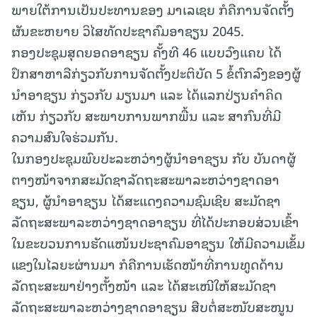
ພາຍໃຕ້ການເປັນປະທານຂອງ ມາເລເຊຍ ກໍຄືການຈັດຕັ້ງ
ຜັນຂະຫຍາຍ ວິໄສທັດປະຊາຄົມອາຊຽນ 2045.
ກອງປະຊຸມສຸດຍອດອາຊຽນ ຄັ້ງທີ 46 ແບບວົງແຄບ ໄດ້
ປຶກສາຫາລືກ່ຽວກັບການຈັດຕັ້ງປະຕິບັດ 5 ຂໍ້ຕົກລົງຂອງຜູ້
ນໍາອາຊຽນ ກ່ຽວກັບ ມຽນມາ ແລະ ໄດ້ແລກປ່ຽນຄໍາຄິດ
ເຫັນ ກ່ຽວກັບ ສະພາບການພາກພື້ນ ແລະ ສາກົນທີ່ມີ
ຄວາມສົນໃຈຮ່ວມກັນ.
ໃນກອງປະຊຸມພົບປະລະຫວ່າງຜູ້ນໍາອາຊຽນ ກັບ ບັນດາຜູ້
ຕາງໜ້າຈາກສະມັດຊາລັດຖະສະພາລະຫວ່າງຊາດອາ
ຊຽນ, ຜູ້ນໍາອາຊຽນ ໄດ້ສະແດງຄວາມຊົມເຊີຍ ສະມັດຊາ
ລັດຖະສະພາລະຫວ່າງຊາດອາຊຽນ ທີ່ໄດ້ປະກອບສ່ວນເຂົ້າ
ໃນຂະບວນການຮັດແໜ້ນປະຊາຄົມອາຊຽນ ໃຫ້ມີຄວາມເຂັ້ມ
ແຂງໃນໄລຍະຜ່ານມາ ກໍຄືການເຮັດໜ້າທີ່ການທູດດ້ານ
ລັດຖະສະພາຢ່າງຕັ້ງໜ້າ ແລະ ໄດ້ສະເໜີໃຫ້ສະມັດຊາ
ລັດຖະສະພາລະຫວ່າງຊາດອາຊຽນ ສືບຕໍ່ສະໜັບສະໜູນ