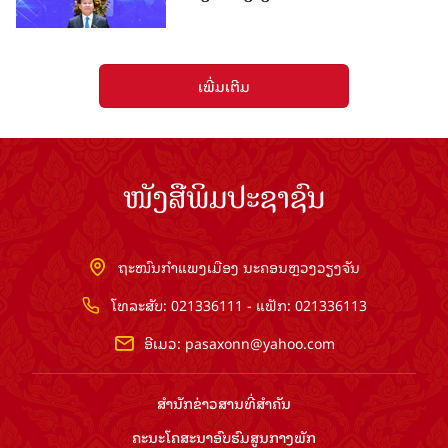
ເພີ່ມເຕີມ
ໜັງສືພິມປະຊາຊົນ
ຖະໜົນກຳແພງເມືອງ ນະຄອນຫຼວງວຽງຈັນ
ໂທລະສັບ: 021336111 - ແຟັກ: 021336113
ອີເມວ:
pasaxonn@yahoo.com
ສຳ​ນັກ​ຂ່າວ​ສານ​ທີ່​ສຳ​ຄັນ​
ຄະນະໂຄສະນາອົບຮົມ​ສູນ​ກາງ​ພັກ