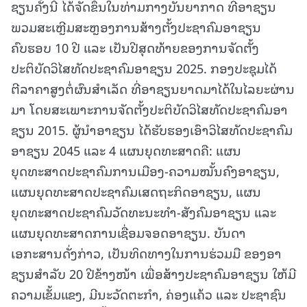
ຊຽນຄັ້ງນີ້ ໄດ້ຈັດຂຶ້້ນໃນທ່າມກາງບັນຍາກາດ ທີ່ອາຊຽນ
ພວມສະເຫຼີມສະຫຼອງການສ້າງຕັ້ງປະຊາຄົມອາຊຽນ
ຄົບຮອບ 10 ປີ ແລະ ເປັນປີສຸດທ້າຍຂອງການຈັດຕັ້ງ
ປະຕິບັດວິໄສທັດປະຊາຄົມອາຊຽນ 2025. ກອງປະຊຸມໄດ້
ຕີລາຄາສູງຕໍ່ຜົນສໍາເລັດ ທີ່ອາຊຽນຍາດມາໄດ້ໃນໄລຍະຜ່ານ
ມາ ໂດຍສະເພາະການຈັດຕັ້ງປະຕິບັດວິໄສທັດປະຊາຄົມອາ
ຊຽນ 2015. ຜູ້ນຳອາຊຽນ ໄດ້ຮັບຮອງເອົາວິໄສທັດປະຊາຄົມ
ອາຊຽນ 2045 ແລະ 4 ແຜນຍຸດທະສາດຄື: ແຜນ
ຍຸດທະສາດປະຊາຄົມການເມືອງ-ຄວາມໝັ້ນຄົງອາຊຽນ,
ແຜນຍຸດທະສາດປະຊາຄົມເສດຖະກິດອາຊຽນ, ແຜນ
ຍຸດທະສາດປະຊາຄົມວັດທະນະທໍາ-ສັງຄົມອາຊຽນ ແລະ
ແຜນຍຸດທະສາດການເຊື່ອມຈອດອາຊຽນ. ບັນດາ
ເອກະສານດັ່ງກ່າວ, ເປັນທິດທາງໃນການຮ່ວມມື ຂອງອາ
ຊຽນສໍາລັບ 20 ປີຂ້າງໜ້າ ເພື່ອສ້າງປະຊາຄົມອາຊຽນ ໃຫ້ມີ
ຄວາມເຂັ້ມແຂງ, ມີນະວັດຕະກໍາ, ຄ່ອງແຄ້ວ ແລະ ປະຊາຊົນ