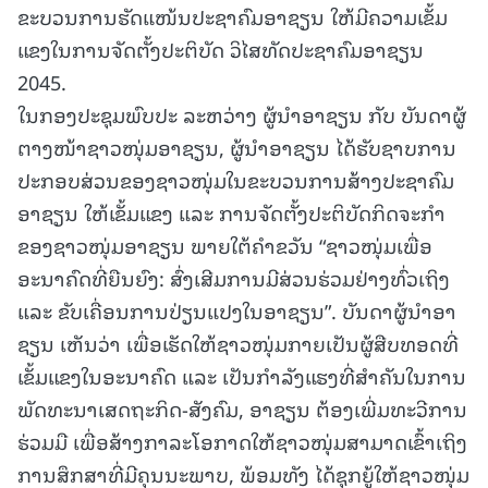
ຂະບວນການຮັດແໜ້ນປະຊາຄົມອາຊຽນ ໃຫ້ມີຄວາມເຂັ້ມ
ແຂງໃນການຈັດຕັ້ງປະຕິບັດ ວິໄສທັດປະຊາຄົມອາຊຽນ
2045.
ໃນກອງປະຊຸມພົບປະ ລະຫວ່າງ ຜູ້ນໍາອາຊຽນ ກັບ ບັນດາຜູ້
ຕາງໜ້າຊາວໜຸ່ມອາຊຽນ, ຜູ້ນໍາອາຊຽນ ໄດ້ຮັບຊາບການ
ປະກອບສ່ວນຂອງຊາວໜຸ່ມໃນຂະບວນການສ້າງປະຊາຄົມ
ອາຊຽນ ໃຫ້ເຂັ້ມແຂງ ແລະ ການຈັດຕັ້ງປະຕິບັດກິດຈະກຳ
ຂອງຊາວໜຸ່ມອາຊຽນ ພາຍໃຕ້ຄຳຂວັນ “ຊາວໜຸ່ມເພື່ອ
ອະນາຄົດທີ່ຍືນຍົງ: ສົ່ງເສີມການມີສ່ວນຮ່ວມຢ່າງທົ່ວເຖິງ
ແລະ ຂັບເຄື່ອນການປ່ຽນແປງໃນອາຊຽນ”. ບັນດາຜູ້ນໍາອາ
ຊຽນ ເຫັນວ່າ ເພື່ອເຮັດໃຫ້ຊາວໜຸ່ມກາຍເປັນຜູ້ສືບທອດທີ່
ເຂັ້ມແຂງໃນອະນາຄົດ ແລະ ເປັນກໍາລັງແຮງທີ່ສໍາຄັນໃນການ
ພັດທະນາເສດຖະກິດ-ສັງຄົມ, ອາຊຽນ ຕ້ອງເພີ່ມທະວີການ
ຮ່ວມມື ເພື່ອສ້າງກາລະໂອກາດໃຫ້ຊາວໜຸ່ມສາມາດເຂົ້າເຖິງ
ການສຶກສາທີ່ມີຄຸນນະພາບ, ພ້ອມທັງ ໄດ້ຊຸກຍູ້ໃຫ້ຊາວໜຸ່ມ