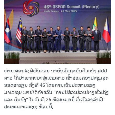
ທ່ານ ສອນໄຊ ສີພັນດອນ ນາຍົກລັດຖະມົນຕີ ແຫ່ງ ສປປ
ລາວ ໄດ້ນຳພາຄະນະຜູ້ແທນລາວ ເຂົ້າຮ່ວມກອງປະຊຸມສຸດ
ຍອດອາຊຽນ ຄັ້ງທີ 46 ໂດຍການເປັນປະທານຂອງ
ມາເລເຊຍ ພາຍໃຕ້ຄຳຂວັນ “ການມີສ່ວນຮ່ວມຢ່າງທົ່ວເຖິງ
ແລະ ຍືນຍົງ” ໃນວັນທີ 26 ພຶດສະພານີ້ ທີ່ ກົວລາລໍາເປີ
ປະເທດມາເລເຊຍ; ພ້ອມນີ້,