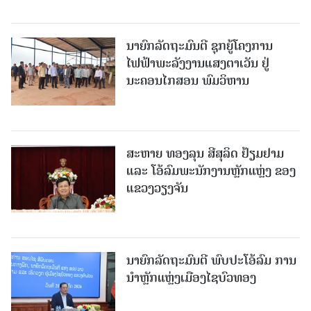
ນາຍົກລັດຖະມົນຕີ ຊຸກຍູ້ໂຄງການ
ໄຟຟ້າພະລັງງານແສງຕາເວັນ ຢູ່
ນະຄອນໄກສອນ ພົມວິຫານ
ສະຫາຍ ທອງລຸນ ສີສຸລິດ ຢ້ຽມຢາມ
ແລະ ໂອ້ລົມພະນັກງານຫຼັກແຫຼ່ງ ຂອງ
ແຂວງວຽງຈັນ
ນາຍົກລັດຖະມົນຕີ ພົບປະໂອ້ລົມ ການ
ນຳຫຼັກແຫຼ່ງເມືອງໄຊບົວທອງ