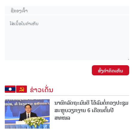
ສົ່ງຄໍາຄິດເຫັນ
ຂ່າວເດັ່ນ
ນາຍົກລັດຖະມົນຕີ ໂອ້ລົມຕໍ່ກອງປະຊຸມ
ສະຫຼຸບວຽກງານ 6 ເດືອນຕົ້ນປີ
ສທໜລ