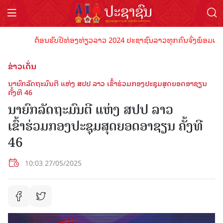
ຕ້ອນຮັບປີທ່ອງທ່ຽວລາວ 2024 ປະຊາຊົນລາວທຸກຄົນຈົ່ງພ້ອມເປັນເຈົ້າພ
ຂ່າວເດັ່ນ
ນາຍົກລັດຖະມົນຕີ ແຫ່ງ ສປປ ລາວ ເຂົ້າຮ່ວມກອງປະຊຸມສຸດຍອດອາຊຽນ
ຄັ້ງທີ 46
ນາຍົກລັດຖະມົນຕີ ແຫ່ງ ສປປ ລາວ
ເຂົ້າຮ່ວມກອງປະຊຸມສຸດຍອດອາຊຽນ ຄັ້ງທີ
46
10:03 27/05/2025