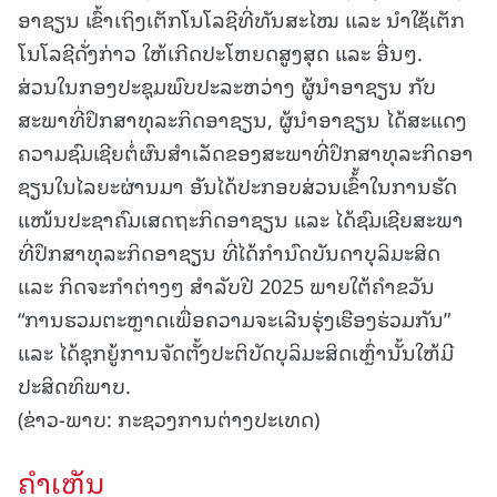
ອາຊຽນ ເຂົ້າເຖິງເຕັກໂນໂລຊີທີ່ທັນສະໄໝ ແລະ ນໍາໃຊ້ເຕັກ
ໂນໂລຊີດັ່ງກ່າວ ໃຫ້ເກີດປະໂຫຍດສູງສຸດ ແລະ ອື່ນໆ.
ສ່ວນໃນກອງປະຊຸມພົບປະລະຫວ່າງ ຜູ້ນຳອາຊຽນ ກັບ
ສະພາທີ່ປຶກສາທຸລະກິດອາຊຽນ, ຜູ້ນໍາອາຊຽນ ໄດ້ສະແດງ
ຄວາມຊົມເຊີຍຕໍ່ຜົນສໍາເລັດຂອງສະພາທີ່ປຶກສາທຸລະກິດອາ
ຊຽນໃນໄລຍະຜ່ານມາ ອັນໄດ້ປະກອບສ່ວນເຂົ້້າໃນການຮັດ
ແໜ້ນປະຊາຄົມເສດຖະກິດອາຊຽນ ແລະ ໄດ້ຊົມເຊີຍສະພາ
ທີ່ປຶກສາທຸລະກິດອາຊຽນ ທີ່ໄດ້ກຳນົດບັນດາບຸລິມະສິດ
ແລະ ກິດຈະກຳຕ່າງໆ ສຳລັບປີ 2025 ພາຍໃຕ້ຄຳຂວັນ
“ການຮວມຕະຫຼາດເພື່ອຄວາມຈະເລີນຮຸ່ງເຮືອງຮ່ວມກັນ”
ແລະ ໄດ້ຊຸກຍູ້ການຈັດຕັ້ງປະຕິບັດບຸລິມະສິດເຫຼົ່ານັ້ນໃຫ້ມີ
ປະສິດທິພາບ.
(ຂ່າວ-ພາບ: ກະຊວງການຕ່າງປະເທດ)
ຄໍາເຫັນ