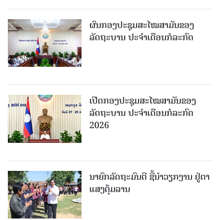
ຜົນກອງປະຊຸມສະໄໝສາມັນຂອງ
ລັດຖະບານ ປະຈຳເດືອນກໍລະກົດ
ເປີດກອງປະຊຸມສະໄໝສາມັນຂອງ
ລັດຖະບານ ປະຈໍາເດືອນກໍລະກົດ
2026
ນາຍົກລັດຖະມົນຕີ ຊີ້ນຳວຽກງານ ຢູ່ຕາ
ແສງຕຸ້ມລານ