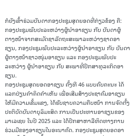
ກໍຍັງເຂົ້າຮ່ວມບັນດາກອງປະຊຸມສຸດຍອດທີ່ກ່ຽວຂ້ອງ ຄື:
ກອງປະຊຸມພົບປະລະຫວ່າງຜູ້ນໍາອາຊຽນ ກັບ ບັນດາຜູ້
ຕາງໜ້າຈາກສະມັດຊາລັດຖະສະພາລະຫວ່າງຊາດອາ
ຊຽນ, ກອງປະຊຸມພົບປະລະຫວ່າງຜູ້ນໍາອາຊຽນ ກັບ ບັນດາ
ຜູ້ຕາງໜ້າຊາວໜຸ່ມອາຊຽນ ແລະ ກອງປະຊຸມພົບປະ
ລະຫວ່າງ ຜູ້ນໍາອາຊຽນ ກັບ ສະພາທີ່ປຶກສາທຸລະກິດອາ
ຊຽນ.
ກອງປະຊຸມສຸດຍອດອາຊຽນ ຄັ້ງທີ 46 ແບບຄົບຄະນະ ໄດ້
ແລກປ່ຽນຄໍາຄິດຄໍາເຫັນ ເພື່ອເສີມສ້າງປະຊາຄົມອາຊຽນ
ໃຫ້ມີຄວາມເຂັ້ມແຂງ, ໄດ້ຮັບຊາບຄວາມຄືບໜ້າ ການຈັດຕັ້ງ
ປະຕິບັດບັນດາບຸລິມະສິດ ການເປັນປະທານອາຊຽນຂອງ
ມາເລເຊຍ ໃນປີ 2025 ແລະ ໄດ້ປຶກສາຫາລືທິດທາງການ
ຮ່ວມມືຂອງອາຊຽນໃນອະນາຄົດ. ກອງປະຊຸມສຸດຍອດອາ