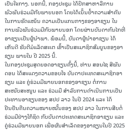
ເປັນໃຈກາງ. ນອກນີ້, ກອງປະຊຸມ ໄດ້ປຶກສາຫາລືການ
ພົວພັນຮ່ວມມືກັບພາຍນອກ ໂດຍໄດ້ເນັ້ນຢໍ້າຄວາມສຳຄັນ
ໃນການຮັດແໜ້ນ ຄວາມເປັນແກນກາງຂອງອາຊຽນ ໃນ
ການພົວພັນຮ່ວມມືກັບພາຍນອກ ໂດຍຜ່ານບັນດາກົນໄກທີ່
ອາຊຽນເປັນຜູ້ນໍາພາ. ພ້ອມນີ້, ບັນດາຜູ້ນໍາອາຊຽນ ໄດ້
ເຫັນດີ ຮັບຕີມໍແລັດສະເຕ ເຂົ້າເປັນສະມາຊິກສົມບູນຂອງອາ
ຊຽນ ພາຍໃນ ປີ 2025 ນີ້.
ໃນກອງປະຊຸມສຸດຍອດອາຊຽນຄັ້ງນີ້, ທ່ານ ສອນໄຊ ສີພັນ
ດອນ ໄດ້ສະແດງຄວາມຂອບໃຈ ບັນດາປະເທດສະມາຊິກອາ
ຊຽນ ແລະ ຄູ່ຮ່ວມມືພາຍນອກຂອງອາຊຽນ ຕໍ່ການ
ສະໜັບສະໜູນ ແລະ ຮ່ວມມື ສຳລັບການດຳເນີນການເປັນ
ປະທານອາຊຽນຂອງ ສປປ ລາວ ໃນປີ 2024 ແລະ ໄດ້
ຢືນຢັນຄືນຄວາມໝາຍໝັ້ນຂອງ ສປປ ລາວ ໃນການສືບຕໍ່
ຮ່ວມມືຢ່າງໃກ້ຊິດ ກັບບັນດາປະເທດສະມາຊິກອາຊຽນ ແລະ
ຄູ່ຮ່ວມມືພາຍນອກ ເພື່ອຜົນສໍາເລັດຂອງອາຊຽນໃນປີ 2025