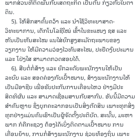
ພາກສ່ວນທີ່ຕິດພັນກັບເສດຖະກິດ ເປັນຕົ້ນ ກ່ຽວກັບໃບຕາ
ດິນ.
5). ໃຫ້ສຶກສາຄົ້ນຄວ້າ ແລະ ນໍາໃຊ້ວິທະຍາສາດ-
ວິທະຍາການ, ເຕັກໂນໂລຊີໃໝ່ ເຂົ້າໃນຂະແໜງ ຊສ ແລະ
ຫັນເປັນທັນສະໄໝ ແນໃສ່ຍົກສູງສະມັດຖະພາບຂອງ
ວຽກງານ ໃຫ້ມີຄວາມວ່ອງໄວທັນສະໄໝ, ປະຢັດງົບປະມານ
ແລະ ໂປ່ງໃສ ສາມາດກວດສອບໄດ້.
6). ສືບຕໍ່ກໍ່ສ້າງ ແລະ ຍົກລະດັບພະນັກງານໃຫ້ເປັນ
ລະບົບ ແລະ ສອດຄ່ອງກັບເປົ້າໝາຍ, ສ້າງພະນັກງານໃຫ້
ເປັນມືອາຊີບ ເພື່ອຮັບປະກັນການເຄື່ອນໄຫວ ຢ່າງມີປະ
ສິດທິຜົນ ແລະ ສາມາດເຊື່ອມສານກັບສາກົນ. ອັນນີ້ມີຄວາມ
ສຳຄັນຫຼາຍ ຊຶ່ງບຸກຄະລາກອນເປັນສິ່ງຕັດສິນ ເພາະທຸກສິ່ງ
ທຸກຢ່າງແມ່ນຄົນເຮົາເປັນຜູ້ຈັດຕັ້ງປະຕິບັດ. ສະນັ້ນ, ມະຫາ
ພາກ ກໍຄືກະຊວງ ຕ້ອງໄດ້ເບິ່ງຕິດຕາມເປົ້າໝາຍ ການ
ເຄື່ອນຍ້າຍ, ການກໍ່ສ້າງພະນັກງານ ຊ່ວຍທ້ອງຖິ່ນ ເພາະ