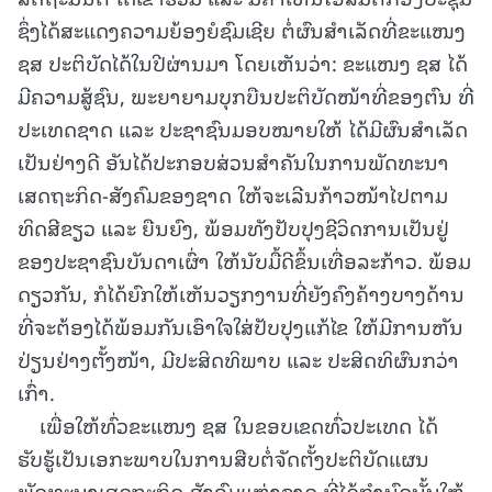
ຊຶ່ງໄດ້ສະແດງຄວາມຍ້ອງຍໍຊົມເຊີຍ ຕໍ່ຜົນສຳເລັດທີ່ຂະແໜງ
ຊສ ປະຕິບັດໄດ້ໃນປີຜ່ານມາ ໂດຍເຫັນວ່າ: ຂະແໜງ ຊສ ໄດ້
ມີຄວາມສູ້ຊົນ, ພະຍາຍາມບຸກບືນປະຕິບັດໜ້າທີ່ຂອງຕົນ ທີ່
ປະເທດຊາດ ແລະ ປະຊາຊົນມອບໝາຍໃຫ້ ໄດ້ມີຜົນສຳເລັດ
ເປັນຢ່າງດີ ອັນໄດ້ປະກອບສ່ວນສຳຄັນໃນການພັດທະນາ
ເສດຖະກິດ-ສັງຄົມຂອງຊາດ ໃຫ້ຈະເລີນກ້າວໜ້າໄປຕາມ
ທິດສີຂຽວ ແລະ ຍືນຍົງ, ພ້ອມທັງປັບປຸງຊີວິດການເປັນຢູ່
ຂອງປະຊາຊົນບັນດາເຜົ່າ ໃຫ້ນັບມື້ດີຂຶ້ນເທື່ອລະກ້າວ. ພ້ອມ
ດຽວກັນ, ກໍໄດ້ຍົກໃຫ້ເຫັນວຽກງານທີ່ຍັງຄົງຄ້າງບາງດ້ານ
ທີ່ຈະຕ້ອງໄດ້ພ້ອມກັນເອົາໃຈໃສ່ປັບປຸງແກ້ໄຂ ໃຫ້ມີການຫັນ
ປ່ຽນຢ່າງຕັ້ງໜ້າ, ມີປະສິດທິພາບ ແລະ ປະສິດທິຜົນກວ່າ
ເກົ່າ.
ເພື່ອໃຫ້ທົ່ວຂະແໜງ ຊສ ໃນຂອບເຂດທົ່ວປະເທດ ໄດ້
ຮັບຮູ້ເປັນເອກະພາບໃນການສືບຕໍ່ຈັດຕັ້ງປະຕິບັດແຜນ
ພັດທະນາເສດຖະກິດ-ສັງຄົມແຫ່ງຊາດ ທີ່ໄດ້ກຳນົດນັ້ນໃຫ້