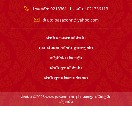
ໂທລະສັບ: 021336111 - ແຟັກ: 021336113
ອີເມວ:
pasaxonn@yahoo.com
ສຳ​ນັກ​ຂ່າວ​ສານ​ທີ່​ສຳ​ຄັນ​
ຄະນະໂຄສະນາອົບຮົມ​ສູນ​ກາງ​ພັກ
ໜັງສືພິມ ປະ​ຊາ​ຊົນ
ສຳ​ນັກ​ງານ​ທີ່​ສຳ​ຄັນ
ສຳ​ນັກ​ງານ​ປະ​ທານ​ປະ​ເທດ
ລິຂະສິດ ©2026 www.pasaxon.org.la. ສະຫງວນໄວ້ເຊິງສິດ
ທັງຫມົດ