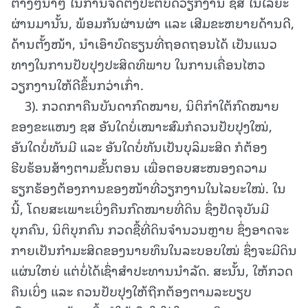
ຕ່າງໆນາໆ ໃນການຈັດຕັ້ງປະຕິບັດວຽກງານ ຊສ ໃນໄລຍະ
ຜ່ານມານັ້ນ, ພ້ອມກັນຜ່ານຜ່າ ແລະ ເສີມຂະຫຍາຍດ້ານດີ,
ດ້ານຕັ້ງໜ້າ, ນໍາເອົາບົດຮຽນທີ່ຖອດຖອນໄດ້ ເປັນແນວ
ທາງໃນການປັບປຸງປະສິດທິພາບ ໃນການເຄື່ອນໄຫວ
ວຽກງານໃຫ້ດີຂຶ້ນກວ່າເກົ່າ.
3). ກວດກາຄືນບັນດາກົດໝາຍ, ນິຕິກຳໃຕ້ກົດໝາຍ
ຂອງຂະແໜງ ຊສ ອັນໃດບໍ່ເໝາະສົມກໍຄວນປັບປຸງໃໝ່,
ອັນໃດບໍ່ທັນມີ ແລະ ອັນໃດບໍ່ທັນເປັນບຸລິມະສິດ ກໍຕ້ອງ
ຮີບຮ້ອນສ້າງຕາມຂັ້ນຕອນ ເພື່ອຕອບສະໜອງຄວາມ
ຮຽກຮ້ອງຕ້ອງການຂອງໜ້າທີ່ວຽກງານໃນໄລຍະໃໝ່. ໃນ
ນີ້, ໂດຍສະເພາະເບິ່ງຄືນກົດໝາຍທີ່ດິນ ຊຶ່ງປັດຈຸບັນມີ
ບຸກຄົນ, ນິຕິບຸກຄົນ ກວດຊື້ທີ່ດິນຈໍານວນຫຼາຍ ຊຶ່ງອາດຈະ
ກາຍເປັນກຳມະສິດຂອງນາຍທຶນໃນລະບອບໃໝ່ ຊຶ່ງຈະມີດິນ
ແຜ່ນໃຫຍ່ ແຕ່ບໍ່ໄດ້ເຊົ່າສຳປະທານນໍາລັດ. ສະນັ້ນ, ໃຫ້ກວດ
ຄືນເບິ່ງ ແລະ ຄວນປັບປຸງໃຫ້ຖືກຕ້ອງຕາມລະບຽບ