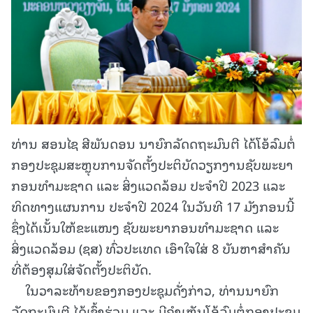
ທ່ານ ສອນໄຊ ສີພັນດອນ ນາຍົກລັດດຖະມົນຕີ ໄດ້ໂອ້ລົມຕໍ່
ກອງປະຊຸມສະຫຼຸບການຈັດຕັ້ງປະຕິບັດວຽກງານຊັບພະຍາ
ກອນທໍາມະຊາດ ແລະ ສິ່ງແວດລ້ອມ ປະຈໍາປີ 2023 ແລະ
ທິດທາງແຜນການ ປະຈໍາປີ 2024 ໃນວັນທີ 17 ມັງກອນນີ້
ຊຶ່ງໄດ້ເນັ້ນໃຫ້ຂະແໜງ ຊັບພະຍາກອນທໍາມະຊາດ ແລະ
ສິ່ງແວດລ້ອມ (ຊສ) ທົ່ວປະເທດ ເອົາໃຈໃສ່ 8 ບັນຫາສຳຄັນ
ທີ່ຕ້ອງສຸມໃສ່ຈັດຕັ້ງປະຕິບັດ.
ໃນວາລະທ້າຍຂອງກອງປະຊຸມດັ່ງກ່າວ, ທ່ານນາຍົກ
ລັດຖະມົນຕີ ໄດ້ເຂົ້າຮ່ວມ ແລະ ມີຄໍາເຫັນໂອ້ລົມຕໍ່ກອງປະຊຸມ