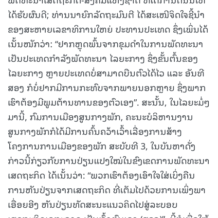
ໄດ້ຮັບຜົນດີ; ທ່ານນາຍົກລັດຖະມົນຕີ ໄດ້ສະເໜີຈິດໃຈຊີ້ນໍາ
ຂອງສະຫາຍເລຂາທິການໃຫຍ່ ປະທານປະເທດ ຊຶ່ງເພິ່ນໄດ້
ເນັ້ນໜັກວ່າ: “ຢາກຫຼຸດພົ້ນຈາກຂຸມດຳໃນການພັດທະນາ
ເປັນປະເທດກຳລັງພັດທະນາ ໄລຍະກາງ ຊຶ່ງຂັ້ນຕົ້ນຂອງ
ໄລຍະກາງ ຫຼາຍປະເທດບໍ່ສາມາດບືນຕົວໄດ້ໄວ ແລະ ອັນທີ
ສອງ ກໍບໍ່ຢາກມີການກະທົບຈາກພາຍນອກຫຼາຍ ຊຶ່ງພາກ
ເຮົາຕ້ອງມີພູມຕ້ານທານຂອງຕົວເອງ”. ສະນັ້ນ, ໃນໄລຍະມໍ່ໆ
ມານີ້, ກົມການເມືອງສູນກາງພັກ, ຄະນະບໍລິຫານງານ
ສູນກາງພັກກໍໄດ້ມີການຄົ້ນຄວ້າເວົ້າເລື່ອງການສ້າງ
ໂຄງການການເມືອງຂອງພັກ ສະບັບທີ 3, ໃນບັນຫາດັ່ງ
ກ່າວນີ້ກ່ຽວກັບການປ່ຽນແປງໃໝ່ໃນຂົງເຂດການພັດທະນາ
ເສດຖະກິດ ໄດ້ເນັ້ນວ່າ: “ພວກເຮົາຕ້ອງເອົາໃຈໃສ່ເບິ່ງຄືນ
ການຫັນປ່ຽນຈາກເສດຖະກິດ ທີ່ເຕັມໄປດ້ວຍການເພິ່ງພາ
ເອື່ອຍອີງ ຫັນປ່ຽນທັດສະນະແນວຄິດໄປສູ່ລະບອບ