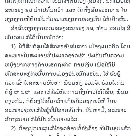
ເສດຖະກິດເອກະລາດ ເປັນເຈົ້າຕົນເອງ (ສອຈ)”. ນີ້ກໍເພື່ອໃຫ້
ຂະແໜງ ຊສ ນໍາໄປຄົ້ນຄວ້າ ແລະ ຈັດຕັ້ງຜັນຂະຫຍາຍ ໃນ
ວຽກງານທີ່ຕິດພັນກັບຂະແໜງການຂອງຕົນ ໃຫ້ເກີດຜົນ.
ສຳລັບວຽກງານລວມຂອງຂະແໜງ ຊສ, ທ່ານ ສອນໄຊ ສີ
ພັນດອນ ກໍໄດ້ເນັ້ນໜັກວ່າ:
1). ໃຫ້ສືບຕໍ່ສຸມໃສ່ສຶກສາອົບຮົມການເມືອງແນວຄິດ ໂດຍ
ສະເພາະໃນສະພາບທີ່ປະເທດຊາດເຮົາ ປະເຊີນກັບຄວາມ
ຫຍຸ້ງຍາກທາງດ້ານເສດຖະກິດ-ການເງິນ ເພື່ອໃຫ້ມີ
ທັດສະນະຫຼັກໝັ້ນການເມືອງອັນໜັກແໜ້ນ, ໃຫ້ຮັບຮູ້
ແລະ ເຂົ້າໃຈສະພາບບັນຫາ ພ້ອມທັງ ຮ່ວມຈິດຮ່ວມໃຈກັນ
ຕໍ່ສູ້ ຜ່ານຜ່າ ແລະ ແກ້ໄຂວິກິດການດັ່ງກ່າວໃຫ້ດີຂຶ້ນ; ພ້ອມ
ດຽວກັນ, ກໍຕ້ອງໄດ້ຄົ້ນຄວ້າແກ້ໄຂດ້ວຍຫຼາຍວິທີ ໂດຍ
ສະເພາະຊ່ວຍແກ້ໄຂຜູ້ທີ່ມີລາຍຮັບຕໍ່າ. ບັນຫານີ້, ສະເພາະ
ລັດຖະບານ ກໍໄດ້ມີນະໂຍບາຍແລ້ວ.
2). ຕ້ອງບຸກທະລຸແກ້ໄຂຈຸດອ່ອນຂໍ້ຄົງຄ້າງ ທີ່ເປັນອຸປະສັກ