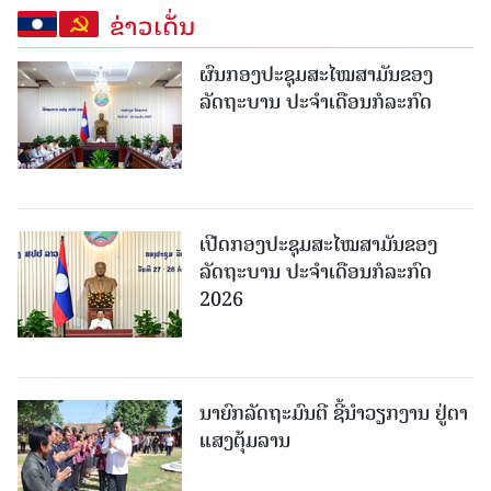
ຂ່າວເດັ່ນ
ຜົນກອງປະຊຸມສະໄໝສາມັນຂອງ
ລັດຖະບານ ປະຈຳເດືອນກໍລະກົດ
ເປີດກອງປະຊຸມສະໄໝສາມັນຂອງ
ລັດຖະບານ ປະຈໍາເດືອນກໍລະກົດ
2026
ນາຍົກລັດຖະມົນຕີ ຊີ້ນຳວຽກງານ ຢູ່ຕາ
ແສງຕຸ້ມລານ