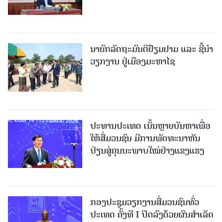
ນາຍົກລັດຖະມົນຕີຢ້ຽມຢາມ ແລະ ຊີ້ນຳ
ວຽກງານ ຢູ່ເມືອງມະຫາໄຊ
ປະທານປະເທດ ເນັ້ນຫຼາຍບັນຫາເພື່ອ
ໃຫ້ສື່ມວນຊົນ ມີການພັດທະນາຫັນ
ປ່ຽນສູ່ຄຸນນະພາບໃໝ່ຢ່າງແຂງແຮງ
ກອງປະຊຸມວຽກງານສື່ມວນຊົນທົ່ວ
ປະເທດ ຄັ້ງທີ I ປິດລົງດ້ວຍຜົນສໍາເລັດ