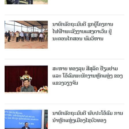
ນາຍົກລັດຖະມົນຕີ ຊຸກຍູ້ໂຄງການ
ໄຟຟ້າພະລັງງານແສງຕາເວັນ ຢູ່
ນະຄອນໄກສອນ ພົມວິຫານ
ສະຫາຍ ທອງລຸນ ສີສຸລິດ ຢ້ຽມຢາມ
ແລະ ໂອ້ລົມພະນັກງານຫຼັກແຫຼ່ງ ຂອງ
ແຂວງວຽງຈັນ
ນາຍົກລັດຖະມົນຕີ ພົບປະໂອ້ລົມ ການ
ນຳຫຼັກແຫຼ່ງເມືອງໄຊບົວທອງ