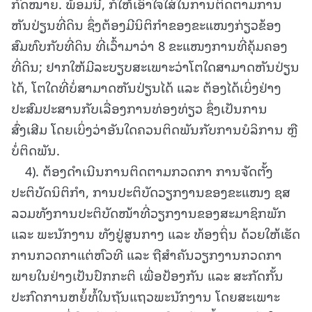
ກົດໝາຍ. ພ້ອມນີ້, ກໍໃຫ້ເອົາໃຈໃສ່ໃນການຕິດຕາມການ
ຫັນປ່ຽນທີ່ດິນ ຊຶ່ງຕ້ອງມີນິຕິກຳຂອງຂະແໜງກ່ຽວຂ້ອງ
ສົມທົບກັບທີ່ດິນ ທີ່ເວົ້າມາວ່າ 8 ຂະແໜງການທີ່ຄຸ້ມຄອງ
ທີ່ດິນ; ຢາກໃຫ້ມີລະບຽບສະເພາະວ່າໂຕໃດສາມາດຫັນປ່ຽນ
ໄດ້, ໂຕໃດທີ່ບໍ່ສາມາດຫັນປ່ຽນໄດ້ ແລະ ຕ້ອງໄດ້ເບິ່ງຢ່າງ
ປະສົມປະສານກັບເລື່ອງການທ່ອງທ່ຽວ ຊຶ່ງເປັນການ
ສົ່ງເສີມ ໂດຍເບິ່ງວ່າອັນໃດຄວນຕິດພັນກັບການບໍລິການ ຫຼື
ບໍ່ຕິດພັນ.
4). ຕ້ອງດຳເນີນການຕິດຕາມກວດກາ ການຈັດຕັ້ງ
ປະຕິບັດນິຕິກຳ, ການປະຕິບັດວຽກງານຂອງຂະແໜງ ຊສ
ລວມທັງການປະຕິບັດໜ້າທີ່ວຽກງານຂອງສະມາຊິກພັກ
ແລະ ພະນັກງານ ທັງຢູ່ສູນກາງ ແລະ ທ້ອງຖິ່ນ ດ້ວຍໃຫ້ເຮັດ
ການກວດກາແຕ່ຫົວທີ ແລະ ຖືສຳຄັນວຽກງານກວດກາ
ພາຍໃນຢ່າງເປັນປົກກະຕິ ເພື່ອປ້ອງກັນ ແລະ ສະກັດກັ້ນ
ປະກົດການຫຍໍ້ທໍ້ໃນຖັນແຖວພະນັກງານ ໂດຍສະເພາະ