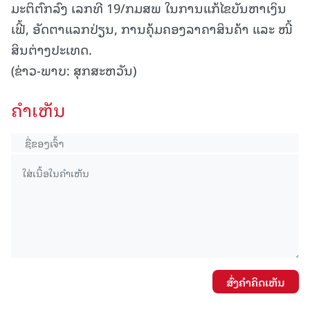
ມະຕິຕົກລົງ ເລກທີ 19/ກມສພ ໃນການແກ້ໄຂບັນຫາເງິນ
ເຟີ້, ອັດຕາແລກປ່ຽນ, ການຄຸ້ມຄອງລາຄາສິນຄ້າ ແລະ ໜີ້
ສິນຕ່າງປະເທດ.
(ຂ່າວ-ພາບ: ສຸກສະຫວັນ)
ຄໍາເຫັນ
ສົ່ງຄໍາຄິດເຫັນ