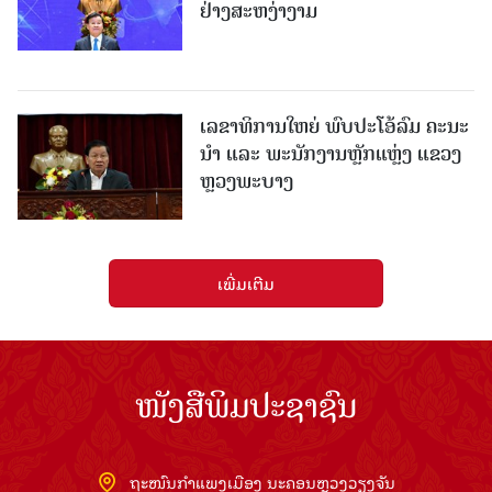
ຢ່າງສະຫງ່າງາມ
ເລຂາທິການໃຫຍ່ ພົບປະໂອ້ລົມ ຄະນະ
ນໍາ ແລະ ພະນັກງານຫຼັກແຫຼ່ງ ແຂວງ
ຫຼວງພະບາງ
ເພີ່ມເຕີມ
ໜັງສືພິມປະຊາຊົນ
ຖະໜົນກຳແພງເມືອງ ນະຄອນຫຼວງວຽງຈັນ