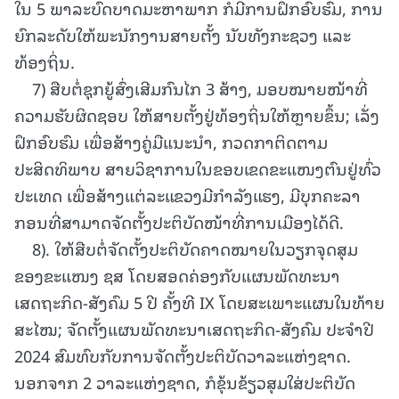
ໃນ 5 ພາລະບົດບາດມະຫາພາກ ກໍມີການຝຶກອົບຮົມ, ການ
ຍົກລະດັບໃຫ້ພະນັກງານສາຍຕັ້ງ ນັບທັງກະຊວງ ແລະ
ທ້ອງຖິ່ນ.
7) ສືບຕໍ່ຊຸກຍູ້ສົ່ງເສີມກົນໄກ 3 ສ້າງ, ມອບໝາຍໜ້າທີ່
ຄວາມຮັບຜິດຊອບ ໃຫ້ສາຍຕັ້ງຢູ່ທ້ອງຖິ່ນໃຫ້ຫຼາຍຂຶ້ນ; ເລັ່ງ
ຝຶກອົບຮົມ ເພື່ອສ້າງຄູ່ມືແນະນໍາ, ກວດກາຕິດຕາມ
ປະສິດທິພາບ ສາຍວິຊາການໃນຂອບເຂດຂະແໜງຕົນຢູ່ທົ່ວ
ປະເທດ ເພື່ອສ້າງແຕ່ລະແຂວງມີກຳລັງແຮງ, ມີບຸກຄະລາ
ກອນທີ່ສາມາດຈັດຕັ້ງປະຕິບັດໜ້າທີ່ການເມືອງໄດ້ດີ.
8). ໃຫ້ສືບຕໍ່ຈັດຕັ້ງປະຕິບັດຄາດໝາຍໃນວຽກຈຸດສຸມ
ຂອງຂະແໜງ ຊສ ໂດຍສອດຄ່ອງກັບແຜນພັດທະນາ
ເສດຖະກິດ-ສັງຄົມ 5 ປີ ຄັ້ງທີ IX ໂດຍສະເພາະແຜນໃນທ້າຍ
ສະໄໝ; ຈັດຕັ້ງແຜນພັດທະນາເສດຖະກິດ-ສັງຄົມ ປະຈໍາປີ
2024 ສົມທົບກັບການຈັດຕັ້ງປະຕິບັດວາລະແຫ່ງຊາດ.
ນອກຈາກ 2 ວາລະແຫ່ງຊາດ, ກໍຂຸ້ນຂ້ຽວສຸມໃສ່ປະຕິບັດ