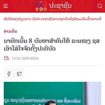
ບປີທ່ອງທ່ຽວລາວ 2024 ປະຊາຊົນລາວທຸກຄົນຈົ່ງພ້ອມເປັນເຈົ້າພາບທີ່ດີ ຕ້ອນ
ຂ່າວເດັ່ນ
ນາຍົກເນັ້ນ 8 ບັນຫາສໍາຄັນໃຫ້ ຂະແໜງ ຊສ
ເອົາໃສ່ໃຈຈັດຕັ້ງປະຕິບັດ
13:32 18/01/2024