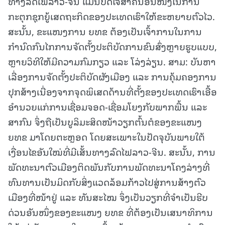
ທາງລົດໄຟລາວ-ຈີນ ແມ່ນປັດໃຈສໍາຄັນອັນໜຶ່ງໃນການ
ກະຕຸກຊຸກຍູ້ເສດຖະກິດຂອງປະເທດເຮົາໃຫ້ຂະຫຍາຍຕົວໄວ.
ສະນັ້ນ, ຂະແໜງການ ຍທຂ ຕ້ອງເປັນເຈົ້າການໃນການ
ກຳນົດກົນໄກການຈັດຕັ້ງປະຕິບັດການຂົນສົ່ງຫຼາຍຮູບແບບ,
ຫຼາຍວິທີໃຫ້ມີຄວາມກົມກຽວ ແລະ ໂລ່ງລ່ຽນ. ສາມ: ບັນຫາ
ເລື່ອງການຈັດຕັ້ງປະຕິບັດຜັງເມືອງ ແລະ ການຄຸ້ມຄອງການ
ປຸກສ້າງເນື່ອງຈາກຈຸດພິເສດດ້ານທີ່ຕັ້ງຂອງປະເທດເຮົາເອື້ອ
ອຳນວຍແກ່ການເຊື່ອມຈອດ-ເຊື່ອມໂຍງກັບພາກພື້ນ ແລະ
ສາກົນ ຈຶ່ງຖືເປັນບູລິມະສິດໜ້າວຽກຕົ້ນຕໍຂອງຂະແໜງ
ຍທຂ ມາໂດຍຕະຫຼອດ ໂດຍສະເພາະໃນປັດຈຸບັນພາຍໃຕ້
ເງື່ອນໄຂອັນໃໝ່ທີ່ມີເສັ້ນທາງລົດໄຟລາວ-ຈີນ. ສະນັ້ນ, ການ
ພັດທະນາຕົວເມືອງຕິດພັນກັບການພັດທະນາໂຄງລ່າງທີ່
ທົນທານເປັນມິດກັບສິ່ງແວດລ້ອມກ້າວໄປສູ່ການສ້າງຕົວ
ເມືອງທີ່ໜ້າຢູ່ ແລະ ທັນສະໄໝ ຈຶ່ງເປັນວຽກທີ່ຈໍາເປັນຮີບ
ດ່ວນອັນໜຶ່ງຂອງຂະແໜງ ຍທຂ ທີ່ຕ້ອງເປັນເສນາທິການ