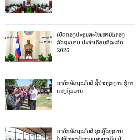
ເປີດກອງປະຊຸມສະໄໝສາມັນຂອງ
ລັດຖະບານ ປະຈໍາເດືອນກໍລະກົດ
2026
ນາຍົກລັດຖະມົນຕີ ຊີ້ນຳວຽກງານ ຢູ່ຕາ
ແສງຕຸ້ມລານ
ນາຍົກລັດຖະມົນຕີ ຊຸກຍູ້ໂຄງການ
ໄຟຟ້າພະລັງງານແສງຕາເວັນ ຢູ່