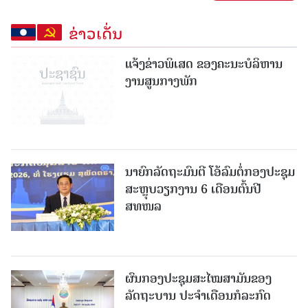
ຂ່າວເດັ່ນ
ແຈ້ງຂ່າວພິເສດ ຂອງຄະນະບໍລິຫານ
ງານສູນກາງພັກ
ນາຍົກລັດຖະມົນຕີ ໂອ້ລົມຕໍ່ກອງປະຊຸມ
ສະຫຼຸບວຽກງານ 6 ເດືອນຕົ້ນປີ
ສທໜລ
ຜົນກອງປະຊຸມສະໄໝສາມັນຂອງ
ລັດຖະບານ ປະຈຳເດືອນກໍລະກົດ