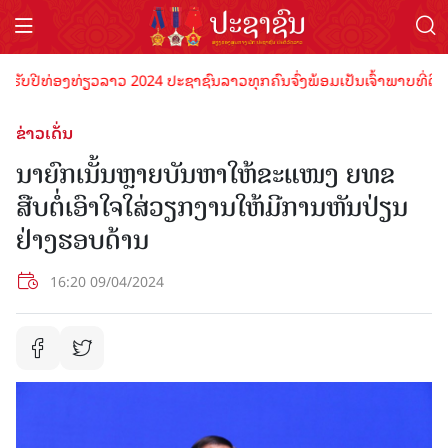
ບປີທ່ອງທ່ຽວລາວ 2024 ປະຊາຊົນລາວທຸກຄົນຈົ່ງພ້ອມເປັນເຈົ້າພາບທີ່ດີ ຕ້ອນ
ຂ່າວເດັ່ນ
ນາຍົກເນັ້ນຫຼາຍບັນຫາໃຫ້ຂະແໜງ ຍທຂ
ສືບຕໍ່ເອົາໃຈໃສ່ວຽກງານໃຫ້ມີການຫັນປ່ຽນ
ຢ່າງຮອບດ້ານ
16:20 09/04/2024