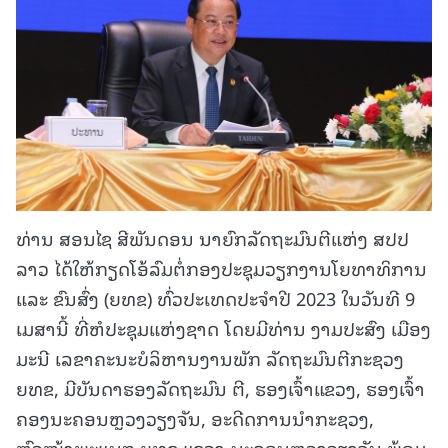
ທ່ານ ສອນໄຊ ສີພັນດອນ ນາຍົກລັດຖະມົນຕີແຫ່ງ ສປປ
ລາວ ໄດ້ໃຫ້ກຽດໂອ້ລົມຕໍ່ກອງປະຊຸມວຽກງານໂຍທາທິການ
ແລະ ຂົນສົ່ງ (ຍທຂ) ທົ່ວປະເທດປະຈຳປີ 2023 ໃນວັນທີ 9
ເມສານີ້ ທີ່ຫໍປະຊຸມແຫ່ງຊາດ ໂດຍມີທ່ານ ງາມປະສົງ ເມືອງ
ມະນີ ເລຂາຄະນະບໍລິຫານງານພັກ ລັດຖະມົນຕີກະຊວງ
ຍທຂ, ມີບັນດາຮອງລັດຖະມົນ ຕີ, ຮອງເຈົ້າແຂວງ, ຮອງເຈົ້າ
ຄອງນະຄອນຫຼວງວຽງຈັນ, ອະດີດການນໍາກະຊວງ,
ຫົວໜ້າພະແນກ ຍທຂ ແຂວງ-ນະຄອນຫຼວງວຽງຈັນ ພ້ອມ