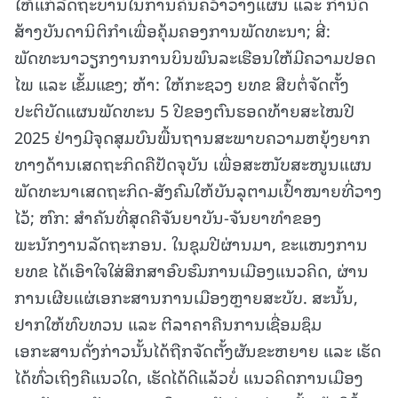
ໃຫ້ແກ່ລັດຖະບານໃນການຄົ້ນຄວ້າວາງແຜນ ແລະ ກໍານົດ
ສ້າງບັນດານິຕິກຳເພື່ອຄຸ້ມຄອງການພັດທະນາ; ສີ່:
ພັດທະນາວຽກງານການບິນພົນລະເຮືອນໃຫ້ມີຄວາມປອດ
ໄພ ແລະ ເຂັ້ມແຂງ; ຫ້າ: ໃຫ້ກະຊວງ ຍທຂ ສືບຕໍ່ຈັດຕັ້ງ
ປະຕິບັດແຜນພັດທະນ 5 ປີຂອງຕົນຮອດທ້າຍສະໄໝປີ
2025 ຢ່າງມີຈຸດສຸມບົນພື້ນຖານສະພາບຄວາມຫຍຸ້ງຍາກ
ທາງດ້ານເສດຖະກິດຄືປັດຈຸບັນ ເພື່ອສະໜັບສະໜູນແຜນ
ພັດທະນາເສດຖະກິດ-ສັງຄົມໃຫ້ບັນລຸຕາມເປົ້າໝາຍທີ່ວາງ
ໄວ້; ຫົກ: ສໍາຄັນທີ່ສຸດຄືຈັນຍາບັນ-ຈັນຍາທຳຂອງ
ພະນັກງານລັດຖະກອນ. ໃນຊຸມປີຜ່ານມາ, ຂະແໜງການ
ຍທຂ ໄດ້ເອົາໃຈໃສ່ສຶກສາອົບຮົມການເມືອງແນວຄິດ, ຜ່ານ
ການເຜີຍແຜ່ເອກະສານການເມືອງຫຼາຍສະບັບ. ສະນັ້ນ,
ຢາກໃຫ້ທົບທວນ ແລະ ຕີລາຄາຄືນການເຊື່ອມຊຶມ
ເອກະສານດັ່ງກ່າວນັ້ນໄດ້ຖືກຈັດຕັ້ງຜັນຂະຫຍາຍ ແລະ ເຮັດ
ໄດ້ທົ່ວເຖິງຄືແນວໃດ, ເຮັດໄດ້ດີແລ້ວບໍ່ ແນວຄິດການເມືອງ