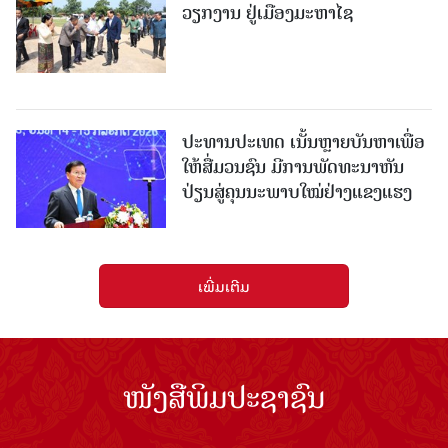
ວຽກງານ ຢູ່ເມືອງມະຫາໄຊ
ປະທານປະເທດ ເນັ້ນຫຼາຍບັນຫາເພື່ອ
ໃຫ້ສື່ມວນຊົນ ມີການພັດທະນາຫັນ
ປ່ຽນສູ່ຄຸນນະພາບໃໝ່ຢ່າງແຂງແຮງ
ເພີ່ມເຕີມ
ໜັງສືພິມປະຊາຊົນ