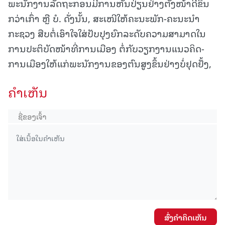
ພະນັກງານລັດຖະກອນມີການຫັນປ່ຽນຢ່າງຕັ້ງໜ້າດີຂຶ້ນ
ກວ່າເກົ່າ ຫຼື ບໍ. ດັ່ງນັ້ນ, ສະເໜີໃຫ້ຄະນະພັກ-ຄະນະນຳ
ກະຊວງ ສືບຕໍ່ເອົາໃຈໃສ່ປັບປຸງຍົກລະດັບຄວາມສາມາດໃນ
ການປະຕິບັດໜ້າທີ່ການເມືອງ ຕໍ່ກັບວຽກງານແນວຄິດ-
ການເມືອງໃຫ້ແກ່ພະນັກງານຂອງຕົນສູງຂຶ້ນຢ່າງບໍ່ຢຸດຢັ້ງ,
ຄໍາເຫັນ
ສົ່ງຄໍາຄິດເຫັນ