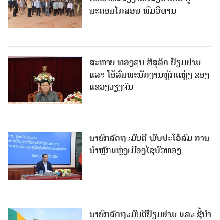
ນະຄອນໄກສອນ ພົມວິຫານ
ສະຫາຍ ທອງລຸນ ສີສຸລິດ ຢ້ຽມຢາມ
ແລະ ໂອ້ລົມພະນັກງານຫຼັກແຫຼ່ງ ຂອງ
ແຂວງວຽງຈັນ
ນາຍົກລັດຖະມົນຕີ ພົບປະໂອ້ລົມ ການ
ນຳຫຼັກແຫຼ່ງເມືອງໄຊບົວທອງ
ນາຍົກລັດຖະມົນຕີຢ້ຽມຢາມ ແລະ ຊີ້ນຳ