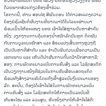
ດ້ວຍພາກສ່ວນກ່ຽວຂ້ອງເຂົ້າຮ່ວມ.
ໂອກາດນີ້, ທ່ານ ສອນໄຊ ສີພັນດອນ ໄດ້ກ່າວສະແດງຄວາມ
ຍ້ອງຍໍຊົມເຊີຍຕໍ່ຜົນງານທີ່ຍາດມາໄດ້ໃນໄລຍະຜ່ານມາ
ພ້ອມເນັ້ນໃຫ້ຂະແໜງ ຍທຂ ເອົາໃຈໃສ່ຫຼາຍບັນຫາສຳຄັນ
ໜຶ່ງ: ວຽກງານການຄຸ້ມຄອງນໍ້າໜັກລົດບັນທຸກ ຕິດພັນ
ກັບການບູລະນະຮັກສາ ແລະ ສ້ອມແປງເສັ້ນທາງຫຼວງຖື
ເປັນບັນຫາທີ່ສໍາຄັນ ແລະ ຈໍາເປັນຮີບດ່ວນເພື່ອຄວາມເປັນ
ເອກະພາບ ແລະ ເຫັນດີນຳຜົນການຄົ້ນຄວ້າປຶກສາຫາລື;
ສອງ: ການພັດທະນາລະບົບການຂົນສົ່ງ ແລະ ໂລຊິດສະຕິກ
ເປັນວຽກງານໜຶ່ງທີ່ຊ່ວຍໃນການຂັບເຂື່ອນເສດຖະກິດ
ພ້ອມທັງສ້າງລາຍຮັບໂດຍກົງເຂົ້າສູ່ລະບົບງົບປະມານຂອງ
ລັດ. ສະນັ້ນ, ຕ້ອງໄດ້ເອົາໃຈໃສ່ໃນການພັດທະນາລະບົບ
ການຂົນສົ່ງ ແລະ ໂລຊິດສະຕິກໃຫ້ກາຍເປັນລະບົບທີ່
ທັນສະໄໝ ແລະ ລວມສູນ. ອັນໜຶ່ງຢາກໃຫ້ເອົາໃຈໃສ່ຄື: