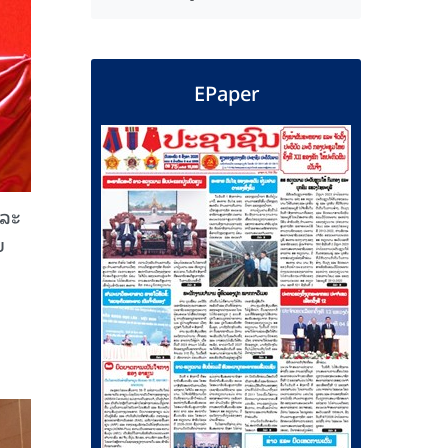
EPaper
ແລະ
ຍ