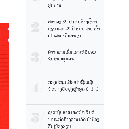
ຢູນນານ
ສະຫຼອງ 59 ປີ ການສ້າງຕັ້ງອາ
ຊຽນ ແລະ 29 ປີ ສປປ ລາວ ເຂົ້າ
ເປັນສະມາຊິກອາຊຽນ
ສ້າງຄວາມເຂັ້ມແຂງໃຫ້ສື່ມວນ
ຊົນຊາວໜຸ່ມລາວ
ກອງປະຊຸມເຜີຍແຜ່ເຊື່ອມຊຶມ
ທິດທາງປັບປຸງຫຼັກສູດ 6+3+3
ຊາວໜຸ່ມອາສາສະໝັກ ສືບຕໍ່
ພາລະກິດສ້າງອານາຄົດ ນໍານ້ອງ
ຄືນສູ່ໂຮງຮຽນ