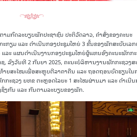
ຍອີງຕາມກົດລະບຽບພັກປະຊາຊົນ ປະຕິວັດລາວ, ຄໍາສັ່ງຂອງຄະນະ
ະກຽມ ແລະ ດໍາເນີນກອງປະຊຸມໃຫຍ່ 3 ຂັ້ນຂອງພັກສະບັບເລກ
23 ແລະ ແຜນດໍາເນີນງານກອງປະຊຸມໃຫຍ່ຜູ້ແທນອົງຄະນະພັກກ
ອກຊ, ລົງວັນທີ 2 ກັນຍາ 2025, ຄະນະບໍລິຫານງານພັກກະຊວງ
ເມືອງທ້າຍສະໄໝເພື່ອສະຫຼຸບຕີລາຄາຄືນ ແລະ ຖອດຖອນບົດຮຽນໃ
ນພັກກະຊວງ ຍທຂ ຕະຫຼອດໄລຍະ 1 ສະໄໝຜ່ານມາ ແລະ ດໍາເນີ
້າງຊຶ່ງກັນ ແລະ ກັນຕາມລະບຽບຂອງພັກ.