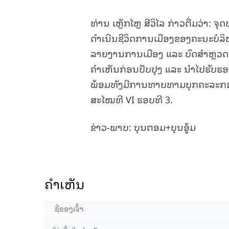
ທ່ານ ເຫຼັກໄຫຼ ສີວິໄລ ກ່າວຕື່ມວ່າ:
ດໍາເນີນຊີວິດການເມືອງຂອງຄະນະບໍ
ລາຍງານການເມືອງ ແລະ ບົດສຳຫຼວດ
ຄໍາເຫັນກ່ອນປັບປຸງ ແລະ ນຳໄປຮັ
ພ້ອມທັງມີການທາບທາມບຸກຄະລະກອນ
ສະໄໝທີ VI ຮອບທີ 3.
ຂ່າວ-ພາບ: ບຸນຕອມ+ບຸນອູ້ມ
ຄໍາເຫັນ