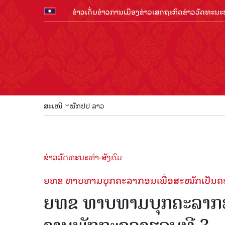
ຂ່າວເດັ່ນ
ຂ່າວການເມືອງ
ຂ່າວເສດຖະກິດ
ຂ່າວວັດທະນະທ
ສະເໜີ
ພັກປປ ລາວ
ຂ່າວວັດທະນະທຳ-ສັງຄົມ
ຍທຂ ທາບທາມບຸກຄະລາກອນເພື່ອສະໝັກເປັນຄ
ຍທຂ ທາບທາມບຸກຄະລາກອນ