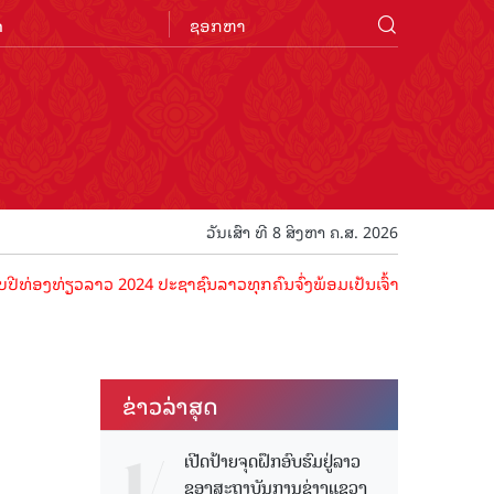
n
ວັນເສົາ ທີ 8 ສິງຫາ ຄ.ສ. 2026
ລາວ 2024 ປະຊາຊົນລາວທຸກຄົນຈົ່ງພ້ອມເປັນເຈົ້າພາບທີ່ດີ ຕ້ອນຮັບນັກທ່ອງທ
ຂ່າວ​ລ່າ​ສຸດ
ເປີດປ້າຍຈຸດຝຶກອົບຮົມຢູ່ລາວ
ຂອງສະຖາບັນການຊ່າງແຂວງ