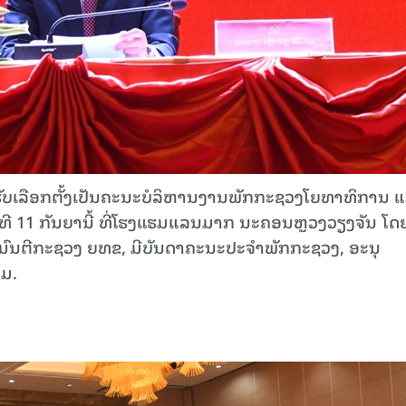
ບເລືອກຕັ້ງເປັນຄະນະບໍລິຫານງານພັກກະຊວງໂຍທາທິການ 
ວັນທີ 11 ກັນຍານີ້ ທີ່ໂຮງແຮມແລນມາກ ນະຄອນຫຼວງວຽງຈັນ ໂດ
ະມົນຕີກະຊວງ ຍທຂ, ມີບັນດາຄະນະປະຈໍາພັກກະຊວງ, ອະນຸ
ມ.