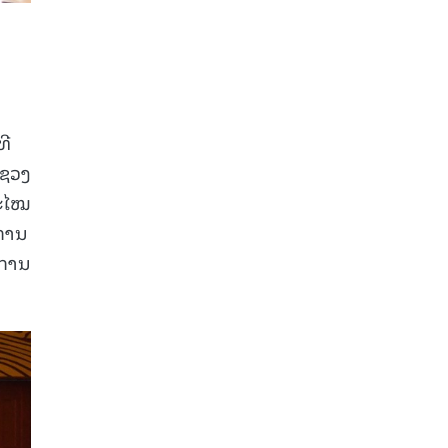
ທີ
ະຊວງ
ສະໄໝ
ນການ
ນການ