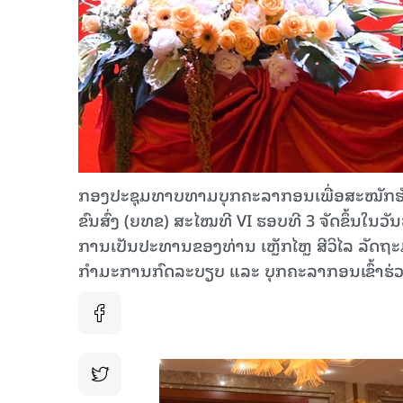
ກອງປະຊຸມທາບທາມບຸກຄະລາກອນເພື່ອສະໝັກຮັ
ຂົນສົ່ງ (ຍທຂ) ສະໄໝທີ VI ຮອບທີ 3 ຈັດຂຶ້ນໃນ
ການເປັນປະທານຂອງທ່ານ ເຫຼັກໄຫຼ ສີວິໄລ ລັດຖ
ກຳມະການກົດລະບຽບ ແລະ ບຸກຄະລາກອນເຂົ້າຮ່ວ