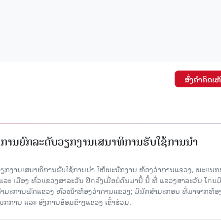
ສົ່ງຄໍາຄິດເຫ
ັດການຍົກລະດັບວຽກງານເສນາທິການຮັບໃຊ້ການນໍາ
ັບວຽກງານເສນາທິການຮັບໃຊ້ການນໍາ ໃຫ້ພະນັກງານ ຫ້ອງວ່າການແຂວງ, ພະແນກ
 ເມືອງ ທົ່ວແຂວງສາລະວັນ ປິດລົງເມື່ອ​ບໍ່​ດົນ​ມາ​ນີ້ ນີ້ ທີ່ ແຂວງສາລະວັນ ໂດຍ​ມ
ກຳມະການພັກແຂວງ ຫົວໜ້າຫ້ອງວ່າການແຂວງ; ມີນັກສຳມະກອນ ທີ່ມາຈາກຫ້ອງ
ກການ ແລະ ອົງການອ້ອມຂ້າງແຂວງ ເຂົ້າຮ່ວມ.