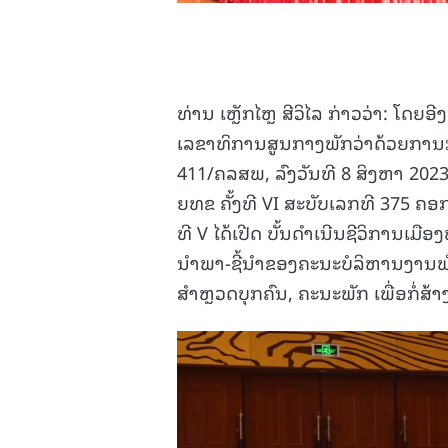
ທ່ານ ເຫຼັກໄຫຼ ສີວິໄລ ກ່າວວ່າ: ໂດ
ເລຂາທິການສູນກາງພັກວ່າດ້ວຍການກ
411/ຄລສພ, ລົງວັນທີ 8 ສິງຫາ 20
ຍທຂ ຄັ້ງທີ VI ສະບັບເລກທີ 375 ຄ
ທີ V ໄດ້ເປີດ ບັ້ນດໍາເນີນຊີວິການ
ນໍາພາ-ຊີ້ນໍາຂອງຄະນະບໍລິຫານງາ
ສໍາຫຼວດບຸກຄົນ, ຄະນະພັກ ເພື່ອກໍ່ສ