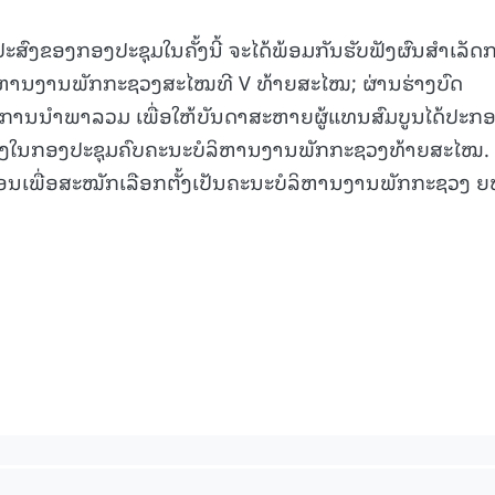
 ຈຸດປະສົງຂອງກອງປະຊຸມໃນຄັ້ງນີ້ ຈະໄດ້ພ້ອມກັນຮັບຟັງຜົນສຳເລັ
ລິຫານງານພັກກະຊວງສະໄໝທີ V ທ້າຍສະໄໝ; ຜ່ານຮ່າງບົດ
ການນໍາພາລວມ ເພື່ອໃຫ້ບັນດາສະຫາຍຜູ້ແທນສົມບູນໄດ້ປະກ
ບຮອງໃນກອງປະຊຸມຄົບຄະນະບໍລິຫານງານພັກກະຊວງທ້າຍສະໄໝ.
ເພື່ອສະໝັກເລືອກຕັ້ງເປັນຄະນະບໍລິຫານງານພັກກະຊວງ 