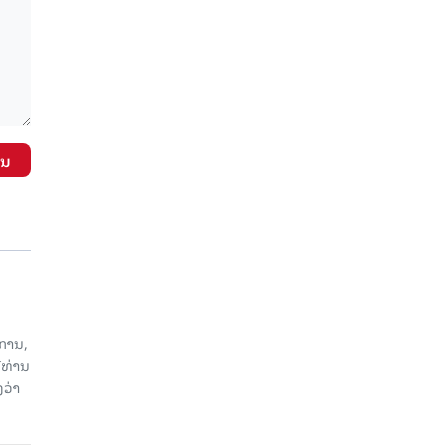
ັນ
ການ,
ີທ່ານ
ວ່າ