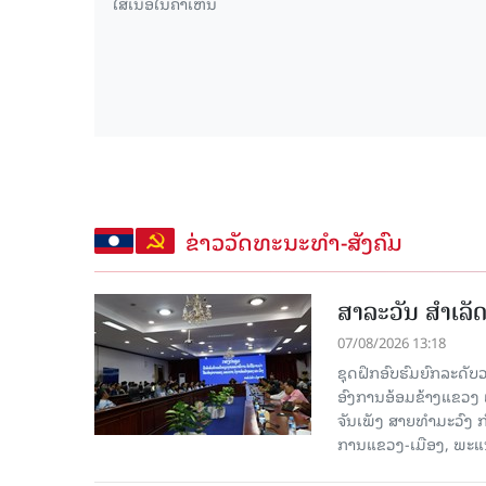
ຂ່າວວັດທະນະທຳ-ສັງຄົມ
ສາລະວັນ ສໍາເລ
07/08/2026 13:18
ຊຸດຝຶກອົບຮົມຍົກລະດ
ອົງການອ້ອມຂ້າງແຂວງ ແລະ
ຈັນເພັງ ສາຍທຳມະວົງ 
ການແຂວງ-ເມືອງ, ພະແນ