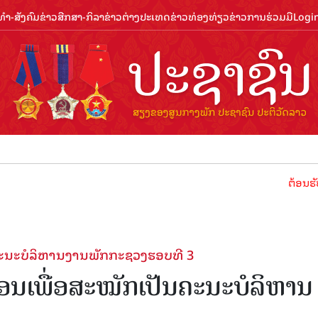
ຳ-ສັງຄົມ
ຂ່າວສືກສາ-ກິລາ
ຂ່າວຕ່າງປະເທດ
ຂ່າວທ່ອງທ່ຽວ
ຂ່າວການຮ່ວມມື
Logi
ຕ້ອນຮັບປີທ່ອງທ່ຽວ
ະນະບໍລິຫານງານພັກກະຊວງຮອບທີ 3
ເພື່ອສະໝັກເປັນຄະນະບໍລິຫານ