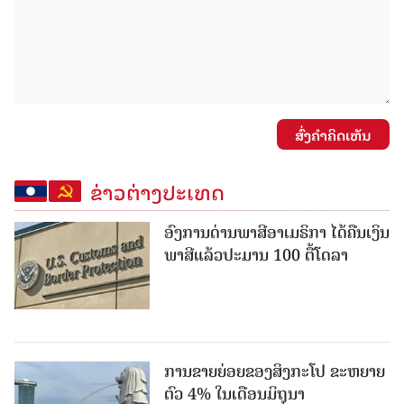
ສົ່ງຄໍາຄິດເຫັນ
ຂ່າວຕ່າງປະເທດ
ອົງການດ່ານພາສີອາເມຣິກາ ໄດ້ຄືນເງິນ
ພາສີແລ້ວປະມານ 100 ຕື້ໂດລາ
ການຂາຍຍ່ອຍຂອງສິງກະໂປ ຂະຫຍາຍ
ຕົວ 4% ໃນເດືອນມິຖຸນາ