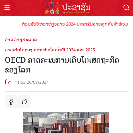
ຕ້ອນຮັບປີທ່ອງທ່ຽວລາວ 2024 ປະຊາຊົນລາວທຸກຄົນຈົ່ງພ້ອມເປັນເຈົ້
ຂ່າວຕ່າງປະເທດ
ການເຕີບໂຕຂອງເສດຖະກິດໂລກໃນປີ 2024 ແລະ 2025
OECD ຄາດຄະເນການເຕີບໂຕເສດຖະກິດ
ຂອງໂລກ
11:53 26/09/2024