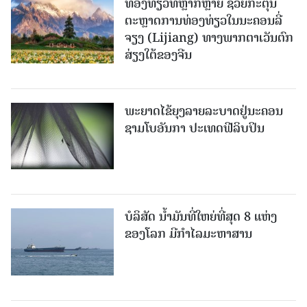
ທ່ອງທ່ຽວທີ່ຫຼາກຫຼາຍ ຊ່ວຍກະຕຸ້ນ
ຕະຫຼາດການທ່ອງທ່ຽວໃນນະຄອນລີ່
ຈຽງ (Lijiang) ທາງພາກຕາເວັນຕົກ
ສ່ຽງໃຕ້ຂອງຈີນ
ພະຍາດໄຂ້ຍຸງລາຍລະບາດຢູ່ນະຄອນ
ຊາມໂບ​ອັນກາ ປະເທດຟີລິບປິນ
ບໍລິສັດ ນ້ຳມັນທີ່ໃຫຍ່ທີ່ສຸດ 8 ແຫ່ງ
ຂອງໂລກ ມີກຳໄລມະຫາສານ