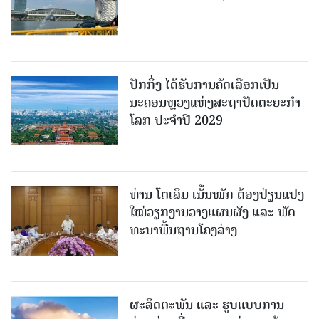
ປັກກິ່ງ ໄດ້ຮັບການຄັດເລືອກເປັນ
ນະຄອນຫຼວງແຫ່ງສະຖາປັດຕະຍະກຳ
ໂລກ ປະຈຳປີ 2029
ທ່ານ ໂຕ​ເລິມ ເນັ້ນໜັກ ຕ້ອງ​ປ່ຽນ​ແປງ​
ໃໝ່​ວຽກ​ງານ​ວາງ​ແຜນ​ຜັງ ແລະ ​ພັດ​
ທະ​ນາ​ພື້ນ​ຖານ​ໂຄງ​ລ່າງ
ຜະລິດຕະພັນ ແລະ ຮູບແບບການ