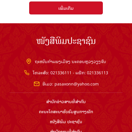
ເພີ່ມເຕີມ
ໜັງສືພິມປະຊາຊົນ
ຖະໜົນກຳແພງເມືອງ ນະຄອນຫຼວງວຽງຈັນ
ໂທລະສັບ: 021336111 - ແຟັກ: 021336113
ອີເມວ:
pasaxonn@yahoo.com
ສຳ​ນັກ​ຂ່າວ​ສານ​ທີ່​ສຳ​ຄັນ​
ຄະນະໂຄສະນາອົບຮົມ​ສູນ​ກາງ​ພັກ
ໜັງສືພິມ ປະ​ຊາ​ຊົນ
ສຳ​ນັກ​ງານ​ທີ່​ສຳ​ຄັນ