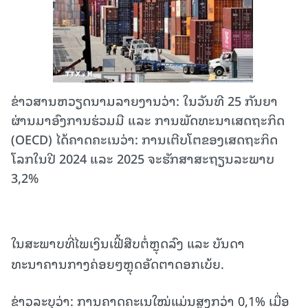
ຂ່າວສານຫວຽດນາມລາຍງານວ່າ: ໃນວັນທີ 25 ກັນຍາ
ຜ່ານມາອົງການຮ່ວມມື ແລະ ການພັດທະນາເສດຖະກິດ
(OECD) ໄດ້ຄາດຄະເນວ່າ: ການເຕີບໂຕຂອງເສດຖະກິດ
ໂລກໃນປີ 2024 ແລະ 2025 ຈະຮັກສາສະຖຽນລະພາບ
3,2%
ໃນສະພາບທີ່ໄພເງິນເຟີ້ສືບຕໍ່ຫຼຸດລົງ ແລະ ບັນດາ
ທະນາຄານກາງຄ່ອຍໆຫຼຸດອັດຕາດອກເບ້ຍ.
ຂ່າວລະບຸວ່າ: ການຄາດຄະເນໃໝ່ແມ່ນສູງກວ່າ 0,1% ເມື່ອ