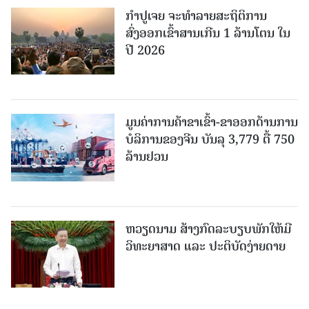
ກຳປູເຈຍ ຈະທຳລາຍສະຖິຕິການ
ສົ່ງອອກເຂົ້າສານເກີນ 1 ລ້ານໂຕນ ໃນ
ປີ 2026
ມູນຄ່າການຄ້າຂາເຂົ້າ-ຂາອອກດ້ານການ
ບໍລິການຂອງຈີນ ບັນລຸ 3,779 ຕື້ 750
ລ້ານຢວນ
ຫວຽດນາມ ສ້າງກົດລະບຽບພັກໃຫ້ມີ
ວິທະຍາສາດ ແລະ ປະຕິບັດງ່າຍດາຍ