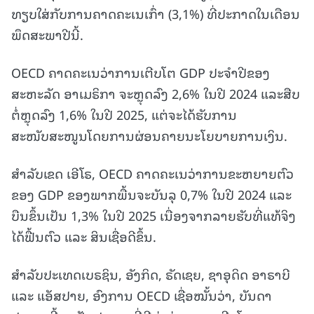
ທຽບໃສ່ກັບການຄາດຄະເນເກົ່າ (3,1%) ທີ່ປະກາດໃນເດືອນ
ພຶດສະພາປີນີ້.
OECD ຄາດຄະເນວ່າການເຕີບໂຕ GDP ປະຈໍາປີຂອງ
ສະຫະລັດ ອາເມຣິກາ ຈະຫຼຸດລົງ 2,6% ໃນປີ 2024 ແລະສືບ
ຕໍ່ຫຼຸດລົງ 1,6% ໃນປີ 2025, ແຕ່ຈະໄດ້ຮັບການ
ສະໜັບສະໜູນໂດຍການຜ່ອນຄາຍນະໂຍບາຍການເງິນ.
ສໍາລັບເຂດ ເອີໂຣ, OECD ຄາດຄະເນວ່າການຂະຫຍາຍຕົວ
ຂອງ GDP ຂອງພາກພື້ນຈະບັນລຸ 0,7% ໃນປີ 2024 ແລະ
ບືນຂຶ້ນເປັນ 1,3% ໃນປີ 2025 ເນື່ອງຈາກລາຍຮັບທີ່ແທ້ຈິງ
ໄດ້ຟື້ນຕົວ ແລະ ສິນເຊື່ອດີຂຶ້ນ.
ສຳລັບປະເທດເບຣຊິນ, ອັງກິດ, ຣັດເຊຍ, ຊາອຸດິດ ອາຣາບີ
ແລະ ແອັສປາຍ, ອົງການ OECD ເຊື່ອໝັ້ນວ່າ, ບັນດາ