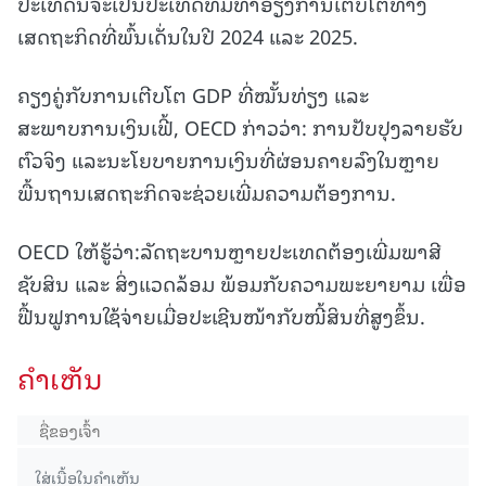
ປະເທດນີ້ຈະເປັນປະເທດທີ່ມີທ່າອ່ຽງການເຕີບໂຕທາງ
ເສດຖະກິດທີ່ພົ້ນເດັ່ນໃນປີ 2024 ແລະ 2025.
ຄຽງຄູ່ກັບການເຕີບໂຕ GDP ທີ່ໝັ້ນທ່ຽງ ແລະ
ສະພາບການເງິນເຟີ້, OECD ກ່າວວ່າ: ການປັບປຸງລາຍຮັບ
ຕົວຈິງ ແລະນະໂຍບາຍການເງິນທີ່ຜ່ອນຄາຍລົງໃນຫຼາຍ
ພື້ນຖານເສດຖະກິດຈະຊ່ວຍເພີ່ມຄວາມຕ້ອງການ.
OECD ໃຫ້ຮູ້ວ່າ:ລັດຖະບານຫຼາຍປະເທດຕ້ອງເພີ່ມພາສີ
ຊັບສິນ ແລະ ສິ່ງແວດລ້ອມ ພ້ອມກັບຄວາມພະຍາຍາມ ເພື່ອ
ຟື້ນຟູການໃຊ້ຈ່າຍເມື່ອປະເຊີນໜ້າກັບໜີ້ສິນທີ່ສູງຂຶ້ນ.
ຄໍາເຫັນ