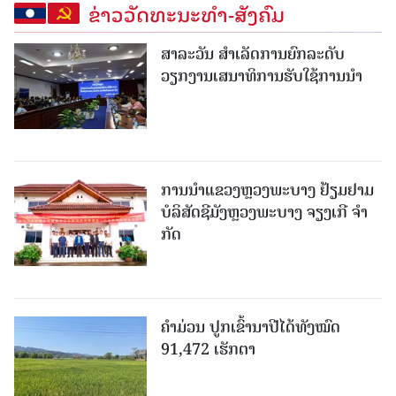
ຂ່າວວັດທະນະທຳ-ສັງຄົມ
ສາລະວັນ ສໍາເລັດການຍົກລະດັບ
ວຽກງານເສນາທິການຮັບໃຊ້ການນໍາ
ການນຳແຂວງຫຼວງພະບາງ ຢ້ຽມ​ຢາມ
ບໍ​ລິ​ສັດຊີມັງຫຼວງພະບາງ ຈຽງເກີ ຈໍາ
ກັດ
ຄໍາມ່ວນ ປູກເຂົ້ານາປີໄດ້ທັງໝົດ
91,472 ເຮັກຕາ