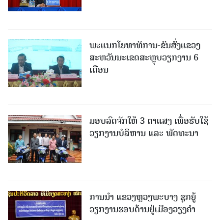
ພະແນກໂຍທາທິການ-ຂົນສົ່ງແຂວງ
ສະຫວັນນະເຂດສະຫຼຸບວຽກງານ 6
ເດືອນ
ມອບລົດຈັກໃຫ້ 3 ຕາແສງ ເພື່ອຮັບໃຊ້
ວຽກງານບໍລິຫານ ແລະ ພັດທະນາ
ການນຳ ແຂວງຫຼວງພະບາງ ຊຸກຍູ້
ວຽກງານຮອບດ້ານຢູ່ເມືອງວຽງຄໍາ