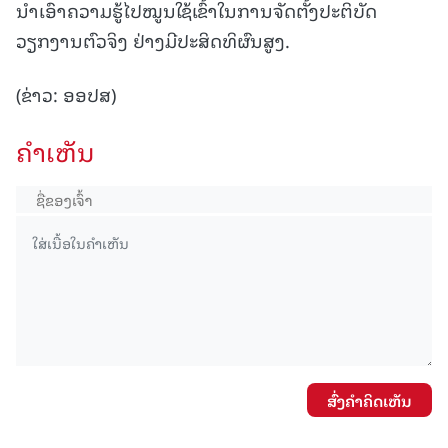
ນຳເອົາຄວາມຮູ້ໄປໝູນໃຊ້ເຂົ້າໃນການຈັດຕັ້ງປະຕິບັດ
ວຽກງານຕົວຈິງ ຢ່າງມີປະສິດທິຜົນສູງ.
(ຂ່າວ: ອອປສ)
ຄໍາເຫັນ
ສົ່ງຄໍາຄິດເຫັນ