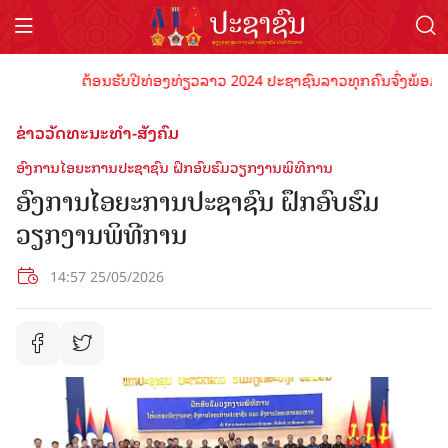
ຕ້ອນຮັບປີທ່ອງທ່ຽວລາວ 2024 ປະຊາຊົນລາວທຸກຄົນຈົ່ງພ້ອມເປັນເຈ
ຂ່າວວັດທະນະທຳ-ສັງຄົມ
ອົງການໄອຍະການປະຊາຊົນ ຝຶກອົບຮົມວຽກງານພິທີການ
ອົງການໄອຍະການປະຊາຊົນ ຝຶກອົບຮົມ
ວຽກງານພິທີການ
14:57 25/05/2026