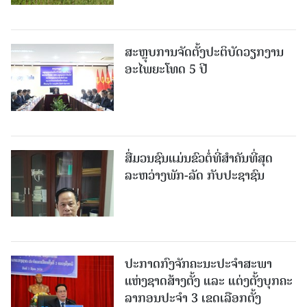
ສະຫຼຸບການຈັດຕັ້ງປະຕິບັດວຽກງານ
ອະໄພຍະໂທດ 5 ປີ
ສື່ມວນຊົນແມ່ນຂົວຕໍ່ທີ່ສໍາຄັນທີ່ສຸດ
ລະຫວ່າງພັກ-ລັດ ກັບປະຊາຊົນ
ປະກາດກົງຈັກຄະນະປະຈໍາສະພາ
ແຫ່ງຊາດສ້າງຕັ້ງ ແລະ ແຕ່ງຕັ້ງບຸກຄະ
ລາກອນປະຈໍາ 3 ເຂດເລືອກຕັ້ງ