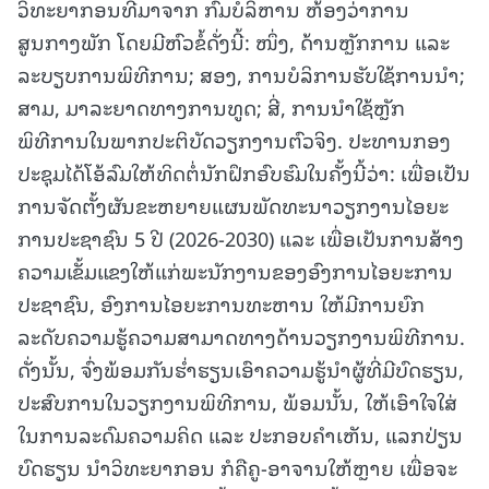
ວິທະຍາກອນທີ່ມາຈາກ ກົມບໍລິຫານ ຫ້ອງວ່າການ
ສູນກາງພັກ ໂດຍມີຫົວຂໍ້ດັ່ງນີ້: ໜຶ່ງ, ດ້ານຫຼັກການ ແລະ
ລະບຽບການພິທີການ; ສອງ, ການບໍລິການຮັບໃຊ້ການນໍາ;
ສາມ, ມາລະຍາດທາງການທູດ; ສີ່, ການນໍາໃຊ້ຫຼັກ
ພິທີການໃນພາກປະຕິບັດວຽກງານຕົວຈິງ. ປະທານກອງ
ປະຊຸມໄດ້ໂອ້ລົມໃຫ້ທິດຕໍ່ນັກຝຶກອົບຮົມໃນຄັ້ງນີ້ວ່າ: ເພື່ອເປັນ
ການຈັດຕັ້ງຜັນຂະຫຍາຍແຜນພັດທະນາວຽກງານໄອຍະ
ການປະຊາຊົນ 5 ປີ (2026-2030) ແລະ ເພື່ອເປັນການສ້າງ
ຄວາມເຂັ້ມແຂງໃຫ້ແກ່ພະນັກງານຂອງອົງການໄອຍະການ
ປະຊາຊົນ, ອົງການໄອຍະການທະຫານ ໃຫ້ມີການຍົກ
ລະດັບຄວາມຮູ້ຄວາມສາມາດທາງດ້ານວຽກງານພິທີການ.
ດັ່ງນັ້ນ, ຈົ່ງພ້ອມກັນຮ່ຳຮຽນເອົາຄວາມຮູ້ນຳຜູ້ທີ່ມີບົດຮຽນ,
ປະສົບການໃນວຽກງານພິທີການ, ພ້ອມນັ້ນ, ໃຫ້ເອົາໃຈໃສ່
ໃນການລະດົມຄວາມຄິດ ແລະ ປະກອບຄໍາເຫັນ, ແລກປ່ຽນ
ບົດຮຽນ ນໍາວິທະຍາກອນ ກໍຄືຄູ-ອາຈານໃຫ້ຫຼາຍ ເພື່ອຈະ