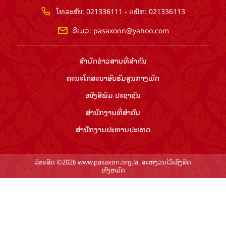
ໂທລະສັບ: 021336111 - ແຟັກ: 021336113
ອີເມວ:
pasaxonn@yahoo.com
ສຳ​ນັກ​ຂ່າວ​ສານ​ທີ່​ສຳ​ຄັນ​
ຄະນະໂຄສະນາອົບຮົມ​ສູນ​ກາງ​ພັກ
ໜັງສືພິມ ປະ​ຊາ​ຊົນ
ສຳ​ນັກ​ງານ​ທີ່​ສຳ​ຄັນ
ສຳ​ນັກ​ງານ​ປະ​ທານ​ປະ​ເທດ
ລິຂະສິດ ©2026 www.pasaxon.org.la. ສະຫງວນໄວ້ເຊິງສິດ
ທັງຫມົດ