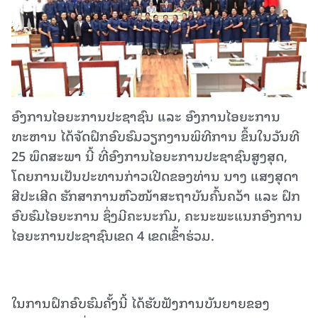
ອົງການໄອຍະການປະຊາຊົນ ແລະ ອົງການໄອຍະການ
ທະຫານ ໄດ້ຈັດຝຶກອົບຮົມວຽກງານພິທີການ ຂຶ້ນໃນວັນທີ
25 ພຶດສະພາ ນີ້ ທີ່ອົງການໄອຍະການປະຊາຊົນສູງສຸດ,
ໂດຍການເປັນປະທານກ່າວເປີດຂອງທ່ານ ນາງ ແສງສຸດາ
ສີປະເສີດ ຮັກສາການຫົວໜ້າສະຖາບັນຄົ້ນຄວ້າ ແລະ ຝຶກ
ອົບຮົມໄອຍະການ ຊຶ່ງມີຄະນະກົມ, ຄະນະພະແນກອົງການ
ໄອຍະການປະຊາຊົນເຂດ 4 ເຂດເຂົ້າຮ່ວມ.
ໃນການຝຶກອົບຮົມຄັ້ງນີ້ ໄດ້ຮັບຟັງການບັນຍາຍຂອງ