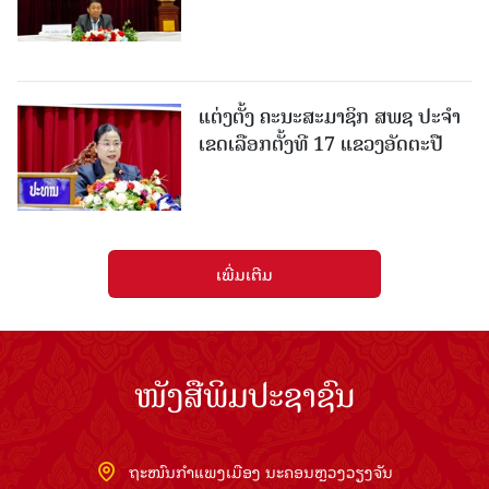
ແຕ່ງຕັ້ງ ຄະນະສະມາຊິກ ສພຊ ປະຈຳ
ເຂດເລືອກຕັ້ງທີ 17 ແຂວງອັດຕະປື
ເພີ່ມເຕີມ
ໜັງສືພິມປະຊາຊົນ
ຖະໜົນກຳແພງເມືອງ ນະຄອນຫຼວງວຽງຈັນ