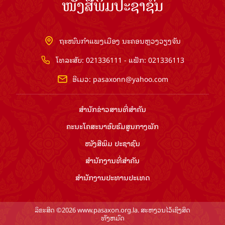
ໜັງສືພິມປະຊາຊົນ
ຖະໜົນກຳແພງເມືອງ ນະຄອນຫຼວງວຽງຈັນ
ໂທລະສັບ: 021336111 - ແຟັກ: 021336113
ອີເມວ:
pasaxonn@yahoo.com
ສຳ​ນັກ​ຂ່າວ​ສານ​ທີ່​ສຳ​ຄັນ​
ຄະນະໂຄສະນາອົບຮົມ​ສູນ​ກາງ​ພັກ
ໜັງສືພິມ ປະ​ຊາ​ຊົນ
ສຳ​ນັກ​ງານ​ທີ່​ສຳ​ຄັນ
ສຳ​ນັກ​ງານ​ປະ​ທານ​ປະ​ເທດ
ລິຂະສິດ ©2026 www.pasaxon.org.la. ສະຫງວນໄວ້ເຊິງສິດ
ທັງຫມົດ