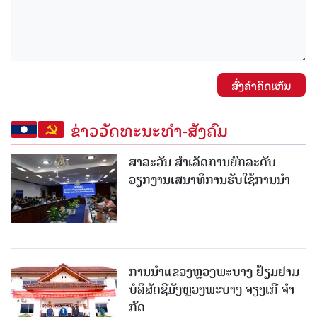
ສົ່ງຄໍາຄິດເຫັນ
ຂ່າວວັດທະນະທຳ-ສັງຄົມ
ສາລະວັນ ສໍາເລັດການຍົກລະດັບ
ວຽກງານເສນາທິການຮັບໃຊ້ການນໍາ
ການນຳແຂວງຫຼວງພະບາງ ຢ້ຽມ​ຢາມ
ບໍ​ລິ​ສັດຊີມັງຫຼວງພະບາງ ຈຽງເກີ ຈໍາ
ກັດ