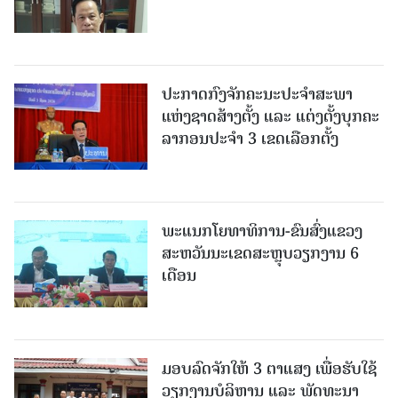
ປະກາດກົງຈັກຄະນະປະຈໍາສະພາ
ແຫ່ງຊາດສ້າງຕັ້ງ ແລະ ແຕ່ງຕັ້ງບຸກຄະ
ລາກອນປະຈໍາ 3 ເຂດເລືອກຕັ້ງ
ພະແນກໂຍທາທິການ-ຂົນສົ່ງແຂວງ
ສະຫວັນນະເຂດສະຫຼຸບວຽກງານ 6
ເດືອນ
ມອບລົດຈັກໃຫ້ 3 ຕາແສງ ເພື່ອຮັບໃຊ້
ວຽກງານບໍລິຫານ ແລະ ພັດທະນາ