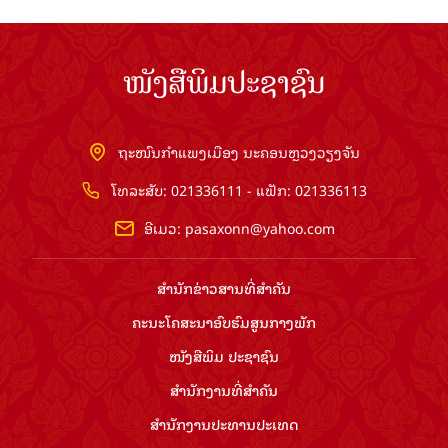
ໜັງສືພິມປະຊາຊົນ
ຖະໜົນກຳແພງເມືອງ ນະຄອນຫຼວງວຽງຈັນ
ໂທລະສັບ: 021336111 - ແຟັກ: 021336113
ອີເມວ:
pasaxonn@yahoo.com
ສຳ​ນັກ​ຂ່າວ​ສານ​ທີ່​ສຳ​ຄັນ​
ຄະນະໂຄສະນາອົບຮົມ​ສູນ​ກາງ​ພັກ
ໜັງສືພິມ ປະ​ຊາ​ຊົນ
ສຳ​ນັກ​ງານ​ທີ່​ສຳ​ຄັນ
ສຳ​ນັກ​ງານ​ປະ​ທານ​ປະ​ເທດ