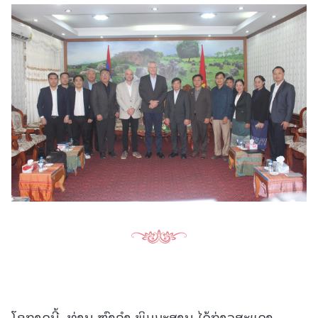
ໂອກາດນີ້, ທ່ານ ຫົງຄຳ ພິມມະສານ ໄດ້ກ່າວສະແດງ