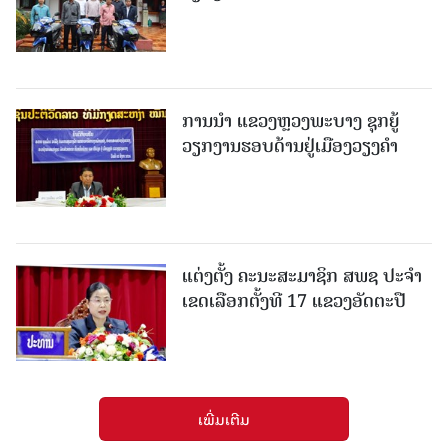
ການນຳ ແຂວງຫຼວງພະບາງ ຊຸກຍູ້
ວຽກງານຮອບດ້ານຢູ່ເມືອງວຽງຄໍາ
ແຕ່ງຕັ້ງ ຄະນະສະມາຊິກ ສພຊ ປະຈຳ
ເຂດເລືອກຕັ້ງທີ 17 ແຂວງອັດຕະປື
ເພີ່ມເຕີມ