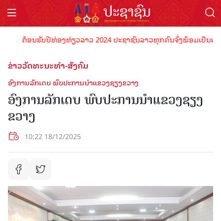
ຕ້ອນຮັບປີທ່ອງທ່ຽວລາວ 2024 ປະຊາຊົນລາວທຸກຄົນຈົ່ງພ້ອມເປັນເຈົ້າພາບ
ຂ່າວວັດທະນະທຳ-ສັງຄົມ
ອົງການລັກເດບ ພົບປະການນຳແຂວງຊຽງຂວາງ
ອົງການລັກເດບ ພົບປະການນຳແຂວງຊຽງ
ຂວາງ
10:22 18/12/2025