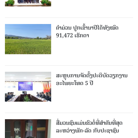
ຄໍາມ່ວນ ປູກເຂົ້ານາປີໄດ້ທັງໝົດ
91,472 ເຮັກຕາ
ສະຫຼຸບການຈັດຕັ້ງປະຕິບັດວຽກງານ
ອະໄພຍະໂທດ 5 ປີ
ສື່ມວນຊົນແມ່ນຂົວຕໍ່ທີ່ສໍາຄັນທີ່ສຸດ
ລະຫວ່າງພັກ-ລັດ ກັບປະຊາຊົນ