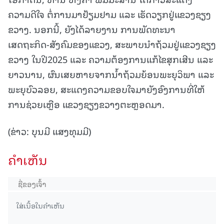
ຄວາມດີໃຈ ຕໍ່ການມາຢ້ຽມຢາມ ແລະ ເຮັດວຽກຢູ່ແຂວງຊຽງ
ຂວາງ. ນອກນີ້, ຍັງໄດ້ລາຍງານ ການພັດທະນາ
ເສດຖະກິດ-ສັງຄົມຂອງແຂວງ, ສະພາບນຳຖ້ວມຢູ່ແຂວງຊຽງ
ຂວາງ ໃນປີ2025 ແລະ ຄວາມຕ້ອງການແກ້ໄຂສຸກເສີນ ແລະ
ຍາວນານ, ຜົນເສຍຫາຍຈາກນ້ຳຖ້ວມຍ້ອນພະຍຸວິພາ ແລະ
ພະຍຸບົວລອຍ, ສະແດງຄວາມຂອບໃຈມາຍັງອົງການທີ່ໃຫ້
ການຊ່ວຍເຫຼືອ ແຂວງຊຽງຂວາງຕະຫຼອດມາ.
(ຂ່າວ: ບຸນມີ ແສງທຸມມີ)
ຄໍາເຫັນ