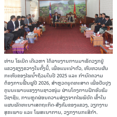
ທ່ານ ໂຣເບີດ ເດີເວຫາ ໄດ້ລາຍງານການມາເຮັດວຽກຢູ່
ແຂວງຊຽງຂວາງໃນຄັ້ງນີ້, ເພື່ອແນະນຳຕົວ, ທົບທວນຜົນ
ກະທົບຂອງໄພນ້ຳຖ້ວມໃນປີ 2025 ແລະ ກຳນົດຄວາມ
ຕ້ອງການຟື້ນຟູປີ 2026, ສຳຫຼວດຍຸດທະສາດ ເພື່ອປັບປຸງ
ຄຸນນະພາບແຮງງານຊາວໜຸ່ມ ຜ່ານໂຄງການຝຶກອົບຮົມ
ວິຊາຊີບ, ການຫຼຸດຜ່ອນຄວາມສ່ຽງຈາກໄພພິບັດ ເຂົ້າໃນ
ແຜນພັດທະນາເສດຖະກິດ-ສັງຄົມຂອງແຂວງ, ວຽກງານ
ສຸຂະພາບ ແລະ ໂພສະນາການ, ວຽກງານກະສິກຳ.