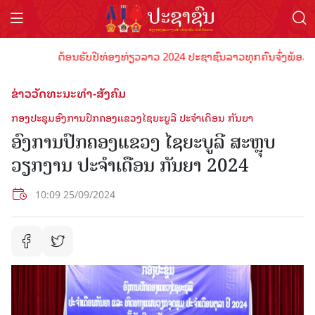
ຕ້ອນຮັບປີທ່ອງທ່ຽວລາວ 2024 ປະຊາຊົນລາວທຸກຄົນຈົ່ງພ້ອມເປັນເຈົ
ຂ່າວວັດທະນະທຳ-ສັງຄົມ
ກອງປະຊຸມອົງການປົກຄອງແຂວງໄຊຍະບູລີ ປະຈໍາເດືອນ ກັນຍາ
ອົງການປົກຄອງແຂວງ ໄຊຍະບູລີ ສະຫຼຸບ
ວຽກງານ ປະຈໍາເດືອນ ກັນຍາ 2024
10:09 25/09/2024