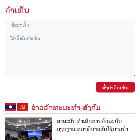
ຄໍາເຫັນ
ສົ່ງຄໍາຄິດເຫັນ
ຂ່າວວັດທະນະທຳ-ສັງຄົມ
ສາລະວັນ ສໍາເລັດການຍົກລະດັບ
ວຽກງານເສນາທິການຮັບໃຊ້ການນໍາ