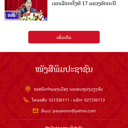
ເຂດເລືອກຕັ້ງທີ 17 ແຂວງອັດຕະປື
ເພີ່ມເຕີມ
ໜັງສືພິມປະຊາຊົນ
ຖະໜົນກຳແພງເມືອງ ນະຄອນຫຼວງວຽງຈັນ
ໂທລະສັບ: 021336111 - ແຟັກ: 021336113
ອີເມວ:
pasaxonn@yahoo.com
ສຳ​ນັກ​ຂ່າວ​ສານ​ທີ່​ສຳ​ຄັນ​