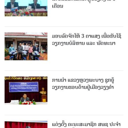
ເດືອນ
ມອບລົດຈັກໃຫ້ 3 ຕາແສງ ເພື່ອຮັບໃຊ້
ວຽກງານບໍລິຫານ ແລະ ພັດທະນາ
ການນຳ ແຂວງຫຼວງພະບາງ ຊຸກຍູ້
ວຽກງານຮອບດ້ານຢູ່ເມືອງວຽງຄໍາ
ແຕ່ງຕັ້ງ ຄະນະສະມາຊິກ ສພຊ ປະຈຳ