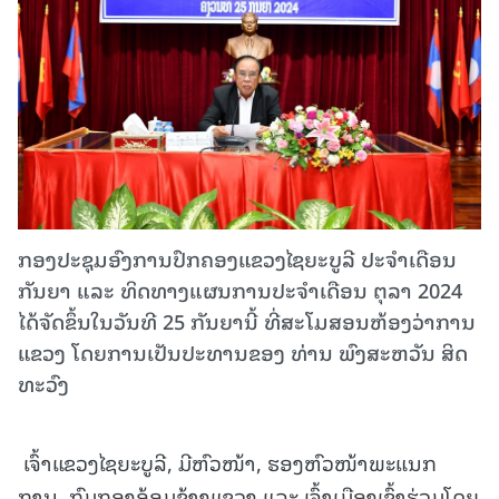
ກອງປະຊຸມອົງການປົກຄອງແຂວງໄຊຍະບູລີ ປະຈໍາເດືອນ
ກັນຍາ ແລະ ທິດທາງແຜນການປະຈໍາເດືອນ ຕຸລາ 2024
ໄດ້ຈັດຂຶ້ນໃນວັນທີ 25 ກັນຍານີ້ ທີ່ສະໂມສອນຫ້ອງວ່າການ
ແຂວງ ໂດຍການເປັນປະທານຂອງ ທ່ານ ພົງສະຫວັນ ສິດ
ທະວົງ
ເຈົ້າແຂວງໄຊຍະບູລີ, ມີຫົວໜ້າ, ຮອງຫົວໜ້າພະແນກ
ການ, ກົມກອງອ້ອມຂ້າງແຂວງ ແລະ ເຈົ້າເມືອງເຂົ້າຮ່ວມໂດຍ