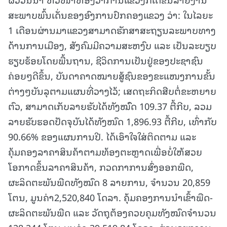
ສະພາບພົ້ນເດັ່ນຂອງອົງການປົກຄອງແຂວງ ວ່າ: ໃນໄລຍະ
1 ເດືອນຜ່ານມາແຂວງສາມາດຮັກສາສະຖຽນລະພາບທາງ
ດ້ານການເມືອງ, ສັງຄົມມີຄວາມສະຫງົບ ແລະ ເປັນລະບຽບ
ຮຽບຮ້ອຍໂດຍພື້ນຖານ, ຊີວິດການເປັນຢູ່ຂອງປະຊາຊົນ
ຄ່ອຍໆດີຂຶ້ນ, ບັນດາຄາດໝາຍສູ້ຊົນຂອງຂະແໜງການຂັ້ນ
ຕ່າງໆບັນລຸຕາມແຜນທີ່ວາງໄວ້; ເສດຖະກິດສືບຕໍ່ຂະຫຍາຍ
ຕົວ, ສາມາດເກັບລາຍຮັບໄດ້ທັງໝົົດ 109.37 ຕື້ກີບ, ລວມ
ລາຍຮັບຮອດປັດຈຸບັນໄດ້ທັງໜົດ 1,896.93 ຕື້ກີບ, ເທົ່າກັບ
90.66% ຂອງແຜນການປີ. ໄດ້ເອົາໃຈໃສ່ຕິດຕາມ ແລະ
ຄຸ້ມຄອງລາຄາສິນຄ້າຕາມທ້ອງຕະຫຼາດເພື່ອບໍ່ໃຫ້ສວຍ
ໂອກາດຂຶ້ນລາຄາສິນຄ້າ, ກວດກາການສົ່ງອອກພືດ,
ຜະລິດຕະພັນພືດທັງໝົດ 8 ລາຍການ, ຈໍານວນ 20,859
ໂຕນ, ມູນຄ່າ2,520,840 ໂດລາ. ຄຸ້ມຄອງການນໍາເຂົ້າພືດ-
ຜະລິດຕະພັນພືດ ແລະ ວັດຖຸຕ້ອງຄວບຄຸມທັງໝົດຈໍານວນ