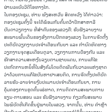
ຜ່ານລະບົບວີດີໂອທາງໄກ.
ໃນກອງປະຊຸມ, ທ່ານ ພົງສະຫວັນ ສິດທະວົງ ໄດ້ກ່າວວ່າ:
ກອງປະຊຸມຄັ້ງນີ້ ຈະໄດ້ພ້ອມກັນຄົ້ນຄວ້າປຶກສາຫາລື
ບັນດາວຽກງານ ທີ່ສຳຄັນຂອງແຂວງຄື: ຮັບຟັງລາຍງານ
ສະພາບພົ້ນເດັ່ນຂອງອົງການປົກຄອງແຂວງ ໃນການຈັດຕັ້ງ
ປະຕິບັດວຽກງານປະຈຳເດືອນກັນຍາ ແລະ ກໍານົດທິດທາງ
ວຽກງານຈຸດສຸມເດືອນຕຸລາ, ວຽກງານການປ້ອງກັນ ແລະ
ຮັກສາຄວາມສະຫງົບລຽບຕາມຊາຍແດນ, ການແກ້ໄຂ
ປະກົດການຫຍໍ້ທໍ້ໃນສັງຄົມໂດຍຕິດພັນກັບວາລະແຫ່ງຊາດ
ວ່າດ້ວຍການແກ້ໄຂບັນຫາຢາເສບຕິດ, ການຈັດຕັ້ງປະຕິບັດ
ລາຍຮັບ-ລາຍຈ່າຍງົບປະມານປະຈຳເດືອນກັນຍາ, ການ
ຄຸ້ມຄອງການຂຸດຄົ້ນແຮ່ທາດ, ການຕິດຕາມສະພາບການ
ຮຽນ-ການສອນ ແລະ ຮັບຟັງລາຍງານ ກ່ຽວກັບສະພາບ
ໄພພິບັດທີ່ເກີດຂຶ້ນຢູ່ພາຍໃນແຂວງ. ຈາກນັ້ນ, ທ່ານ ຄໍາຫຼ້າ
ຜີວວັນນາ ຫົວໜ້າຫ້ອງວ່າການແຂວງກໍໄດ້ຂຶ້ນລາຍງານ