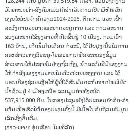
128,244 ໂຕນ ມູນຄ່າ 39,519.84 ໂດລາ, ສ່ວນວຽກງານ
ວັດທະນະທຳ-ສັງຄົມແມ່ນໄດ້ສໍາເລັດການເປີດພິທີໄຂສົກ
ຮຽນໃໝ່ປະຈໍາສົກຮຽນ2024-2025, ຕິດຕາມ ແລະ ເຝົ້າ
ລະວັງການລະບາດພະຍາດລະດູການ ແລະ ການລະບາດ
ຂອງພະຍາດໄຂ້ຍຸງລາຍທີ່ເກີດຂຶ້ນຢູ່ 10 ເມືອງ, ກວມເອົາ
163 ບ້ານ, ເກີດຂຶ້ນໃນເດືອນ ກໍລະນີ, ໄດ້ປັບປຸງເນື້ອໃນການ
ອອກຂ່າວທາງວິທະຍຸ-ໂທລະພາບເພື່ອສະໜອງຂໍ້ມູນ
ຂ່າວສານໃຫ້ປະຊາຊົນຢ່າງຖົ່ວເຖິງ, ຍົກລະດັບສີມືແຮງງານ
ໃຫ້ກໍາລັງແຮງງານພາຍໃນຫົວໜ່ວຍແຮງງານ ແລະ ໄດ້
ມອບເຄື່ອງຊ່ວຍເຫຼືອໃຫ້ຜູ້ທີ່ໄດ້ຮັບຜົນກະທົບຈາກໄພພິບັດ
ນໍ້າຖ້ວມຢູ່ 4 ເມືອງເໜືອ ລວມມູນຄ່າທັງໝົດ
537,915,000 ກີບ. ໃນກອງປະຊຸມຍັງໄດ້ປະກອບຄໍາຄິດ-ຄໍາ
ເຫັນເພື່ອເຮັດໃຫ້ກອງປະຊຸມຄັ້ງນີ້ ມີເນື້ອໃນຄົບຖ້ວນສົມບູນ
ເລິກເຊິ່ງຂຶ້ນຕື່ມ.
(ຂ່າວ-ພາບ: ອຸ່ນເຮືອນ ໂພທິລັກ)