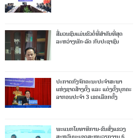
ສື່ມວນຊົນແມ່ນຂົວຕໍ່ທີ່ສໍາຄັນທີ່ສຸດ
ລະຫວ່າງພັກ-ລັດ ກັບປະຊາຊົນ
ປະກາດກົງຈັກຄະນະປະຈໍາສະພາ
ແຫ່ງຊາດສ້າງຕັ້ງ ແລະ ແຕ່ງຕັ້ງບຸກຄະ
ລາກອນປະຈໍາ 3 ເຂດເລືອກຕັ້ງ
ພະແນກໂຍທາທິການ-ຂົນສົ່ງແຂວງ
ສະຫວັນນະເຂດສະຫຼຸບວຽກງານ 6