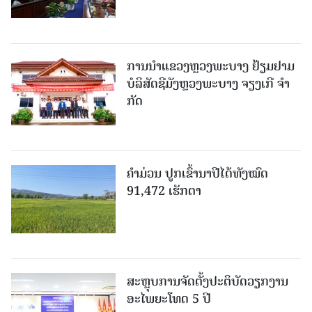
ການນຳແຂວງຫຼວງພະບາງ ຢ້ຽມ​ຢາມ
ບໍ​ລິ​ສັດຊີມັງຫຼວງພະບາງ ຈຽງເກີ ຈໍາ
ກັດ
ຄໍາມ່ວນ ປູກເຂົ້ານາປີໄດ້ທັງໝົດ
91,472 ເຮັກຕາ
ສະຫຼຸບການຈັດຕັ້ງປະຕິບັດວຽກງານ
ອະໄພຍະໂທດ 5 ປີ