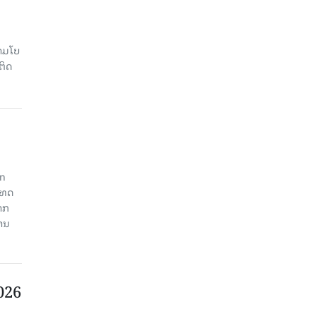
າມໂບ​
ຕິດ
an
ະເທດ
າກ
ງານ
2026