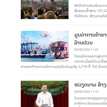
ສຳນັກຂ່າວສານຊິນຮວາລາ
ສົ່ງອອກເຂົ້າສານ 707,
ກັບປີກ່ອນ, ສ້າງລາຍຮັບໄ
ມູນຄ່າການຄ້າຂາ
ລ້ານຢວນ
06/08/2026 11:20
ວິທະຍຸໂທລະພາບສູນກາງ
ປະກາດເມື່ອບໍ່ດົນມານີ້
ຂາອອກດ້ານການບໍລິການຂອງຈີນບັນລຸເຖິງ 3,779 ຕື້ 750 ລ້ານຢ
ຫວຽດນາມ ສ້າງກ
06/08/2026 11:18
ວິທະຍຸກະຈາຍສຽງຫວຽດນາມ
ຂາ​ທິ​ການ​ໃຫຍ່​ຄະ​ນະ​ບ