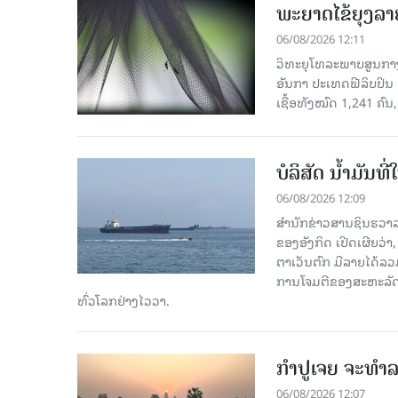
ພະຍາດໄຂ້ຍຸງລາ
06/08/2026 12:11
ວິທະຍຸໂທລະພາບສູນກາງຈ
ອັນກາ ປະເທດຟີລິບປິນ 
ເຊື້ອ​ທັງ​ໝົດ 1,241 ຄົນ
ບໍລິສັດ ນ້ຳມັນ
06/08/2026 12:09
ສຳນັກຂ່າວສານຊິນຮວາລ
ຂອງອັງກິດ ເປີດເຜີຍວ່າ,
ຕາເວັນຕົກ ມີລາຍໄດ້ລວ
ການໂຈມຕີຂອງສະຫະລັດ ອ
ທົ່ວໂລກຢ່າງໄວວາ.
ກຳປູເຈຍ ຈະທຳລາ
06/08/2026 12:07