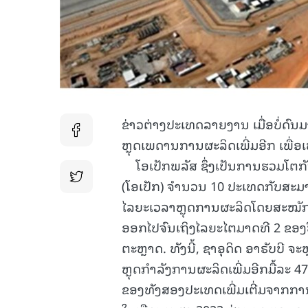
ຂ່າວຕ່າງປະເທດລາຍງານ ເມື່ອບໍ່ດົນມາ
ຫຼຸດເພດານການຜະລິດເພີ່ມອີກ ເພື່ອເ
ໂອເປັກພລັສ ຊຶ່ງເປັນການຮວມໂຕກັ
(ໂອເປັກ) ຈຳນວນ 10 ປະເທດກັບສະມາຊິ
ໄລຍະເວລາຫຼຸດການຜະລິດໂດຍສະໝັກໃຈ
ອອກໄປຈົນເຖິງໄລຍະໄຕມາດທີ 2 ຂອງ
ຕະຫຼາດ. ທັງນີ້, ຊາອຸດິດ ອາຣັບບີ 
ຫຼຸດກຳລັງການຜະລິດເພີ່ມອີກມື້ລະ 
ຂອງທັງສອງປະເທດເພີ່ມເຕີ່ມຈາກກາ