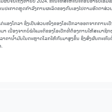
ມີຜົນຈົນເຖິງທ້າຍປີ 2024. ຂະນະທີ່ສະຫະນະຄອນອາຣັບເອມິເ
ສະຖານປະກາດຫຼຸດກຳລັງການຜະລິດຂອງຕົນເອງໄປຕາມອັດຕາສ່ວ
15.039(06-08-20
ແຕ່ແອງໂກລາ ຊຶ່ງເປັນສ່ວນໜຶ່ງຂອງໂອເປັກລາອອກຈາກການເປ
ມາ ເນື່ອງຈາກບໍ່ພໍໃຈມະຕິຂອງໂອເປັກທີ່ຕ້ອງການໃຫ້ສະມາຊິກຫ
າຄານ້ຳມັນໃນຕະຫຼາດໂລກໃຫ້ກັບມາສູງຂຶ້ນ ຊຶ່ງສົ່ງຜົນກະທົບຕໍ
.