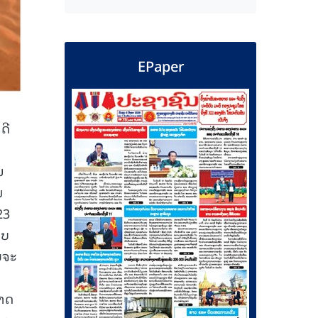
EPaper
ດີ
ນ
ມ
23
າບ
ຍຈະ
າ
ກາດ