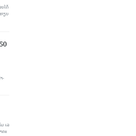
ຈຍໄດ້
່ອທຽບ
750
ນ
້າ-
ມ ເລ​
​ຄະ​