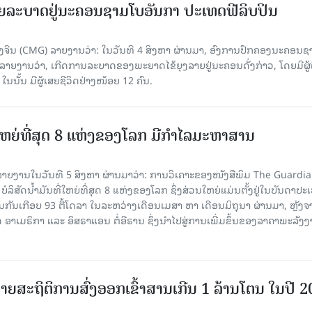
ຍລະບາດຢູ່ນະຄອນຊາມໂບ​ອັນກາ ປະເທດຟີລິບປິນ
ີນ (CMG) ລາຍງານວ່າ: ໃນວັນທີ 4 ສິງ​ຫາ ຜ່ານມາ, ອົງການ​ປົກ​ຄອງນະຄອນຊ
ລາຍ​ງານວ່າ, ເກີດ​ການລະບາດ​ຂອງພະຍາດໄຂ້ຍຸງລາຍຢູ່ນະຄອນດັ່ງກ່າວ, ໂດຍມີຜູ້
, ໃນນັ້ນ ມີຜູ້ເສຍຊີວິດຢ່າງໜ້ອຍ 12 ຄົນ.
ທີ່ໃຫຍ່ທີ່ສຸດ 8 ແຫ່ງຂອງໂລກ ມີກຳໄລມະຫາສານ
າຍງານໃນວັນທີ 5 ສິງຫາ ຜ່ານມາວ່າ: ການວິເຄາະຂອງໜັງສືພິມ The Guardi
 ບໍລິສັດນ້ຳມັນທີ່ໃຫຍ່ທີ່ສຸດ 8 ແຫ່ງຂອງໂລກ ຊຶ່ງສ່ວນໃຫຍ່ແມ່ນຕັ້ງຢູ່ໃນບັນດາປ
ມກັນເກືອບ 93 ຕື້ໂດລາ ໃນລະຫວ່າງເດືອນເມສາ ຫາ ເດືອນມິຖຸນາ ຜ່ານມາ, ຫຼັງຈ
າເມຣິກາ ແລະ ອິສຣາແອນ ຕໍ່ອີຣານ ຊຶ່ງນຳໄປສູ່ການເພີ່ມຂຶ້ນຂອງລາຄາພະລັງ
ຍສະຖິຕິການສົ່ງອອກເຂົ້າສານເກີນ 1 ລ້ານໂຕນ ໃນປີ 