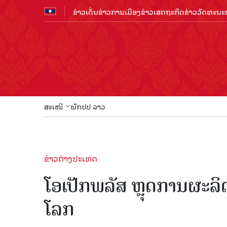
ຂ່າວເດັ່ນ
ຂ່າວການເມືອງ
ຂ່າວເສດຖະກິດ
ຂ່າວວັດທະນະທ
ສະເໜີ
ພັກປປ ລາວ
ຂ່າວຕ່າງປະເທດ
ໂອເປັກພລັສ ຫຼຸດການຜະລິ
ໂລກ