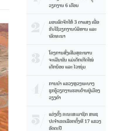
ວຽກງານ 6 ເດືອນ
ມອບລົດຈັກໃຫ້ 3 ຕາແສງ ເພື່ອ
ຮັບໃຊ້ວຽກງານບໍລິຫານ ແລະ
ພັດທະນາ
ໂຄງການສົ່ງເສີມສຸຂະພາບ
ຈະເລີນພັນ ແມ່ເດັກເກີດໃໝ່
ເດັກນ້ອຍ ແລະ ໄວໜຸ່ມ
ການນຳ ແຂວງຫຼວງພະບາງ
ຊຸກຍູ້ວຽກງານຮອບດ້ານຢູ່ເມືອງ
ວຽງຄໍາ
ແຕ່ງຕັ້ງ ຄະນະສະມາຊິກ ສພຊ
ປະຈຳເຂດເລືອກຕັ້ງທີ 17 ແຂວງ
ອັດຕະປື