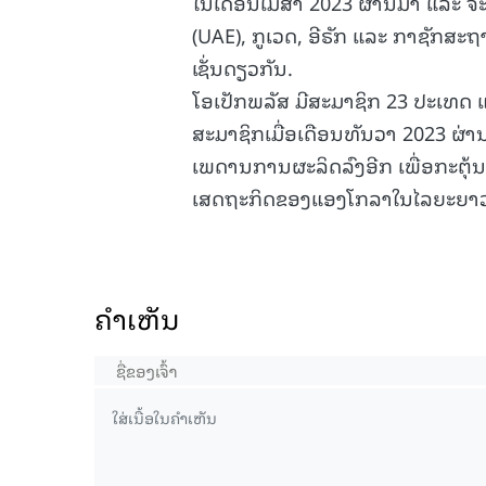
ໃນເດືອນເມສາ 2023 ຜ່ານມາ ແລະ ຈະ
(UAE), ກູເວດ, ອີຣັກ ແລະ ກາຊັກ
ເຊັ່ນດຽວກັນ.
ໂອເປັກພລັສ ມີສະມາຊິກ 23 ປະເທດ 
ສະມາຊິກເມື່ອເດືອນທັນວາ 2023 ຜ່ານ
ເພດານການຜະລິດລົງອີກ ເພື່ອກະຕຸ້ນລ
ເສດຖະກິດຂອງແອງໂກລາໃນໄລຍະຍາວ
ຄໍາເຫັນ