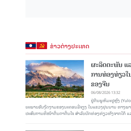
ຂ່າວຕ່າງປະເທດ
ຜະລິດຕະພັນ ແລ
ການທ່ອງທ່ຽວໃນ
ຂອງຈີນ
06/08/2026 13:32
ຢູ່ຕີນພູຫິມະຢູຫຼົງ (
ຍະພາບອັນງົດງາມຂອງນະຄອນລີ່ຈຽງ ໃນແຂວງຢຸນນານ ທາງພາກຕາເ
ປະສົບການທີ່ໜ້າຕື່ນຕາຕື່ນໃຈ ສຳລັບນັກທ່ອງທ່ຽວທັງຈາກໃກ້ ແ