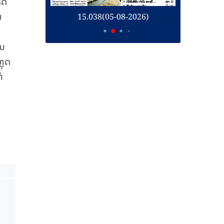
ຣດ
ນ
26)
15.038(05-08-2026)
1
ັນ
ຼຸດ
່