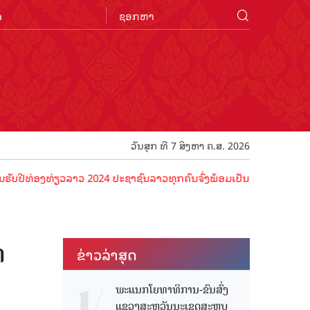
n
ວັນສຸກ ທີ 7 ສິງຫາ ຄ.ສ. 2026
ງທ່ຽວລາວ 2024 ປະຊາຊົນລາວທຸກຄົນຈົ່ງພ້ອມເປັນເຈົ້າພາບທີ່ດີ ຕ້ອນຮັບນັ
ດ
ຂ່າວ​ລ່າ​ສຸດ
ພະແນກໂຍທາທິການ-ຂົນສົ່ງ
ແຂວງສະຫວັນນະເຂດສະຫຼຸບ