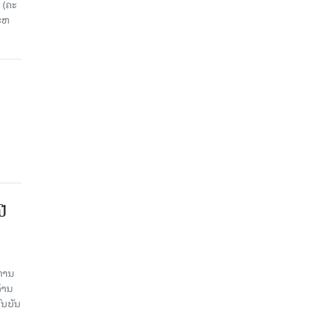
 (ຄະ​
ະ​ຫ
ປີ
ການ​
້ານ​
ນ​ບັນ​