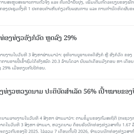
​ການ​ສະ​ຫຼຸບ​ສະ​ພ​າບ​ການ​ຕົວ​ຈິງ ແລະ ຄົ້ນ​ຄວ້າ​ປັບ​ປຸງ, ເພີ່ມ​ເຕີມ​ກົດ​ລະ​ບຽບ​ຂອງ​ພັກ
ານກອງ​ປະ​ຊຸມ​ຄັ້ງ​ທີ 1 ປະ​ກອບ​ຄຳ​ເຫັນ​ກ່ຽວ​ກັບ​ແຜນ​ການ ແລະ ການ​ກຳ​ນົດ​ທິດ​ຜັນ​ຂ
່ອງທ່ຽວອັງກໍວັດ ຫຼດລົງ 29%
ຍງານໃນວັນທີ 3 ສິງຫາຜ່ານມາວ່າ: ອຸທິຍານບູຮານຄະດີອັງກໍ ຫຼື ອັງກໍວັດ ຂອງ
ກການຂາຍປີ້ເຂົ້າຊົມໄດ້ທັງໝົດ 20.3 ລ້ານໂດລາ ນັບແຕ່ເດືອນມັງກອນ ຫາ ເດືອນ
ົງ 29% ເມື່ອທຽບກັບປີກ່ອນ.
ງ​ທ່ຽວຫວຽດນາມ ​ປະ​ຕິ​ບັດ​ສຳ​ເລັດ 56% ເປົ້າ​ໝາຍຂອງ
ລາຍງານໃນວັນທີ 4 ສິງຫາ ຜ່ານມາວ່າ: ຕາມ​ຂໍ້​ມູນ​ຂອງ​ກົມ​ສະ​ຖິ​ຕິ (ກະ​ຊວງ​
າດ​ໃນ​ວັນ​ທີ 3 ສິງ​ຫາ​ ຜ່ານມາ, ຫວຽດ​ນາມ ຕ້ອນ​ຮັບ​ນັກທ່ອງ​ທ່ຽວ​ສາ​ກົນ 1.67 ລ
ລ​ຍະ​ດຽວ​ກັນ​ຂອງ​ປີ 2025. ໄລ່​ລວມ 7 ເດືອນ​ຕົ້ນ​ປີ 2026, ຈຳ​ນວນ​ນັກ​ທ່ອງ​ທ່ຽວ​ສາ​ກົ