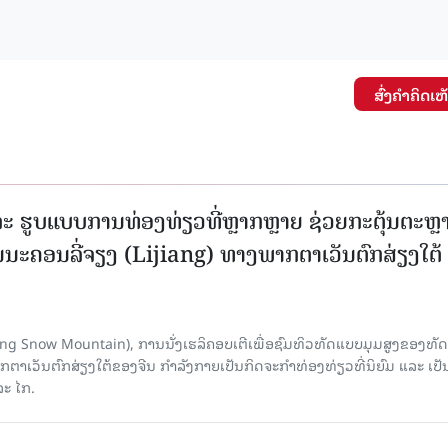
ສົ່ງຄໍາຄິດເຫ
ະ ຮູບແບບການທ່ອງທ່ຽວທີ່ຫຼາກຫຼາຍ ຊ່ວຍກະຕຸ້ນຕະຫຼ
ນະຄອນລີ່ຈຽງ (Lijiang) ທາງພາກຕາເວັນຕົກສ່ຽງໃຕ້
Yulong Snow Mountain), ການນັ່ງເຮລິຄອບເຕີເພື່ອຊົມທິວທັດແບບມຸມສູງຂອງທັດ
ວັນຕົກສ່ຽງໃຕ້ຂອງຈີນ ກຳລັງກາຍເປັນກິດຈະກຳທ່ອງທ່ຽວທີ່ນິຍົມ ແລະ ເປັ
ລະ ໄກ.