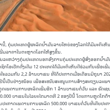
ນີ້, ກຸ່ມປະເທດຜູ້ຜະລິດນໍ້າມັນລາຍໃຫຍ່ຂອງໂລກໄດ້ມີມະຕິເຫັນ
ພີ່ມລາຄາໃນຕະຫຼາດໂລກໃຫ້ສູງຂຶ້ນ.
ນລະຫວ່າງກຸ່ມປະເທດນອກອົງການກຸ່ມປະເທດຜູ້ສົ່ງອອກນ້ຳມັ
ກໂອເປັກດັ່ງເດີມ 12 ປະເທດໄດ້ມີມະຕິເຫັນດີຮ່ວມກັນເພື່ອເພີ່
ລວມກັນ 2,2 ລ້ານບາເຣນ ທີ່ໄດ້ປະກາດເມື່ອເດືອນມິຖຸນາ 20
ປີນີ້ເປັນຢ່າງໜ້ອຍ ເພື່ອສະໜັບສະໜູນການສ້າງສະຖຽນລະພ
ຈະຫຼຸດເພດານການຜະລິດເພີ່ມອີກ 1 ລ້ານບາເຣນຕໍ່ວັນ ແລະ ຣັດເຊ
470.000 ບາເຣນໃນໄລຍະໄຕມາດທີ 2 ຂອງປີນີ້ ໂດຍການຫຼຸດໂກຕ້
ນປະກາດເພດານການຜະລິດ 500.000 ບາເຣນຕໍ່ວັນທີ່ເຄີຍປະ