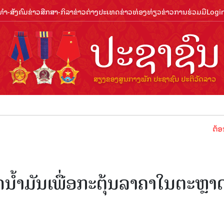
ຳ-ສັງຄົມ
ຂ່າວສືກສາ-ກິລາ
ຂ່າວຕ່າງປະເທດ
ຂ່າວທ່ອງທ່ຽວ
ຂ່າວການຮ່ວມມື
Logi
ຕ້ອນຮັບປີທ່ອ
ດນ້ຳມັນເພື່ອກະຕຸ້ນລາຄາໃນຕະຫຼາ