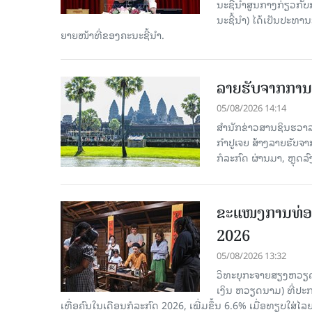
ນະ​ຊີ້​ນຳ​ສູນ​ກາງ​ກ່ຽວ​ກັບ
ນະ​ຊີ້​ນຳ) ໄດ້​ເປັນ​ປະ​ທ
ຍາຍ​ໜ້າ​ທີ່​ຂອງ​ຄະ​ນະ​ຊີ້​ນຳ.
ລາຍຮັບຈາກການທ
05/08/2026 14:14
ສຳນັກຂ່າວສານຊິນຮວາລາ
ກຳປູເຈຍ ສ້າງລາຍຮັບຈາ
ກໍລະກົດ ຜ່ານມາ, ຫຼຸດລ
ຂະ​ແໜງ​ການ​ທ່ອ
2026
05/08/2026 13:32
ວິທະຍຸກະຈາຍສຽງຫວຽດນາມ
ເງິນ ຫວຽດ​ນາມ) ທີ່ປະ​ກ
ເທື່ອ​ຄົນ​ໃນ​ເດືອນ​ກໍ​ລະ​ກົດ 2026, ເພີ່ມ​ຂຶ້ນ 6.6% ເມື່ອ​ທຽບ​ໃສ່​ໄ