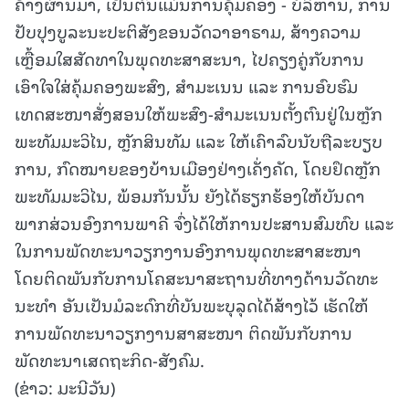
ຄ້າງຜ່ານມາ, ເປັນຕົ້ນແມ່ນການຄຸ້ມຄອງ - ບໍລິຫານ, ການ
ປັບປຸງບູລະນະປະຕິສັງຂອນວັດວາອາຣາມ, ສ້າງຄວາມ
ເຫຼື້ອມໃສສັດທາໃນພຸດທະສາສະນາ, ໄປຄຽງຄູ່ກັບການ
ເອົາໃຈໃສ່ຄຸ້ມຄອງພະສົງ, ສໍາມະເນນ ແລະ ການອົບຮົມ
ເທດສະໜາສັ່ງສອນໃຫ້ພະສົງ-ສໍາມະເນນຕັ້ງຕົນຢູ່ໃນຫຼັກ
ພະທັມມະວິໄນ, ຫຼັກສິນທັມ ແລະ ໃຫ້ເຄົາລົບນັບຖືລະບຽບ
ການ, ກົດໝາຍຂອງບ້ານເມືອງຢ່າງເຄັ່ງຄັດ, ໂດຍຢຶດຫຼັກ
ພະທັມມະວິໄນ, ພ້ອມກັນນັ້ນ ຍັງໄດ້ຮຽກຮ້ອງໃຫ້ບັນດາ
ພາກສ່ວນອົງການພາຄີ ຈົ່ງໄດ້ໃຫ້ການປະສານສົມທົບ ແລະ
ໃນການພັດທະນາວຽກງານອົງການພຸດທະສາສະໜາ
ໂດຍຕິດພັນກັບການໂຄສະນາສະຖານທີ່ທາງດ້ານວັດທະ
ນະທໍາ ອັນເປັນມໍລະດົກທີ່ບັນພະບຸລຸດໄດ້ສ້າງໄວ້ ເຮັດໃຫ້
ການພັດທະນາວຽກງານສາສະໜາ ຕິດພັນກັບການ
ພັດທະນາເສດຖະກິດ-ສັງຄົມ.
(ຂ່າວ: ມະນີວັນ)