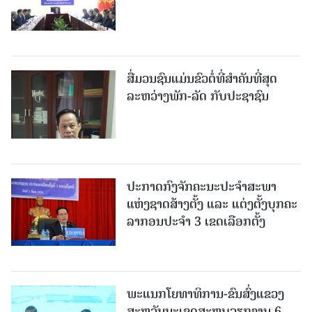
ສື່ມວນຊົນແມ່ນຂົວຕໍ່ທີ່ສໍາຄັນທີ່ສຸດ
ລະຫວ່າງພັກ-ລັດ ກັບປະຊາຊົນ
ປະກາດກົງຈັກຄະນະປະຈໍາສະພາ
ແຫ່ງຊາດສ້າງຕັ້ງ ແລະ ແຕ່ງຕັ້ງບຸກຄະ
ລາກອນປະຈໍາ 3 ເຂດເລືອກຕັ້ງ
ພະແນກໂຍທາທິການ-ຂົນສົ່ງແຂວງ
ສະຫວັນນະເຂດສະຫຼຸບວຽກງານ 6