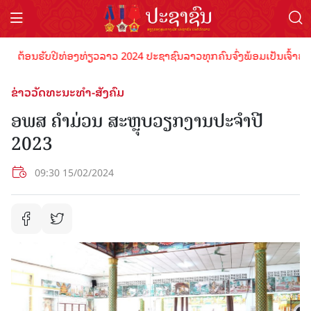
ຕ້ອນຮັບປີທ່ອງທ່ຽວລາວ 2024 ປະຊາຊົນລາວທຸກຄົນຈົ່ງພ້ອມເປັນເຈົ້າພາບທີ່
ຂ່າວວັດທະນະທຳ-ສັງຄົມ
ອພສ ຄຳມ່ວນ ສະຫຼຸບວຽກງານປະຈໍາປີ
2023
09:30 15/02/2024