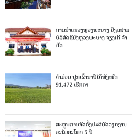
ການນຳແຂວງຫຼວງພະບາງ ຢ້ຽມ​ຢາມ
ບໍ​ລິ​ສັດຊີມັງຫຼວງພະບາງ ຈຽງເກີ ຈໍາ
ກັດ
ຄໍາມ່ວນ ປູກເຂົ້ານາປີໄດ້ທັງໝົດ
91,472 ເຮັກຕາ
ສະຫຼຸບການຈັດຕັ້ງປະຕິບັດວຽກງານ
ອະໄພຍະໂທດ 5 ປີ