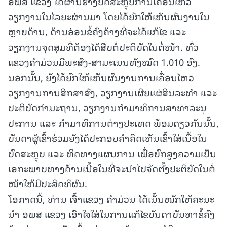
ອພສ ແຂວງ ໄດ້ຜ່ານຮ່າງບົດສະຫຼຸບການເຄື່ອນໄຫວ
ວຽກງານໃນໄລຍະຜ່ານມາ ໂດຍໄດ້ຍົກໃຫ້ເຫັນຜົນງານໃນ
ຫຼາຍດ້ານ, ດ້ານອ່ອນຂໍ້ຄົງຄ້າງທີ່ຈະໄດ້ແກ້ໄຂ ແລະ
ວຽກງານຈຸດສຸມທີ່ຕ້ອງໄດ້ສືບຕໍ່ປະຕິບັດໃນຕໍ່ໜ້າ. ທົ່ວ
ແຂວງຄໍາມ່ວນມີພະສົງ-ສາມະເນນທັງໝົດ 1.010 ອົງ.
ນອກນັ້ນ, ຍັງໄດ້ຍົກໃຫ້ເຫັນຜົນງານການເຄື່ອນໄຫວ
ວຽກງານການສຶກສາສົງ, ວຽກງານເຜີຍແຜ່ສິນລະທໍາ ແລະ
ປະຕິບັດກໍາມະຖານ, ວຽກງານກໍາມາທິການສາທາລະນຸ
ປະການ ແລະ ກໍາມາທິການຕ່າງປະເທດ ພ້ອມດຽວກັນນັ້ນ,
ບັນດາຜູ້ເຂົ້າຮ່ວມຍັງໄດ້ປະກອບຄໍາຄິດເຫັນເຂົ້າໃສ່ເນື້ອໃນ
ບົດສະຫຼຸບ ແລະ ທິດທາງແຜນການ ເພື່ອຍົກສູງຄວາມເປັນ
ເອກະພາບທາງດ້ານເນື້ອໃນທີ່ຈະນໍາໄປຈັດຕັ້ງປະຕິບັດໃນຕໍ່
ໜ້າໃຫ້ມີປະສິດທິຜົນ.
ໂອກາດນີ້, ທ່ານ ເຈົ້າແຂວງ ຄໍາມ່ວນ ໄດ້ເນັ້ນໜັກໃຫ້ຄະນະ
ນໍາ ອພສ ແຂວງ ເອົາໃຈໃສ່ໃນການແກ້ໄຂບັນດາບັນຫາຂໍ້ຄົງ