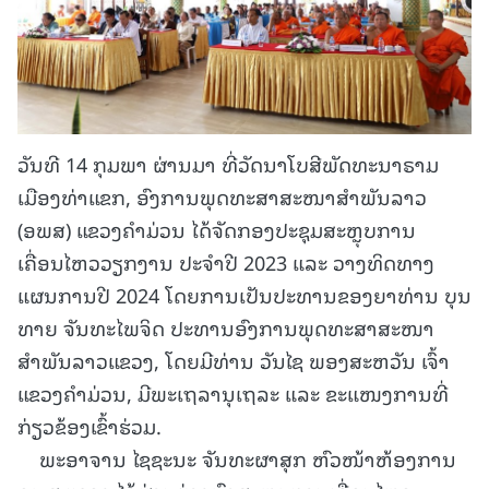
ວັນທີ 14 ກຸມພາ ຜ່ານມາ ທີ່ວັດນາໂບສີພັດທະນາຣາມ
ເມືອງທ່າແຂກ, ອົງການພຸດທະສາສະໜາສໍາພັນລາວ
(ອພສ) ແຂວງຄໍາມ່ວນ ໄດ້ຈັດກອງປະຊຸມສະຫຼຸບການ
ເຄື່ອນໄຫວວຽກງານ ປະຈຳປີ 2023 ແລະ ວາງທິດທາງ
ແຜນການປີ 2024 ໂດຍການເປັນປະທານຂອງຍາທ່ານ ບຸນ
ທາຍ ຈັນທະໄພຈິດ ປະທານອົງການພຸດທະສາສະໜາ
ສຳພັນລາວແຂວງ, ໂດຍມີທ່ານ ວັນໄຊ ພອງສະຫວັນ ເຈົ້າ
ແຂວງຄຳມ່ວນ, ມີພະເຖລານຸເຖລະ ແລະ ຂະແໜງການທີ່
ກ່ຽວຂ້ອງເຂົ້າຮ່ວມ.
ພະອາຈານ ໄຊຊະນະ ຈັນທະຜາສຸກ ຫົວໜ້າຫ້ອງການ