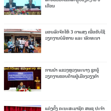
ເດືອນ
ມອບລົດຈັກໃຫ້ 3 ຕາແສງ ເພື່ອຮັບໃຊ້
ວຽກງານບໍລິຫານ ແລະ ພັດທະນາ
ການນຳ ແຂວງຫຼວງພະບາງ ຊຸກຍູ້
ວຽກງານຮອບດ້ານຢູ່ເມືອງວຽງຄໍາ
ແຕ່ງຕັ້ງ ຄະນະສະມາຊິກ ສພຊ ປະຈຳ