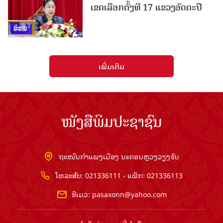
ເຂດເລືອກຕັ້ງທີ 17 ແຂວງອັດຕະປື
ເພີ່ມເຕີມ
ໜັງສືພິມປະຊາຊົນ
ຖະໜົນກຳແພງເມືອງ ນະຄອນຫຼວງວຽງຈັນ
ໂທລະສັບ: 021336111 - ແຟັກ: 021336113
ອີເມວ:
pasaxonn@yahoo.com