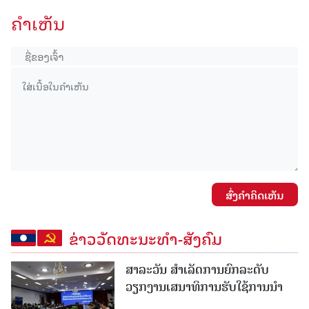
ຄໍາເຫັນ
ສົ່ງຄໍາຄິດເຫັນ
ຂ່າວວັດທະນະທຳ-ສັງຄົມ
ສາລະວັນ ສໍາເລັດການຍົກລະດັບ
ວຽກງານເສນາທິການຮັບໃຊ້ການນໍາ