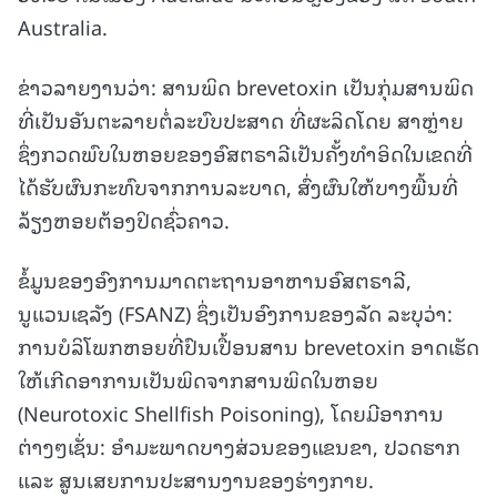
Australia.
ຂ່າວລາຍງານວ່າ: ສານພິດ brevetoxin ເປັນກຸ່ມສານພິດ
ທີ່ເປັນອັນຕະລາຍຕໍ່ລະບົບປະສາດ ທີ່ຜະລິດໂດຍ ສາຫຼ່າຍ
ຊຶ່ງກວດພົບໃນຫອຍຂອງອົສຕຣາລີເປັນຄັ້ງທໍາອິດໃນເຂດທີ່
ໄດ້ຮັບຜົນກະທົບຈາກການລະບາດ, ສົ່ງຜົນໃຫ້ບາງພື້ນທີ່
ລ້ຽງຫອຍຕ້ອງປິດຊົ່ວຄາວ.
ຂໍ້ມູນຂອງອົງການມາດຕະຖານອາຫານອົສຕຣາລີ,
ນູແວນເຊລັງ (FSANZ) ຊຶ່ງເປັນອົງການຂອງລັດ ລະບຸວ່າ:
ການບໍລິໂພກຫອຍທີ່ປົນເປື້ອນສານ brevetoxin ອາດເຮັດ
ໃຫ້ເກີດອາການເປັນພິດຈາກສານພິດໃນຫອຍ
(Neurotoxic Shellfish Poisoning), ໂດຍມີອາການ
ຕ່າງໆເຊັ່ນ: ອໍາມະພາດບາງສ່ວນຂອງແຂນຂາ, ປວດຮາກ
ແລະ ສູນເສຍການປະສານງານຂອງຮ່າງກາຍ.