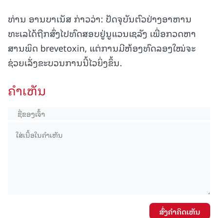
ທ່ານ ອານບາເນັສ ກ່າວວ່າ: ປັດຈຸບັນຕົວຢ່າງອາຫານ
ທະເລໄດ້ຖືກສົ່ງໄປທົດສອບຢູ່ນູແວນເຊລັງ ເພື່ອກວດຫາ
ສານພິດ brevetoxin, ແຕ່ການມີຫ້ອງທົດລອງໃໝ່ຈະ
ຊ່ວຍເລັ່ງຂະບວນການນີ້ໄວຍິ່ງຂຶ້ນ.
ຄໍາເຫັນ
ສົ່ງຄໍາຄິດເຫັນ