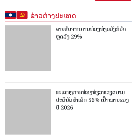
ຂ່າວຕ່າງປະເທດ
ລາຍຮັບຈາກການທ່ອງທ່ຽວອັງກໍວັດ
ຫຼດລົງ 29%
ຂະ​ແໜງ​ການ​ທ່ອງ​ທ່ຽວຫວຽດນາມ ​
ປະ​ຕິ​ບັດ​ສຳ​ເລັດ 56% ເປົ້າ​ໝາຍຂອງ
ປີ 2026