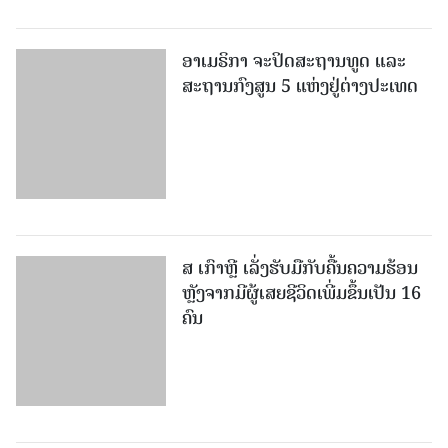
ອາເມຣິກາ ຈະປິດສະຖານທູດ ແ​ລະ
ສະຖານກົງສູນ 5 ແຫ່ງ​ຢູ່​ຕ່າງ​ປະ​ເທດ
ສ ເກົາຫຼີ ເລັ່ງຮັບມືກັບຄື້ນຄວາມຮ້ອນ
ຫຼັງຈາກມີຜູ້ເສຍຊີວິດເພີ່ມຂຶ້ນເປັນ 16
ຄົນ