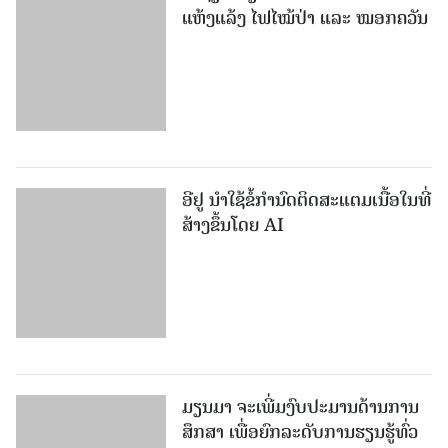
ແຫ້ງແລ້ງ ໄຟໄໝ້ປ່າ ແລະ ໝອກຄວັນ
ອີຢູ ນຳໃຊ້ຂໍ້ກຳນົດຕິດສະແຕມເນື້ອໃນທີ່
ສ້າງຂຶ້ນໂດຍ AI
ມຽນມາ ຈະເພີ່ມງົບປະມານດ້ານການ
ສຶກສາ ເພື່ອຍົກລະດັບການຮຽນຮູ້ທົ່ວ