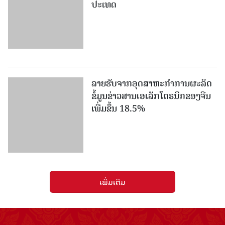
ປະເທດ
ລາຍ​ຮັບ​ຈາກ​ອຸດ​ສາ​ຫະ​ກຳ​ການ​ຜະ​ລິດ​
ຂໍ້ມູນຂ່າວສານ​ເອ​ເລັກ​ໂຕ​ຣ​ນິກ​ຂອງ​ຈີນ​ ​
ເພີ່ມຂຶ້ນ 18.5%
ເພີ່ມເຕີມ