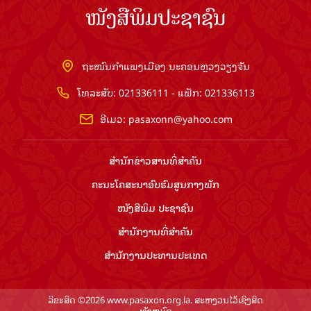
ໜັງສືພິມປະຊາຊົນ
ຖະໜົນກຳແພງເມືອງ ນະຄອນຫຼວງວຽງຈັນ
ໂທລະສັບ: 021336111 - ແຟັກ: 021336113
ອີເມວ:
pasaxonn@yahoo.com
ສຳ​ນັກ​ຂ່າວ​ສານ​ທີ່​ສຳ​ຄັນ​
ຄະນະໂຄສະນາອົບຮົມ​ສູນ​ກາງ​ພັກ
ໜັງສືພິມ ປະ​ຊາ​ຊົນ
ສຳ​ນັກ​ງານ​ທີ່​ສຳ​ຄັນ
ສຳ​ນັກ​ງານ​ປະ​ທານ​ປະ​ເທດ
ລິຂະສິດ ©2026 www.pasaxon.org.la. ສະຫງວນໄວ້ເຊິງສິດ
ທັງຫມົດ