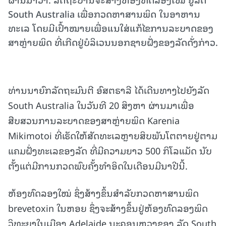
South Australia ເພື່ອກວດຫາສານພິດ ໃນອາຫານ
ທະເລ ໂດຍມີເປົ້າໝາຍເພື່ອແນໃສ່ແກ້ໄຂການລະບາດຂອງ
ສາຫຼ່າຍພິດ ທີ່ເກີດຢູ່ບໍລິເວນນອກຊາຍຝັ່ງຂອງລັດດັ່ງກ່າວ.
ທ່ານນາຍົກລັດຖະມົນຕີ ອົສຕຣາລີ ໄດ້ເດີນທາງໄປຍັງລັດ
South Australia ໃນວັນທີ 20 ສິງຫາ ຜ່ານມາເພື່ອ
ສືບສວນການລະບາດຂອງສາຫຼ່າຍພິດ Karenia
Mikimotoi ທີ່ເຮັດໃຫ້ສັດທະເລຫຼາຍສິບພັນໂຕຕາຍຢູ່ຕາມ
ແຄມຝັ່ງທະເລຂອງລັດ ທີ່ມີຄວາມຍາວ 500 ກິໂລແມັດ ນັບ
ຕັ້ງແຕ່ມີການກວດພົບຄັ້ງທຳອິດໃນເດືອນມີນາປີນີ້.
ຫ້ອງທົດລອງໃໝ່ ຊຶ່ງສ້າງຂຶ້ນສຳລັບກວດຫາສານພິດ
brevetoxin ໃນຫອຍ ຊຶ່ງຈະສ້າງຂຶ້ນຢູ່ຫ້ອງທົດລອງພິດ
ວິທະຍາໃນເມືອງ Adelaide ນະຄອນຫຼວງຂອງ ລັດ South