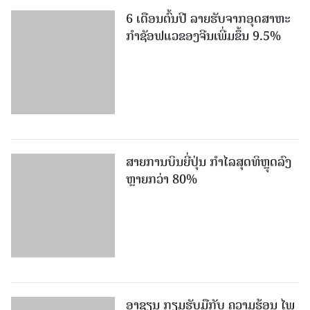
6 ເດືອນຕົ້ນປີ ລາຍຮັບຈາກອຸດສາຫະ
ກຳຊັອຟແວຂອງຈີນເພີ່ມຂຶ້ນ 9.5%
ສາຍການບິນຍີ່ປຸ່ນ ກຳໄລສຸດທິຫຼຸດລົງ
ຫຼາຍກວ່າ 80%
ອາຊຽນ ກຽມຮັບມືກັບ ຄວາມຮ້ອນ ໄພ