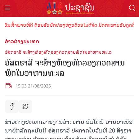
ນເຈົ້າພາບທີ່ດີ ຕ້ອນຮັບນັກທ່ອງທ່ຽວດ້ວຍໄມຕີຈິດ ມິດຕະພາບອັນດູດດື່ມ !
ຂ່າວຕ່າງປະເທດ
ອົສຕຣາລີ ຈະສ້າງຫ້ອງທົດລອງກວດສານພິດໃນອາຫານທະເລ
ອົສຕຣາລີ ຈະສ້າງຫ້ອງທົດລອງກວດສານ
ພິດໃນອາຫານທະເລ
15:03 21/08/2025
ຂ່າວຕ່າງປະເທດລາຍງານວ່າ: ທ່ານ ອັນໂຕນີ ອານບາເນັສ
ນາຍົກລັດຖະມົນຕີ ອົສຕຣາລີ ປະກາດໃນວັນທີ 20 ສິງຫາ
ຜ່ານມາວ່າ: ລັດຖະບານຈະສ້າງຫ້ອງທົດລອງໃໝ່ ຢູ່ລັດ