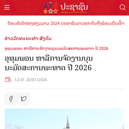
ຕ້ອນຮັບປີທ່ອງທ່ຽວລາວ 2024 ປະຊາຊົນລາວທຸກຄົນຈົ່ງພ້ອມເປັນເຈົ້າພາບທີ່
ຂ່າວວັດທະນະທຳ-ສັງຄົມ
ອຸທຸມພອນ ຫາລືການຈັດງານບຸນນະມັດສະການພະທາດ ປີ 2026
ອຸທຸມພອນ ຫາລືການຈັດງານບຸນ
ນະມັດສະການພະທາດ ປີ 2026
12:41 20/01/2026