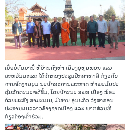
ເມື່ອບໍ່ດົນມານີ້ ທີ່ບ້ານດົງທ່າ ເມືອງອຸທຸມພອນ ແຂວ
ສະຫວັນນະເຂດ ໄດ້ຈັດກອງປະຊຸມປຶກສາຫາລື ກ່ຽວກັບ
ການຈັດງານບຸນ ນະມັດສະການພະທາດ ທ່າພະນົມປະ
ຖົມລັດຕະນະເຈດີຂຶ້ນ, ໂດຍມີຄະນະ ອພສ ເມືອງ ພ້ອມ
ດ້ວຍພະສົງ ສາມະເນນ, ມີທ່ານ ອຸ່ນແກ້ວ ວົງສາຄອນ
ປະທານແນວລາວສ້າງຊາດເມືອງ ແລະ ພາກສ່ວນທີ່
ກ່ຽວຂ້ອງເຂົ້າຮ່ວມ.