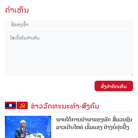
ຄໍາເຫັນ
ສົ່ງຄໍາຄິດເຫັນ
ຂ່າວວັດທະນະທຳ-ສັງຄົມ
ພາຍໃຕ້ການນໍາພາຂອງພັກ ສື່ມວນຊົນ
ລາວເຕີບໃຫຍ່ ເຂັ້ມແຂງ ຢ່າງບໍ່ຢຸດຢັ້ງ