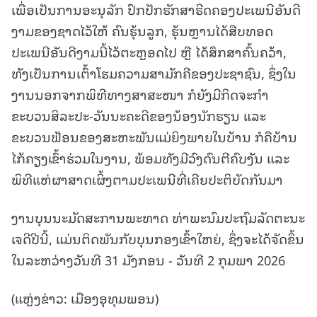
ເພື່ອເປັນການອະນຸລັກ ປົກປັກຮັກສາຮີດຄອງປະເພນີອັນດີ
ງາມຂອງຊາດໄວ້ໃຫ້ ຄົນຮຸ້ນລູກ, ຮຸ້ນຫຼານໄດ້ສືບທອດ
ປະເພນີອັນດີງາມນີ້ໄວ້ຕະຫຼອດໄປ ຫຼື ໄດ້ສຶກສາຄົ້ນຄວ້າ,
ທັງເປັນການເຕົ້າໂຮມຄວາມສາມັກຄີຂອງປະຊາຊົນ, ຊຶ່ງໃນ
ງານນອກຈາກພິທີທາງສາສະໜາ ກໍຍັງມີກິດຈະກໍາ
ຂະບວນສິລະປະ-ວັນນະຄະດີຂອງນ້ອງນັກຮຽນ ແລະ
ຂະບວນຟ້ອນຂອງສະຫະພັນແມ່ຍິງພາຍໃນບ້ານ ກໍຄືບ້ານ
ໄກ້ຄຽງເຂົ້າຮ່ວມໃນງານ, ພ້ອມທັງມີວົງດົນຕີຄົບງັນ ແລະ
ພິທີແຫ່ຜາສາດເຜິ້ງຕາມປະເພນີທີ່ເຄີຍປະຕິບັດກັນມາ
ງານບຸນນະມັດສະການພະທາດ ທ່າພະນົມປະຖົມລັດຕະນະ
ເຈດີປີນີ້, ແມ່ນຕິດພັນກັບບຸນກອງເຂົ້າໃຫຍ່, ຊຶ່ງຈະໄດ້ຈັດຂຶ້ນ
ໃນລະຫວ່າງວັນທີ 31 ມັງກອນ - ວັນທີ 2 ກຸມພາ 2026
(ແຫຼ່ງຂ່າວ: ເມືອງອຸທຸມພອນ)