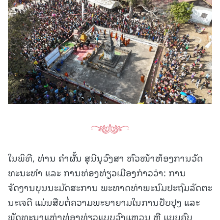
ໃນພິທີ, ທ່ານ ຄໍາຜັ້ນ ສຸນີນຸວົງສາ ຫົວໜ້າຫ້ອງການວັດ
ທະນະທໍາ ແລະ ການທ່ອງທ່ຽວເມືອງກ່າວວ່າ: ການ
ຈັດງານບຸນນະມັດສະການ ພະທາດທ່າພະນົມປະຖົມລັດຕະ
ນະເຈດີ ແມ່ນສືບຕໍ່ຄວາມພະຍາຍາມໃນການປັບປຸງ ແລະ
ພັດທະນາແຫຼ່ງທ່ອງທ່ຽວແບບວົງແຫວນ ຫຼື ແບບຄົບ