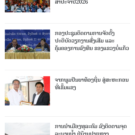
ສາປະຈໍາປີ2026
ກອງປະຊຸມຕິດຕາມການຈັດຕັ້ງ
ປະຕິບັດວຽກງານສົ່ງເສີມ ແລະ
ຄຸ້ມຄອງການລົງທຶນ ຂອງແຂວງບໍ່ແກ້ວ
ຈາກພູມປັນຍາທ້ອງຖິ່ນ ສູ່ສະຫະກອນ
ທີ່ເຂັ້ມແຂງ
ການນໍາເມືອງທຸລະຄົມ ລົງຕິດຕາມຈຸດ
ລະບາຍນໍ້າ ຢູ່ບ້ານປາກຫາງ