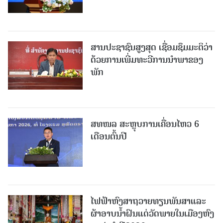
ສານປະຊາຊົນສູງສຸດ ເຊື່ອມຊຶມມະຕິວ່າ
ດ້ວຍການເພີ່ມທະວີການນຳພາຂອງ
ພັກ
ສທໜລ ສະຫຼຸບການເຄື່ອນໄຫວ 6
ເດືອນຕົ້ນປີ
ໄຟຟ້າຫົງສາຖວາຍທຽນພັນສາແລະ
ຜ້າອາບນໍ້າຝົນແດ່ວັດພາຍໃນເມືອງຫົງ