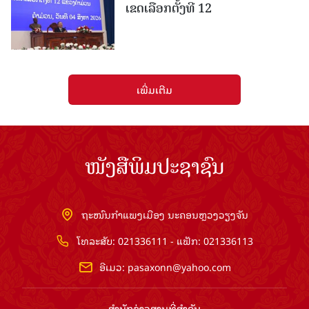
ເຂດເລືອກຕັ້ງທີ 12
ເພີ່ມເຕີມ
ໜັງສືພິມປະຊາຊົນ
ຖະໜົນກຳແພງເມືອງ ນະຄອນຫຼວງວຽງຈັນ
ໂທລະສັບ: 021336111 - ແຟັກ: 021336113
ອີເມວ:
pasaxonn@yahoo.com
ສຳ​ນັກ​ຂ່າວ​ສານ​ທີ່​ສຳ​ຄັນ​