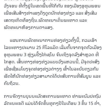
ວົງຈອນ ທີ່ຕັ້ງຢູ່ໃນເຂດພື້ນທີ່ໄກ້ກັນ ຂອງເມືອງອຸທຸມພອນ
ເພື່ອເສີມສ້າງທ່າແຮງດຶງດູດນັກທ່ອງທ່ຽວ ແລະ ສົ່ງເສີມ
ເສດຖະກິດທ້ອງຖິ່ນ.ພັດທະນາເດິ່ນພະທາດ ແລະ
ພັດທະນາຫ້ອງການຕາແສງ.
ແຜນການພັດທະນາການທ່ອງທ່ຽວຄັ້ງນີ້, ກວມເອົາ
ໄລຍະທາງປະມານ 25 ກິໂລແມັດ ເລີ່ມຕົ້ນຈາກຈຸດຕົວເມືອງ
ອຸທຸມພອນ 3 ຫຼ່ຽມປີ້ງໄກ່ເຊໂນ ຈົນເຖິງຈຸດລົງສໍາຫຼວດ ທີ່
ໄກສຸດ. ເສັ້ນທາງທ່ອງທ່ຽວແບບວົງແຫວນນີ້, ມີຈຸດປະສົງ
ເພື່ອເຊື່ອມໂຍງຈຸດທ່ອງທ່ຽວຕ່າງໆ ເຂົ້າໃນລະບົບດຽວກັນ
ເຮັດໃຫ້ນັກທ່ອງທ່ຽວສາມາດໄດ້ປະສົບການທີ່ສົມບູນ ແລະ
ຄົບຖ້ວນ.
ການຈັດງານບຸນນະມັດສະການພະທາດ ທ່າພະນົມປະຖົມ
ລັຕະນະເຈດີ ແມ່ນໄດ້ຈັດຂຶ້ນທຸກໆປີໃນເດືອນ 3 ຂຶ້ນ 15 ຄໍ່າ,