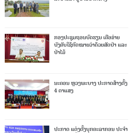
ກອງປະຊຸມຖອນບົດຮຽນ ເຄືອຂ່າຍ
ບັງຄັບໃຊ້ກົດໝາຍວ່າດ້ວຍສັດປ່າ ແລະ
ປ່າໄມ້
ນະຄອນ ຫຼວງພະບາງ ປະ​ກາດ​ສ້າງ​ຕັ້ງ
4 ຕາແສງ
ປະກາດ ແຕ່ງຕັ້ງບຸກຄະລາກອນ ປະຈໍາ