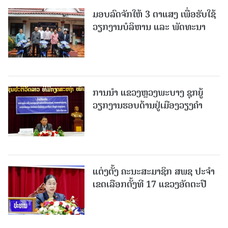
ມອບລົດຈັກໃຫ້ 3 ຕາແສງ ເພື່ອຮັບໃຊ້
ວຽກງານບໍລິຫານ ແລະ ພັດທະນາ
ການນຳ ແຂວງຫຼວງພະບາງ ຊຸກຍູ້
ວຽກງານຮອບດ້ານຢູ່ເມືອງວຽງຄໍາ
ແຕ່ງຕັ້ງ ຄະນະສະມາຊິກ ສພຊ ປະຈຳ
ເຂດເລືອກຕັ້ງທີ 17 ແຂວງອັດຕະປື