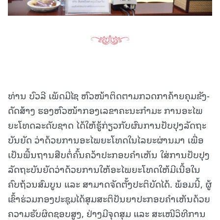
ທ່ານ ບົວລີ ເພັດມີໄຊ ຫົວໜ້າຕິດຕາມກວດກາຄ້າຍຄຸມຂັງ-
ດັດສ້າງ ຮອງຫົວໜ້າກອງເລຂາຄະນະກຳມະ ການອະໄພ
ຍະໂທດລະດັບຊາດ ໄດ້ໃຫ້ຮູ້ກ່ຽວກັບຜົນການປັບປຸງລັດຖະ
ບັນຍັດ ວ່າດ້ວຍການອະໄພຍະໂທດໃນໄລຍະຜ່ານມາ ເພື່ອ
ເປັນພື້ນຖານສືບຕໍ່ຄົ້ນຄວ້າປະກອບຄໍາເຫັນ ໃສ່ການປັບປຸງ
ລັດຖະບັນຍັດວ່າດ້ວຍການໃຫ້ອະໄພຍະໂທດໃຫ້ມີເນື້ອໃນ
ຄົບຖ້ວນສົມບູນ ແລະ ສາມາດຈັດຕັ້ງປະຕິບັດໄດ້. ພ້ອມນີ້, ຜູ້
ເຂົ້າຮ່ວມກອງປະຊຸມໄດ້ສຸມສະຕິປັນຍາປະກອບຄໍາເຫັນດ້ວຍ
ຄວາມຮັບຜິດຊອບສູງ, ຢ່າງມີຈຸດສຸມ ແລະ ສະເໜີວິທີການ