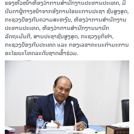
ຮອງຫົວໜ້າຫ້ອງວ່າການສໍານັກງານປະທານປະເທດ, ມີ
ບັນດາຜູ້ຕາງໜ້າຈາກອົງການໄອຍະການປະຊາ ຊົນສູງສຸດ,
ກະຊວງປ້ອງກັນຄວາມສະຫງົບ, ຫ້ອງວ່າການສຳນັກງານ
ປະທານປະເທດ, ຫ້ອງວ່າການສຳນັກງານນາຍົກ
ລັດຖະມົນຕີ, ສານປະຊາຊົນສູງສຸດ, ກະຊວງຍຸຕິທຳ,
ກະຊວງປ້ອງກັນປະເທດ ແລະ ກອງເລຂາຄະນະກໍາມະການ
ອະໄພຍະໂທດລະດັບຊາດເຂົ້າຮ່ວມ.