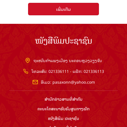
ເພີ່ມເຕີມ
ໜັງສືພິມປະຊາຊົນ
ຖະໜົນກຳແພງເມືອງ ນະຄອນຫຼວງວຽງຈັນ
ໂທລະສັບ: 021336111 - ແຟັກ: 021336113
ອີເມວ:
pasaxonn@yahoo.com
ສຳ​ນັກ​ຂ່າວ​ສານ​ທີ່​ສຳ​ຄັນ​
ຄະນະໂຄສະນາອົບຮົມ​ສູນ​ກາງ​ພັກ
ໜັງສືພິມ ປະ​ຊາ​ຊົນ