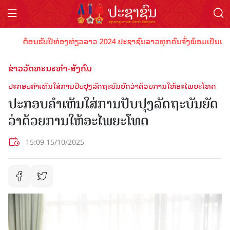
ຕ້ອນຮັບປີທ່ອງທ່ຽວລາວ 2024 ປະຊາຊົນລາວທຸກຄົນຈົ່ງພ້ອມເປັນເຈົ້າພາບທ
ຂ່າວວັດທະນະທຳ-ສັງຄົມ
ປະກອບຄໍາເຫັນໃສ່ການປັບປຸງລັດຖະບັນຍັດວ່າດ້ວຍການໃຫ້ອະໄພຍະໂທດ
ປະກອບຄໍາເຫັນໃສ່ການປັບປຸງລັດຖະບັນຍັດ
ວ່າດ້ວຍການໃຫ້ອະໄພຍະໂທດ
15:09 15/10/2025