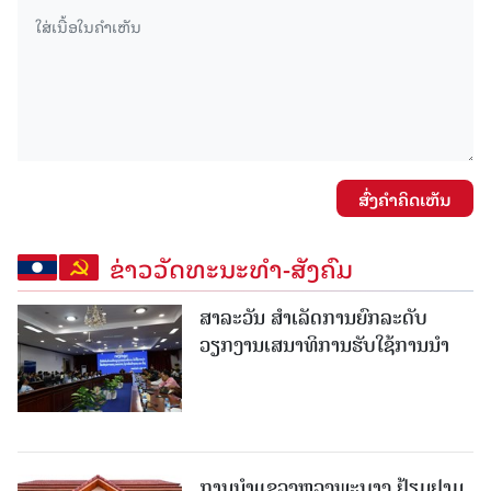
ສົ່ງຄໍາຄິດເຫັນ
ຂ່າວວັດທະນະທຳ-ສັງຄົມ
ສາລະວັນ ສໍາເລັດການຍົກລະດັບ
ວຽກງານເສນາທິການຮັບໃຊ້ການນໍາ
ການນຳແຂວງຫຼວງພະບາງ ຢ້ຽມ​ຢາມ