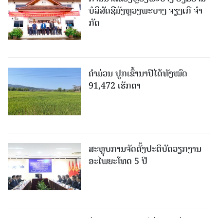
ບໍ​ລິ​ສັດຊີມັງຫຼວງພະບາງ ຈຽງເກີ ຈໍາ
ກັດ
ຄໍາມ່ວນ ປູກເຂົ້ານາປີໄດ້ທັງໝົດ
91,472 ເຮັກຕາ
ສະຫຼຸບການຈັດຕັ້ງປະຕິບັດວຽກງານ
ອະໄພຍະໂທດ 5 ປີ