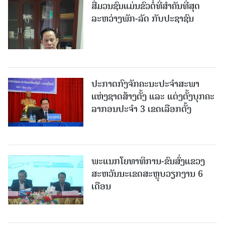
ສື່ມວນຊົນແມ່ນຂົວຕໍ່ທີ່ສໍາຄັນທີ່ສຸດ
ລະຫວ່າງພັກ-ລັດ ກັບປະຊາຊົນ
ປະກາດກົງຈັກຄະນະປະຈໍາສະພາ
ແຫ່ງຊາດສ້າງຕັ້ງ ແລະ ແຕ່ງຕັ້ງບຸກຄະ
ລາກອນປະຈໍາ 3 ເຂດເລືອກຕັ້ງ
ພະແນກໂຍທາທິການ-ຂົນສົ່ງແຂວງ
ສະຫວັນນະເຂດສະຫຼຸບວຽກງານ 6
ເດືອນ