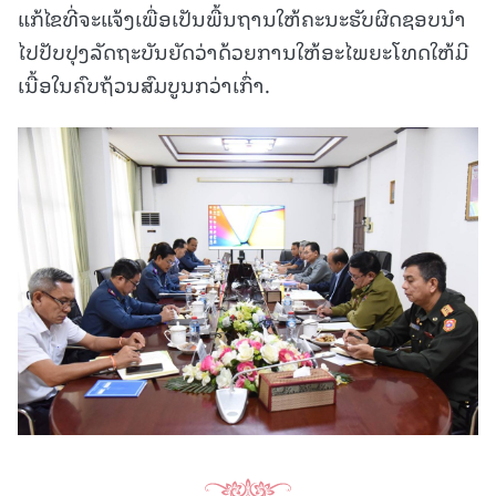
ແກ້ໄຂທີ່ຈະແຈ້ງເພື່ອເປັນພື້ນຖານໃຫ້ຄະນະຮັບຜິດຊອບນໍາ
ໄປປັບປຸງລັດຖະບັນຍັດວ່າດ້ວຍການໃຫ້ອະໄພຍະໂທດໃຫ້ມີ
ເນື້ອໃນຄົບຖ້ວນສົມບູນກວ່າເກົ່າ.