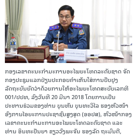
ກອງເລຂາຄະນະກຳມະການອະໄພຍະໂທດລະດັບຊາດ ຈັດ
ກອງປະຊຸມແລກປ່ຽນປະກອບຄໍາເຫັນໃສ່ການປັບປຸງ
ລັດຖະບັນຍັດວ່າດ້ວຍການໃຫ້ອະໄພຍະໂທດສະບັບເລກທີ
001/ປປທ, ລົງວັນທີ 20 ມີນາ 2018 ໂດຍການເປັນ
ປະທານຮ່ວມຂອງທ່ານ ບຸນທັນ ບຸນທະວິໄລ ຮອງຫົວໜ້າ
ອົງການໄອຍະການປະຊາຊົນສູງສຸດ (ອອປສ), ຫົວໜ້າກອງ
ເລຂາຄະນະກຳມະການອະໄພຍະໂທດລະດັບຊາດ ແລະ
ທ່ານ ອິນທະປັນຍາ ຂຽວວົງພະຈັນ ຮອງລັດ ຖະມົນຕີ,