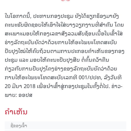
ໃນໂອກາດນີ້, ປະທານກອງປະຊຸມ ຍັງໄດ້ຮຽກຮ້ອງມາຍັງ
ຄະນະຮັບຜິດຊອບໃຫ້ເອົາໃຈໃສ່ບາງວຽກງານທີ່ສໍາຄັນ ໂດຍ
ສະເພາະມອບໃຫ້ກອງເລຂາສັງລວມສັບຊ້ອນເນື້ອໃນເຂົ້າໃສ່
ຮ່າງລັດຖະບັນຍັດວ່າດ້ວຍການໃຫ້ອະໄພຍະໂທດສະບັບ
ປັບປຸງໃໝ່ໃຫ້ຄົບຖ້ວນຕາມການປະກອບຄໍາເຫັນຂອງກອງ
ປະຊຸມ ແລະ ມອບໃຫ້ຄະນະປັບປຸງສືບ ຕໍ່ຄົ້ນຄວ້າຄືນ
ກ່ຽວກັບການປັບປຸງໂຄງຮ່າງຂອງລັດຖະບັນຍັດວ່າດ້ວຍ
ການໃຫ້ອະໄພຍະໂທດສະບັບເລກທີ 001/ປປທ, ລົງວັນທີ
20 ມີນາ 2018 ເພື່ອນໍາເຂົ້າສູ່ກອງປະຊຸມໃນຄັ້ງຕໍ່ໄປ. ຂ່າວ-
ພາບ: ອອປສ
ຄໍາເຫັນ