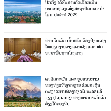
ປັກກິ່ງ ໄດ້ຮັບການຄັດເລືອກເປັນ
ນະຄອນຫຼວງແຫ່ງສະຖາປັດຕະຍະກຳ
ໂລກ ປະຈຳປີ 2029
ທ່ານ ໂຕ​ເລິມ ເນັ້ນໜັກ ຕ້ອງ​ປ່ຽນ​ແປງ​
ໃໝ່​ວຽກ​ງານ​ວາງ​ແຜນ​ຜັງ ແລະ ​ພັດ​
ທະ​ນາ​ພື້ນ​ຖານ​ໂຄງ​ລ່າງ
ຜະລິດຕະພັນ ແລະ ຮູບແບບການ
ທ່ອງທ່ຽວທີ່ຫຼາກຫຼາຍ ຊ່ວຍກະຕຸ້ນ
ຕະຫຼາດການທ່ອງທ່ຽວໃນນະຄອນລີ່
ຈຽງ (Lijiang) ທາງພາກຕາເວັນຕົກ
ສ່ຽງໃຕ້ຂອງຈີນ