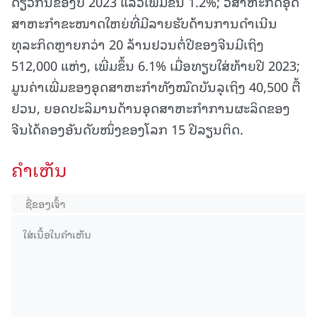
ດຽວກັນຂອງປີ 2023 ແລ້ວເພີ່ມຂຶ້ນ 1.2%; ວິສາຫະກິດອຸດ
ສາຫະກໍາຂະໜາດໃຫຍ່ທີ່ມີລາຍຮັບດ້ານການດຳເນີນ
ທຸລະກິດຫຼາຍກວ່າ 20 ລ້ານຢວນຕໍ່ປີຂອງຈີນມີເຖິງ
512,000 ແຫ່ງ, ເພີ່ມຂຶ້ນ 6.1% ເມື່ອທຽບໃສ່ທ້າຍປີ 2023;
ມູນຄ່າເພີ່ມຂອງອຸດສາຫະກໍາທັງໝົດບັນລຸເຖິງ 40,500 ຕື້
ຢວນ, ຍອດປະລິມານດ້ານອຸດສາຫະກໍາການຜະລິດຂອງ
ຈີນໄດ້ຄອງອັນດັບໜຶ່ງຂອງໂລກ 15 ປີລຽນຕິດ.
ຄໍາເຫັນ