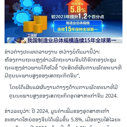
ຂ່າວຕ່າງປະເທດລາຍງານ ຫວ່າງບໍ່ດົນມານີ້ວ່າ:
ຫ້ອງການຖະແຫຼງຂ່າວລັດຖະບານຈີນໄດ້ຈັດກອງປະຊຸມ
ຖະແຫຼງຂ່າວພາຍໃຕ້ຫົວຂໍ້ “ປະສິດທິຜົນການພັດທະນາທີ່
ມີຄຸນນະພາບສູງຂອງເສດຖະກິດຈີນ”,
ໂດຍໄດ້ເຜີຍແຜ່ຜົນງານຕ່າງໆດ້ານການພັດທະນາທີ່ມີ
ຄຸນນະພາບສູງຂອງເສດຖະກິດອຸດສາຫະກໍາຈີນ 2024.
ຂ່າວລະບຸວ່າ: ປີ 2024, ມູນຄ່າເພີ່ມຂອງອຸດສາຫະກໍາ
ຂະໜາດໃຫຍ່ຂອງຈີນໄດ້ເພີ່ມຂຶ້ນ 5.8%, ເມື່ອທຽບໃສ່ໄລຍະ