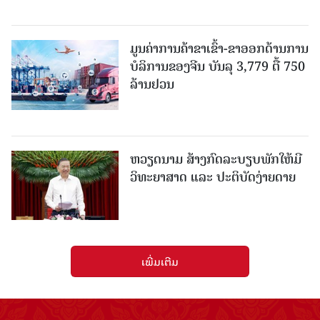
ມູນຄ່າການຄ້າຂາເຂົ້າ-ຂາອອກດ້ານການ
ບໍລິການຂອງຈີນ ບັນລຸ 3,779 ຕື້ 750
ລ້ານຢວນ
ຫວຽດນາມ ສ້າງກົດລະບຽບພັກໃຫ້ມີ
ວິທະຍາສາດ ແລະ ປະຕິບັດງ່າຍດາຍ
ເພີ່ມເຕີມ