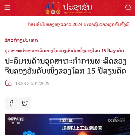
ຕ້ອນຮັບປີທ່ອງທ່ຽວລາວ 2024 ປະຊາຊົນລາວທຸກຄົນຈົ່ງພ້ອມເປັນເ
ຂ່າວຕ່າງປະເທດ
ອຸດສາຫະກໍາການຜະລິດຂອງຈີນຄອງອັນດັບໜຶ່ງຂອງໂລກ 15 ປີລຽນຕິດ
ປະລິມານດ້ານອຸດສາຫະກໍາການຜະລິດຂອງ
ຈີນຄອງອັນດັບໜຶ່ງຂອງໂລກ 15 ປີລຽນຕິດ
13:53 24/01/2025