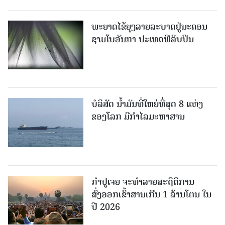
ພະຍາດໄຂ້ຍຸງລາຍລະບາດຢູ່ນະຄອນ
ຊາມໂບ​ອັນກາ ປະເທດຟີລິບປິນ
ບໍລິສັດ ນ້ຳມັນທີ່ໃຫຍ່ທີ່ສຸດ 8 ແຫ່ງ
ຂອງໂລກ ມີກຳໄລມະຫາສານ
ກຳປູເຈຍ ຈະທຳລາຍສະຖິຕິການ
ສົ່ງອອກເຂົ້າສານເກີນ 1 ລ້ານໂຕນ ໃນ
ປີ 2026