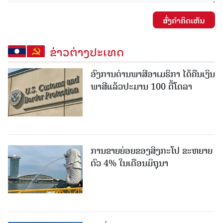
ສົ່ງຄໍາຄິດເຫັນ
ຂ່າວຕ່າງປະເທດ
ອົງການດ່ານພາສີອາເມຣິກາ ໄດ້ຄືນເງິນ
ພາສີແລ້ວປະມານ 100 ຕື້ໂດລາ
ການຂາຍຍ່ອຍຂອງສິງກະໂປ ຂະຫຍາຍ
ຕົວ 4% ໃນເດືອນມິຖຸນາ