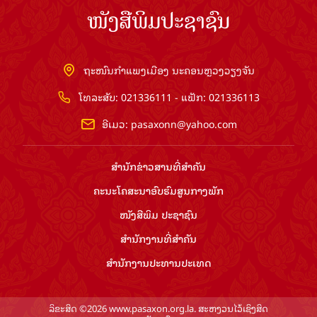
ໜັງສືພິມປະຊາຊົນ
ຖະໜົນກຳແພງເມືອງ ນະຄອນຫຼວງວຽງຈັນ
ໂທລະສັບ: 021336111 - ແຟັກ: 021336113
ອີເມວ:
pasaxonn@yahoo.com
ສຳ​ນັກ​ຂ່າວ​ສານ​ທີ່​ສຳ​ຄັນ​
ຄະນະໂຄສະນາອົບຮົມ​ສູນ​ກາງ​ພັກ
ໜັງສືພິມ ປະ​ຊາ​ຊົນ
ສຳ​ນັກ​ງານ​ທີ່​ສຳ​ຄັນ
ສຳ​ນັກ​ງານ​ປະ​ທານ​ປະ​ເທດ
ລິຂະສິດ ©2026 www.pasaxon.org.la. ສະຫງວນໄວ້ເຊິງສິດ