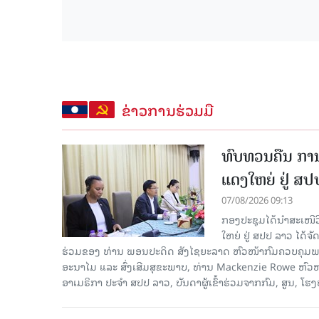
ຂ່າວການຮ່ວມມື
ທົບທວນຄືນ ກາ
ແດງໃຫຍ່ ຢູ່ ສ
07/08/2026 09:13
ກອງປະຊຸມໄດ້ນຳສະເໜ
ໃຫຍ່ ຢູ່ ສປປ ລາວ ໄດ້
ຮ່ວມຂອງ ທ່ານ ພອນປະດິດ ສັງໄຊຍະລາດ ຫົວໜ້າກົມຄວບຄຸມພະ
ອະນາໄມ ແລະ ສົ່ງເສີມສຸຂະພາບ, ທ່ານ Mackenzie Rowe ຫົ
ອາເມຣິກາ ປະຈຳ ສປປ ລາວ, ບັນດາຜູ້ເຂົ້າຮ່ວມຈາກກົມ, ສູນ, 