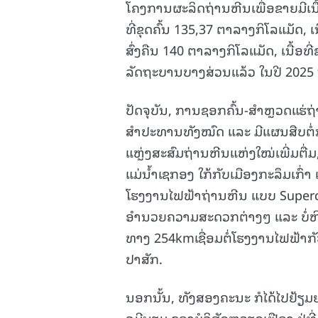
ໂຄງການຜະລິດຖ່ານຫີນເພື່ອຂາຍມີເນື້
ທີ່ຂຸດຄົ້ນ 135,37 ຕາລາງກິໂລແມັດ, 
ສົ່ງຄືນ 140 ຕາລາງກິໂລແມັດ, ເນື້ອທ
ລັດຖະບານບາງສ່ວນແລ້ວ ໃນປີ 2025 ຈ
ປັດຈຸບັນ, ການຊອກຄົ້ນ-ສຳຫຼວດແຮ່ຖ່າ
ສຳປະທານທັງໝົດ ແລະ ມີແຜນສືບຕໍ່
ແຫຼ່ງສະສົມຖ່ານຫີນແຫ່ງໃໝ່ເພີ່ມຕື
ແມ່ນໍ້າເຊກອງ ໃກ້ກັບເມືອງກະລຶມເກ
ໂຮງງານໄຟຟ້າຖ່ານຫີນ ແບບ Supercrit
ອໍານວຍຄວາມສະດວກຕ່າງໆ ແລະ ບໍ່ຫ
ທາງ 254kmເຊື່ອມຕໍ່ໂຮງງານໄຟຟ້າ
ປາສັກ.
ນອກນັ້ນ, ທັງສອງຄະນະ ກໍໄດ້ໄປຢ້ຽມ
ລູມີນຽມ ຂອງບໍລິສັດຫວຽດເຟືອງ ຢູ່ທີ່