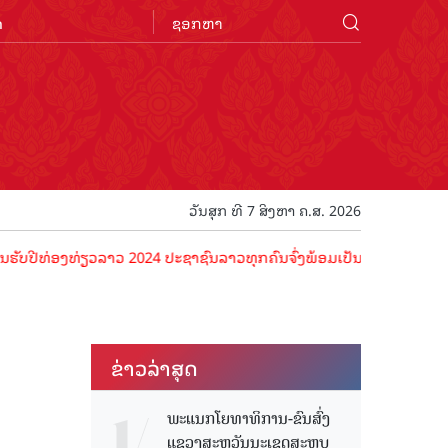
n
ວັນສຸກ ທີ 7 ສິງຫາ ຄ.ສ. 2026
່ອງທ່ຽວລາວ 2024 ປະຊາຊົນລາວທຸກຄົນຈົ່ງພ້ອມເປັນເຈົ້າພາບທີ່ດີ ຕ້ອນຮັບນ
ຂ່າວ​ລ່າ​ສຸດ
ພະແນກໂຍທາທິການ-ຂົນສົ່ງ
ແຂວງສະຫວັນນະເຂດສະຫຼຸບ