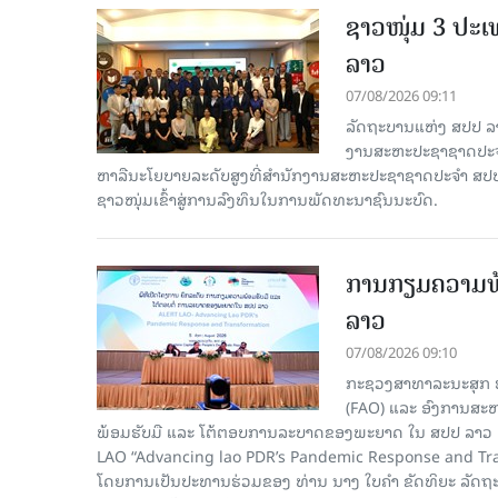
ຊາວໜຸ່ມ 3 ປະ
ລາວ
07/08/2026 09:11
ລັດຖະບານແຫ່ງ ສປປ ລ
ງານສະຫະປະຊາຊາດປະຈຳ
ຫາລືນະໂຍບາຍລະດັບສູງທີ່ສຳນັກງານສະຫະປະຊາຊາດປະຈຳ ສປປ ລ
ຊາວໜຸ່ມເຂົ້າສູ່ການລົງທຶນໃນການພັດທະນາຊົນນະບົດ.
ການກຽມຄວາມພ້
ລາວ
07/08/2026 09:10
ກະຊວງສາທາລະນະສຸກ ຮ
(FAO) ແລະ ອົງການສະຫ
ພ້ອມຮັບມື ແລະ ໂຕ້ຕອບການລະບາດຂອງພະຍາດ ໃນ ສປປ ລາວ 
LAO “Advancing lao PDR’s Pandemic Response and Tra
ໂດຍການເປັນປະທານຮ່ວມຂອງ ທ່ານ ນາງ ໃບຄໍາ ຂັດທິຍະ ລັດຖ