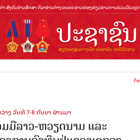
ຳ-ສັງຄົມ
ຂ່າວສືກສາ-ກິລາ
ຂ່າວຕ່າງປະເທດ
ຂ່າວທ່ອງທ່ຽວ
ຂ່າວການຮ່ວມມື
Logi
ຕ້ອນຮັບປີທ
ວ່າງ ວັນທີ 7-8 ກັນຍາ ຜ່ານມາ
ວ​ມມືລາວ-ຫວຽດ​ນາມ ແລະ