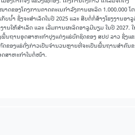
ຂະໜາດຂອງໂຄງການຄາດຄະເນກຳລັງການຜະລິດ 1.000.000 ໂຕນ
ກັບນໍ້າ ຊຶ່ງຈະສຳເລັດໃນປີ 2025 ແລະ ສືບຕໍ່ກໍ່ສ້າງໂຮງງານອາລູ
ານໃຫ້ສໍາເລັດ ແລະ ເລີ່ມການຜະລິດອາລູມີນຽມ ໃນປີ 2027. ໃ
າງພື້ນຖານອຸດສາຫະກຳປຸງແຕ່ງແຮ່ບົກຊິດຂອງ ສປປ ລາວ ຊຶ່ງແ
ັດຂອງແຮ່ດັ່ງກ່າວເປັນຈຳນວນຫຼາຍທີ່ຈະເປັນພື້ນຖານສຳຄັນ
ອຸດສາຫະກຳໃນຕໍ່ໜ້າ.