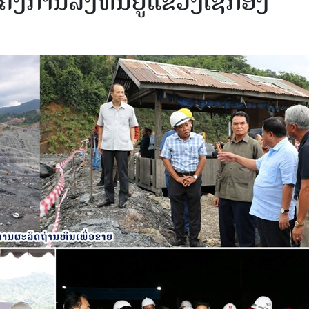
ການ​ລົງ​ທຶນຢູ່​ແຂວງ​ເຊກອງ