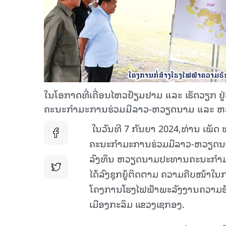
ໃນໂອກາດທີ່ເຄື່ອນໄຫວຢ້ຽມຢາມ ແລະ ເຮັດວຽກ ຢູ
ຄະ​ນະ​ກຳ​ມະ​ການຮ່ວ​ມມືລາວ-ຫວຽດ​ນາມ ແລະ 
ໃນວັນທີ 7 ກັນຍາ 2024,ທ່ານ ເພັ
ຄະນະກຳມະການຮ່ວມມືລາວ-ຫວຽດນາ
ລົງທຶນ ຫວຽດນາມປະທານຄະນະກຳມະ
ໄດ້ລົງຊຸກຍູ້ຕິດຕາມ ຄວາມຄືບໜ້າໃນ
ໂຄງການໂຮງໄຟຟ້າພະລັງງານຄວາມຮ້ອນ
ເມືອງກະລຶມ ແຂວງເຊກອງ.