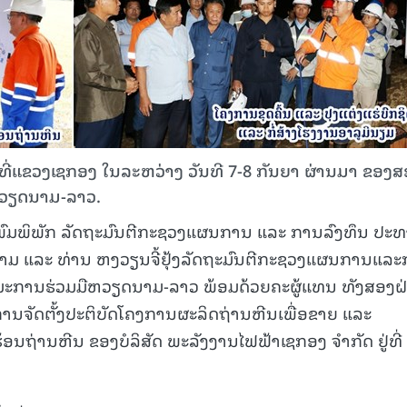
່ທີ່ແຂວງເຊກອງ ໃນລະຫວ່າງ ວັນທີ 7-8 ກັນຍາ ຜ່ານມາ ຂອງ
ຫວຽດນາມ-ລາວ.
ດ ພົມພິພັກ ລັດຖະມົນຕີກະຊວງແຜນການ ແລະ ການລົງທຶນ ປະ
ມ ແລະ ທ່ານ ຫງວຽນຈີ້ຢຸ້ງລັດຖະມົນຕີກະຊວງແຜນການແລ
ການຮ່ວມມືຫວຽດນາມ-ລາວ ພ້ອມດ້ວຍຄະຜູ້ແທນ ທັງສອງຝ
ການຈັດຕັ້ງປະຕິບັດໂຄງການຜະລິດຖ່ານຫີນເພື່ອຂາຍ ແລະ
ຖ່ານຫີນ ຂອງບໍລິສັດ ພະລັງງານໄຟຟ້າເຊກອງ ຈຳກັດ ຢູ່ທີ່