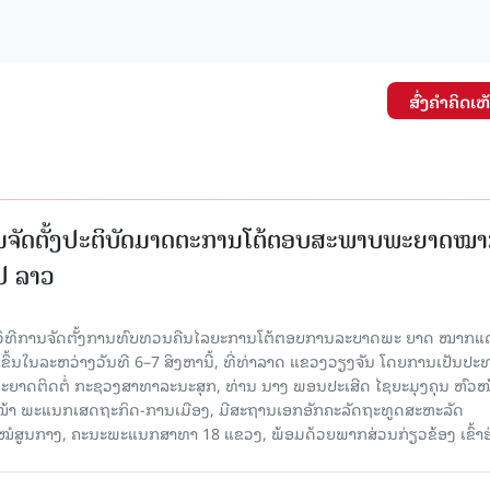
ສົ່ງຄໍາຄິດເຫ
ນຈັດຕັ້ງປະຕິບັດມາດຕະການໂຕ້ຕອບສະພາບພະຍາດໝ
ປປ ລາວ
ີວິທີການຈັດຕັ້ງການທົບທວນຄືນໄລຍະການໂຕ້ຕອບການລະບາດພະ ຍາດ ໝາກແ
ຈັດຂຶ້ນໃນລະຫວ່າງວັນທີ 6–7 ສິງຫານີ້, ທີ່ທ່າລາດ ແຂວງວຽງຈັນ ໂດຍການເປັນປ
ຍາດຕິດຕໍ່ ກະຊວງສາທາລະນະສຸກ, ທ່ານ ນາງ ພອນປະເສີດ ໄຊຍະມຸງຄຸນ ຫົວໜ
ວໜ້າ ພະແນກເສດຖະກິດ-ການເມືອງ, ມີສະຖານເອກອັກຄະລັດຖະທູດສະຫະລັດ
ໂຮງໝໍສູນກາງ, ຄະນະພະແນກສາທາ 18 ແຂວງ, ພ້ອມດ້ວຍພາກສ່ວນກ່ຽວຂ້ອງ ເຂົ້າຮ