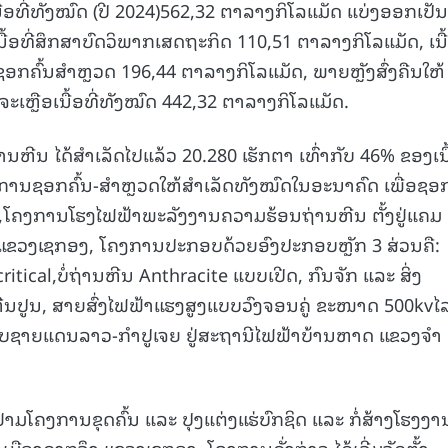
ອທີ່ທັງໝົດ (ປີ 2024)562,32 ຕາລາງກິໂລແມັດ ແບ່ງອອກເປັນເ
15.039(06-08-20
ເນື້ອທີ່ສຶກສາບົດວິພາກເສດຖະກິດ 110,51 ຕາລາງກິໂລແມັດ, ເນື້
ີ່ຊອກຄົ້ນສໍາຫຼວດ 196,44 ຕາລາງກິໂລແມັດ, ພາຍຫຼັງສົ່ງຄືນໃຫ້
ະເຫຼືອເນື້ອທີ່ທັງໝົດ 442,32 ຕາລາງກິໂລແມັດ.
ນຫີນ ໄດ້ສຳເລັດໄປແລ້ວ 20.280 ເຮັກຕາ ເທົ່າກັບ 46% ຂອງເນື້
ການຊອກຄົ້ນ-ສຳຫຼວດໃຫ້ສຳເລັດທັງໝົດໃນອະນາຄົດ ເພື່ອຊ
່ມ,ໂຄງການໂຮງໄຟຟ້າພະລັງງານຄວາມຮ້ອນຖ່ານຫີນ ຕັ້ງຢູ່ແຄມ
ົ່າ ແຂວງເຊກອງ, ໂຄງການປະກອບດ້ວຍອົງປະກອບຫຼັກ 3 ສ່ວນຄື:
ical,ບໍ່ຖ່ານຫີນ Anthracite ແບບເປີດ, ກົນຈັກ ແລະ ສິ່ງ
ີນປູນ, ສາຍສົ່ງໄຟຟ້າແຮງສູງແບບວົງຈອນຄູ່ ຂະໜາດ 500kvໄ
ກັບຊາຍແດນລາວ-ກຳປູເຈຍ ຢູ່ສະຖານີໄຟຟ້າບ້ານຫາດ ແຂວງຈຳ
ຢາມໂຄງການຂຸດຄົ້ນ ແລະ ປຸງແຕ່ງແຮ່ບົກຊິດ ແລະ ກໍ່ສ້າງໂຮງງ
 ເມືອງດາກຈຶງ ແຂວງເຊກອງ. ໂຄງການດັ່ງກ່າວ ໄດ້ເລີ່ມຈັດຕັ້ງ