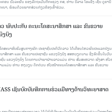
 ບົວລະພັນ ຮອງລັດຖະມົນຕີກະຊວງ ກສ, ທ່ານ ບີລາລ ໂອແຣັງ ເຊັບ ດູຮານີ ຜ
ທະນາ, ພ້ອມດ້ວຍພາກສ່ວນກ່ຽວຂ້ອງເຂົ້າຮ່ວມ.
ວ ພົບປະກັບ ຄະນະໂຄສະນາສຶກສາ ແລະ ຂົນຂວາຍ
ິງບິງ
ຄສະນາອົບຮົມສູນກາງພັກ ປະຊາຊົນປະຕິວັດລາວ ໄດ້ເຄື່ອນໄຫວພົບປະແລກປ່ຽນ
າສຶກສາ ແລະ ຂົນຂວາຍປະຊາຊົນ ແຂວງນິງບິງ ສສຫວຽດນາມ ຊຶ່ງຈັດຂຶ້ນໃນວັນ
ຊາຊົນ ແຂວງນິງບິ່ງ ໂດຍການນຳພາຝ່າຍລາວແມ່ນ ທ່ານ ສົມສະຫວາດ ພົງສາ ຫົວ
ນາມແມ່ນ ທ່ານ ຫງວຽນ ດຶກຕ່ວນ ຫົວໜ້າຄະນະໂຄສະນາສຶກສາ ແລະ ຂົນຂວາຍ
SS ເຊັນບົດບັນທຶກການຮ່ວມມືທາງດ້ານວິທະຍາສາດ
 ການປົກຄອງແຫ່ງຊາດລາວ ໄດ້ມີພິທີລົງນາມໃນບົດບັນທຶກການຮ່ວມມືທາງດ້າ