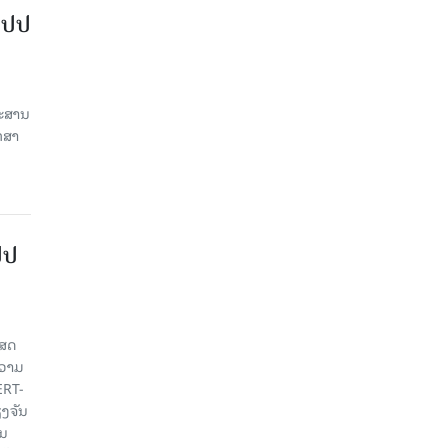
ສປປ
ປະສານ
ກສາ
ປປ
ເສດ
ຄວາມ
ERT-
ງຈັນ
ານ