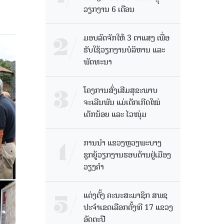
ວຽກງານ 6 ເດືອນ
ມອບລົດຈັກໃຫ້ 3 ຕາແສງ ເພື່ອ
ຮັບໃຊ້ວຽກງານບໍລິຫານ ແລະ
ພັດທະນາ
ໂຄງການສົ່ງເສີມສຸຂະພາບ
ຈະເລີນພັນ ແມ່ເດັກເກີດໃໝ່
ເດັກນ້ອຍ ແລະ ໄວໜຸ່ມ
ການນຳ ແຂວງຫຼວງພະບາງ
ຊຸກຍູ້ວຽກງານຮອບດ້ານຢູ່ເມືອງ
ວຽງຄໍາ
ແຕ່ງຕັ້ງ ຄະນະສະມາຊິກ ສພຊ
ປະຈຳເຂດເລືອກຕັ້ງທີ 17 ແຂວງ
ອັດຕະປື