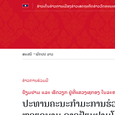
ຂ່າວເດັ່ນ
ຂ່າວການເມືອງ
ຂ່າວເສດຖະກິດ
ຂ່າວວັດທະນະທ
ສະເໜີ
ພັກປປ ລາວ
ຂ່າວການຮ່ວມມື
ຢ້ຽມຢາມ ແລະ ເຮັດວຽກ ຢູ່ທີ່ແຂວງເຊກອງ ໃນລະຫ
ປະທານຄະ​ນະ​ກຳ​ມະ​ການຮ່