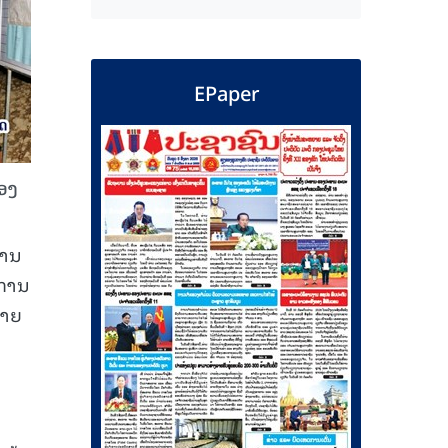
EPaper
ສອງ
ທານ
ະການ
່າຍ