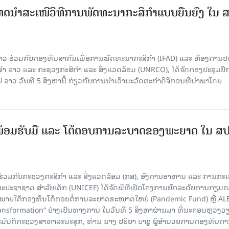
ເທດນຳສະເໜີວິທີການພັດທະນາກະສິກຳແບບຍືນຍົງ ໃນ 
າວ ຮ່ວມກັບກອງທຶນສາກົນເພື່ອການພັດທະນາກະສິກຳ (IFAD) ແລະ ຫ້ອງການ
 ລາວ ແລະ ກະຊວງກະສິກຳ ແລະ ສິ່ງແວດລ້ອມ (UNRCO), ໄດ້ຈັດກອງປະຊຸມປຶ
າວ ວັນທີ 5 ສິງຫານີ້ ກ່ຽວກັບການນຳເອົານະວັດຕະກຳດິຈິຕອນທີ່ນຳພາໂດຍ
ອມຮັບມື ແລະ ໂຕ້ຕອບການລະບາດຂອງພະຍາດ ໃນ ສ
່ວມກັບກະຊວງກະສິກຳ ແລະ ສິ່ງແວດລ້ອມ (ກສ), ອົງການອາຫານ ແລະ ການກະ
ະປະຊາຊາດ ສໍາລັບເດັກ (UNICEF) ໄດ້ຈັດພິທີເປີດໂຄງການຍົກລະດັບການກຽມ
ພາຍໃຕ້ກອງທຶນໂຕ້ຕອບຕໍ່ການລະບາດຂະໜາດໃຫຍ່ (Pandemic Fund) ຫຼື AL
nsformation” ຢ່າງເປັນທາງການ ໃນວັນທີ 5 ສິງຫາຜ່ານມາ ທີ່ນະຄອນຫຼວງວຽ
ະມົນຕີກະຊວງສາທາລະນະສຸກ, ທ່ານ ນາງ ປຣິຍາ ບາຊູ ຜູ້ອຳນວຍການກອງທຶນກ