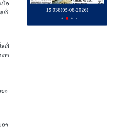
ນື້ອ
26)
15.038(05-08-2026)
1
ອທີ່
ອທີ່
ອກຫາ
ລຍະ
ານອາ