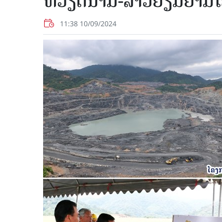
ຫວຽດນາມ-ລາວຢ້ຽມ​ຢາມໂຄງ​
11:38 10/09/2024