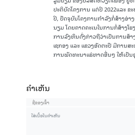
ປະຕິບັດໂຄງການ ແຕ່ປີ 2022ແລະ 
ປີ, ປັດຈຸບັນໂຄງການກຳລັງກໍ່ສ້າງອ່າງເ
ນຽມ ໂດຍຄາດຄະເນໃນການກໍ່ສ້າງໂຮງງ
ການລົງທຶນດັ່ງກ່າວຖືວ່າເປັນການສ້
ເຊກອງ ແລະ ແຂວງອັດຕະປື ມີການສະກ
ການພັດທະນາແຮ່ທາດອື່ນໆ ໃຫ້ເປັນ
ຄໍາເຫັນ