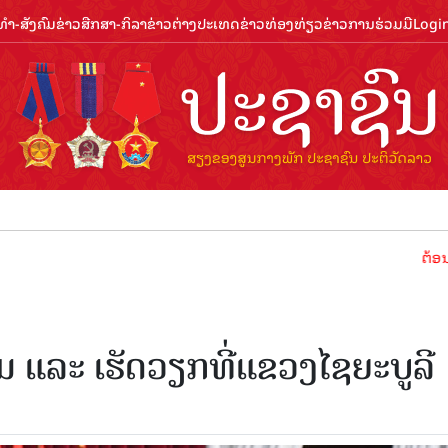
ຳ-ສັງຄົມ
ຂ່າວສືກສາ-ກິລາ
ຂ່າວຕ່າງປະເທດ
ຂ່າວທ່ອງທ່ຽວ
ຂ່າວການຮ່ວມມື
Logi
ຕ້ອນຮັບປີທ່ອ
 ແລະ ເຮັດວຽກທີ່ແຂວງໄຊຍະບູລີ