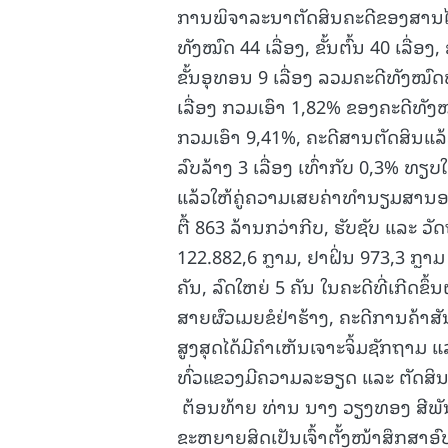
ການພິຈາລະນາຕັດສິນຄະດີຂອງສານໄວຂ
ທັງໝົດ 44 ເລື່ອງ, ຂັ້ນຕົ້ນ 40 ເລື່ອງ, 
ຂັ້ນອຸທອນ 9 ເລື່ອງ ລວມຄະດີທັງໝົດທົ່
ເລື່ອງ ກວມເອົາ 1,82% ຂອງຄະດີທັງໝົ
ກວມເອົາ 9,41%, ຄະດີສານຕັດສິນແລ້ວຄ
ລົບລ້າງ 3 ເລື່ອງ ເທົ່າກັບ 0,3% ທຽບໃ
ແລ້ວໃຫ້ຄູ່ຄວາມເສຍຄ່າທໍານຽມສານອາ
ຕື້ 863 ລ້ານກວ່າກີບ, ຮັບຊັບ ແລະ ວັ
122.882,6 ກຼາມ, ຢາຝິ່ນ 973,3 ກຼາມ
ຄັນ, ລົດໃຫຍ່ 5 ຄັນ ໃນຄະດີທີ່ເກີດ
ສາຍຜົວເມຍຂໍຢ່າຮ້າງ, ຄະດີການຄ້າສັ
ສູງສຸດໄດ້ມີຄໍາເຫັນເຈາະຈິ້ມຊັກຖາມ
ທົ່ວແຂວງມີຄວາມລະອຽດ ແລະ ຕັດສິນຖ
ຕ້ອນທ້າຍ ທ່ານ ນາງ ວຽງທອງ ສີພັນດອ
ຂະຫຍາຍສິດເປັນເຈົ້າຕັ້ງໜ້າສຶກສາ