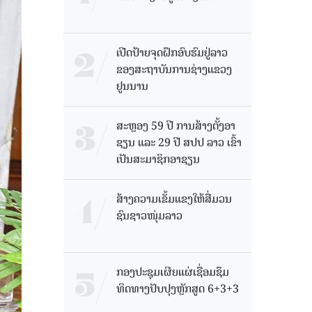
ເປີດປ້າຍຈຸດຝຶກອົບຮົມຢູ່ລາວ
ຂອງສະຖາບັນການຊ່າງແຂວງ
ຢູນນານ
ສະຫຼອງ 59 ປີ ການສ້າງຕັ້ງອາ
ຊຽນ ແລະ 29 ປີ ສປປ ລາວ ເຂົ້າ
ເປັນສະມາຊິກອາຊຽນ
ສ້າງຄວາມເຂັ້ມແຂງໃຫ້ສື່ມວນ
ຊົນຊາວໜຸ່ມລາວ
ກອງປະຊຸມເຜີຍແຜ່ເຊື່ອມຊຶມ
ທິດທາງປັບປຸງຫຼັກສູດ 6+3+3