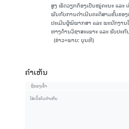
ສູງ ເຮັດວຽກຕ້ອງເປັນໝູ່ຄະນະ ແລະ
ພັນກັບການດໍາເນີນຄະດີສາມຂັ້ນຂອງສາ
ປະເມີນຜູ້ພິພາກສາ ແລະ ພະນັກງານໃ
ທາງດ້ານວິຊາສະເພາະ ແລະ ຮັບປະກັ
(ຂ່າວ+ພາບ: ບຸນທີ)
ຄໍາເຫັນ