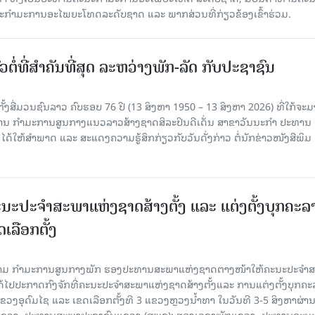
ກຳມະການອະໄພຍະໂທດລະດັບຊາດ ແລະ ພາກສ່ວນທີ່ກ່ຽວຂ້ອງເຂົ້າຮ່ວມ.
ວຕໍ່ທີ່ສໍາຄັນທີ່ສຸດ ລະຫວ່າງພັກ-ລັດ ກັບປະຊາຊົນ
ັ້ງສື່ມວນຊົນລາວ ຄົບຮອບ 76 ປີ (13 ສິງຫາ 1950 – 13 ສິງຫາ 2026) ທີ່ໃກ້ຈະມ
ສານ ກໍາມະການສູນກາງແນວລາວສ້າງຊາດສິລະປິນດີເດັ່ນ ສາຂາວັນນະກໍາ ປະທານ
ດ້ໃຫ້ສໍາພາດ ແລະ ສະແດງຄວາມຮູ້ສຶກກ່ຽວກັບວັນດັ່ງກ່າວ ຕໍ່ນັກຂ່າວໜັງສືພິມ
ນະປະຈໍາສະພາແຫ່ງຊາດສ້າງຕັ້ງ ແລະ ແຕ່ງຕັ້ງບຸກຄະລ
ເລືອກຕັ້ງ
ງຄາມ ກຳມະການສູນກາງພັກ ຮອງປະທານສະພາແຫ່ງຊາດຕາງໜ້າໃຫ້ຄະນະປະຈໍາ
້ໄປປະກາດກົງຈັກທີ່ຄະນະປະຈໍາສະພາແຫ່ງຊາດສ້າງຕັ້ງແລະ ການແຕ່ງຕັ້ງບຸກຄະ
 ແຂວງອຸດົມໄຊ ແລະ ເຂດເລືອກຕັ້ງທີ 3 ແຂວງຫຼວງນ້ຳທາ ໃນວັນທີ 3-5 ສິງຫາຜ່ານ
ຂາພັກແຂວງ, ປະທານສະພາປະຊາຊົນແຂວງ (ສພຂ); ຮອງເລຂາພັກແຂວງ, ປະທານຄະນ