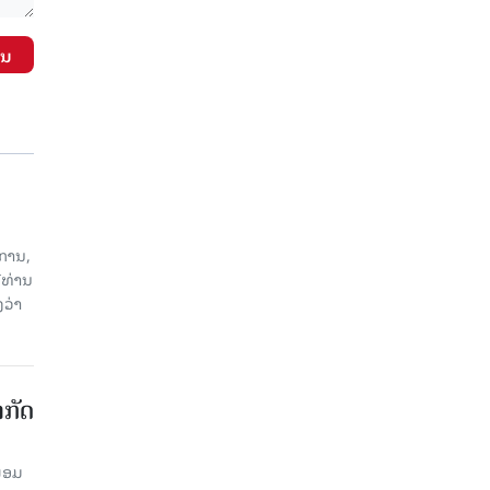
ັນ
ການ,
ີທ່ານ
ວ່າ
າກັດ
ພ້ອມ