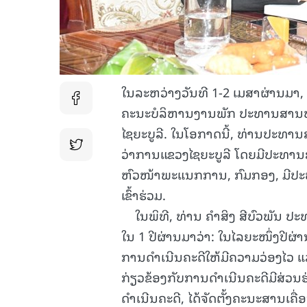
ໃນລະຫວ່າງວັນທີ 1-2 ເມສາຜ່ານມາ
ຄະນະບໍລິຫານງານພັກ ປະທານສານປະຊ
ໄຊຍະບູລີ. ໃນໂອກາດນີ້, ທ່ານປະທານສາ
ວ່າການແຂວງໄຊຍະບູລີ ໂດຍມີປະທາ
ຫົວໜ້າພະແນກການ, ກົມກອງ, ມີປ
ເຂົ້າຮ່ວມ.
ໃນພິທີ, ທ່ານ ຄໍາສິງ ສີບົວພັນ 
ໃນ 1 ປີຜ່ານມາວ່າ: ໃນໄລຍະໜຶ່ງປີ
ການດໍາເນີນຄະດີໃຫ້ມີຄວາມວ່ອງໄວ ແ
ກ່ຽວຂ້ອງກັບການດໍາເນີນຄະດີມີສ່ວ
ດໍາເນີນຄະດີ, ໄດ້ຈັດຕັ້ງຄະນະສານເຄື່