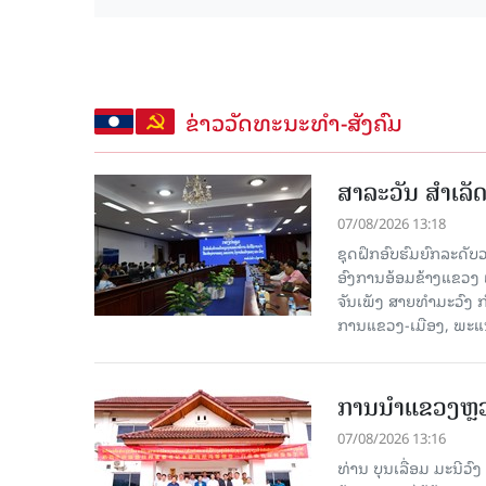
ຂ່າວວັດທະນະທຳ-ສັງຄົມ
ສາລະວັນ ສໍາເລ
07/08/2026 13:18
ຊຸດຝຶກອົບຮົມຍົກລະດ
ອົງການອ້ອມຂ້າງແຂວງ ແລະ
ຈັນເພັງ ສາຍທຳມະວົງ 
ການແຂວງ-ເມືອງ, ພະແນ
ການນຳແຂວງຫຼວງພ
07/08/2026 13:16
ທ່ານ ບຸນເລື່ອມ ມະນີວ