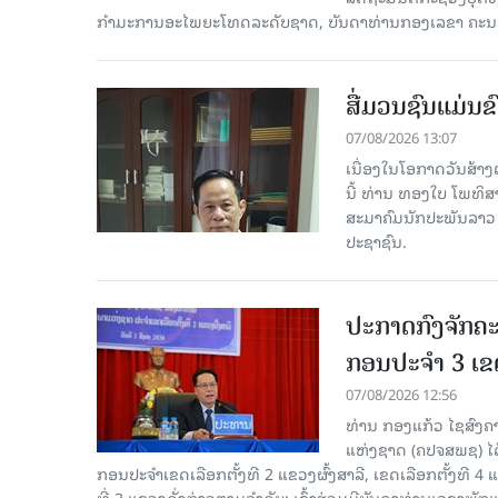
ກໍາມະການອະໄພຍະໂທດລະດັບຊາດ, ບັນດາທ່ານກອງເລຂາ ຄະນະ
ສື່ມວນຊົນແມ່ນຂົ
07/08/2026 13:07
ເນື່ອງໃນໂອກາດວັນສ້າງຕ
ນີ້ ທ່ານ ທອງໃບ ໂພທິ
ສະມາຄົມນັກປະພັນລາວ ໄ
ປະຊາຊົນ.
ປະກາດກົງຈັກຄະ
ກອນປະຈໍາ 3 ເຂດ
07/08/2026 12:56
ທ່ານ ກອງແກ້ວ ໄຊສົ
ແຫ່ງຊາດ (ຄປຈສພຊ) ໄດ
ກອນປະຈໍາເຂດເລືອກຕັ້ງທີ 2 ແຂວງຜົ້ງສາລີ, ເຂດເລືອກຕັ້ງທີ 4
ທີ່ 3 ແຂວງດັ່ງກ່າວຕາມລຳດັບ; ເຂົ້າຮ່ວມມີບັນດາທ່ານເລ