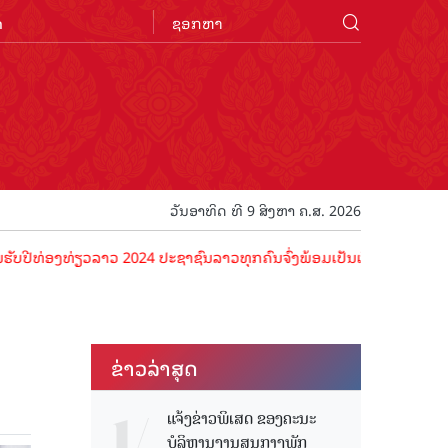
n
ວັນອາທິດ ທີ 9 ສິງຫາ ຄ.ສ. 2026
ງທ່ຽວລາວ 2024 ປະຊາຊົນລາວທຸກຄົນຈົ່ງພ້ອມເປັນເຈົ້າພາບທີ່ດີ ຕ້ອນຮັບນັກ
ຂ່າວ​ລ່າ​ສຸດ
ແຈ້ງຂ່າວພິເສດ ຂອງຄະນະ
ບໍລິຫານງານສູນກາງພັກ