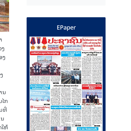
EPaper
າ
ວງ
້ອງ
ວງ
ງານ
ົນໄກ
ທີ່
ານ
ດໃຫ້