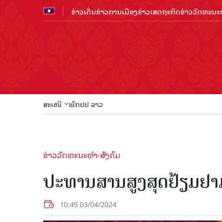
ຂ່າວເດັ່ນ
ຂ່າວການເມືອງ
ຂ່າວເສດຖະກິດ
ຂ່າວວັດທະນະທ
ສະເໜີ
ພັກປປ ລາວ
ຂ່າວວັດທະນະທຳ-ສັງຄົມ
ປະທານສານສູງສຸດຢ້ຽມຢາມ
10:49 03/04/2024