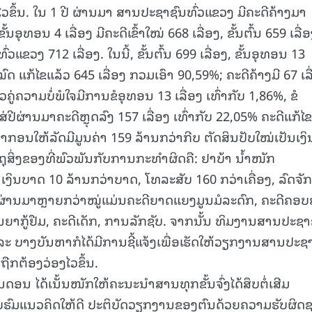
ຶ້ນ. ໃນ 1 ປີ ຜ່ານມາ ສານປະຊາຊົນທົ່ວແຂວງ ມີຄະດີຄ້າງມາ
15.040(07-08-20
ຂັ້ນອຸທອນ 4 ເລື່ອງ ມີຄະດີເຂົ້າໃໝ່ 668 ເລື່ອງ, ຂັ້ນຕົ້ນ 659 ເລື່ອ
ວແຂວງ 712 ເລື່ອງ. ໃນນີ້, ຂັ້ນຕົ້ນ 699 ເລື່ອງ, ຂັ້ນອຸທອນ 13
ດ ແກ້ໄຂແລ້ວ 645 ເລື່ອງ ກວມເອົາ 90,59%; ຄະດີຄ້າງມີ 67 ເລື
ູ່ຄວາມບໍ່ພໍໃຈມີການຂໍອຸທອນ 13 ເລື່ອງ ເທົ່າກັບ 1,86%, ຂໍ
ສ່ປີຜ່ານມາຄະດີຫຼຸດລົງ 157 ເລື່ອງ ເທົ່າກັບ 22,05% ຄະດີແກ້ໄຂ
ກອນໃຫ້ລັດມີມູນຄ່າ 159 ລ້ານກວ່າກີບ ຕັດສິນປັບໃໝ່ເປັນເງິ
ດຖຸສິ່ງຂອງທີ່ພົວພັນກັບການກະທໍາຜິດຄື: ຢາບ້າ ນໍ້າໜັກ
 ເງິນບາດ 10 ລ້ານກວ່າບາດ, ໂທລະສັບ 160 ກວ່າເຄື່ອງ, ລົດຈັ
ຂຶ້ນຜ່ານມາຫຼາຍກວ່າໝູ່ແມ່ນຄະດີຍາດແຍງມູນມໍລະດົກ, ຄະດີຄອບ
ນຍາກູ້ຢືມ, ຄະດີເດັກ, ການລັກຊັບ. ຈາກນັ້ນ ທິມງານສານປະຊາ
 ແລະ ບາງບັນຫາກໍໄດ້ມີການຊີ້ແຈ້ງເພື່ອເຮັດໃຫ້ວຽກງານສານປະຊ
ືກຕ້ອງວ່ອງໄວຂຶ້ນ.
ນ ໄດ້ເນັ້ນໜັກໃຫ້ຄະນະນໍາສານທຸກຂັ້ນຈົ່ງໄດ້ສຶບຕໍ່ເສີມ
ອົບຮົມແນວຄິດໃຫ້ດີ ປະຕິບັດວຽກງານຂອງຕົນດ້ວຍຄວາມຮັບຜິດ