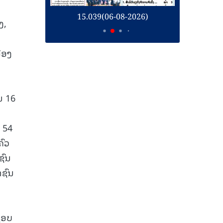
26)
15.039(06-08-2026)
1
ງ,
່ອງ
ນ 16
ກ 54
ຄົວ
ຊົນ
າຊົນ
ຊອບ