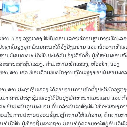
, ທ່ານ ນາງ ວຽງທອງ ສີພັນດອນ ເລຂາທິການສູນກາງພັກ ເລຂ
າຊົນສູງສຸດ ພ້ອມຄະນະໄດ້ລົງຢ້ຽມຢາມ ແລະ ເຮັດວຽກທີ່ແຂ
ນ ພ້ອມຄະນະ ໄດ້ພົບປະໂອ້ລົມ ຊຶ່ງໄດ້ຈັດຂຶ້ນຢູ່ທີ່ສະໂມສອນຫ
ນສະພາປະຊາຊົນແຂວງ, ກໍາມະການພັກແຂວງ, ຫົວໜ້າ, ຮອງ
ະທານສານເຂດ ພ້ອມດ້ວຍພະນັກງານຫຼັກແຫຼ່ງພາຍໃນສານແຂ
ປະທານສານປະຊາຊົນແຂວງ ໄດ້ລາຍງານການຈັດຕັ້ງປະຕິບັດວຽກ
ຜ່ານມາ ສານປະຊາຊົນແຂວງໄດ້ປັບປຸງພັດທະນາແບບແຜນ ແລະ ກ
ລະ ຮັບປະກັນຄຸນນະພາບ ຄົ້ນຄວ້າກົນໄກສົ່ງເສີມໃຫ້ຂະແໜງການ
ນຮ່ວມໃນການປະກອບສ່ວນຂໍ້ມູນຫຼັກຖານໃຫ້ແກ່ສານ, ຕິດຕາມກ
ອນທີ່ຕັດສິນຢູ່ທ້ອງຖິ່ນຮາກຖານບ່ອນທີ່ຄູ່ຄວາມອາໄສຢູ່ອັນໄດ້ເຮັ