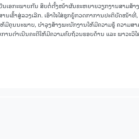
 ເປັນເອກະພາບກັນ ສຶບຕໍ່ຕັ້ງໜ້າຜັນຂະຫຍາຍວຽກງານສາມສ້າງ
ນເຂົ້າສູ່ລວງເລີກ. ເອົາໃຈໃສ່ຊຸກຍູ້ກວດກາການປະຕິບັດໜ້າທີ່,
ຫ້ມີຄຸນນະພາບ, ບໍາລຸງສ້າງພະນັກງານໃຫ້ມີຄວາມຮູ້ ຄວາມສ
ນການດໍາເນີນຄະດີໃຫ້ມີຄວາມຄົບຖ້ວນຮອບດ້ານ ແລະ ພາວະວິ