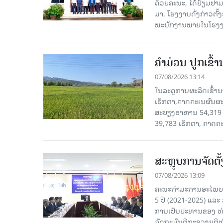
ດ້ວຍຄະນະ, ໄດ້ຢ້ຽມຢາມ-ເຮ
ມາ, ໂຮງ​ງານ​ດັ່ງ​ກ່າວ
ພະນັກງານພາຍໃນໂຮງງ
ຄໍາມ່ວນ ປູກເຂົ້
07/08/2026 13:14
ໃນລະດູການຜະລິດເຂົ້ານ
ເຮັກຕາ,ຄາດຄະເນຜົນຜະ
ສະບຽງອາຫານ 54,319 ເ
39,783 ເຮັກຕາ, ຄາດຄ
ສະຫຼຸບການຈັດຕ
07/08/2026 13:09
ຄະນະກຳມະການອະໄພຍະໂ
5 ປີ (2021-2025) ແລະ 
ການເປັນປະທານຂອງ ທ່
ລັດຖະມົນຕີກະຊວງຍຸຕ