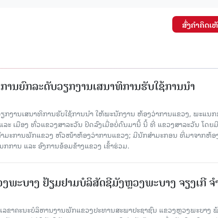
ສົ່ງຄໍາຄິດເຫ
ັດການຍົກລະດັບວຽກງານເສນາທິການຮັບໃຊ້ການນໍາ
ັບວຽກງານເສນາທິການຮັບໃຊ້ການນໍາ ໃຫ້ພະນັກງານ ຫ້ອງວ່າການແຂວງ, ພະແນກ
 ເມືອງ ທົ່ວແຂວງສາລະວັນ ປິດລົງເມື່ອ​ບໍ່​ດົນ​ມາ​ນີ້ ນີ້ ທີ່ ແຂວງສາລະວັນ ໂດຍ​ມ
ກຳມະການພັກແຂວງ ຫົວໜ້າຫ້ອງວ່າການແຂວງ; ມີນັກສຳມະກອນ ທີ່ມາຈາກຫ້ອງ
ກການ ແລະ ອົງການອ້ອມຂ້າງແຂວງ ເຂົ້າຮ່ວມ.
ະບາງ ຢ້ຽມ​ຢາມບໍ​ລິ​ສັດຊີມັງຫຼວງພະບາງ ຈຽງເກີ ຈໍ
ົງ ເລ​ຂາ​ຄະ​ນະ​ບໍ​ລິ​ຫານ​ງານ​ພັກແຂວງປະທານສະພາປະຊາຊົນ ແຂວງຫຼວງພະບາງ 