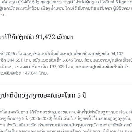
ັດວຽກ ຢູ່ບໍລິສັດຊີມັງ ຫຼວງພະບາງ ຈຽງເກີ ຈໍາກັດຜູ້ດຽວ ເມື່ອ​ວັນ​ທີ 6 ສິງ​ຫາ​ຜ
ຕັ້ງຢູ່ເຂດພັດທະນານ້ຳຖ້ວມ ເມືອງນໍ້າບາກ, ໂດຍໄດ້ຮັບການຕ້ອນຮັບຈາກ ຜູ້ບໍລິຫານ
ານ.
ານາປີໄດ້ທັງໝົດ 91,472 ເຮັກຕາ
າປີ 2026 ທົ່ວແຂວງຄໍາມ່ວນມີເນື້ອທີ່ແຜນປູກເຂົ້ານາປີລວມທັງໝົດ 94,102
ລິດ 344,651 ໂຕນ,ໝົດແນວພັນເຂົ້າ 5,646 ໂຕນ, ສ່ວນແຜນການປູກພືດເພື່ອເປ
ຮັກຕາ, ຄາດຄະເນຜົນຜະລິດ 197,009 ໂຕນ; ແຜນການປູກພືດເພື່ອເປັນສິນຄ້າ
ະເນຜົນຜະລິດ 147,641 ໂຕນ.
ັ້ງປະຕິບັດວຽກງານອະໄພຍະໂທດ 5 ປີ
ທດລະດັບຊາດ ໄດ້ຈັດກອງປະຊຸມສະຫຼຸບການຈັດຕັ້ງປະຕິບັດວຽກງານອະໄພຍ
ວາງທິດທາງ 5 ປີ (2026-2030) ຂຶ້ນໃນວັນທີ 7 ສິງຫານີ້ ທີ່ນະຄອນຫຼວງວຽງຈັນ
ານ ຄໍາພັນ ພົມມະທັດ ກຳມະການກົມການເມືອງສູນກາງພັກ ຮອງນາຍົກລັດຖະມົ
ິທຳ ທັງເປັນປະທານຄະນະກຳມະການອະໄພຍະໂທດ ລະດັບຊາດ, ມີບັນດາທ່ານຄະ