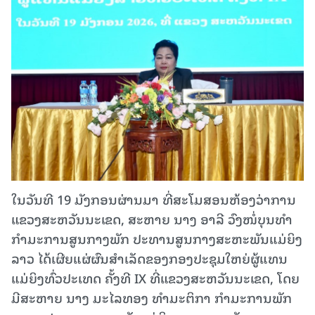
ໃນວັນທີ 19 ມັງກອນຜ່ານມາ ທີ່ສະໂມສອນຫ້ອງວ່າການ
ແຂວງສະຫວັນນະເຂດ, ສະຫາຍ ນາງ ອາລີ ວົງໜໍ່ບຸນທໍາ
ກໍາມະການສູນກາງພັກ ປະທານສູນກາງສະຫະພັນແມ່ຍິງ
ລາວ ໄດ້ເຜີຍແຜ່ຜົນສໍາເລັດຂອງກອງປະຊຸມໃຫຍ່ຜູ້ແທນ
ແມ່ຍິງທົ່ວປະເທດ ຄັ້ງທີ IX ທີ່ແຂວງສະຫວັນນະເຂດ, ໂດຍ
ມີສະຫາຍ ນາງ ມະໄລທອງ ທໍາມະຕິກາ ກໍາມະການພັກ