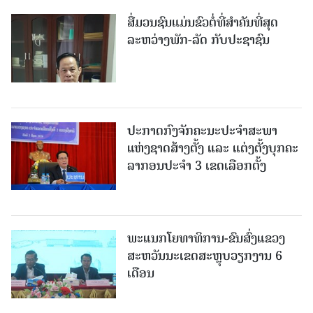
ສື່ມວນຊົນແມ່ນຂົວຕໍ່ທີ່ສໍາຄັນທີ່ສຸດ
ລະຫວ່າງພັກ-ລັດ ກັບປະຊາຊົນ
ປະກາດກົງຈັກຄະນະປະຈໍາສະພາ
ແຫ່ງຊາດສ້າງຕັ້ງ ແລະ ແຕ່ງຕັ້ງບຸກຄະ
ລາກອນປະຈໍາ 3 ເຂດເລືອກຕັ້ງ
ພະແນກໂຍທາທິການ-ຂົນສົ່ງແຂວງ
ສະຫວັນນະເຂດສະຫຼຸບວຽກງານ 6
ເດືອນ