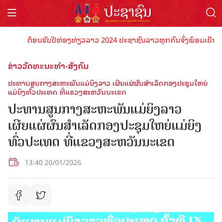
ຕ້ອນຮັບປີທ່ອງທ່ຽວລາວ 2024 ປະຊາຊົນລາວທຸກຄົນຈົ່ງພ້ອມເປັນເຈົ້າພາ
ຂ່າວວັດທະນະທຳ-ສັງຄົມ
ປະທານສູນກາງສະຫະພັນແມ່ຍິງລາວ ເຜີຍແຜ່ຜົນສໍາເລັດກອງປະຊຸມໃຫຍ່
ແມ່ຍິງທົ່ວປະເທດ ທີ່ແຂວງສະຫວັນນະເຂດ
ປະທານສູນກາງສະຫະພັນແມ່ຍິງລາວ
ເຜີຍແຜ່ຜົນສໍາເລັດກອງປະຊຸມໃຫຍ່ແມ່ຍິງ
ທົ່ວປະເທດ ທີ່ແຂວງສະຫວັນນະເຂດ
13:40 20/01/2026