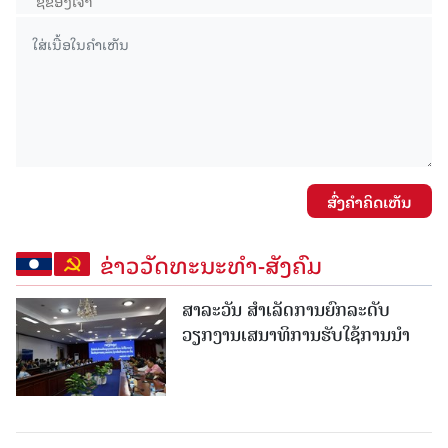
ສົ່ງຄໍາຄິດເຫັນ
ຂ່າວວັດທະນະທຳ-ສັງຄົມ
ສາລະວັນ ສໍາເລັດການຍົກລະດັບ
ວຽກງານເສນາທິການຮັບໃຊ້ການນໍາ