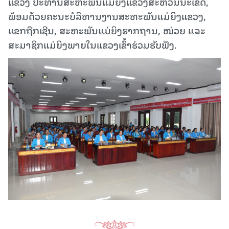
ແຂວງ ປະທານສະຫະພັນແມ່ຍິງແຂວງສະຫວັນນະເຂດ,
ພ້ອມດ້ວຍຄະນະບໍລິຫານງານສະຫະພັນແມ່ຍິງແຂວງ,
ແຂກຖືກເຊີນ, ສະຫະພັນແມ່ຍິງຮາກຖານ, ໜ່ວຍ ແລະ
ສະມາຊິກແມ່ຍິງພາຍໃນແຂວງເຂົ້າຮ່ວມຮັບຟັງ.