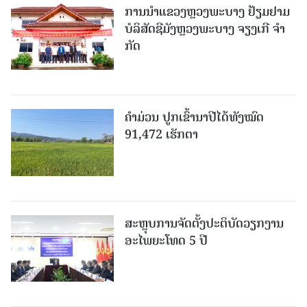
ການນຳແຂວງຫຼວງພະບາງ ຢ້ຽມ​ຢາມ
ບໍ​ລິ​ສັດຊີມັງຫຼວງພະບາງ ຈຽງເກີ ຈໍາ
ກັດ
ຄໍາມ່ວນ ປູກເຂົ້ານາປີໄດ້ທັງໝົດ
91,472 ເຮັກຕາ
ສະຫຼຸບການຈັດຕັ້ງປະຕິບັດວຽກງານ
ອະໄພຍະໂທດ 5 ປີ