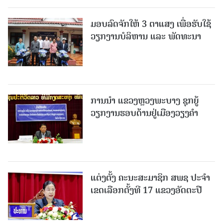
ມອບລົດຈັກໃຫ້ 3 ຕາແສງ ເພື່ອຮັບໃຊ້
ວຽກງານບໍລິຫານ ແລະ ພັດທະນາ
ການນຳ ແຂວງຫຼວງພະບາງ ຊຸກຍູ້
ວຽກງານຮອບດ້ານຢູ່ເມືອງວຽງຄໍາ
ແຕ່ງຕັ້ງ ຄະນະສະມາຊິກ ສພຊ ປະຈຳ
ເຂດເລືອກຕັ້ງທີ 17 ແຂວງອັດຕະປື