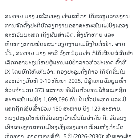
ສະຫາຍ ນາງ ມະໄລທອງ ທໍາມະຕິກາ ໄດ້ສະຫຼຸບລາຍງານ
ການຈັດຕັ້ງປະຕິບັດວຽກງານຂອງສະຫະພັນແມ່ຍິງແຂວງ
ສະຫວັນນະເຂດ ເຖິງຜົນສໍາເລັດ, ສິ່ງທ້າທາຍ ແລະ
ທິດທາງການພັດທະນາວຽກງານແມ່ຍິງໃນຕໍ່ໜ້າ. ຈາກ
ນັ້ນ, ສະຫາຍ ນາງ ອາລີ ວົງຫນໍ່ບຸນທຳ ກໍໄດ້ເຜີຍແຜ່ຜົນສໍາ
ເລັດກອງປະຊຸມໃຫຍ່ຜູ້ແທນແມ່ຍິງລາວທົ່ວປະເທດ ຄັ້ງທີ
IX ໂດຍຍົກໃຫ້ເຫັນວ່າ: ກອງປະຊຸມດັ່ງກ່າວ ໄດ້ຈັດຂຶ້ນໃນ
ລະຫວ່າງວັນທີ 9-10 ກັນຍາ 2025, ມີຜູ້ແທນສົມບູນເຂົ້າ
ຮ່ວມຈໍານວນ 373 ສະຫາຍ ທີ່ເປັນຕົວແທນໃຫ້ສະມາຊິກ
ສະຫະພັນແມ່ຍິງ 1,699,096 ຄົນ ໃນທົ່ວປະເທດ ແລະ ມີ
ແຂກຖືກເຊີນເຂົ້າຮ່ວມ 150 ສະຫາຍ ຍິງ 129 ສະຫາຍ.
ກອງປະຊຸມໃຫຍ່ໄດ້ຮັບຮອງເອົາເນື້ອໃນສໍາຄັນ ຄື: ຮັບຮອງ
ເອົາລາຍງານການເມືອງທັງສອງພາກ ພ້ອມທັງກໍານົດ
ທິດທາງ, ຄາດໝາຍສູ້ຊົນ 5 ປີ (2026-2030); ຮັບຮອງເອົາ