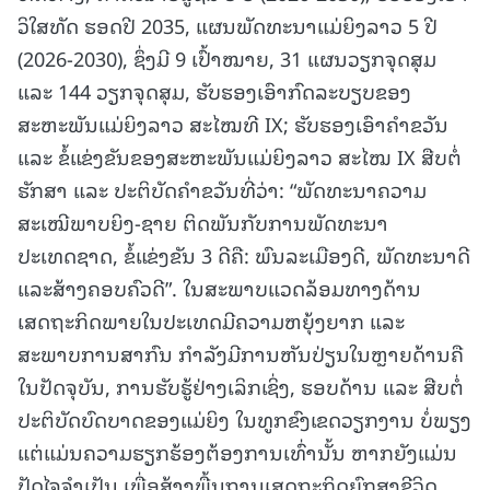
ວິໃສທັດ ຮອດປີ 2035, ແຜນພັດທະນາແມ່ຍິງລາວ 5 ປີ
(2026-2030), ຊຶ່ງມີ 9 ເປົ້າໝາຍ, 31 ແຜນວຽກຈຸດສຸມ
ແລະ 144 ວຽກຈຸດສຸມ, ຮັບຮອງເອົາກົດລະບຽບຂອງ
ສະຫະພັນແມ່ຍິງລາວ ສະໄໝທີ IX; ຮັບຮອງເອົາຄໍາຂວັນ
ແລະ ຂໍ້ແຂ່ງຂັນຂອງສະຫະພັນແມ່ຍິງລາວ ສະໄໝ IX ສືບຕໍ່
ຮັກສາ ແລະ ປະຕິບັດຄໍາຂວັນທີ່ວ່າ: “ພັດທະນາຄວາມ
ສະເໝີພາບຍິງ-ຊາຍ ຕິດພັນກັບການພັດທະນາ
ປະເທດຊາດ, ຂໍ້ແຂ່ງຂັນ 3 ດີຄື: ພົນລະເມືອງດີ, ພັດທະນາດີ
ແລະສ້າງຄອບຄົວດີ”. ໃນສະພາບແວດລ້ອມທາງດ້ານ
ເສດຖະກິດພາຍໃນປະເທດມີຄວາມຫຍຸ້ງຍາກ ແລະ
ສະພາບການສາກົນ ກຳລັງມີການຫັນປ່ຽນໃນຫຼາຍດ້ານຄື
ໃນປັດຈຸບັນ, ການຮັບຮູ້ຢ່າງເລິກເຊິ່ງ, ຮອບດ້ານ ແລະ ສືບຕໍ່
ປະຕິບັດບົດບາດຂອງແມ່ຍິງ ໃນທູກຂົງເຂດວຽກງານ ບໍ່ພຽງ
ແຕ່ແມ່ນຄວາມຮຽກຮ້ອງຕ້ອງການເທົ່ານັ້ນ ຫາກຍັງແມ່ນ
ປັດໄຈຈຳເປັນ ເພື່ອສ້າງພື້ນຖານເສດຖະກິດຍົກສູງຊີວິດ