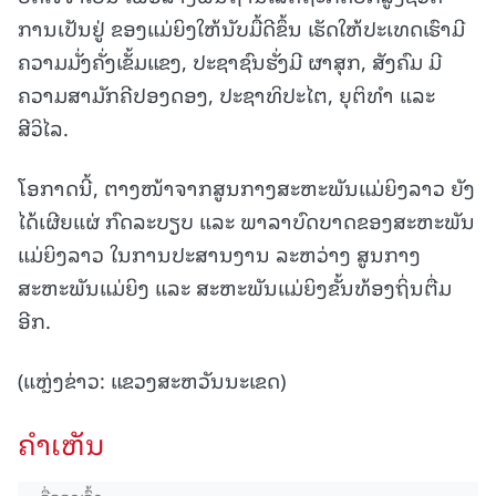
ການເປັນຢູ່ ຂອງແມ່ຍິງໃຫ້ນັບມື້ດີຂຶ້ນ ເຮັດໃຫ້ປະເທດເຮົາມີ
ຄວາມມັ່ງຄັ່ງເຂັ້ມແຂງ, ປະຊາຊົນຮັ່ງມີ ຜາສຸກ, ສັງຄົມ ມີ
ຄວາມສາມັກຄີປອງດອງ, ປະຊາທິປະໄຕ, ຍຸຕິທຳ ແລະ
ສີວິໄລ.
ໂອກາດນີ້, ຕາງໜ້າຈາກສູນກາງສະຫະພັນແມ່ຍິງລາວ ຍັງ
ໄດ້ເຜີຍແຜ່ ກົດລະບຽບ ແລະ ພາລາບົດບາດຂອງສະຫະພັນ
ແມ່ຍິງລາວ ໃນການປະສານງານ ລະຫວ່າງ ສູນກາງ
ສະຫະພັນແມ່ຍິງ ແລະ ສະຫະພັນແມ່ຍິງຂັ້ນທ້ອງຖິ່ນຕື່ມ
ອີກ.
(ແຫຼ່ງຂ່າວ: ແຂວງສະຫວັນນະເຂດ)
ຄໍາເຫັນ