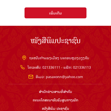
ເພີ່ມເຕີມ
ໜັງສືພິມປະຊາຊົນ
ຖະໜົນກຳແພງເມືອງ ນະຄອນຫຼວງວຽງຈັນ
ໂທລະສັບ: 021336111 - ແຟັກ: 021336113
ອີເມວ:
pasaxonn@yahoo.com
ສຳ​ນັກ​ຂ່າວ​ສານ​ທີ່​ສຳ​ຄັນ​
ຄະນະໂຄສະນາອົບຮົມ​ສູນ​ກາງ​ພັກ
ໜັງສືພິມ ປະ​ຊາ​ຊົນ