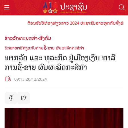
ຕ້ອນຮັບປີທ່ອງທ່ຽວລາວ 2024 ປະຊາຊົນລາວທຸກຄົນຈົ່ງພ້ອມເປັນ
ຂ່າວວັດທະນະທຳ-ສັງຄົມ
ປຶກສາຫາລືກ່ຽວກັບການຊື້-ຂາຍ ຜົນຜະລິດກະສິກຳ
ພາກລັດ ແລະ ທຸລະກິດ ຢູ່ເມືອງເງິນ ຫາລື
ການຊື້-ຂາຍ ຜົນຜະລິດກະສິກຳ
09:13 20/12/2024