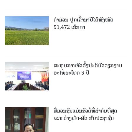
ຄໍາມ່ວນ ປູກເຂົ້ານາປີໄດ້ທັງໝົດ
91,472 ເຮັກຕາ
ສະຫຼຸບການຈັດຕັ້ງປະຕິບັດວຽກງານ
ອະໄພຍະໂທດ 5 ປີ
ສື່ມວນຊົນແມ່ນຂົວຕໍ່ທີ່ສໍາຄັນທີ່ສຸດ
ລະຫວ່າງພັກ-ລັດ ກັບປະຊາຊົນ