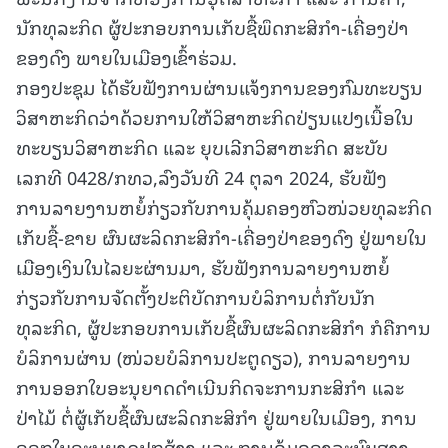
ນັກທຸລະກິດ ຜູ້ປະກອບການເກັບຊື້ພຶດກະສິກຳ-ເຄື່ອງປ່າ
ຂອງດົງ ພາຍໃນເມືອງເຂົ້າຮ່ວມ.
ກອງປະຊຸມ ໄດ້ຮັບຟັງການຜ່ານແຈ້ງການຂອງກົມທະບຽນ
ວິສາຫະກິດວ່າດ້ວຍການໃຫ້ວິສາຫະກິດປ່ຽນແປງເນື້ອໃນ
ທະບຽນວິສາຫະກິດ ແລະ ຍຸບເລີກວິສາຫະກິດ ສະບັບ
ເລກທີ 0428/ກທວ,ລົງວັນທີ 24 ຕຸລາ 2024, ຮັບຟັງ
ການລາຍງານຫຍໍ້ກ່ຽວກັບການຄຸ້ມຄອງຫົວໜ່ວຍທຸລະກິດ
ເກັບຊື້-ຂາຍ ຜົນຜະລິດກະສິກຳ-ເຄື່ອງປ່າຂອງດົງ ຢູ່ພາຍໃນ
ເມືອງເງິນໃນໄລຍະຜ່ານມາ, ຮັບຟັງການລາຍງານຫຍໍ້
ກ່ຽວກັບການຈັດຕັ້ງປະຕິບັດການບໍລິການຕໍ່ກັບນັກ
ທຸລະກິດ, ຜູ້ປະກອບການເກັບຊື້ຜົນຜະລິດກະສິກຳ ກໍຄືການ
ບໍລິການຜ່ານ (ໜ່ວຍບໍລິການປະຕູດຽວ), ການລາຍງານ
ການອອກໃບອະນຸຍາດດຳເນີນກິດຈະການກະສິກໍາ ແລະ
ປ່າໄມ້ ຕໍ່ຜູ້ເກັບຊື້ຜົນຜະລິດກະສິກຳ ຢູ່ພາຍໃນເມືອງ, ການ
ອອກໃບອະນຸຍາດປຸກສ້າງ ແລະ ການຄຸ້ມຄອງລະບົບສາງ