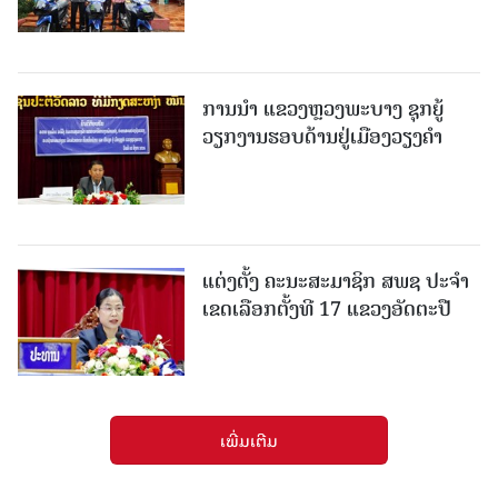
ການນຳ ແຂວງຫຼວງພະບາງ ຊຸກຍູ້
ວຽກງານຮອບດ້ານຢູ່ເມືອງວຽງຄໍາ
ແຕ່ງຕັ້ງ ຄະນະສະມາຊິກ ສພຊ ປະຈຳ
ເຂດເລືອກຕັ້ງທີ 17 ແຂວງອັດຕະປື
ເພີ່ມເຕີມ