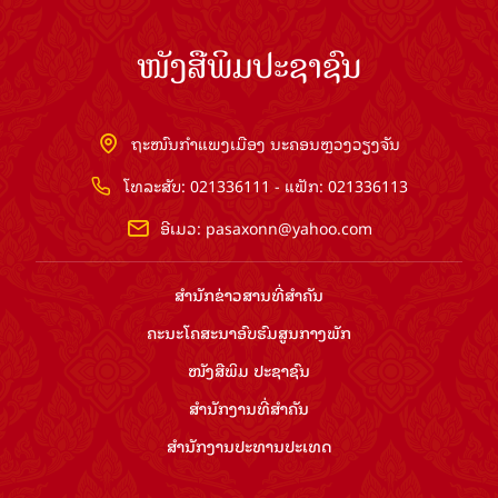
ໜັງສືພິມປະຊາຊົນ
ຖະໜົນກຳແພງເມືອງ ນະຄອນຫຼວງວຽງຈັນ
ໂທລະສັບ: 021336111 - ແຟັກ: 021336113
ອີເມວ:
pasaxonn@yahoo.com
ສຳ​ນັກ​ຂ່າວ​ສານ​ທີ່​ສຳ​ຄັນ​
ຄະນະໂຄສະນາອົບຮົມ​ສູນ​ກາງ​ພັກ
ໜັງສືພິມ ປະ​ຊາ​ຊົນ
ສຳ​ນັກ​ງານ​ທີ່​ສຳ​ຄັນ
ສຳ​ນັກ​ງານ​ປະ​ທານ​ປະ​ເທດ