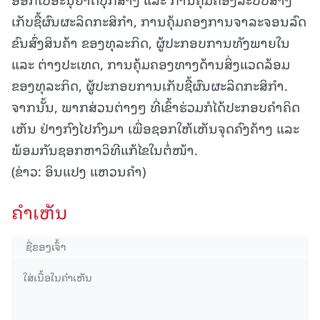
ເກັບຊື້ຜົນຜະລິດກະສິກຳ, ການຄຸ້ມຄອງການຈາລະຈອນລົດ
ຂົນສົ່ງສິນຄ້າ ຂອງທຸລະກິດ, ຜູ້ປະກອບການທັງພາຍໃນ
ແລະ ຕ່າງປະເທດ, ການຄຸ້ມຄອງທາງດ້ານສິ່ງແວດລ້ອມ
ຂອງທຸລະກິດ, ຜູ້ປະກອບການເກັບຊື້ຜົນຜະລິດກະສິກໍາ.
ຈາກນັ້ນ, ພາກສ່ວນຕ່າງໆ ທີ່ເຂົ້າຮ່ວມກໍໄດ້ປະກອບຄຳຄິດ
ເຫັນ ຢ່າງກົງໄປກົງມາ ເພື່ອຊອກໃຫ້ເຫັນຈຸດຄົງຄ້າງ ແລະ
ພ້ອມກັນຊອກຫາວິທີແກ້ໄຂໃນຕໍ່ໜ້າ.
(ຂ່າວ: ອິນແປງ ແຫວນຄຳ)
ຄໍາເຫັນ