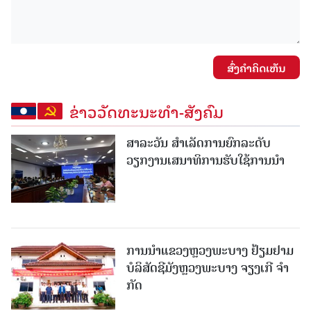
ສົ່ງຄໍາຄິດເຫັນ
ຂ່າວວັດທະນະທຳ-ສັງຄົມ
ສາລະວັນ ສໍາເລັດການຍົກລະດັບ
ວຽກງານເສນາທິການຮັບໃຊ້ການນໍາ
ການນຳແຂວງຫຼວງພະບາງ ຢ້ຽມ​ຢາມ
ບໍ​ລິ​ສັດຊີມັງຫຼວງພະບາງ ຈຽງເກີ ຈໍາ
ກັດ