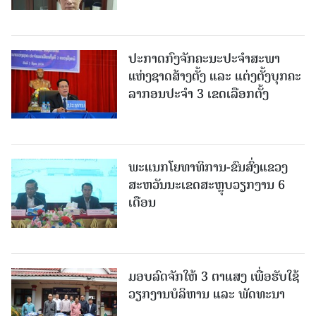
ປະກາດກົງຈັກຄະນະປະຈໍາສະພາ
ແຫ່ງຊາດສ້າງຕັ້ງ ແລະ ແຕ່ງຕັ້ງບຸກຄະ
ລາກອນປະຈໍາ 3 ເຂດເລືອກຕັ້ງ
ພະແນກໂຍທາທິການ-ຂົນສົ່ງແຂວງ
ສະຫວັນນະເຂດສະຫຼຸບວຽກງານ 6
ເດືອນ
ມອບລົດຈັກໃຫ້ 3 ຕາແສງ ເພື່ອຮັບໃຊ້
ວຽກງານບໍລິຫານ ແລະ ພັດທະນາ