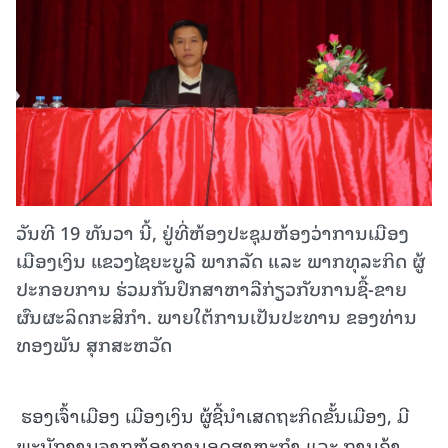
ວັນທີ 19 ທັນວາ ນີ້, ຢູ່ທີ່ຫ້ອງປະຊຸມຫ້ອງວ່າການເມືອງ
ເມືອງເງິນ ແຂວງໄຊຍະບູລີ ພາກລັດ ແລະ ພາກທຸລະກິດ ຜູ້
ປະກອບການ ຮ່ວມກັນປຶກສາຫາລືກ່ຽວກັບການຊື້-ຂາຍ
ຜົນຜະລິດກະສິກຳ. ພາຍໃຕ້ການເປັນປະທານ ຂອງທ່ານ
ທອງພັນ ສຸກສະຫວັດ
ຮອງເຈົ້າເມືອງ ເມືອງເງິນ ຜູ້ຊີ້ນຳເສດຖະກິດຂັ້ນເມືອງ, ມີ
ພະນັກງານຈາກຫ້ອງການອຸດສາຫະກຳ ແລະ ການຄ້າ,