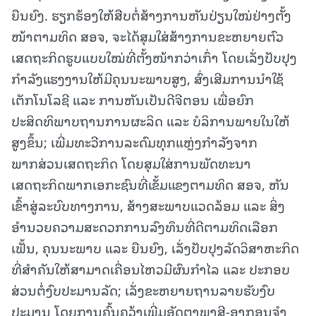
ຍືນຍົງ. ຮຽກຮ້ອງໃຫ້ສືບຕໍ່ສ້າງການຫັນປ່ຽນໃໝ່ຢ່າງຕັ້ງ
ໜ້າຕາມທິດ ສອຈ, ຈະໄດ້ສຸມໃສ່ສ້າງການຂະຫຍາຍຕົວ
ເສດຖະກິດຮູບແບບໃໝ່ທີ່ຕັ້ງໜ້າກວ່າເກົ່າ ໂດຍເລັ່ງປັບປຸງ
ກໍາລັງແຮງງານໃຫ້ມີຄຸນນະພາບສູງ, ສົ່ງເສີມການນໍາໃຊ້
ເຕັກໂນໂລຊີ ແລະ ການຫັນເປັນດີຈີຕອນ ເພື່ອຍົກ
ປະສິດທິພາບຖານການຜະລິດ ແລະ ບໍລິການພາຍໃນໃຫ້
ສູງຂຶ້ນ; ເພີ່ມທະວີການລະດົມທຸກແຫຼ່ງກຳລັງຈາກ
ພາກສ່ວນເສດຖະກິດ ໂດຍສຸມໃສ່ການພັດທະນາ
ເສດຖະກິດພາກເອກະຊົນທີ່ເຂັ້ມແຂງຕາມທິດ ສອຈ, ຫັນ
ເຂົ້າສູ່ລະບົບທາງການ, ສ້າງສະພາບແວດລ້ອມ ແລະ ສິ່ງ
ອໍານວຍຄວາມສະດວກການລົງທຶນທີ່ດີຕາມທິດເລືອກ
ເຟັ້ນ, ຄຸນນະພາບ ແລະ ຍືນຍົງ, ເລັ່ງປັບປຸງລັດວິສາຫະກິດ
ທີ່ສໍາຄັນໃຫ້ສາມາດເຄື່ອນໄຫວມີຜົນກຳໄລ ແລະ ປະກອບ
ສ່ວນຕໍ່ງົບປະມານລັດ; ເລັ່ງຂະຫຍາຍຖານລາຍຮັບງົບ
ປະມານ ໂດຍການຄົ້ນຄວ້າເພີ່ມອັດຕາພາສີ-ອາກອນຈໍາ