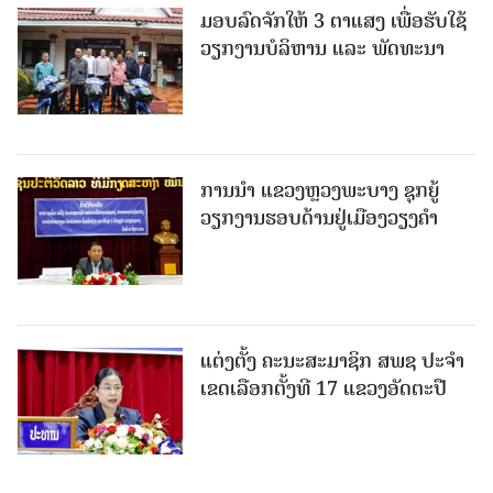
ມອບລົດຈັກໃຫ້ 3 ຕາແສງ ເພື່ອຮັບໃຊ້
ວຽກງານບໍລິຫານ ແລະ ພັດທະນາ
ການນຳ ແຂວງຫຼວງພະບາງ ຊຸກຍູ້
ວຽກງານຮອບດ້ານຢູ່ເມືອງວຽງຄໍາ
ແຕ່ງຕັ້ງ ຄະນະສະມາຊິກ ສພຊ ປະຈຳ
ເຂດເລືອກຕັ້ງທີ 17 ແຂວງອັດຕະປື