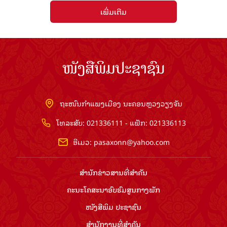
ເພີ່ມເຕີມ
ໜັງສືພິມປະຊາຊົນ
ຖະໜົນກຳແພງເມືອງ ນະຄອນຫຼວງວຽງຈັນ
ໂທລະສັບ: 021336111 - ແຟັກ: 021336113
ອີເມວ:
pasaxonn@yahoo.com
ສຳ​ນັກ​ຂ່າວ​ສານ​ທີ່​ສຳ​ຄັນ​
ຄະນະໂຄສະນາອົບຮົມ​ສູນ​ກາງ​ພັກ
ໜັງສືພິມ ປະ​ຊາ​ຊົນ
ສຳ​ນັກ​ງານ​ທີ່​ສຳ​ຄັນ