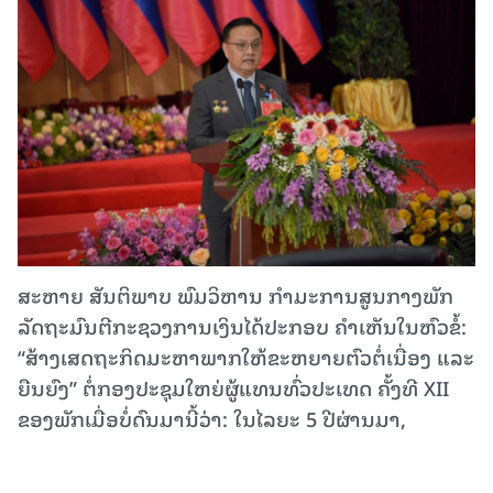
ສະຫາຍ ສັນຕິພາບ ພົມວິຫານ ກຳມະການສູນກາງພັກ
ລັດຖະມົນຕີກະຊວງການເງິນໄດ້ປະກອບ ຄໍາເຫັນໃນຫົວຂໍ້:
“ສ້າງເສດຖະກິດມະຫາພາກໃຫ້ຂະຫຍາຍຕົວຕໍ່ເນື່ອງ ແລະ
ຍືນຍົງ” ຕໍ່ກອງປະຊຸມໃຫຍ່ຜູ້ແທນທົ່ວປະເທດ ຄັ້ງທີ XII
ຂອງພັກເມື່ອບໍ່ດົນມານີ້ວ່າ: ໃນໄລຍະ 5 ປີຜ່ານມາ,