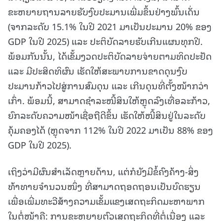
ຂະຫຍາຍຖານລາຍຮັບງົບປະມານເພີ່ມຂຶ້ນຢ່າງພົ້ນເດັ່ນ
(ຈາກລະດັບ 15.1% ໃນປີ 2021 ມາເປັນປະມານ 20% ຂອງ
GDP ໃນປີ 2025) ແລະ ປະຕິບັດລາຍຮັບເກີນແຜນທຸກປີ.
ພ້ອມກັນນັ້ນ, ໄດ້ເຂັ້ມງວດປະຕິບັດລາຍຈ່າຍຕາມທິດປະຢັດ
ແລະ ມີປະສິດທິຜົນ ເຮັດໃຫ້ສະພາບການຂາດດຸນງົບ
ປະມານກ້າວໄປສູ່ການສົມດຸນ ແລະ ເກີນດຸນທີ່ຕັ້ງໜ້າກວ່າ
ເກົ່າ. ພ້ອມນີ້, ສາມາດຊຳລະໜີ້ສິນໃຫ້ຫຼຸດລົງເທື່ອລະກ້າວ,
ຍົກລະດັບຄວາມໜ້າເຊື່ອຖືດີຂຶ້ນ ເຮັດໃຫ້ໜີ້ສິນຢູ່ໃນລະດັບ
ຄຸ້ມຄອງໄດ້ (ຫຼຸດຈາກ 112% ໃນປີ 2022 ມາເປັນ 88% ຂອງ
GDP ໃນປີ 2025).
ເຖິງວ່າມີຜົນສໍາເລັດຫຼາຍດ້ານ, ແຕ່ກໍຍັງມີຂໍ້ຄົງຄ້າງ-ສິ່ງ
ທ້າທາຍຈໍານວນໜຶ່ງ ທີ່ສາມາດຖອດຖອນເປັນບົດຮຽນ
ເພື່ອເພີ່ມທະວີສ້າງຄວາມເຂັ້ມແຂງເສດຖະກິດມະຫາພາກ
ໃນຕໍ່ໜ້າຄື: ການຂະຫຍາຍຕົວເສດຖະກິດທີ່ຕໍ່ເນື່ອງ ແລະ