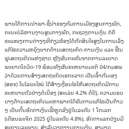
ພາຍໃຕ້ການນໍາພາ-ຊີ້ນໍາຂອງກົມການເມືອງສູນກາງພັກ,
ຄະນະບໍລິຫານງານສູນກາງພັກ, ກະຊວງການເງິນ ກໍຄື
ຂະແໜງການຕ່າງໆທີ່ກ່ຽວຂ້ອງໄດ້ຕັດສິນໃຈສູງໃນການເລັ່ງ
ແກ້ໄຂຄວາມຫຍຸ້ງຍາກດ້ານເສດຖະກິດ-ການເງິນ ແລະ ຟື້ນ
ຟູເສດຖະກິດແຫ່ງຊາດ ຫຼັງຜົນກະທົບຈາກການລະບາດ
ພະຍາດໂຄວິດ-19 ພ້ອມທັງຜັນຂະຫຍາຍມະຕິ 04/ກມສພ
ວ່າດ້ວຍການສ້າງເສດຖະກິດເອກະລາດ ເປັນເຈົ້າຕົນເອງ
(ສອຈ) ໃນໄລຍະໃໝ່ ໄດ້ສ້າງເງື່ອນໄຂໃຫ້ເສດຖະກິດມີການ
ຂະຫຍາຍຕົວຢ່າງຕໍ່ເນື່ອງ (ສະເລ່ຍ 4.2% ຕໍ່ປີ), ຄວາມບອບ
ບາງດ້ານເສດຖະກິດມະຫາພາກໄດ້ຮັບການແກ້ໄຂເປັນກ້າວ
ໆ ເປັນຕົ້ນອັດຕາເງິນເຟີ້ຫຼຸດລົງຢູ່ໃນລະດັບ 1 ໂຕເລກ
(ເດືອນພະຈິກ 2025 ຢູ່ໃນລະດັບ 4.8%), ອັດຕາແລກປ່ຽນມີ
ສະຖຽນລະພາບ, ສໍາລັບວຽກງານການເງິນ, ສາມາດ