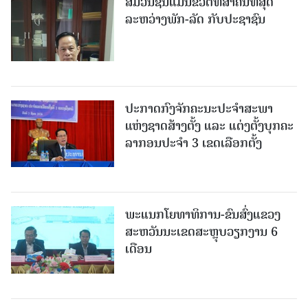
ສື່ມວນຊົນແມ່ນຂົວຕໍ່ທີ່ສໍາຄັນທີ່ສຸດ
ລະຫວ່າງພັກ-ລັດ ກັບປະຊາຊົນ
ປະກາດກົງຈັກຄະນະປະຈໍາສະພາ
ແຫ່ງຊາດສ້າງຕັ້ງ ແລະ ແຕ່ງຕັ້ງບຸກຄະ
ລາກອນປະຈໍາ 3 ເຂດເລືອກຕັ້ງ
ພະແນກໂຍທາທິການ-ຂົນສົ່ງແຂວງ
ສະຫວັນນະເຂດສະຫຼຸບວຽກງານ 6
ເດືອນ