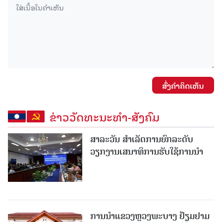
ສົ່ງຄໍາຄິດເຫັນ
ຂ່າວວັດທະນະທຳ-ສັງຄົມ
ສາລະວັນ ສໍາເລັດການຍົກລະດັບ
ວຽກງານເສນາທິການຮັບໃຊ້ການນໍາ
ການນຳແຂວງຫຼວງພະບາງ ຢ້ຽມ​ຢາມ