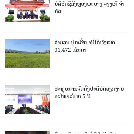
ບໍ​ລິ​ສັດຊີມັງຫຼວງພະບາງ ຈຽງເກີ ຈໍາ
ກັດ
ຄໍາມ່ວນ ປູກເຂົ້ານາປີໄດ້ທັງໝົດ
91,472 ເຮັກຕາ
ສະຫຼຸບການຈັດຕັ້ງປະຕິບັດວຽກງານ
ອະໄພຍະໂທດ 5 ປີ