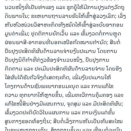
ນວນໜຶ່ງທີ່ເປັນທ່າແຮງ ແລະ ຊຸກຍູ້ໃຫ້ມີການປຸງແຕ່ງວັດຖຸ
ດິບພາຍໃນ; ຂະຫຍາຍຖານລາຍຮັບໃຫ້ເຂົ້າສູ່ລວງເລິກ; ເລັ່ງ
ຫັນຫົວໜ່ວຍວິສາຫະກິດທັງໝົດໃຫ້ເຂົ້າສູ່ລະບົບອາກອນ
ມູນຄ່າເພີ່ມ; ຢຸດຕິການຍົກເວັ້ນ ແລະ ເຂັ້ມງວດຕໍ່ການຫຼຸດ
ຜ່ອນພາສີ-ອາກອນທີ່ນອກເໜືອກົດໝາຍກຳນົດ; ສືບຕໍ່
ປັບປຸງປະສິດທິຜົນດ້ານລາຍຈ່າຍງົບປະມານ ໂດຍການ
ປັບປຸງນິຕິກຳທີ່ກ່ຽວຂ້ອງຈໍານວນໜຶ່ງ, ປັບປຸງການ
ຕິດຕາມ ແລະ ປະເມີນປະສິດທິຜົນດ້ານລາຍຈ່າຍ ໂດຍອີງ
ໃສ່ຜົນໄດ້ຮັບຕົວຈິງຕໍ່ເສດຖະກິດ, ເພີ່ມງົບປະມານໃຫ້
ໂຄງການດ້ານຊັບພະຍາກອນມະນຸດ ແລະ ການແກ້ໄຂ
ຄວາມ ທຸກຍາກໃຫ້ຫຼາຍຂຶ້ນ, ເພີ່ມທະວີການຄຸ້ມຄອງ ແລະ
ແກ້ໄຂໜີ້ສິນຢ່າງມີແຜນການ, ຈຸດສຸມ ແລະ ມີປະສິດທິຜົນ;
ເຂັ້ມງວດປະຕິບັດວິໄນແຜນການ ແລະ ການເງິນແຕ່ຂັ້ນ
ສູນກາງຮອດທ້ອງຖິ່ນ; ສືບຕໍ່ເລັ່ງການຫັນເປັນທັນສະໄໝ
ໃນຂະແໜງການເງິນ, ສ້າງຖານຂໍ້ມູນ ແລະ ເຊື່ອມຕໍ່ລະບົບ