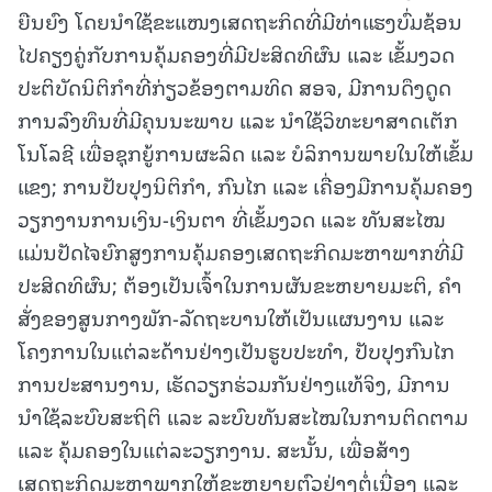
ຍືນຍົງ ໂດຍນໍາໃຊ້ຂະແໜງເສດຖະກິດທີ່ມີທ່າແຮງບົ່ມຊ້ອນ
ໄປຄຽງຄູ່ກັບການຄຸ້ມຄອງທີ່ມີປະສິດທິຜົນ ແລະ ເຂັ້ມງວດ
ປະຕິບັດນິຕິກຳທີ່ກ່ຽວຂ້ອງຕາມທິດ ສອຈ, ມີການດຶງດູດ
ການລົງທຶນທີ່ມີຄຸນນະພາບ ແລະ ນໍາໃຊ້ວິທະຍາສາດເຕັກ
ໂນໂລຊີ ເພື່ອຊຸກຍູ້ການຜະລິດ ແລະ ບໍລິການພາຍໃນໃຫ້ເຂັ້ມ
ແຂງ; ການປັບປຸງນິຕິກຳ, ກົນໄກ ແລະ ເຄື່ອງມືການຄຸ້ມຄອງ
ວຽກງານການເງິນ-ເງິນຕາ ທີ່ເຂັ້ມງວດ ແລະ ທັນສະໄໝ
ແມ່ນປັດໄຈຍົກສູງການຄຸ້ມຄອງເສດຖະກິດມະຫາພາກທີ່ມີ
ປະສິດທິຜົນ; ຕ້ອງເປັນເຈົ້າໃນການຜັນຂະຫຍາຍມະຕິ, ຄໍາ
ສັ່ງຂອງສູນກາງພັກ-ລັດຖະບານໃຫ້ເປັນແຜນງານ ແລະ
ໂຄງການໃນແຕ່ລະດ້ານຢ່າງເປັນຮູບປະທຳ, ປັບປຸງກົນໄກ
ການປະສານງານ, ເຮັດວຽກຮ່ວມກັນຢ່າງແທ້ຈິງ, ມີການ
ນໍາໃຊ້ລະບົບສະຖິຕິ ແລະ ລະບົບທັນສະໄໝໃນການຕິດຕາມ
ແລະ ຄຸ້ມຄອງໃນແຕ່ລະວຽກງານ. ສະນັ້ນ, ເພື່ອສ້າງ
ເສດຖະກິດມະຫາພາກໃຫ້ຂະຫຍາຍຕົວຢ່າງຕໍ່ເນື່ອງ ແລະ