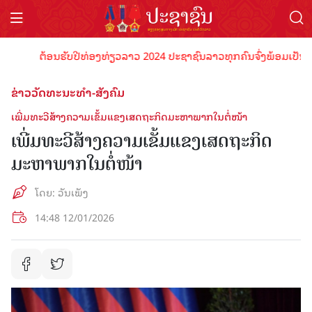
ຕ້ອນຮັບປີທ່ອງທ່ຽວລາວ 2024 ປະຊາຊົນລາວທຸກຄົນຈົ່ງພ້ອມເປັນເຈົ້າພາ
ຂ່າວວັດທະນະທຳ-ສັງຄົມ
ເພີ່ມທະວີສ້າງຄວາມເຂັ້ມແຂງເສດຖະກິດມະຫາພາກໃນຕໍ່ໜ້າ
ເພີ່ມທະວີສ້າງຄວາມເຂັ້ມແຂງເສດຖະກິດ
ມະຫາພາກໃນຕໍ່ໜ້າ
ໂດຍ: ວັນເພັງ
14:48 12/01/2026