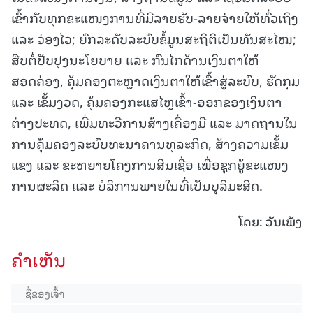
ເຂົ້າກັບທຸກຂະແໜງການທີ່ມີລາຍຮັບ-ລາຍຈ່າຍໃຫ້ທົ່ວເຖິງ
ແລະ ວ່ອງໄວ; ຍົກລະດັບລະບົບຂໍ້ມູນສະຖິຕິເປັນທັນສະໄໝ;
ສືບຕໍ່ປັບປຸງນະໂຍບາຍ ແລະ ກົນໄກດ້ານເງິນຕາໃຫ້
ສອດຄ່ອງ, ຄຸ້ມຄອງຕະຫຼາດເງິນຕາໃຫ້ເຂົ້າສູ່ລະບົບ, ຮັດກຸມ
ແລະ ເຂັ້ມງວດ, ຄຸ້ມຄອງກະແສໄຫຼເຂົ້າ-ອອກຂອງເງິນຕາ
ຕ່າງປະທດ, ເພີ່ມທະວີການສ້າງເຄື່ອງມື ແລະ ມາດຖານໃນ
ການຄຸ້ມຄອງລະບົບທະນາຄານທຸລະກິດ, ສ້າງຄວາມເຂັ້ມ
ແຂງ ແລະ ຂະຫຍາຍໂຄງການສິນເຊື່ອ ເພື່ອຊຸກຍູ້ຂະແໜງ
ການຜະລິດ ແລະ ບໍລິການພາຍໃນທີ່ເປັນບຸລິມະສິດ.
ໂດຍ: ວັນເພັງ
ຄໍາເຫັນ