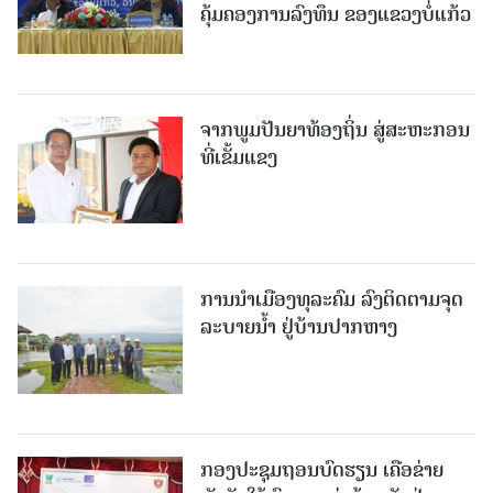
ຄຸ້ມຄອງການລົງທຶນ ຂອງແຂວງບໍ່ແກ້ວ
ຈາກພູມປັນຍາທ້ອງຖິ່ນ ສູ່ສະຫະກອນ
ທີ່ເຂັ້ມແຂງ
ການນໍາເມືອງທຸລະຄົມ ລົງຕິດຕາມຈຸດ
ລະບາຍນໍ້າ ຢູ່ບ້ານປາກຫາງ
ກອງປະຊຸມຖອນບົດຮຽນ ເຄືອຂ່າຍ