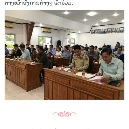
ຕາງໜ້າອົງການຕ່າງໆ ເຂົ້າຮ່ວມ.