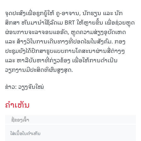
ຈຸດປະສົງເພື່ອຊຸກຍູ້ໃຫ້ ຄູ-ອາຈານ, ນັກຮຽນ ແລະ ນັກ
ສຶກສາ ຫັນມານຳໃຊ້ລົດເມ BRT ໃຫ້ຫຼາຍຂຶ້ນ ເພື່ອຊ່ວຍຫຼຸດ
ຜ່ອນການຈະລາຈອນແອອັດ, ຫຼຸດຄວາມສ່ຽງອຸບັດເຫດ
ແລະ ສ້າງວິໃນການເດີນທາງທີ່ປອດໄພໃນສັງຄົມ. ກອງ
ປະຊຸມຍັງໄດ້ປຶກສາຮູບແບບການໂຄສະນາຜ່ານສື່ຕ່າງໆ
ແລະ ຫາລືບັນຫາທີ່ກ່ຽວຂ້ອງ ເພື່ອໃຫ້ການດຳເນີນ
ວຽກງານມີປະສິດທິຜົນສູງສຸດ.
ຂ່າວ: ວຽງຈັນໃໝ່
ຄໍາເຫັນ