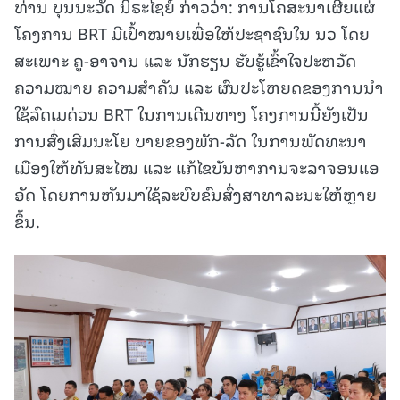
ທ່ານ ບຸນນະວັດ ນິຣະໄຊຍ໌ ກ່າວວ່າ: ການໂຄສະນາເຜີຍແຜ່
ໂຄງການ BRT ມີເປົ້າໝາຍເພື່ອໃຫ້ປະຊາຊົນໃນ ນວ ໂດຍ
ສະເພາະ ຄູ-ອາຈານ ແລະ ນັກຮຽນ ຮັບຮູ້ເຂົ້າໃຈປະຫວັດ
ຄວາມໝາຍ ຄວາມສຳຄັນ ແລະ ຜົນປະໂຫຍດຂອງການນຳ
ໃຊ້ລົດເມດ່ວນ BRT ໃນການເດີນທາງ ໂຄງການນີ້ຍັງເປັນ
ການສົ່ງເສີມນະໂຍ ບາຍຂອງພັກ-ລັດ ໃນການພັດທະນາ
ເມືອງໃຫ້ທັນສະໄໝ ແລະ ແກ້ໄຂບັນຫາການຈະລາຈອນແອ
ອັດ ໂດຍການຫັນມາໃຊ້ລະບົບຂົນສົ່ງສາທາລະນະໃຫ້ຫຼາຍ
ຂຶ້ນ.