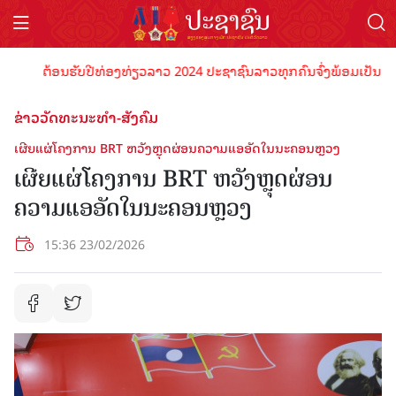
ຕ້ອນຮັບປີທ່ອງທ່ຽວລາວ 2024 ປະຊາຊົນລາວທຸກຄົນຈົ່ງພ້ອມເປັນເຈົ້າພາບທ
ຂ່າວວັດທະນະທຳ-ສັງຄົມ
ເຜີຍແຜ່ໂຄງການ BRT ຫວັງຫຼຸດຜ່ອນຄວາມແອອັດໃນນະຄອນຫຼວງ
ເຜີຍແຜ່ໂຄງການ BRT ຫວັງຫຼຸດຜ່ອນ
ຄວາມແອອັດໃນນະຄອນຫຼວງ
15:36 23/02/2026