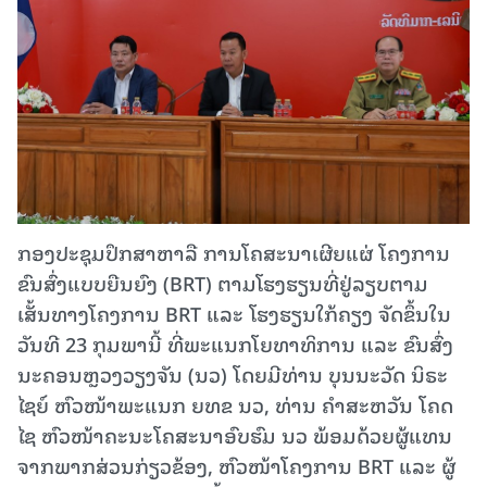
ກອງປະຊຸມປຶກສາຫາລື ການໂຄສະນາເຜີຍແຜ່ ໂຄງການ
ຂົນສົ່ງແບບຍືນຍົງ (BRT) ຕາມໂຮງຮຽນທີ່ຢູ່ລຽບຕາມ
ເສັ້ນທາງໂຄງການ BRT ແລະ ໂຮງຮຽນໃກ້ຄຽງ ຈັດຂຶ້ນໃນ
ວັນທີ 23 ກຸມພານີ້ ທີ່ພະແນກໂຍທາທິການ ແລະ ຂົນສົ່ງ
ນະຄອນຫຼວງວຽງຈັນ (ນວ) ໂດຍມີທ່ານ ບຸນນະວັດ ນິຣະ
ໄຊຍ໌ ຫົວໜ້າພະແນກ ຍທຂ ນວ, ທ່ານ ຄຳສະຫວັນ ໂຄດ
ໄຊ ຫົວໜ້າຄະນະໂຄສະນາອົບຮົມ ນວ ພ້ອມດ້ວຍຜູ້ແທນ
ຈາກພາກສ່ວນກ່ຽວຂ້ອງ, ຫົວໜ້າໂຄງການ BRT ແລະ ຜູ້