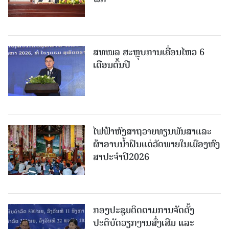
ສທໜລ ສະຫຼຸບການເຄື່ອນໄຫວ 6
ເດືອນຕົ້ນປີ
ໄຟຟ້າຫົງສາຖວາຍທຽນພັນສາແລະ
ຜ້າອາບນໍ້າຝົນແດ່ວັດພາຍໃນເມືອງຫົງ
ສາປະຈໍາປີ2026
ກອງປະຊຸມຕິດຕາມການຈັດຕັ້ງ
ປະຕິບັດວຽກງານສົ່ງເສີມ ແລະ