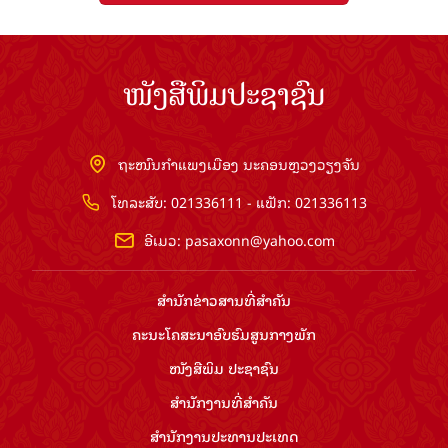
ໜັງສືພິມປະຊາຊົນ
ຖະໜົນກຳແພງເມືອງ ນະຄອນຫຼວງວຽງຈັນ
ໂທລະສັບ: 021336111 - ແຟັກ: 021336113
ອີເມວ:
pasaxonn@yahoo.com
ສຳ​ນັກ​ຂ່າວ​ສານ​ທີ່​ສຳ​ຄັນ​
ຄະນະໂຄສະນາອົບຮົມ​ສູນ​ກາງ​ພັກ
ໜັງສືພິມ ປະ​ຊາ​ຊົນ
ສຳ​ນັກ​ງານ​ທີ່​ສຳ​ຄັນ
ສຳ​ນັກ​ງານ​ປະ​ທານ​ປະ​ເທດ