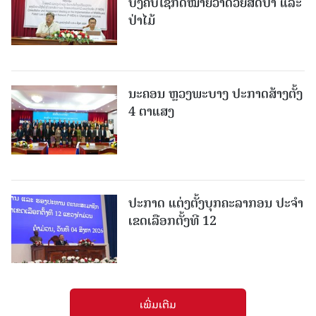
ບັງຄັບໃຊ້ກົດໝາຍວ່າດ້ວຍສັດປ່າ ແລະ
ປ່າໄມ້
ນະຄອນ ຫຼວງພະບາງ ປະ​ກາດ​ສ້າງ​ຕັ້ງ
4 ຕາແສງ
ປະກາດ ແຕ່ງຕັ້ງບຸກຄະລາກອນ ປະຈໍາ
ເຂດເລືອກຕັ້ງທີ 12
ເພີ່ມເຕີມ