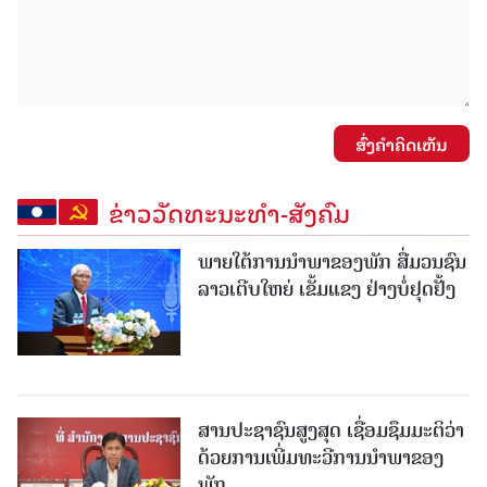
ສົ່ງຄໍາຄິດເຫັນ
ຂ່າວວັດທະນະທຳ-ສັງຄົມ
ພາຍໃຕ້ການນໍາພາຂອງພັກ ສື່ມວນຊົນ
ລາວເຕີບໃຫຍ່ ເຂັ້ມແຂງ ຢ່າງບໍ່ຢຸດຢັ້ງ
ສານປະຊາຊົນສູງສຸດ ເຊື່ອມຊຶມມະຕິວ່າ
ດ້ວຍການເພີ່ມທະວີການນຳພາຂອງ
ພັກ