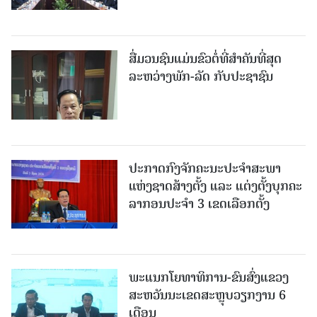
ສື່ມວນຊົນແມ່ນຂົວຕໍ່ທີ່ສໍາຄັນທີ່ສຸດ
ລະຫວ່າງພັກ-ລັດ ກັບປະຊາຊົນ
ປະກາດກົງຈັກຄະນະປະຈໍາສະພາ
ແຫ່ງຊາດສ້າງຕັ້ງ ແລະ ແຕ່ງຕັ້ງບຸກຄະ
ລາກອນປະຈໍາ 3 ເຂດເລືອກຕັ້ງ
ພະແນກໂຍທາທິການ-ຂົນສົ່ງແຂວງ
ສະຫວັນນະເຂດສະຫຼຸບວຽກງານ 6
ເດືອນ