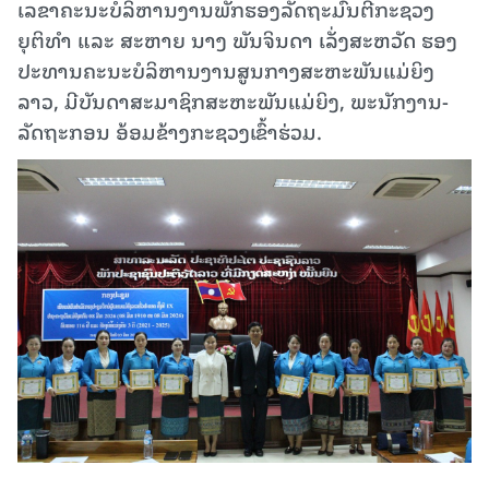
ເລຂາຄະນະບໍລິຫານງານພັກຮອງລັດຖະມົນຕີກະຊວງ
ຍຸຕິທຳ ແລະ ສະຫາຍ ນາງ ພັນຈິນດາ ເລັ່ງສະຫວັດ ຮອງ
ປະທານຄະນະບໍລິຫານງານສູນກາງສະຫະພັນແມ່ຍິງ
ລາວ, ມີບັນດາສະມາຊິກສະຫະພັນແມ່ຍິງ, ພະນັກງານ-
ລັດຖະກອນ ອ້ອມຂ້າງກະຊວງເຂົ້າຮ່ວມ.