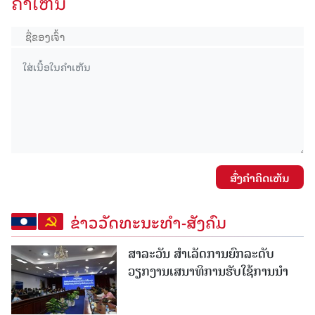
ຄໍາເຫັນ
ສົ່ງຄໍາຄິດເຫັນ
ຂ່າວວັດທະນະທຳ-ສັງຄົມ
ສາລະວັນ ສໍາເລັດການຍົກລະດັບ
ວຽກງານເສນາທິການຮັບໃຊ້ການນໍາ