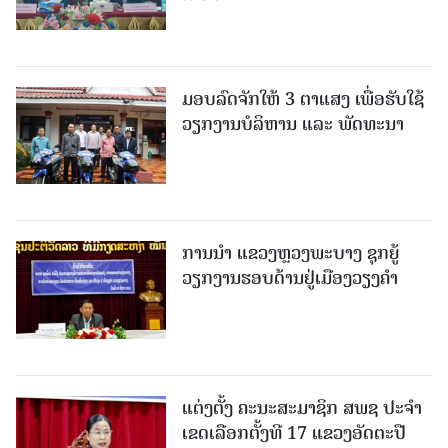
ມອບລົດຈັກໃຫ້ 3 ຕາແສງ ເພື່ອຮັບໃຊ້
ວຽກງານບໍລິຫານ ແລະ ພັດທະນາ
ການນຳ ແຂວງຫຼວງພະບາງ ຊຸກຍູ້
ວຽກງານຮອບດ້ານຢູ່ເມືອງວຽງຄໍາ
ແຕ່ງຕັ້ງ ຄະນະສະມາຊິກ ສພຊ ປະຈຳ
ເຂດເລືອກຕັ້ງທີ 17 ແຂວງອັດຕະປື