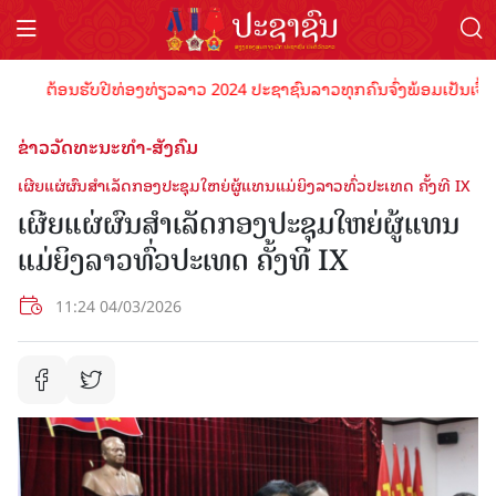
ຕ້ອນຮັບປີທ່ອງທ່ຽວລາວ 2024 ປະຊາຊົນລາວທຸກຄົນຈົ່ງພ້ອມເປັນເຈົ້າພາບທີ
ຂ່າວວັດທະນະທຳ-ສັງຄົມ
ເຜີຍແຜ່ຜົນສຳເລັດກອງປະຊຸມໃຫຍ່ຜູ້ແທນແມ່ຍິງລາວທົ່ວປະເທດ ຄັ້ງທີ IX
ເຜີຍແຜ່ຜົນສຳເລັດກອງປະຊຸມໃຫຍ່ຜູ້ແທນ
ແມ່ຍິງລາວທົ່ວປະເທດ ຄັ້ງທີ IX
11:24 04/03/2026