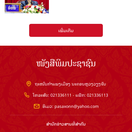
ເພີ່ມເຕີມ
ໜັງສືພິມປະຊາຊົນ
ຖະໜົນກຳແພງເມືອງ ນະຄອນຫຼວງວຽງຈັນ
ໂທລະສັບ: 021336111 - ແຟັກ: 021336113
ອີເມວ:
pasaxonn@yahoo.com
ສຳ​ນັກ​ຂ່າວ​ສານ​ທີ່​ສຳ​ຄັນ​