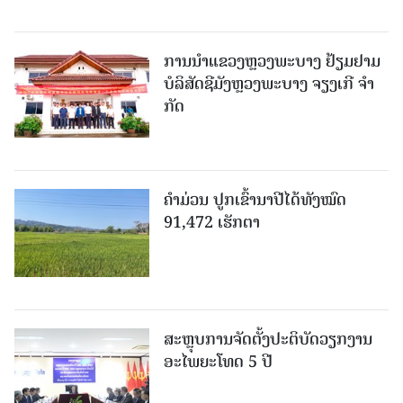
ການນຳແຂວງຫຼວງພະບາງ ຢ້ຽມ​ຢາມ
ບໍ​ລິ​ສັດຊີມັງຫຼວງພະບາງ ຈຽງເກີ ຈໍາ
ກັດ
ຄໍາມ່ວນ ປູກເຂົ້ານາປີໄດ້ທັງໝົດ
91,472 ເຮັກຕາ
ສະຫຼຸບການຈັດຕັ້ງປະຕິບັດວຽກງານ
ອະໄພຍະໂທດ 5 ປີ