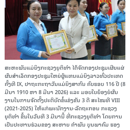
ສະຫະພັນແມ່ຍິງກະຊວງຍຸຕິທຳ ໄດ້ຈັດກອງປະຊຸມເຜີຍແຜ່
ຜົນສຳເລັດກອງປະຊຸມໃຫຍ່ຜູ້ແທນແມ່ຍິງລາວທົ່ວປະເທດ
ຄັ້ງທີ IX, ປາຖະກະຖາວັນແມ່ຍິງສາກົນ ຄົບຮອບ 116 ປີ (8
ມີນາ 1910 ຫາ 8 ມີນາ 2026) ແລະ ມອບໃບຍ້ອງຍໍຜົນ
ງານໃນການຈັດຕັ້ງປະຕິບັດຂໍ້ແຂ່ງຂັນ 3 ດີ ສະໄໝທີ VIII
(2021-2025) ໃຫ້ແກ່ພະນັກງານ-ລັດຖະກອນ ກະຊວງ
ຍຸຕິທຳ ຂຶ້ນໃນວັນທີ 3 ມີນານີ້ ທີ່ກະຊວງຍຸຕິທຳ ໂດຍການ
ເປັນປະທານຮ່ວມຂອງ ສະຫາຍ ຄຳພັນ ບຸນພາຄົມ ຮອງ