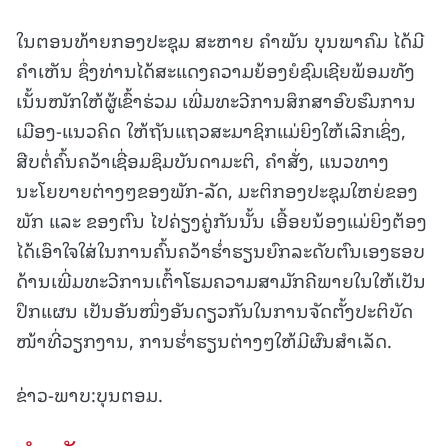
ໃນຕອນທ້າຍກອງປະຊຸມ ສະຫາຍ ຄຳພັນ ບຸນພາຄົມ ໄດ້ມີ
ຄຳເຫັນ ຊຶ່ງທ່ານໄດ້ສະແດງຄວາມຍ້ອງຍໍຊົມເຊີຍພ້ອມທັງ
ເນັ້ນໜັກໃຫ້ຜູ້ເຂົ້າຮ່ວມ ເພີ່ມທະວີການສຶກສາອົບຮົມການ
ເມືອງ-ແນວຄິດ ໃຫ້ຖັນແຖວສະມາຊິກແມ່ຍິງໃຫ້ເລີກເຊິ່ງ,
ສືບຕໍ່ຄົ້ນຄວ້າເຊື່ອມຊຶມບັນດາມະຕິ, ຄຳສັ່ງ, ແນວທາງ
ນະໂຍບາຍຕ່າງໆຂອງພັກ-ລັດ, ມະຕິກອງປະຊຸມໃຫຍ່ຂອງ
ພັກ ແລະ ຂອງຕົນ ໄປຄ່ຽງຄູ່ກັນນັ້ນ ເອື້ອຍນ້ອງແມ່ຍິງຕ້ອງ
ໄດ້ເອົາໃຈໃສ່ໃນການຄົ້ນຄວ້າຮ່ຳຮຽນຍົກລະດັບຕົນເອງຮອບ
ດ້ານເພີ່ມທະວີການເຕົ້າໂຮມຄວາມສາມັກຄີພາຍໃນໃຫ້ເປັນ
ປຶກແຜນ ເປັນອັນໜຶ່ງອັນດຽວກັນໃນການຈັດຕັ້ງປະຕິບັດ
ໜ້າທີ່ວຽກງານ, ການຮ່ຳຮຽນຕ່າງໆໃຫ້ມີຜົນສຳເລັດ.
ຂ່າວ-ພາບ:ບຸນຕອມ.