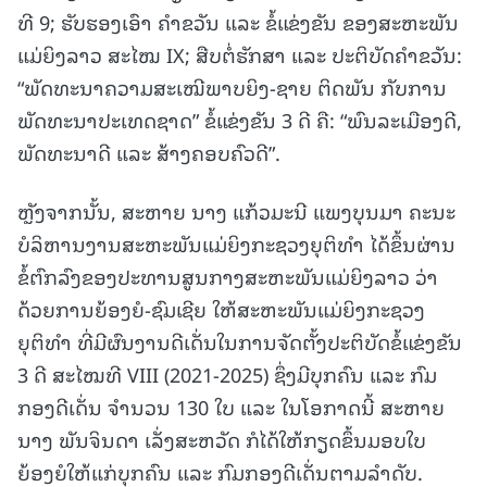
ທີ 9; ຮັບຮອງເອົາ ຄໍາຂວັນ ແລະ ຂໍ້ແຂ່ງຂັນ ຂອງສະຫະພັນ
ແມ່ຍິງລາວ ສະໄໝ IX; ສືບຕໍ່ຮັກສາ ແລະ ປະຕິບັດຄໍາຂວັນ:
“ພັດທະນາຄວາມສະເໝີພາບຍິງ-ຊາຍ ຕິດພັນ ກັບການ
ພັດທະນາປະເທດຊາດ” ຂໍ້ແຂ່ງຂັນ 3 ດີ ຄື: “ພົນລະເມືອງດີ,
ພັດທະນາດີ ແລະ ສ້າງຄອບຄົວດີ”.
ຫຼັງຈາກນັ້ນ, ສະຫາຍ ນາງ ແກ້ວມະນີ ແພງບຸນມາ ຄະນະ
ບໍລິຫານງານສະຫະພັນແມ່ຍິງກະຊວງຍຸຕິທຳ ໄດ້ຂຶ້ນຜ່ານ
ຂໍ້ຕົກລົງຂອງປະທານສູນກາງສະຫະພັນແມ່ຍິງລາວ ວ່າ
ດ້ວຍການຍ້ອງຍໍ-ຊົມເຊີຍ ໃຫ້ສະຫະພັນແມ່ຍິງກະຊວງ
ຍຸຕິທຳ ທີ່ມີຜົນງານດີເດັ່ນໃນການຈັດຕັ້ງປະຕິບັດຂໍ້ແຂ່ງຂັນ
3 ດີ ສະໄໝທີ VIII (2021-2025) ຊຶ່ງມີບຸກຄົນ ແລະ ກົມ
ກອງດີເດັ່ນ ຈຳນວນ 130 ໃບ ແລະ ໃນໂອກາດນີ້ ສະຫາຍ
ນາງ ພັນຈິນດາ ເລັ່ງສະຫວັດ ກໍໄດ້ໃຫ້ກຽດຂຶ້ນມອບໃບ
ຍ້ອງຍໍໃຫ້ແກ່ບຸກຄົນ ແລະ ກົມກອງດີເດັ່ນຕາມລຳດັບ.