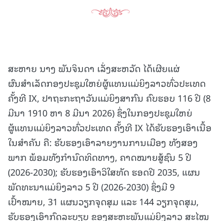
ສະຫາຍ ນາງ ພັນຈິນດາ ເລັ່ງສະຫວັດ ໄດ້ເຜີຍແຜ່
ຜົນສຳເລັດກອງປະຊຸມໃຫຍ່ຜູ້ແທນແມ່ຍິງລາວທົ່ວປະເທດ
ຄັ້ງທີ IX, ປາຖະກະຖາວັນແມ່ຍິງສາກົນ ຄົບຮອບ 116 ປີ (8
ມີນາ 1910 ຫາ 8 ມີນາ 2026) ຊຶ່ງໃນກອງປະຊຸມໃຫຍ່
ຜູ້ແທນແມ່ຍິງລາວທົ່ວປະເທດ ຄັ້ງທີ IX ໄດ້ຮັບຮອງເອົາເນື້ອ
ໃນສໍາຄັນ ຄື: ຮັບຮອງເອົາລາຍງານການເມືອງ ທັງສອງ
ພາກ ພ້ອມທັງກໍານົດທິດທາງ, ຄາດໝາຍສູ້ຊົນ 5 ປີ
(2026-2030); ຮັບຮອງເອົາວິໃສທັດ ຮອດປີ 2035, ແຜນ
ພັດທະນາແມ່ຍິງລາວ 5 ປີ (2026-2030) ຊຶ່ງມີ 9
ເປົ້າໝາຍ, 31 ແຜນວຽກຈຸດສຸມ ແລະ 144 ວຽກຈຸດສຸມ,
ຮັບຮອງເອົາກົດລະບຽບ ຂອງສະຫະພັນແມ່ຍິງລາວ ສະໄໝ