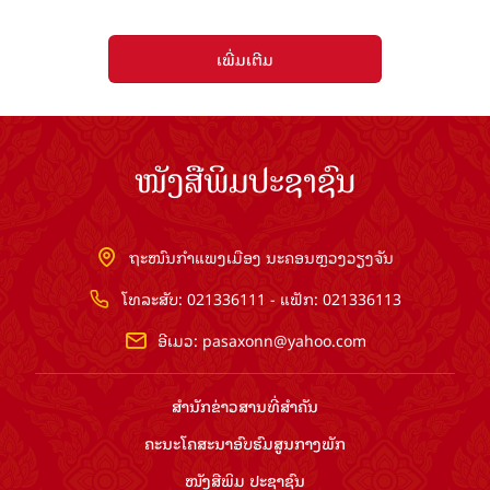
ເພີ່ມເຕີມ
ໜັງສືພິມປະຊາຊົນ
ຖະໜົນກຳແພງເມືອງ ນະຄອນຫຼວງວຽງຈັນ
ໂທລະສັບ: 021336111 - ແຟັກ: 021336113
ອີເມວ:
pasaxonn@yahoo.com
ສຳ​ນັກ​ຂ່າວ​ສານ​ທີ່​ສຳ​ຄັນ​
ຄະນະໂຄສະນາອົບຮົມ​ສູນ​ກາງ​ພັກ
ໜັງສືພິມ ປະ​ຊາ​ຊົນ