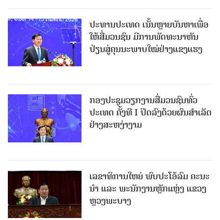
ປະທານປະເທດ ເນັ້ນຫຼາຍບັນຫາເພື່ອ
ໃຫ້ສື່ມວນຊົນ ມີການພັດທະນາຫັນ
ປ່ຽນສູ່ຄຸນນະພາບໃໝ່ຢ່າງແຂງແຮງ
ກອງປະຊຸມວຽກງານສື່ມວນຊົນທົ່ວ
ປະເທດ ຄັ້ງທີ I ປິດລົງດ້ວຍຜົນສໍາເລັດ
ຢ່າງສະຫງ່າງາມ
ເລຂາທິການໃຫຍ່ ພົບປະໂອ້ລົມ ຄະນະ
ນໍາ ແລະ ພະນັກງານຫຼັກແຫຼ່ງ ແຂວງ
ຫຼວງພະບາງ