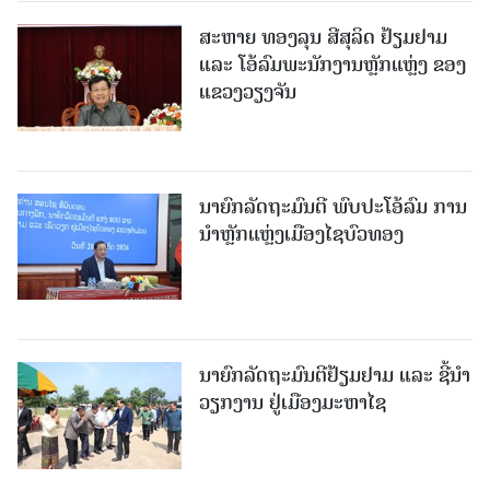
ສະຫາຍ ທອງລຸນ ສີສຸລິດ ຢ້ຽມຢາມ
ແລະ ໂອ້ລົມພະນັກງານຫຼັກແຫຼ່ງ ຂອງ
ແຂວງວຽງຈັນ
ນາຍົກລັດຖະມົນຕີ ພົບປະໂອ້ລົມ ການ
ນຳຫຼັກແຫຼ່ງເມືອງໄຊບົວທອງ
ນາຍົກລັດຖະມົນຕີຢ້ຽມຢາມ ແລະ ຊີ້ນຳ
ວຽກງານ ຢູ່ເມືອງມະຫາໄຊ