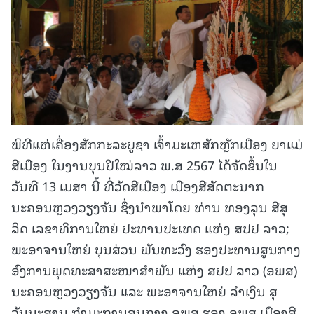
ພິທີແຫ່ເຄື່ອງສັກກະລະບູຊາ ເຈົ້າມະເຫສັກຫຼັກເມືອງ ຍາແມ່
ສີເມືອງ ໃນງານບຸນປີໃໝ່ລາວ ພ.ສ 2567 ໄດ້ຈັດຂຶ້ນໃນ
ວັນທີ 13 ເມສາ ນີ້ ທີ່ວັດສີເມືອງ ເມືອງສີສັດຕະນາກ
ນະຄອນຫຼວງວຽງຈັນ ຊຶ່ງນໍາພາໂດຍ ທ່ານ ທອງລຸນ ສີສຸ
ລິດ ເລຂາທິການໃຫຍ່ ປະທານປະເທດ ແຫ່ງ ສປປ ລາວ;
ພະອາຈານໃຫຍ່ ບຸນສ່ວນ ພັນທະວົງ ຮອງປະທານສູນກາງ
ອົງການພຸດທະສາສະໜາສຳພັນ ແຫ່ງ ສປປ ລາວ (ອພສ)
ນະຄອນຫຼວງວຽງຈັນ ແລະ ພະອາຈານໃຫຍ່ ລໍາເງິນ ສຸ
ວັນນະສານ ກໍາມະການສູນກາງ ອພສ ຮອງ ອພສ ເມືອງສີ