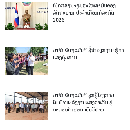
ເປີດກອງປະຊຸມສະໄໝສາມັນຂອງ
ລັດຖະບານ ປະຈໍາເດືອນກໍລະກົດ
2026
ນາຍົກລັດຖະມົນຕີ ຊີ້ນຳວຽກງານ ຢູ່ຕາ
ແສງຕຸ້ມລານ
ນາຍົກລັດຖະມົນຕີ ຊຸກຍູ້ໂຄງການ
ໄຟຟ້າພະລັງງານແສງຕາເວັນ ຢູ່
ນະຄອນໄກສອນ ພົມວິຫານ