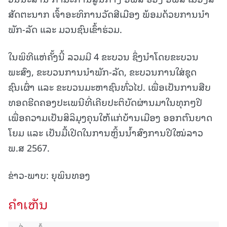
ສັດຕະນາກ ເຈົ້າອະທິການວັດສີເມືອງ ພ້ອມດ້ວຍການນໍາ
ພັກ-ລັດ ແລະ ມວນຊົນເຂົ້າຮ່ວມ.
ໃນພິທີແຫ່ຄັ້ງນີ້ ລວມມີ 4 ຂະບວນ ຊຶ່ງນໍາໂດຍຂະບວນ
ພະສົງ, ຂະບວນການນໍາພັກ-ລັດ, ຂະບວນການໃສ່ຊຸຸດ
ຊົນເຜົ່າ ແລະ ຂະບວນມະຫາຊົນທົ່ວໄປ. ເພື່ອເປັນການສືບ
ທອດຮີດຄອງປະເພນີທີ່ເຄີຍປະຕິບັດຜ່ານມາໃນທຸກໆປີ
ເພື່ອຄວາມເປັນສິລິມຸງຄຸນໃຫ້ແກ່ບ້ານເມືອງ ອອກຕົນຍາດ
ໂຍມ ແລະ ເປັນມື້ເປີດໃນການຫຼິ້ນນໍ້າສົງການປີໃໝ່ລາວ
ພ.ສ 2567.
ຂ່າວ-ພາບ: ຍຸພິນທອງ
ຄໍາເຫັນ