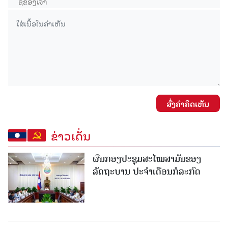
ສົ່ງຄໍາຄິດເຫັນ
ຂ່າວເດັ່ນ
ຜົນກອງປະຊຸມສະໄໝສາມັນຂອງ
ລັດຖະບານ ປະຈຳເດືອນກໍລະກົດ