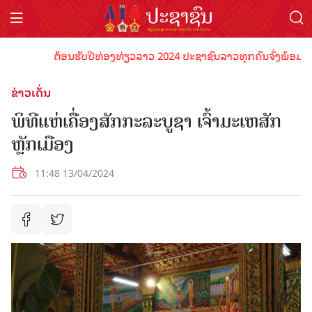
ຕ້ອນຮັບປີທ່ອງທ່ຽວລາວ 2024 ປະຊາຊົນລາວທຸກຄົນຈົ່ງພ້ອມເປັນເຈົ
ຂ່າວເດັ່ນ
ພິທີແຫ່ເຄື່ອງສັກກະລະບູຊາ ເຈົ້າມະເຫສັກ
ຫຼັກເມືອງ
11:48 13/04/2024