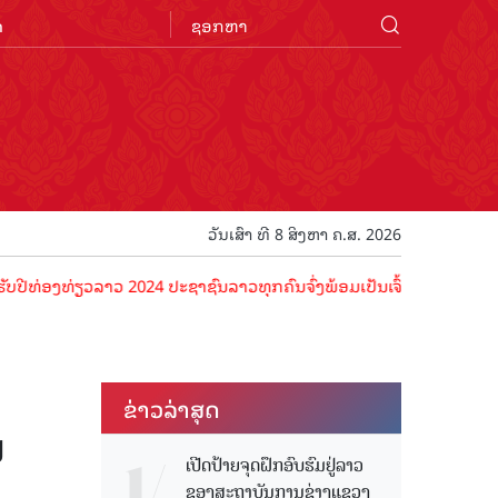
n
ວັນເສົາ ທີ 8 ສິງຫາ ຄ.ສ. 2026
່ຽວລາວ 2024 ປະຊາຊົນລາວທຸກຄົນຈົ່ງພ້ອມເປັນເຈົ້າພາບທີ່ດີ ຕ້ອນຮັບນັກທ່
ຂ່າວ​ລ່າ​ສຸດ
ນ
ເປີດປ້າຍຈຸດຝຶກອົບຮົມຢູ່ລາວ
ຂອງສະຖາບັນການຊ່າງແຂວງ