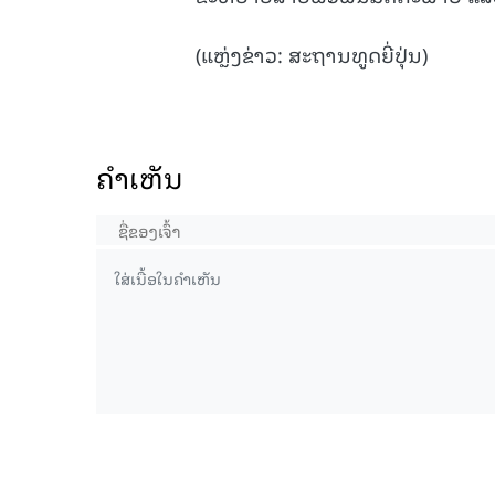
(ແຫຼ່ງຂ່າວ: ສະຖານທູດຍີ່ປຸ່ນ)
ຄໍາເຫັນ