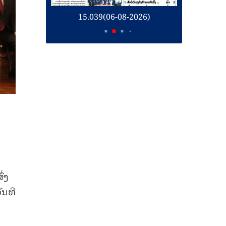
26)
15.039(06-08-2026)
1
ົ່ງ
ັນທີ