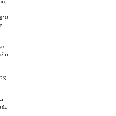
ທດ.
ຫຼາຍ
ະ
ກອນ
ເປັນ
DS)
ໄລ
ເສີມ