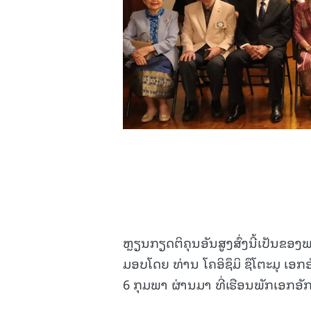
ຫຼຽນກຽດຕິຄຸນອັນສູງສົ່ງນີ້ເປັນຂອງ
ມອບໂດຍ ທ່ານ ໂຄອິຊຶມິ ຊຶໂຕະມຸ ເອກອ
6 ກຸມພາ ຜ່ານມາ ທີ່ເຮືອນພັກເອກອັກ