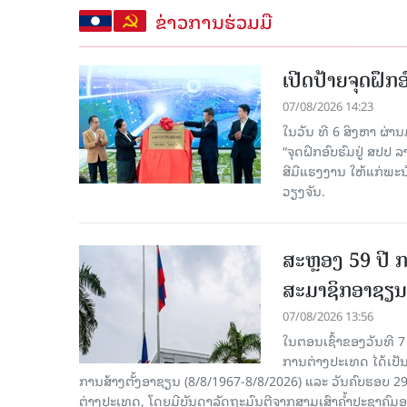
ຂ່າວການຮ່ວມມື
ເປີດປ້າຍຈຸດຝຶ
07/08/2026 14:23
ໃນວັນ ທີ 6 ສິງຫາ ຜ່າ
“ຈຸດຝຶກອົບຮົມຢູ່ ສປປ
ສີມືແຮງງານ ໃຫ້ແກ່ພ
ວຽງຈັນ.
ສະຫຼອງ 59 ປີ ກ
ສະມາຊິກອາຊຽນ
07/08/2026 13:56
ໃນຕອນເຊົ້າຂອງວັນທີ 
ການຕ່າງປະເທດ ໄດ້ເປັນປ
ການສ້າງຕັ້ງອາຊຽນ (8/8/1967-8/8/2026) ແລະ ວັນຄົບຮອບ 29
ຕ່າງປະເທດ, ໂດຍມີບັນດາລັດຖະມົນຕີຈາກສາມເສົາຄໍ້າປະຊາຄ