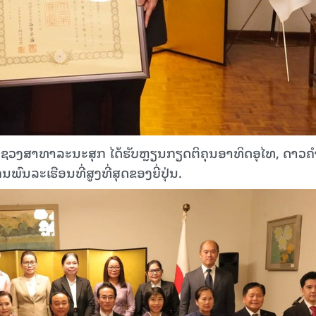
ະຊວງສາທາລະນະສຸກ ໄດ້ຮັບຫຼຽນກຽດຕິຄຸນອາທິດອຸໄທ, ດາວຄ
ນພົນລະເຮືອນທີ່ສູງທີ່ສຸດຂອງຍີ່ປຸ່ນ.