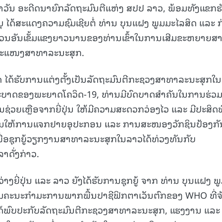
ບຜາວັນ ອະດີດນາຍົກລັດຖະມົນຕີແຫ່ງ ສປປ ລາວ, ພ້ອມທັງແຂກຮ
ຕະມຸ ໄດ້ສະແດງຄວາມຊົມເຊີຍຕໍ່ ທ່ານ ບຸນແຝງ ພູມມະໄລສິດ ແລະ 
ນອັນເຂັ້ມແຂງຍາວນານຂອງທ່ານເຂົ້າໃນການເສີມຂະຫຍາຍສ
ໃນຂະແໜງສາທາລະນະສຸກ.
ິດ ໄດ້ຮັບການແຕ່ງຕັ້ງເປັນລັດຖະມົນຕີກະຊວງສາທາລະນະສຸກໃນ
ະບາດຂອງພະຍາດໂຄວິດ-19, ທ່ານມີບົດບາດສຳຄັນໃນການຮ່ວມ
ານຊ່ວຍເຫຼືອຈາກຍີ່ປຸ່ນ ໃຫ້ມີຄວາມສະດວກວ່ອງໄວ ແລະ ມີປະສິດທ
ງຜົນໃຫ້ການແຈກຢາຍອຸປະກອນ ແລະ ການສະໜອງວັກຊິນປ້ອງກັ
ພື່ອຊຸກຍູ້ວຽກງານສາທາລະນະສຸກໃນລາວໄດ້ທ່ວງທັນກັບ
ດັ່ງກ່າວ.
ງຍີ່ປຸ່ນ ແລະ ລາວ ຍັງໄດ້ຮັບການຊຸກຍູ້ ຈາກ ທ່ານ ບຸນແຝງ ພ
ປະຊຸມຄະນະກຳມະການພາກພື້ນປາຊີຟິກຕາເວັນຕົກຂອງ WHO ທີ່ຈ
ທ່ານໄດ້ພົບປະກັບລັດຖະມົນຕີກະຊວງສາທາລະນະສຸກ, ແຮງງານ ແລະ