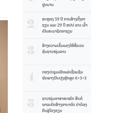
ຢູນນານ
ສະຫຼອງ 59 ປີ ການສ້າງຕັ້ງອາ
ຊຽນ ແລະ 29 ປີ ສປປ ລາວ ເຂົ້າ
ເປັນສະມາຊິກອາຊຽນ
ສ້າງຄວາມເຂັ້ມແຂງໃຫ້ສື່ມວນ
ຊົນຊາວໜຸ່ມລາວ
ກອງປະຊຸມເຜີຍແຜ່ເຊື່ອມຊຶມ
ທິດທາງປັບປຸງຫຼັກສູດ 6+3+3
ຊາວໜຸ່ມອາສາສະໝັກ ສືບຕໍ່
ພາລະກິດສ້າງອານາຄົດ ນໍານ້ອງ
ຄືນສູ່ໂຮງຮຽນ