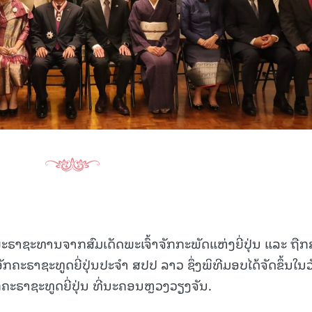
15.040(07-08-20
ພະຣາຊະທານຈາກສົມເດັດພະເຈົ້າຈັກກະພັດແຫ່ງຍີ່ປຸ່ນ ແລະ ຖືກສ
ັກຄະຣາຊະທູດຍີ່ປຸ່ນປະຈຳ ສປປ ລາວ ຊຶ່ງພິທີມອບໄດ້ຈັດຂຶ້ນໃນວ
ຄະຣາຊະທູດຍີ່ປຸ່ນ ທີ່ນະຄອນຫຼວງວຽງຈັນ.