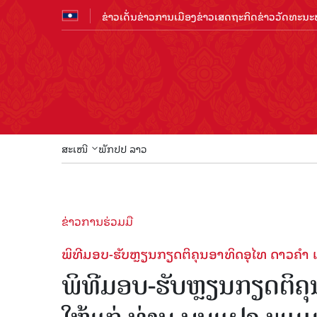
ຂ່າວເດັ່ນ
ຂ່າວການເມືອງ
ຂ່າວເສດຖະກິດ
ຂ່າວວັດທະນະທ
ສະເໜີ
ພັກປປ ລາວ
ຂ່າວການຮ່ວມມື
ພິທີມອບ-ຮັບຫຼຽນກຽດຕິຄຸນອາທິດອຸໄທ ດາວຄຳ ແ
ພິທີມອບ-ຮັບຫຼຽນກຽດຕິຄຸ