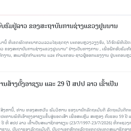
ກອົບຮົມຢູ່ລາວ ຂອງສະຖາບັນການຊ່າງແຂວງຢູນນານ
ນມານີ້ ທີ່ເຂດພັດທະນາກວມລວມໄຊເຊດຖາ ນະຄອນຫຼວງວຽງຈັນ, ໄດ້ຈັດພິທີເປີດ
 ລາວ ຂອງສະຖາບັນການຊ່າງແຂວງຢູນນານ” ຢ່າງເປັນທາງການ , ເພື່ອຝຶກອົບຮົມທ
ະນັກງານ, ສະມາຊິກກຳມະບານ ແລະ ກຳມະກອນ-ຊາວຜູ້ອອກແຮງງານ ຢູ່ນະຄອນຫຼ
ານສ້າງຕັ້ງອາຊຽນ ແລະ 29 ປີ ສປປ ລາວ ເຂົ້າເປັນ
7 ສິງຫານີ້, ທ່ານ ທອງສະຫວັນ ພົມວິຫານ ຮອງນາຍົກລັດຖະມົນຕີ ລັດຖະມົນຕີກ
ະທານພິທີເອົາທຸງອາຊຽນຂຶ້ນສູ່ຍອດເສົາ ເພື່ອສະເຫຼີມ ສະຫຼອງ ຄົບຮອບ 59 ປີ 
 ປີ ທີ່ ສປປ ລາວ ເຂົ້າເປັນສະມາຊິກອາຊຽນ (23/7/1997-23/7/2026) ທີ່ກະຊວ
ົມອາຊຽນ, ບັນດາຮອງລັດຖະມົນຕີ, ບັນດາເອກອັກຄະລັດຖະທູດປະເທດສະມາຊິກອາ