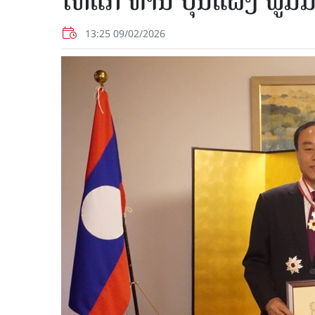
ໃຫ້ແກ່ ທ່ານ ບຸນແຝງ ພູມ
13:25 09/02/2026