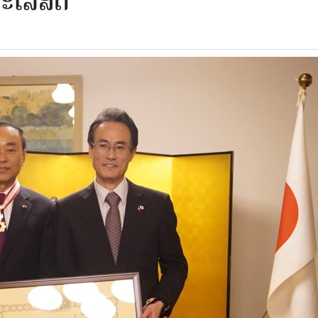
ມະໄລສິດ