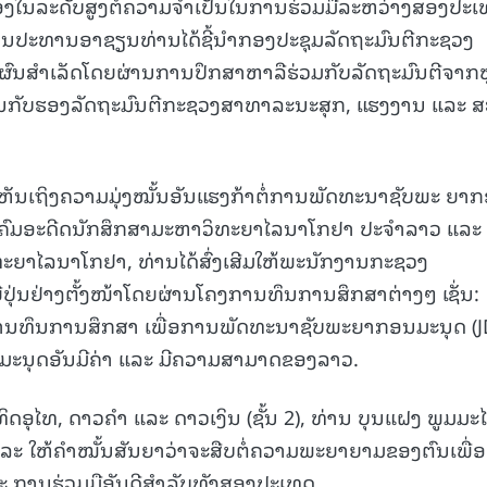
ຮ້ອງໃນລະດັບສູງຕໍ່ຄວາມຈຳເປັນໃນການຮ່ວມມືລະຫວ່າງສອງປະເ
ປັນປະທານອາຊຽນທ່ານໄດ້ຊີ້ນຳກອງປະຊຸມລັດຖະມົນຕີກະຊວງ
ຜົນສຳເລັດໂດຍຜ່ານການປຶກສາຫາລືຮ່ວມກັບລັດຖະມົນຕີຈາກ
ນກັບຮອງລັດຖະມົນຕີກະຊວງສາທາລະນະສຸກ, ແຮງງານ ແລະ ສ
ເຫັນເຖິງຄວາມມຸ່ງໝັ້ນອັນແຮງກ້າຕໍ່ການພັດທະນາຊັບພະ ຍາ
າຄົມອະດີດນັກສຶກສາມະຫາວິທະຍາໄລນາໂກຢາ ປະຈຳລາວ ແລະ 
ະຍາໄລນາໂກຢາ, ທ່ານໄດ້ສົ່ງເສີມໃຫ້ພະນັກງານກະຊວງ
່ປຸ່ນຢ່າງຕັ້ງໜ້າໂດຍຜ່ານໂຄງການທຶນການສຶກສາຕ່າງໆ ເຊັ່ນ:
ການທຶນການສຶກສາ ເພື່ອການພັດທະນາຊັບພະຍາກອນມະນຸດ (J
ນມະນຸດອັນມີຄ່າ ແລະ ມີຄວາມສາມາດຂອງລາວ.
ິດອຸໄທ, ດາວຄຳ ແລະ ດາວເງິນ (ຊັ້ນ 2), ທ່ານ ບຸນແຝງ ພູມມະ
 ແລະ ໃຫ້ຄຳໝັ້ນສັນຍາວ່າຈະສືບຕໍ່ຄວາມພະຍາຍາມຂອງຕົນເພື່ອ
ການຮ່ວມມືອັນດີສຳລັບທັງສອງປະເທດ.