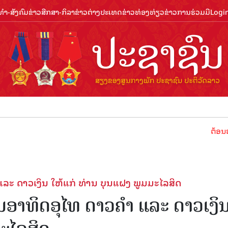
ຳ-ສັງຄົມ
ຂ່າວສືກສາ-ກິລາ
ຂ່າວຕ່າງປະເທດ
ຂ່າວທ່ອງທ່ຽວ
ຂ່າວການຮ່ວມມື
Logi
ຕ້ອນຮັບປີທ່ອງທ
ລະ ດາວເງິນ ໃຫ້ແກ່ ທ່ານ ບຸນແຝງ ພູມມະໄລສິດ
ນອາທິດອຸໄທ ດາວຄຳ ແລະ ດາວເງິ