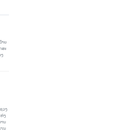
ປ້າຍ
ັກສະ
ວງ
ະຊວງ
ແຫ່ງ
ງການ
ຊຽນ