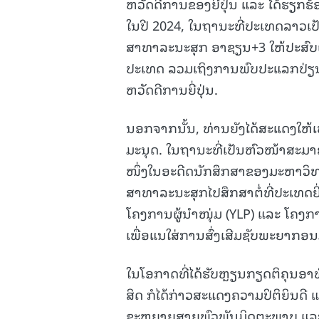
ຫວັດດີການຂອງຍີ່ປຸ່ນ ແລະ ໄດ້ຮຽກ
ໃນປີ 2024, ໃນຖານະທີ່ປະເທດລາວເ
ສາທາລະນະສຸກ ອາຊຽນ+3 ໃຫ້ປະສົບ
ປະເທດ ລວມເຖິງການພົບປະແລກປ່ຽ
ຫວັດດີການຍີ່ປຸ່ນ.
ນອກຈາກນັ້ນ, ທ່ານຍັງໄດ້ສະແດງໃຫ້
ມະນຸດ. ໃນຖານະທີ່ເປັນຫົວໜ້າສະມ
ໜຶ່ງໃນອະດີດນັກສຶກສາຂອງມະຫາວິທ
ສາທາລະນະສຸກໄປສຶກສາຕໍ່ທີ່ປະເທດຍີ
ໂຄງການຜູ້ນຳໜຸ່ມ (YLP) ແລະ ໂຄງ
ເພື່ອແນໃສ່ການສົ່ງເສີມຊັບພະຍາກອ
ໃນໂອກາດທີ່ໄດ້ຮັບຫຼຽນກຽດຕິຄຸນອາທ
ສິດ ກໍໄດ້ກ່າວສະແດງຄວາມປິຕິຍິນດີ
ຂະຫຍາຍສາຍພົວພັນມິດຕະພາບ ແລະ 