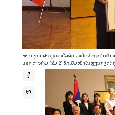
ທ່ານ ບຸນແຝງ ພູມມະໄລສິດ ອະດີດລັດຖະມົນຕີກ
ແລະ ດາວເງິນ (ຊັ້ນ 2) ຊຶ່ງເປັນໜຶ່ງໃນຫຼຽນກຽດຕິຄຸ