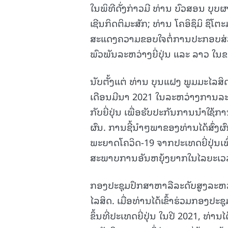
ໃນພິທີດັ່ງກ່າວມີ ທ່ານ ບົວສອນ ບຸ
ເຊີນກິດຕິມະສັກ; ທ່ານ ໂຄອິຊຶມິ ຊຶໂ
ສະແດງຄວາມຂອບໃຈຕໍ່ການປະກອບສ່ວ
ພົວພັນລະຫວ່າງຍີ່ປຸ່ນ ແລະ ລາວ 
ນັບຕັ້ງແຕ່ ທ່ານ ບຸນແຝງ ພູມມະໄລສ
ເດືອນມີນາ 2021 ໃນລະຫວ່າງການລ
ກັບຍີ່ປຸ່ນ ເພື່ອຮັບປະກັນການນຳໃຊ້ກ
ຜົນ. ການຊີ້ນຳໆພາຂອງທ່ານໄດ້ສົ່
ພະຍາດໂຄວິດ-19 ຈາກປະເທດຍີ່ປຸ່ນເ
ສະພາບການອັນຫຍຸ້ງຍາກໃນໄລຍະເວລາ
ກອງປະຊຸມປຶກສາຫາລືລະດັບສູງລະຫວ່າ
ໄລສິດ. ເມື່ອທ່ານໄດ້ເຂົ້າຮ່ວມກອງ
ຂຶ້ນທີ່ປະເທດຍີ່ປຸ່ນ ໃນປີ 2021, 