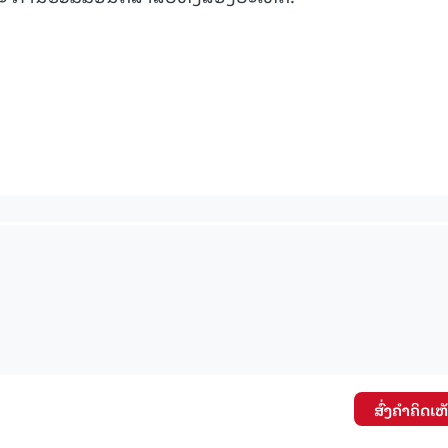
ສົ່ງຄໍາຄິດເຫ