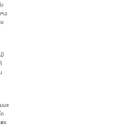
ັບ
ກ່າວ
າຍ
ມື
ິ
ນ
ູມມະ
ັດ
 ສະ