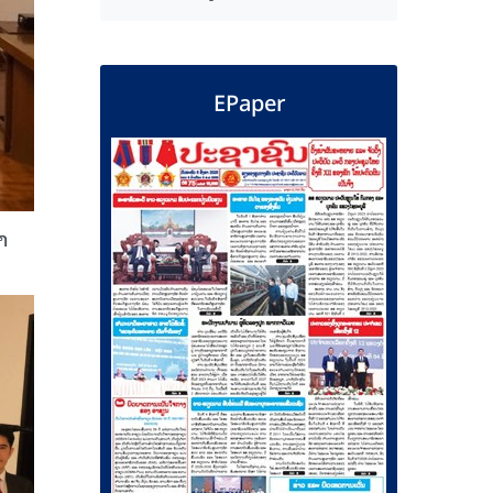
EPaper
ຳ