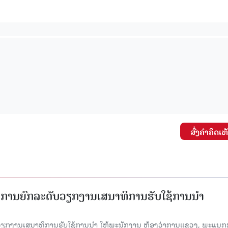
ສົ່ງຄໍາຄິດເຫ
ັດການຍົກລະດັບວຽກງານເສນາທິການຮັບໃຊ້ການນໍາ
ັບວຽກງານເສນາທິການຮັບໃຊ້ການນໍາ ໃຫ້ພະນັກງານ ຫ້ອງວ່າການແຂວງ, ພະແນກ