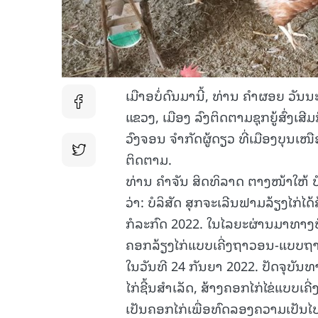
ເມືາອບໍ່ດົນມານີ້, ທ່ານ ຄໍາຜອຍ ວັ
ແຂວງ, ເມືອງ ລົງຕິດຕາມຊຸກຍູ້ສົ່ງເ
ວົງຈອນ ຈໍາກັດຜູ້ດຽວ ທີ່ເມືອງບຸນເໜື
ຕິດຕາມ.
ທ່ານ ຄຳຈັນ ສິດທິລາດ ຕາງໜ້າໃຫ້ ບ
ວ່າ: ບໍລິສັດ ສຸກຈະເລີນຟາມລ້ຽງໄກ່ໄດ
ກໍລະກົດ 2022. ໃນໄລຍະຜ່ານມາທາງບໍລິສ
ຄອກລ້ຽງໄກ່ແບບເຄີ່ງຖາວອນ-ແບບຖາວອ
ໃນວັນທີ 24 ກັນຍາ 2022. ປັດຈຸບັນທ
ໄກ່ຊີ້ນສຳເລັດ, ສ້າງຄອກໄກ່ໄຂ່ແບບເຄ
ເປັນຄອກໄກ່ເພື່ອທົດລອງຄວາມເປັນໄປໄ