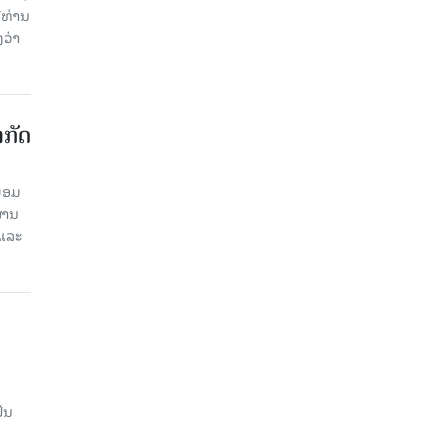
ີທ່ານ
ວ່າ
າກັດ
ພ້ອມ
່ານ​
 ແລະ
ັນ