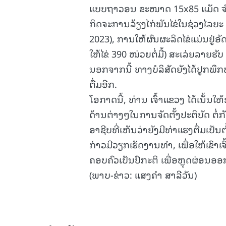
ແບບຖາວອນ ຂະໜາດ 15x85 ແມັດ ຈຳນວ
ກິດຈະການລ້ຽງໄກ່ພັນໄຂ່ໃນຊ່ວງໄລຍະ
2023), ການໃຫ້ຜົນຜະລິດໄຂ່ແມ່ນຢູ່ອ
ໃຫ້ໄຂ່ 390 ໜ່ວຍຕໍ່ມື້) ສະເລ່ຍລາຍຮັ
ນອກຈາກນີ້ ທາງບໍລິສັດຍັງໄດ້ປູກພ
ຕື່ມອີກ.
ໂອກາດນີ້, ທ່ານ ເຈົ້າແຂວງ ໄດ້ເນັ
ດ້ານຕ່າງໆໃນການຈັດຕັ້ງປະຕິບັດ ຕໍ່ກັບ
ອາຊີບທີ່ເຫັນວ່າຍັງມີທ່າແຮງຕື່ມເປັນ
ກ່າວມີວຽກເຮັດງານທຳ, ເພື່ອໃຫ້ເຂົາເຈ
ຄອບຄົວເປັນປົກະຕິ ເພື່ອຫຼຸດຜ່ອນ
(ພາບ-ຂ່າວ: ແສງຄຳ ສາລີວັນ)