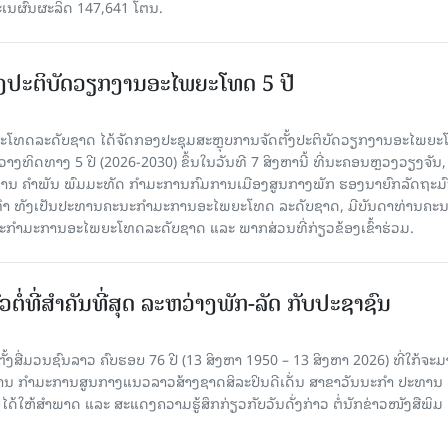
ະເນຜົນຜະລິດ 147,641 ໂຕນ.
ັ້ງປະຕິບັດວຽກງານອະໄພຍະໂທດ 5 ປີ
ທດລະດັບຊາດ ໄດ້ຈັດກອງປະຊຸມສະຫຼຸບການຈັດຕັ້ງປະຕິບັດວຽກງານອະໄພຍ
ວາງທິດທາງ 5 ປີ (2026-2030) ຂຶ້ນໃນວັນທີ 7 ສິງຫານີ້ ທີ່ນະຄອນຫຼວງວຽງຈັນ
ານ ຄໍາພັນ ພົມມະທັດ ກຳມະການກົມການເມືອງສູນກາງພັກ ຮອງນາຍົກລັດຖະມົ
ິທຳ ທັງເປັນປະທານຄະນະກຳມະການອະໄພຍະໂທດ ລະດັບຊາດ, ມີບັນດາທ່ານຄະ
ກຳມະການອະໄພຍະໂທດລະດັບຊາດ ແລະ ພາກສ່ວນທີ່ກ່ຽວຂ້ອງເຂົ້າຮ່ວມ.
ວຕໍ່ທີ່ສໍາຄັນທີ່ສຸດ ລະຫວ່າງພັກ-ລັດ ກັບປະຊາຊົນ
ັ້ງສື່ມວນຊົນລາວ ຄົບຮອບ 76 ປີ (13 ສິງຫາ 1950 – 13 ສິງຫາ 2026) ທີ່ໃກ້ຈະມ
ສານ ກໍາມະການສູນກາງແນວລາວສ້າງຊາດສິລະປິນດີເດັ່ນ ສາຂາວັນນະກໍາ ປະທານ
ດ້ໃຫ້ສໍາພາດ ແລະ ສະແດງຄວາມຮູ້ສຶກກ່ຽວກັບວັນດັ່ງກ່າວ ຕໍ່ນັກຂ່າວໜັງສືພິມ