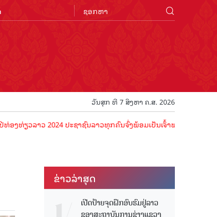
n
ວັນສຸກ ທີ 7 ສິງຫາ ຄ.ສ. 2026
ຽວລາວ 2024 ປະຊາຊົນລາວທຸກຄົນຈົ່ງພ້ອມເປັນເຈົ້າພາບທີ່ດີ ຕ້ອນຮັບນັກທ່ອ
ຂ່າວ​ລ່າ​ສຸດ
ເປີດປ້າຍຈຸດຝຶກອົບຮົມຢູ່ລາວ
ຂອງສະຖາບັນການຊ່າງແຂວງ