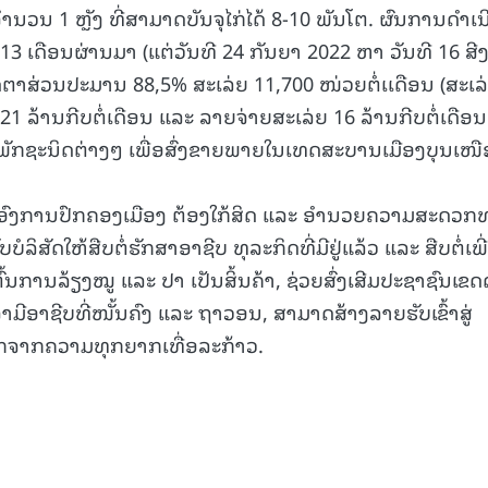
ນ 1 ຫຼັງ ທີ່ສາມາດບັນຈຸໄກ່ໄດ້ 8-10 ພັນໂຕ. ຜົນການດໍາເນ
15.040(07-08-20
 13 ເດືອນຜ່ານມາ (ແຕ່ວັນທີ 24 ກັນຍາ 2022 ຫາ ວັນທີ 16 ສ
ັດຕາສ່ວນປະມານ 88,5% ສະເລ່ຍ 11,700 ໜ່ວຍຕໍ່ເເດືອນ (ສະເລ
ບ 21 ລ້ານກີບຕໍ່ເດືອນ ແລະ ລາຍຈ່າຍສະເລ່ຍ 16 ລ້ານກີບຕໍ່ເດືອນ
ຶກພັກຊະນິດຕ່າງໆ ເພື່ອສົ່ງຂາຍພາຍໃນເທດສະບານເມືອງບຸນເໜື
້ນໃຫ້ອົງການປົກຄອງເມືອງ ຕ້ອງໃກ້ສິດ ແລະ ອໍານວຍຄວາມສະດວກ
ບໍລິສັດໃຫ້ສືບຕໍ່ຮັກສາອາຊີບ ທຸລະກິດທີ່ມີຢູ່ແລ້ວ ແລະ ສືບຕໍ່ເພີ
ຕົ້ນການລ້ຽງໝູ ແລະ ປາ ເປັນສິ້ນຄ້າ, ຊ່ວຍສົ່ງເສີມປະຊາຊົນເຂດດ
ົ້າມີອາຊີບທີ່ໜັ້ນຄົງ ແລະ ຖາວອນ, ສາມາດສ້າງລາຍຮັບເຂົ້າສູ່
ອອກຈາກຄວາມທຸກຍາກເທື່ອລະກ້າວ.