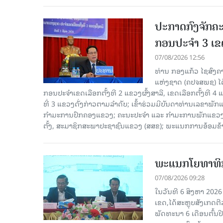
ປະກາດກົງຈັກຄະ
ກອນປະຈໍາ 3 ເຂດ
07/08/2026 12:56
ທ່ານ ກອງແກ້ວ ໄຊສົ
ແຫ່ງຊາດ (ຄປຈສພຊ) ໄດ
ກອນປະຈໍາເຂດເລືອກຕັ້ງທີ 2 ແຂວງຜົ້ງສາລີ, ເຂດເລືອກຕັ້ງທີ 4
ທີ່ 3 ແຂວງດັ່ງກ່າວຕາມລຳດັບ; ເຂົ້າຮ່ວມມີບັນດາທ່ານເລ
ກໍາມະການປົກຄອງແຂວງ; ຄະນະປະຈໍາ ແລະ ກໍາມະການພັກແຂວງ
ຕັ້ງ, ສະມາຊິກສະພາປະຊາຊົນແຂວງ (ສສຂ); ພະແນກການອ້ອມຂ
ພະແນກໂຍທາທິກ
07/08/2026 09:28
ໃນວັນທີ 6 ສິງຫາ 202
ເຂດ,ໄດ້ສະຫຼຸບສັງເກດຕ
ພັດທະນາ 6 ເດືອນຕົ້ນ