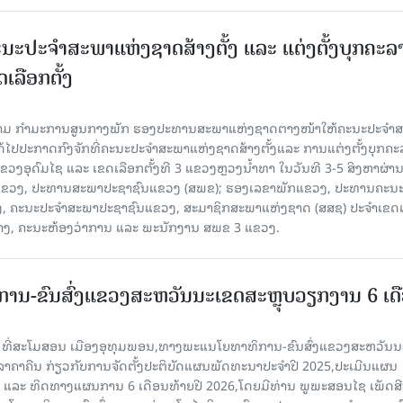
ນະປະຈໍາສະພາແຫ່ງຊາດສ້າງຕັ້ງ ແລະ ແຕ່ງຕັ້ງບຸກຄະລ
ເລືອກຕັ້ງ
ງຄາມ ກຳມະການສູນກາງພັກ ຮອງປະທານສະພາແຫ່ງຊາດຕາງໜ້າໃຫ້ຄະນະປະຈໍາ
້ໄປປະກາດກົງຈັກທີ່ຄະນະປະຈໍາສະພາແຫ່ງຊາດສ້າງຕັ້ງແລະ ການແຕ່ງຕັ້ງບຸກຄະ
 ແຂວງອຸດົມໄຊ ແລະ ເຂດເລືອກຕັ້ງທີ 3 ແຂວງຫຼວງນ້ຳທາ ໃນວັນທີ 3-5 ສິງຫາຜ່ານ
ຂາພັກແຂວງ, ປະທານສະພາປະຊາຊົນແຂວງ (ສພຂ); ຮອງເລຂາພັກແຂວງ, ປະທານຄະນ
, ຄະນະປະຈໍາສະພາປະຊາຊົນແຂວງ, ສະມາຊິກສະພາແຫ່ງຊາດ (ສສຊ) ປະຈໍາເຂດເ
້າງ, ຄະນະຫ້ອງວ່າການ ແລະ ພະນັກງານ ສພຂ 3 ແຂວງ.
ານ-ຂົນສົ່ງແຂວງສະຫວັນນະເຂດສະຫຼຸບວຽກງານ 6 ເດ
6 ທີ່ສະໂມສອນ ເມືອງອຸທຸມພອນ,ທາງພະແນໂຍທາທິການ-ຂົນສົ່ງແຂວງສະຫວັນນ
ີລາຄາຄືນ ກ່ຽວກັບການຈັດຕັ້ງປະຕິບັດແຜນພັດທະນາປະຈໍາປີ 2025,ປະເມີນແຜນ
ປີ ແລະ ທິດທາງແຜນການ 6 ເດືອນທ້າຍປີ 2026,ໂດຍມີທ່ານ ພູພະສອນໄຊ ເພັດສີ