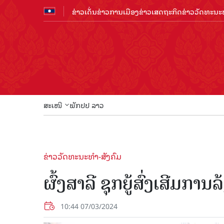
ຂ່າວເດັ່ນ
ຂ່າວການເມືອງ
ຂ່າວເສດຖະກິດ
ຂ່າວວັດທະນະທ
ສະເໜີ
ພັກປປ ລາວ
ຂ່າວວັດທະນະທຳ-ສັງຄົມ
ຜົ້ງສາລີ ຊຸກຍູ້ສົ່ງເສີມກາ
10:44 07/03/2024