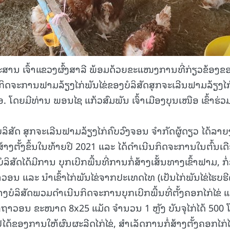
ນນະສານ ເຈົ້າແຂວງຜົ້ງສາລີ ພ້ອມດ້ວຍຂະແໜງການທີ່ກ່ຽວຂ້ອງຂ
ສີມກິດຈະການຟາມລ້ຽງໄກ່ພັນໄຂ່ຂອງບໍລິສັດສຸກຈະເລີນຟາມລ້ຽງໄກ
ອ. ໂດຍມີທ່ານ ພອນໄຊ ແກ້ວສົມພັນ ເຈົ້າເມືອງບຸນເໜືອ ເຂົ້າຮ່ວ
ໍລິສັດ ສຸກຈະເລີນຟາມລ້ຽງໄກ່ຄົບວົງຈອນ ຈຳກັດຜູ້ດຽວ ໄດ້ລາ
້ສ້າງຕັ້ງຂຶ້ນໃນທ້າຍປີ 2021 ແລະ ໄດ້ດໍາເນີນກິດຈະການໃນຕົ້ນເດ
ັດໄດ້ມີການ ບຸກເບີກພື້ນທີ່ການກໍ່ສ້າງເສັ້ນທາງເຂົ້າຟາມ, ກໍ່
ນ ແລະ ນຳເຂົ້າໄກ່ພັນໄຂ່ຈາກປະເທດໄທ (ເປັນໄກ່ພັນໄຂ່ໄຮບຮີ
າງບໍລິສັດພວມດຳເນີນກິດຈະການບຸກເບີກພື້ນທີ່ຕັ້ງຄອກໄກ່ໄຂ່ 
ີ່ງຖາວອນ ຂະໜາດ 8x25 ແມັດ ຈໍານວນ 1 ຫຼັງ ບັນຈຸໄກ່ໄດ້ 500 
ດ້ຂອງການໃຫ້ຜົນຜະລີດໄກ່ໄຂ່, ສຳເລັດການກໍ່ສ້າງຕັ້ງຄອກໄກ່ໄ