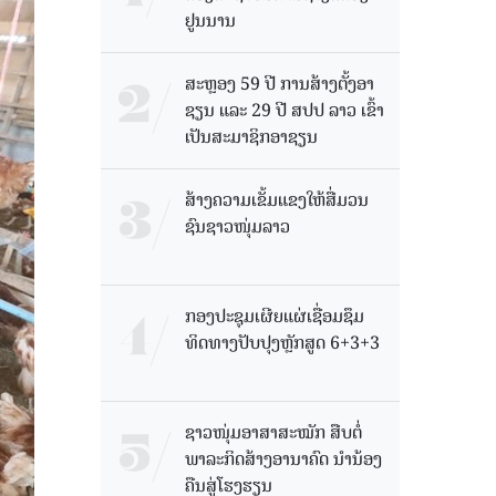
ຢູນນານ
ສະຫຼອງ 59 ປີ ການສ້າງຕັ້ງອາ
ຊຽນ ແລະ 29 ປີ ສປປ ລາວ ເຂົ້າ
ເປັນສະມາຊິກອາຊຽນ
ສ້າງຄວາມເຂັ້ມແຂງໃຫ້ສື່ມວນ
ຊົນຊາວໜຸ່ມລາວ
ກອງປະຊຸມເຜີຍແຜ່ເຊື່ອມຊຶມ
ທິດທາງປັບປຸງຫຼັກສູດ 6+3+3
ຊາວໜຸ່ມອາສາສະໝັກ ສືບຕໍ່
ພາລະກິດສ້າງອານາຄົດ ນໍານ້ອງ
ຄືນສູ່ໂຮງຮຽນ