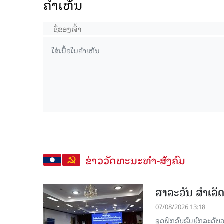
ຄໍາເຫັນ
ຂ່າວວັດທະນະທຳ-ສັງຄົມ
ສາລະວັນ ສໍາເລ
07/08/2026 13:18
ຊຸດຝຶກອົບຮົມຍົກລະດ