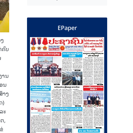
EPaper
ອງ
່ຄົບ
ມ
ຍງານ
ືອນ
ສ້າງ
ດ)
ແລະ
ໂຕ,
ຂ່