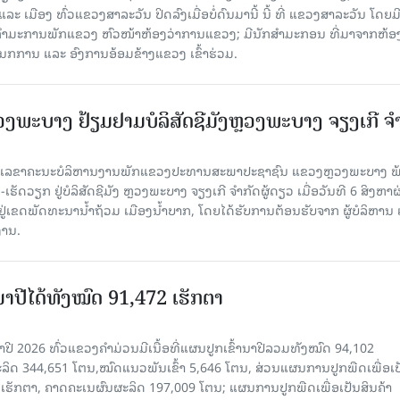
 ເມືອງ ທົ່ວແຂວງສາລະວັນ ປິດລົງເມື່ອ​ບໍ່​ດົນ​ມາ​ນີ້ ນີ້ ທີ່ ແຂວງສາລະວັນ ໂດຍ​ມ
ກຳມະການພັກແຂວງ ຫົວໜ້າຫ້ອງວ່າການແຂວງ; ມີນັກສຳມະກອນ ທີ່ມາຈາກຫ້ອງ
ກການ ແລະ ອົງການອ້ອມຂ້າງແຂວງ ເຂົ້າຮ່ວມ.
ະບາງ ຢ້ຽມ​ຢາມບໍ​ລິ​ສັດຊີມັງຫຼວງພະບາງ ຈຽງເກີ ຈໍ
ົງ ເລ​ຂາ​ຄະ​ນະ​ບໍ​ລິ​ຫານ​ງານ​ພັກແຂວງປະທານສະພາປະຊາຊົນ ແຂວງຫຼວງພະບາງ 
ັດວຽກ ຢູ່ບໍລິສັດຊີມັງ ຫຼວງພະບາງ ຈຽງເກີ ຈໍາກັດຜູ້ດຽວ ເມື່ອ​ວັນ​ທີ 6 ສິງ​ຫາ​ຜ
ຕັ້ງຢູ່ເຂດພັດທະນານ້ຳຖ້ວມ ເມືອງນໍ້າບາກ, ໂດຍໄດ້ຮັບການຕ້ອນຮັບຈາກ ຜູ້ບໍລິຫານ
ານ.
ານາປີໄດ້ທັງໝົດ 91,472 ເຮັກຕາ
າປີ 2026 ທົ່ວແຂວງຄໍາມ່ວນມີເນື້ອທີ່ແຜນປູກເຂົ້ານາປີລວມທັງໝົດ 94,102
ລິດ 344,651 ໂຕນ,ໝົດແນວພັນເຂົ້າ 5,646 ໂຕນ, ສ່ວນແຜນການປູກພືດເພື່ອເປ
ຮັກຕາ, ຄາດຄະເນຜົນຜະລິດ 197,009 ໂຕນ; ແຜນການປູກພືດເພື່ອເປັນສິນຄ້າ