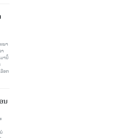
າ
ສະພາ
ລາ
ມານີ້
ະ
ລືອກ
ືອນ
ະ
ນໍ