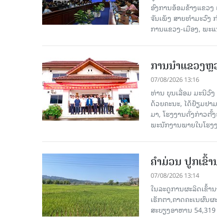
ອົງການອ້ອມຂ້າງແຂວງ ແລະ
ຈັນເພັງ ສາຍທຳມະວົງ 
ການແຂວງ-ເມືອງ, ພະແນ
ການນຳແຂວງຫຼວງພ
07/08/2026 13:16
ທ່ານ ບຸນເລື່ອມ ມະນີວ
ດ້ວຍຄະນະ, ໄດ້ຢ້ຽມຢາມ-ເຮ
ມາ, ໂຮງ​ງານ​ດັ່ງ​ກ່າວ
ພະນັກງານພາຍໃນໂຮງງ
ຄໍາມ່ວນ ປູກເຂົ້
07/08/2026 13:14
ໃນລະດູການຜະລິດເຂົ້ານ
ເຮັກຕາ,ຄາດຄະເນຜົນຜະ
ສະບຽງອາຫານ 54,319 ເ