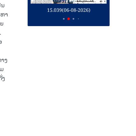
ີນ
26)
15.039(06-08-2026)
1
ີງຫາ
່ຍ
.
ອ
ທາງ
່ມ
ັ່ງ