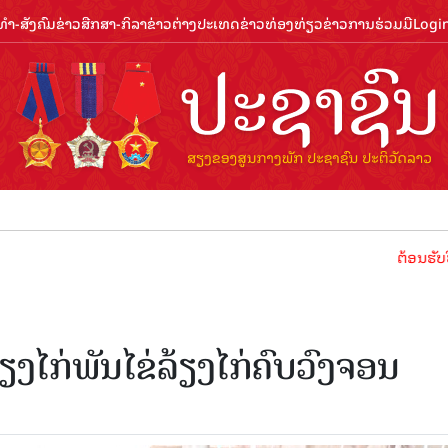
ຳ-ສັງຄົມ
ຂ່າວສືກສາ-ກິລາ
ຂ່າວຕ່າງປະເທດ
ຂ່າວທ່ອງທ່ຽວ
ຂ່າວການຮ່ວມມື
Logi
ຕ້ອນຮັບປີທ່ອງທ່
ນລ້ຽງໄກ່ພັນໄຂ່ລ້ຽງໄກ່ຄົບວົງຈອນ