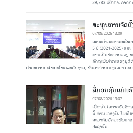
39,783 ເຮັກຕາ, ຄາດຄ
ສະຫຼຸບການຈັດຕ
07/08/2026 13:09
ຄະນະກຳມະການອະໄພຍະໂ
5 ປີ (2021-2025) ແລະ 
ການເປັນປະທານຂອງ ທ່
ລັດຖະມົນຕີກະຊວງຍຸຕ
ກໍາມະການອະໄພຍະໂທດລະດັບຊາດ, ບັນດາທ່ານກອງເລຂາ ຄະນະ
ສື່ມວນຊົນແມ່ນຂົ
07/08/2026 13:07
ເນື່ອງໃນໂອກາດວັນສ້າງຕ
ນີ້ ທ່ານ ທອງໃບ ໂພທິ
ສະມາຄົມນັກປະພັນລາວ ໄ
ປະຊາຊົນ.