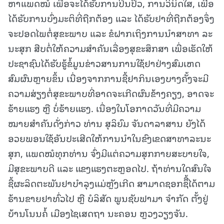
ຫາແພດໝໍ ເພື່ອຈະໄດ້ຮັບການປິ່ນປົວ, ການວິນິດໃສ, ເພື່ອ
ໄດ້ຮັບການບົ່ງມະຕິທີ່ຖືກຕ້ອງ ແລະ ໄດ້ຮັບຢາທີ່ຖືກຕ້ອງຈຶ່ງ
ຈະປອດໄພຕໍ່ສຸຂະພາບ ແລະ ຂໍຝາກເຖິງການນໍາສາທາ ລະ
ນະສຸກ ສືບຕໍ່ໃຫ້ຄວາມສໍາຄັນເລື່ອງສຸຂະສຶກສາ ເພື່ອເຮັດໃຫ້
ປະຊາຊົນໄດ້ຮັບຮູ້ຂໍ້ມູນຂ່າວສານການໃຊ້ຢາຢ່າງສົມເຫດ
ສົມຜົນຫຼາຍຂຶ້ນ ເນື່ອງຈາກການຊື້ຢາກິນເອງບາງຄັ້ງຈະມີ
ຄວາມສ່ຽງຕໍ່ສຸຂະພາບທີ່ອາດຈະເກີດຜົນຂ້າງຄຽງ, ອາດຈະ
ຮ້າຍແຮງ ຫຼື ບໍ່ຮ້າຍແຮງ. ເນື່ອງໃນໂອກາດວັນທີ່ມີຄວາມ
ໝາຍສໍາຄັນດັ່ງກ່າວ ທ່ານ ສຸລິຍົມ ຈັນດາລາສານ ຍັງໄດ້
ອວຍພອນໃຊ້ອັນປະເສີດໃຫ້ການນໍາໃນຂົງເຂດສາທາລະນະ
ສຸກ, ແພດໝໍທຸກທ່ານ ຈົ່ງມີແຕ່ຄວາມສຸກກາຍສະບາຍໃຈ,
ມີສຸຂະພາບດີ ແລະ ແຂງແຮງຕະຫຼອດໄປ. ຖ້າທ່ານໃດສົນໃຈ
ຊື້ຜະລິດຕະພັນຢາບໍາລຸງແມ່ຫຼັງເກີດ ສາມາດຊອກຊຶື້ໄດ້ຕາມ
ຮ້ານຂາຍຢາທົ່ວໄປ ຫຼື ບໍລິສັດ ພູນຊັບຟາມາ ຈຳກັດ ຕັ້ງຢູ່
ບ້ານໂນນຄໍ້ ເມືອງໄຊເສດຖາ ນະຄອນ ຫຼວງວຽງຈັນ.