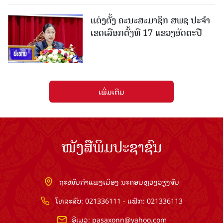
ແຕ່ງຕັ້ງ ຄະນະສະມາຊິກ ສພຊ ປະຈຳ
ເຂດເລືອກຕັ້ງທີ 17 ແຂວງອັດຕະປື
ເພີ່ມເຕີມ
ໜັງສືພິມປະຊາຊົນ
ຖະໜົນກຳແພງເມືອງ ນະຄອນຫຼວງວຽງຈັນ
ໂທລະສັບ: 021336111 - ແຟັກ: 021336113
ອີເມວ:
pasaxonn@yahoo.com