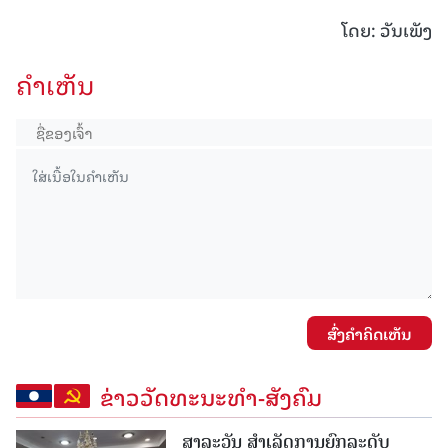
ໂດຍ: ວັນເພັງ
ຄໍາເຫັນ
ສົ່ງຄໍາຄິດເຫັນ
ຂ່າວວັດທະນະທຳ-ສັງຄົມ
ສາລະວັນ ສໍາເລັດການຍົກລະດັບ