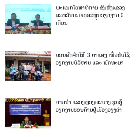
ພະແນກໂຍທາທິການ-ຂົນສົ່ງແຂວງ
ສະຫວັນນະເຂດສະຫຼຸບວຽກງານ 6
ເດືອນ
ມອບລົດຈັກໃຫ້ 3 ຕາແສງ ເພື່ອຮັບໃຊ້
ວຽກງານບໍລິຫານ ແລະ ພັດທະນາ
ການນຳ ແຂວງຫຼວງພະບາງ ຊຸກຍູ້
ວຽກງານຮອບດ້ານຢູ່ເມືອງວຽງຄໍາ