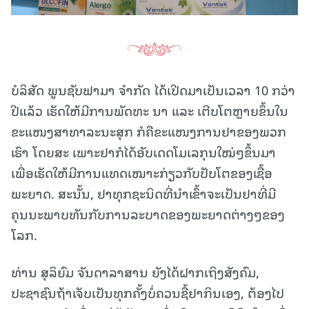
ບໍລິສັດ ພູນຊັບຟາມາ ຈຳກັດ ໄດ້ເປີດມາເປັນເວລາ 10 ກວ່າ
ປີແລ້ວ ເຮັດໃຫ້ມີການພັດທະ ນາ ແລະ ເຕີບໂຕຫຼາຍຂຶ້ນໃນ
ຂະແໜງສາທາລະນະສຸກ ກໍຄືຂະແໜງການຢາຂອງພວກ
ເຮົາ ໂດຍສະ ເພາະຢາກໍໄດ້ອັບເດດໂມເລກຸນໃໝ່ໆຂຶ້ນມາ
ເພື່ອເຮັດໃຫ້ມີການແທດເໝາະກ່ຽວກັບປັບໂຕຂອງເຊື້ອ
ພະຍາດ. ສະນັ້ນ, ຢາທຸກຊະນິດທີ່ນໍາເຂົ້າຈະເປັນຢາທີ່ມີ
ຄຸນນະພາບທັນກັບການລະບາດຂອງພະຍາດຕ່າງໆຂອງ
ໂລກ.
ທ່ານ ສຸລິຍົມ ຈັນດາລາສານ ຍັງໄດ້ຝາກເຖິງສັງຄົມ,
ປະຊາຊົນຖ້າເຈັບເປັນທຸກຄັ້ງບໍ່ຄວນຊື້ຢາກິນເອງ, ຕ້ອງໄປ