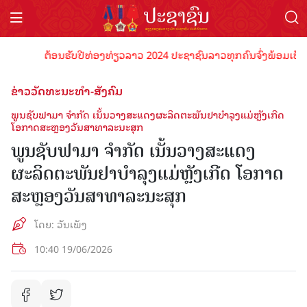
ຕ້ອນຮັບປີທ່ອງທ່ຽວລາວ 2024 ປະຊາຊົນລາວທຸກຄົນຈົ່ງພ້ອມເປັນເຈົ້າພາ
ຂ່າວວັດທະນະທຳ-ສັງຄົມ
ພູນຊັບຟາມາ ຈຳກັດ ເນັ້ນວາງສະແດງຜະລິດຕະພັນຢາບໍາລຸງແມ່ຫຼັງເກີດ
ໂອກາດສະຫຼອງວັນສາທາລະນະສຸກ
ພູນຊັບຟາມາ ຈຳກັດ ເນັ້ນວາງສະແດງ
ຜະລິດຕະພັນຢາບໍາລຸງແມ່ຫຼັງເກີດ ໂອກາດ
ສະຫຼອງວັນສາທາລະນະສຸກ
ໂດຍ: ວັນເພັງ
10:40 19/06/2026