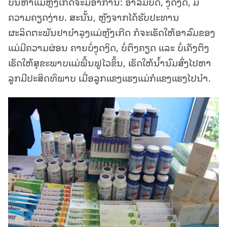
ບັນຫາແມ່ຫຼັງເກີດຈະມີອາການ: ອາລົມບໍ່ດີ, ງຸດງິດ, ມີ
ຄວາມຄຽດງ່າຍ. ສະນັ້ນ, ຫຼັງຈາກໄດ້ຮັບປະທານ
ຜະລິດຕະພັນຢາບໍາລຸງແມ່ຫຼັງເກີດ ກໍຈະເຮັດໃຫ້ອາລົມຂອງ
ແມ່ມີຄວາມຜ່ອນ ຄາຍບໍ່ງຸດງິດ, ບໍ່ຕຶງຄຽດ ແລະ ບໍ່ເຄັງຕຶງ
ເຮັດໃຫ້ສຸຂະພາບແມ່ພື້ນຟູໄວຂຶ້ນ, ເຮັດໃຫ້ນໍ້ານົມສົ່ງໄປຫາ
ລູກມີປະສິດທິພາບ ເມື່ອລູກແຂງແຮງແມ່ກໍແຂງແຮງໄປນໍາ.