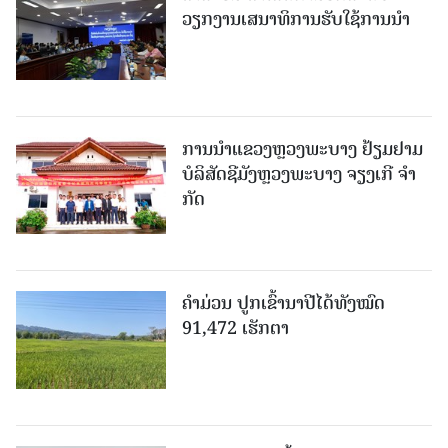
ວຽກງານເສນາທິການຮັບໃຊ້ການນໍາ
ການນຳແຂວງຫຼວງພະບາງ ຢ້ຽມ​ຢາມ
ບໍ​ລິ​ສັດຊີມັງຫຼວງພະບາງ ຈຽງເກີ ຈໍາ
ກັດ
ຄໍາມ່ວນ ປູກເຂົ້ານາປີໄດ້ທັງໝົດ
91,472 ເຮັກຕາ