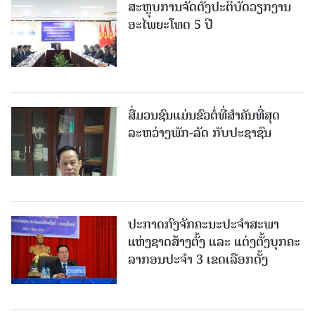
ສະຫຼຸບການຈັດຕັ້ງປະຕິບັດວຽກງານ
ອະໄພຍະໂທດ 5 ປີ
ສື່ມວນຊົນແມ່ນຂົວຕໍ່ທີ່ສໍາຄັນທີ່ສຸດ
ລະຫວ່າງພັກ-ລັດ ກັບປະຊາຊົນ
ປະກາດກົງຈັກຄະນະປະຈໍາສະພາ
ແຫ່ງຊາດສ້າງຕັ້ງ ແລະ ແຕ່ງຕັ້ງບຸກຄະ
ລາກອນປະຈໍາ 3 ເຂດເລືອກຕັ້ງ