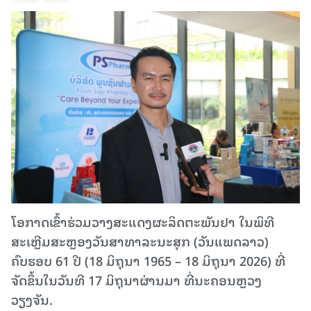
ໂອກາດເຂົ້າຮ່ວມວາງສະແດງຜະລິດຕະພັນຢາ ໃນພິທີ
ສະເຫຼີມສະຫຼອງວັນສາທາລະນະສຸກ (ວັນແພດລາວ)
ຄົບຮອບ 61 ປີ (18 ມິຖຸນາ 1965 – 18 ມິຖຸນາ 2026) ທີ່
ຈັດຂຶ້ນໃນວັນທີ 17 ມິຖຸນາຜ່ານມາ ທີ່ນະຄອນຫຼວງ
ວຽງຈັນ.