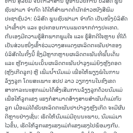
ທ່ານ ສຸລິຍົມ ຈັນດາລາສານ ຜູ້ອຳນວຍການ ບໍລິສັດ ພູນ
ຊັບຟາມາ ຈຳກັດ ໄດ້ໃຫ້ສໍາພາດຕໍ່ນັກຂ່າວໜັງສືພິມ
ປະຊາຊົນວ່າ: ບໍລິສັດ ພູນຊັບຟາມາ ຈຳກັດ ເປັນໜຶ່ງບໍລິສັດ
ນໍາເຂົ້າຢາ ແລະ ອຸປະກອນການແພດຈາກຕ່າງປະເທດ.
ຕົນເອງມີຄວາມຮູ້ສຶກພາກພູມໃຈ ແລະ ຮູ້ສຶກດີໃຈຫຼາຍ ທີ່ໄດ້
ເປັນສ່ວນໜຶ່ງເຂົ້າຮ່ວມວາງສະແດງຜະລິດຕະພັນຢາຂອງ
ບໍລິສັດໃນຄັ້ງນີ້ ຊຶ່ງມີຫຼາກຫຼາຍຜະລິດຕະພັນທີ່ພົ້ນເດັ່ນ
ແລະ ຫຼັກໆແມ່ນເນັ້ນຜະລິດຕະພັນບໍາລຸງແມ່ຍິງຫຼັງຄອດ
(ຫຼັງເກີດລູກ) ຫຼື ເພີ່ມນໍ້ານົມແມ່ ເພື່ອໃຫ້ພຽງພໍໃນການ
ລ້ຽງລູກ ໂດຍສະເພາະ ສປປ ລາວ ວຽກງານໃນຂົງເຂດ
ສາທາລະນະສຸກແມ່ນໄດ້ສົ່ງເສີມການລ້ຽງລູກດ້ວຍນົມແມ່
ເພື່ອໃຫ້ລູກແຂງ ແຮງກໍສາມາດສ້າງສາຍສໍາພັນຕໍ່ແມ່ກັບ
ລູກ ເມື່ອແມ່ໄດ້ຮັບຜະລິດຕະພັນຢາບໍາລຸງຫຼັງເກີດ ຈະມີຜົນ
ດີຫຼາຍຢ່າງເຊັ່ນ: ເຮັດໃຫ້ນົມແມ່ມີຄຸນນະພາບ, ນົມແມ່ມາ
ໄວຂຶ້ນ, ເຮັດໃຫ້ລູກແຂງແຮງແມ່ກໍແຂງແຮງໄປພ້ອມໆກັນ.